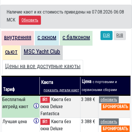
Наличие кают и их стоимость приведены на 07.08.2026 06:08
MCK
Обновить
EUR
RUB
внутренняя
с окном
с балконом
сьют
MSC Yacht Club
Цены на все доступные каюты
Цена
Каюта
с портовыми и
Тариф
сервисными сборами
показать детали кают
Бесплатный
Каюта без
3 388 €
IR1
обновить
апгрейд кают
окна Deluxe
БРОНИРОВАТЬ
Fantastica
Лучшая цена
Каюта без
3 388 €
IR1
обновить
окна Deluxe
БРОНИРОВАТЬ