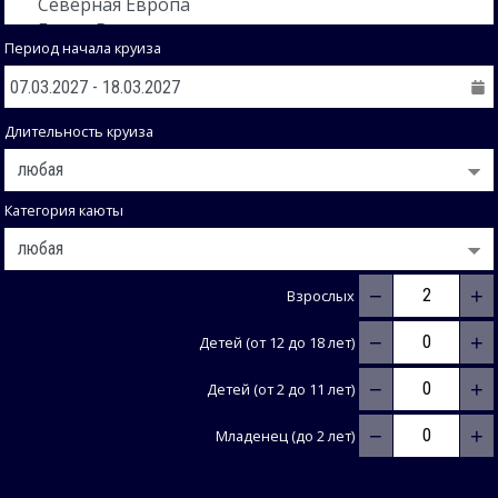
Период начала круиза
Длительность круиза
Категория каюты
−
+
Взрослых
−
+
Детей (от 12 до 18 лет)
−
+
Детей (от 2 до 11 лет)
−
+
Младенец (до 2 лет)