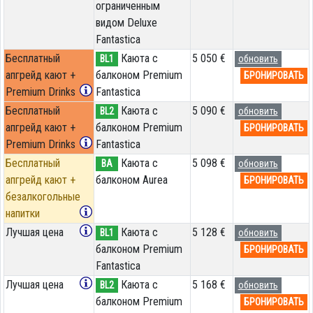
ограниченным
видом Deluxe
Fantastica
Бесплатный
Каюта с
5 050 €
BL1
обновить
апгрейд кают +
балконом Premium
БРОНИРОВАТЬ
Premium Drinks
Fantastica
Бесплатный
Каюта с
5 090 €
BL2
обновить
апгрейд кают +
балконом Premium
БРОНИРОВАТЬ
Premium Drinks
Fantastica
Бесплатный
Каюта с
5 098 €
BA
обновить
апгрейд кают +
балконом Aurea
БРОНИРОВАТЬ
безалкогольные
напитки
Лучшая цена
Каюта с
5 128 €
BL1
обновить
балконом Premium
БРОНИРОВАТЬ
Fantastica
Лучшая цена
Каюта с
5 168 €
BL2
обновить
балконом Premium
БРОНИРОВАТЬ