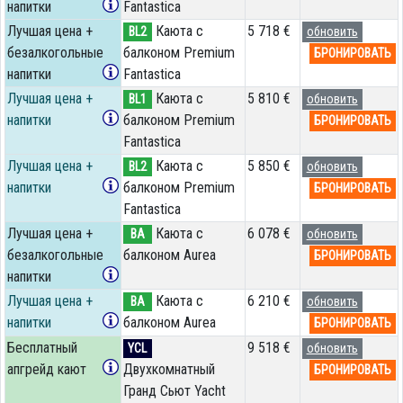
напитки
Fantastica
Лучшая цена +
Каюта с
5 718 €
BL2
обновить
безалкогольные
балконом Premium
БРОНИРОВАТЬ
напитки
Fantastica
Лучшая цена +
Каюта с
5 810 €
BL1
обновить
напитки
балконом Premium
БРОНИРОВАТЬ
Fantastica
Лучшая цена +
Каюта с
5 850 €
BL2
обновить
напитки
балконом Premium
БРОНИРОВАТЬ
Fantastica
Лучшая цена +
Каюта с
6 078 €
BA
обновить
безалкогольные
балконом Aurea
БРОНИРОВАТЬ
напитки
Лучшая цена +
Каюта с
6 210 €
BA
обновить
напитки
балконом Aurea
БРОНИРОВАТЬ
Бесплатный
9 518 €
YCL
обновить
апгрейд кают
Двухкомнатный
БРОНИРОВАТЬ
Гранд Сьют Yacht