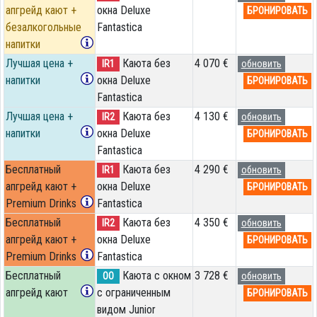
апгрейд кают +
окна Deluxe
БРОНИРОВАТЬ
безалкогольные
Fantastica
напитки
Лучшая цена +
Каюта без
4 070 €
IR1
обновить
напитки
окна Deluxe
БРОНИРОВАТЬ
Fantastica
Лучшая цена +
Каюта без
4 130 €
IR2
обновить
напитки
окна Deluxe
БРОНИРОВАТЬ
Fantastica
Бесплатный
Каюта без
4 290 €
IR1
обновить
апгрейд кают +
окна Deluxe
БРОНИРОВАТЬ
Premium Drinks
Fantastica
Бесплатный
Каюта без
4 350 €
IR2
обновить
апгрейд кают +
окна Deluxe
БРОНИРОВАТЬ
Premium Drinks
Fantastica
Бесплатный
Каюта с окном
3 728 €
OO
обновить
апгрейд кают
с ограниченным
БРОНИРОВАТЬ
видом Junior