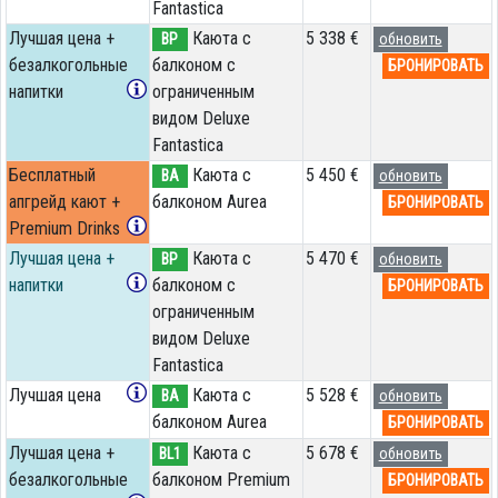
Fantastica
Лучшая цена +
Каюта с
5 338 €
BP
обновить
безалкогольные
балконом c
БРОНИРОВАТЬ
напитки
ограниченным
видом Deluxe
Fantastica
Бесплатный
Каюта с
5 450 €
BA
обновить
апгрейд кают +
балконом Aurea
БРОНИРОВАТЬ
Premium Drinks
Лучшая цена +
Каюта с
5 470 €
BP
обновить
напитки
балконом c
БРОНИРОВАТЬ
ограниченным
видом Deluxe
Fantastica
Лучшая цена
Каюта с
5 528 €
BA
обновить
балконом Aurea
БРОНИРОВАТЬ
Лучшая цена +
Каюта с
5 678 €
BL1
обновить
безалкогольные
балконом Premium
БРОНИРОВАТЬ