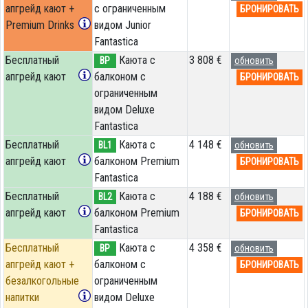
апгрейд кают +
с ограниченным
БРОНИРОВАТЬ
Premium Drinks
видом Junior
Fantastica
Бесплатный
Каюта с
3 808 €
BP
обновить
апгрейд кают
балконом c
БРОНИРОВАТЬ
ограниченным
видом Deluxe
Fantastica
Бесплатный
Каюта с
4 148 €
BL1
обновить
апгрейд кают
балконом Premium
БРОНИРОВАТЬ
Fantastica
Бесплатный
Каюта с
4 188 €
BL2
обновить
апгрейд кают
балконом Premium
БРОНИРОВАТЬ
Fantastica
Бесплатный
Каюта с
4 358 €
BP
обновить
апгрейд кают +
балконом c
БРОНИРОВАТЬ
безалкогольные
ограниченным
напитки
видом Deluxe