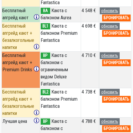
Fantastica
Бесплатный
Каюта с
4 548 €
BA
обновить
апгрейд кают
балконом Aurea
БРОНИРОВАТЬ
Бесплатный
Каюта с
4 698 €
BL1
обновить
апгрейд кают +
балконом Premium
БРОНИРОВАТЬ
безалкогольные
Fantastica
напитки
Бесплатный
Каюта с
4 710 €
BP
обновить
апгрейд кают +
балконом c
БРОНИРОВАТЬ
Premium Drinks
ограниченным
видом Deluxe
Fantastica
Бесплатный
Каюта с
4 738 €
BL2
обновить
апгрейд кают +
балконом Premium
БРОНИРОВАТЬ
безалкогольные
Fantastica
напитки
Лучшая цена
Каюта с
4 788 €
BP
обновить
балконом c
БРОНИРОВАТЬ