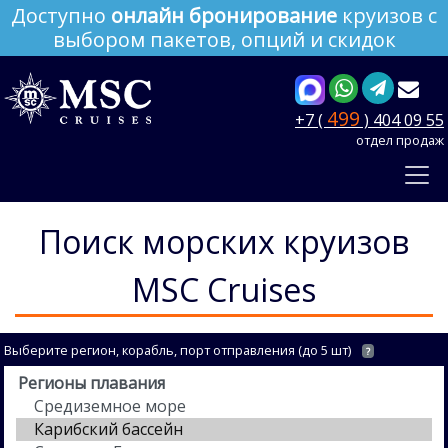
Доступно
онлайн бронирование
круизов с
выбором пакетов, опций и скидок
499
+7 (
) 404 09 55
отдел продаж
Поиск морских круизов
MSC Cruises
Выберите регион, корабль, порт отправления (до 5 шт)
?