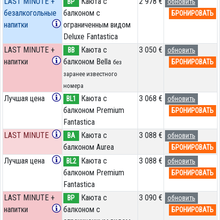
LAST MINUTE +
Каюта с
2 978 €
BP
обновить
безалкогольные
балконом c
БРОНИРОВАТЬ
напитки
ограниченным видом
Deluxe Fantastica
LAST MINUTE +
Каюта с
3 050 €
BB
обновить
напитки
балконом Bella
БРОНИРОВАТЬ
без
заранее известного
номера
Лучшая цена
Каюта с
3 068 €
BL1
обновить
балконом Premium
БРОНИРОВАТЬ
Fantastica
LAST MINUTE
Каюта с
3 088 €
BA
обновить
балконом Aurea
БРОНИРОВАТЬ
Лучшая цена
Каюта с
3 088 €
BL2
обновить
балконом Premium
БРОНИРОВАТЬ
Fantastica
LAST MINUTE +
Каюта с
3 090 €
BP
обновить
напитки
балконом c
БРОНИРОВАТЬ