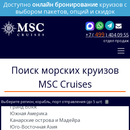
Доступно
онлайн бронирование
круизов с
выбором пакетов, опций и скидок
499
+7 (
) 404 09 55
отдел продаж
Поиск морских круизов
MSC Cruises
Выберите регион, корабль, порт отправления (до 5 шт)
?