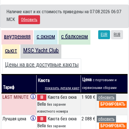
Наличие кают и их стоимость приведены на 07.08.2026 06:07
MCK
Обновить
EUR
RUB
внутренняя
с окном
с балконом
сьют
MSC Yacht Club
Цены на все доступные каюты
Цена
Каюта
с портовыми и
Тариф
сервисными сборами
показать детали кают
LAST MINUTE
Каюта без окна
1 908 €
IB
обновить
Bella
БРОНИРОВАТЬ
без заранее
известного номера
Лучшая цена
Каюта без окна
2 088 €
IB
обновить
Bella
БРОНИРОВАТЬ
без заранее