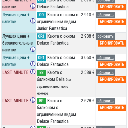
напитки
Deluxe Fantastica
БРОНИРОВАТЬ
Лучшая цена +
Каюта с окном с
2 910 €
OO
обновить
напитки
ограниченным видом
БРОНИРОВАТЬ
Junior Fantastica
Лучшая цена +
Каюта с окном
2 938 €
OR1
обновить
безалкогольные
Deluxe Fantastica
БРОНИРОВАТЬ
напитки
Лучшая цена +
Каюта с окном
3 050 €
OR1
обновить
напитки
Deluxe Fantastica
БРОНИРОВАТЬ
LAST MINUTE
Каюта с
2 588 €
BB
обновить
балконом Bella
БРОНИРОВАТЬ
без
заранее известного
номера
LAST MINUTE
Каюта с
2 628 €
BP
обновить
балконом c
БРОНИРОВАТЬ
ограниченным видом
Deluxe Fantastica