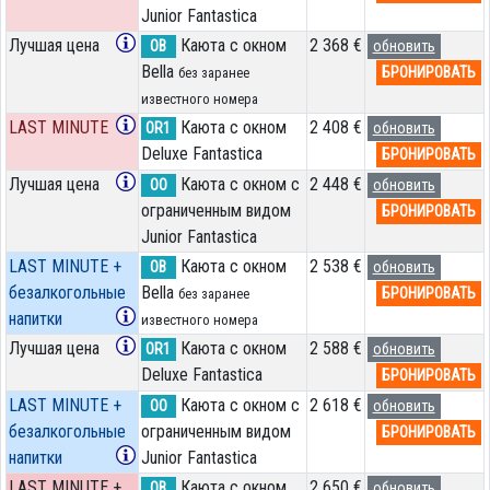
Junior Fantastica
Лучшая цена
Каюта с окном
2 368 €
OB
обновить
Bella
БРОНИРОВАТЬ
без заранее
известного номера
LAST MINUTE
Каюта с окном
2 408 €
OR1
обновить
Deluxe Fantastica
БРОНИРОВАТЬ
Лучшая цена
Каюта с окном с
2 448 €
OO
обновить
ограниченным видом
БРОНИРОВАТЬ
Junior Fantastica
LAST MINUTE +
Каюта с окном
2 538 €
OB
обновить
безалкогольные
Bella
БРОНИРОВАТЬ
без заранее
напитки
известного номера
Лучшая цена
Каюта с окном
2 588 €
OR1
обновить
Deluxe Fantastica
БРОНИРОВАТЬ
LAST MINUTE +
Каюта с окном с
2 618 €
OO
обновить
безалкогольные
ограниченным видом
БРОНИРОВАТЬ
напитки
Junior Fantastica
LAST MINUTE +
Каюта с окном
2 650 €
OB
обновить