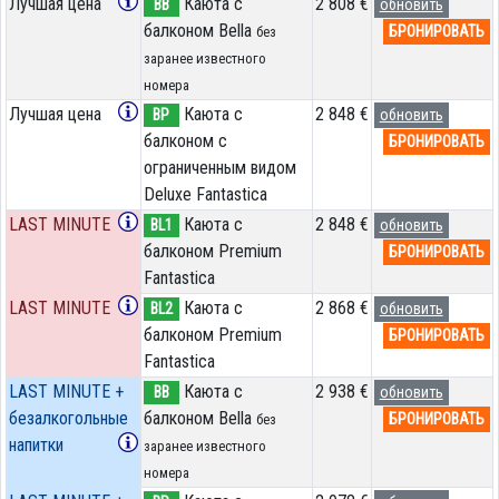
Лучшая цена
Каюта с
2 808 €
BB
обновить
балконом Bella
БРОНИРОВАТЬ
без
заранее известного
номера
Лучшая цена
Каюта с
2 848 €
BP
обновить
балконом c
БРОНИРОВАТЬ
ограниченным видом
Deluxe Fantastica
LAST MINUTE
Каюта с
2 848 €
BL1
обновить
балконом Premium
БРОНИРОВАТЬ
Fantastica
LAST MINUTE
Каюта с
2 868 €
BL2
обновить
балконом Premium
БРОНИРОВАТЬ
Fantastica
LAST MINUTE +
Каюта с
2 938 €
BB
обновить
безалкогольные
балконом Bella
БРОНИРОВАТЬ
без
напитки
заранее известного
номера