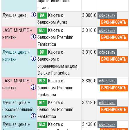
заранее известного
номера
Лучшая цена
Каюта с
3 308 €
BA
обновить
балконом Aurea
БРОНИРОВАТЬ
LAST MINUTE +
Каюта с
3 310 €
BL1
обновить
напитки
балконом Premium
БРОНИРОВАТЬ
Fantastica
Лучшая цена +
Каюта с
3 310 €
BP
обновить
напитки
балконом c
БРОНИРОВАТЬ
ограниченным видом
Deluxe Fantastica
LAST MINUTE +
Каюта с
3 330 €
BL2
обновить
напитки
балконом Premium
БРОНИРОВАТЬ
Fantastica
Лучшая цена +
Каюта с
3 418 €
BL1
обновить
безалкогольные
балконом Premium
БРОНИРОВАТЬ
напитки
Fantastica
Лучшая цена +
Каюта с
3 438 €
BL2
обновить