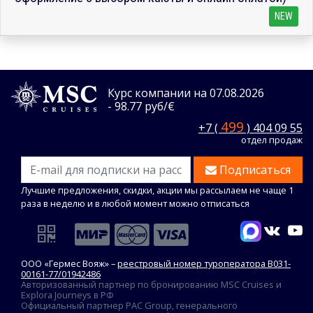
NEW
Курс компании на 07.08.2026
- 98.77 руб/€
499
+7 (
) 404 09 55
отдел продаж
Подписаться
Лучшие предложения, скидки, акции мы рассылаем не чаще 1
раза в неделю и в любой момент можно отписаться
ООО «Гермес Вояж» –
реестровый номер туроператора В031-
00161-77/01942486
Авторизованный партнер по бронированию MSC Cruises и
Explora Journeys в РФ
Официальный партнер PAC Group, генерального