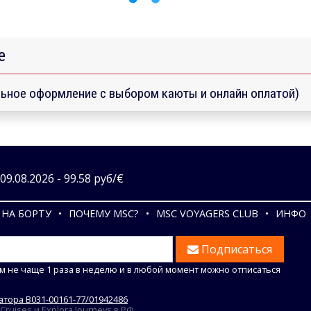
е
ьное оформление с выбором каюты и онлайн оплатой)
9.08.2026 - 99.58 руб/€
НА БОРТУ
ПОЧЕМУ MSC?
MSC VOYAGERS CLUB
ИНФО
Подписаться
м не чаще 1 раза в неделю и в любой момент можно отписаться
тора В031-00161-77/01942486
uises и Explora Journeys в РФ