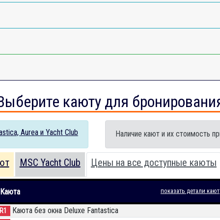
Выберите каюту для бронировани
tica, Aurea и Yacht Club
Наличие кают и их стоимость пр
ют
MSC Yacht Club
Цены на все доступные каюты
Каюта
показать детали кают
Каюта без окна Deluxe Fantastica
IR1