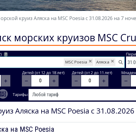
орской круиз Аляска на MSC Poesia с 31.08.2026 на 7 ноч
ск морских круизов MSC Cru
)
Пери
?
MSC Poesia
Аляска
Детей (от 12 до 18 лет)
Детей (от 2 до 11 лет)
Младене
+
−
+
−
+
−
Тарифы:
уиз Аляска на MSC Poesia с 31.08.2026
ка на MSC Poesia