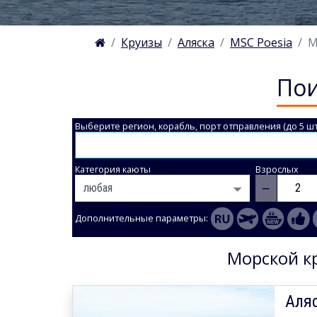
Круизы
Аляска
MSC Poesia
М
Пои
Выберите регион, корабль, порт отправления (до 5 шт
Категория каюты
Взрослых
−
Дополнительные параметры:
Морской кр
Аляс