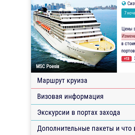
Сиэ
7 ноч
Цены з
Измени
в стои
порто
Э
+13
MSC Poesia
Маршрут круиза
Визовая информация
Экскурсии в портах захода
Дополнительные пакеты и что 