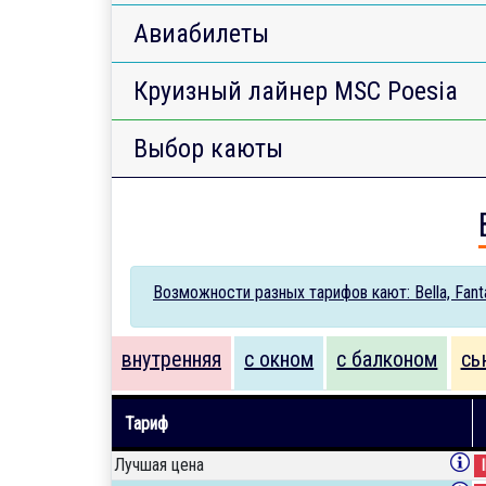
Авиабилеты
Круизный лайнер MSC Poesia
Выбор каюты
Возможности разных тарифов кают: Bella, Fantas
внутренняя
с окном
с балконом
сь
Тариф
Лучшая цена