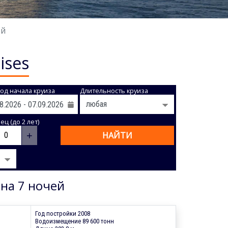
ей
ises
од начала круиза
Длительность круиза
ц (до 2 лет)
+
НАЙТИ
 на 7 ночей
Год постройки 2008
Водоизмещение 89 600 тонн