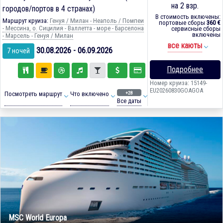
на 2 взр.
городов/портов в 4 странах)
В стоимость включены:
Маршрут круиза:
Генуя / Милан - Неаполь / Помпеи
портовые сборы
360 €
- Мессина, о. Сицилия - Валлетта - море - Барселона
сервисные сборы
включены
- Марсель - Генуя / Милан
все каюты
30.08.2026 - 06.09.2026
7 ночей
Подробнее
Номер круиза: 15149-
EU20260830GOAGOA
+28
Посмотреть маршрут
Что включено
Все даты
MSC World Europa