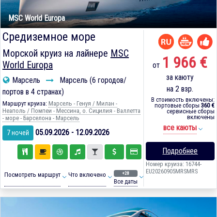
MSC World Europa
Средиземное море
Морской круиз на лайнере
MSC
1 966 €
World Europa
от
за каюту
Марсель
Марсель (6 городов/
на 2 взр.
портов в 4 странах)
В стоимость включены:
Маршрут круиза:
Марсель - Генуя / Милан -
портовые сборы
360 €
Неаполь / Помпеи - Мессина, о. Сицилия - Валлетта
сервисные сборы
включены
- море - Барселона - Марсель
все каюты
05.09.2026 - 12.09.2026
7 ночей
Подробнее
Номер круиза: 16744-
EU20260905MRSMRS
+28
Посмотреть маршрут
Что включено
Все даты