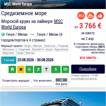
MSC World Europa
Средиземное море
Морской круиз на лайнере
MSC
3 766 €
World Europa
от
за каюту
Генуя / Милан
Генуя / Милан (6
на 2 взр.
городов/портов в 4 странах)
В стоимость включены:
Маршрут круиза:
Генуя / Милан - Неаполь / Помпеи
портовые сборы
360 €
- Мессина, о. Сицилия - Валлетта - море - Барселона
сервисные сборы
включены
- Марсель - Генуя / Милан
все каюты
23.08.2026 - 30.08.2026
7 ночей
Подробнее
Номер круиза: 15148-
EU20260823GOAGOA
+28
Посмотреть маршрут
Что включено
Все даты