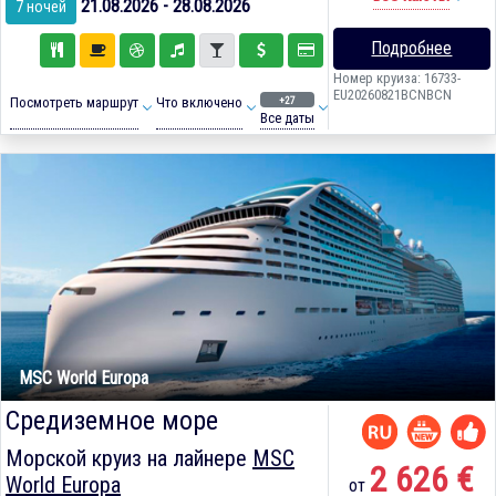
21.08.2026 - 28.08.2026
7 ночей
Подробнее
Номер круиза: 16733-
EU20260821BCNBCN
+27
Посмотреть маршрут
Что включено
Все даты
MSC World Europa
Средиземное море
Морской круиз на лайнере
MSC
2 626 €
World Europa
от