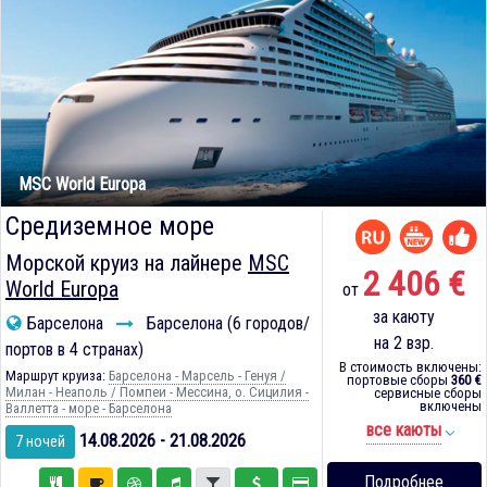
MSC World Europa
Средиземное море
Морской круиз на лайнере
MSC
2 406 €
World Europa
от
за каюту
Барселона
Барселона (6 городов/
на 2 взр.
портов в 4 странах)
В стоимость включены:
Маршрут круиза:
Барселона - Марсель - Генуя /
портовые сборы
360 €
Милан - Неаполь / Помпеи - Мессина, о. Сицилия -
сервисные сборы
включены
Валлетта - море - Барселона
все каюты
14.08.2026 - 21.08.2026
7 ночей
Подробнее