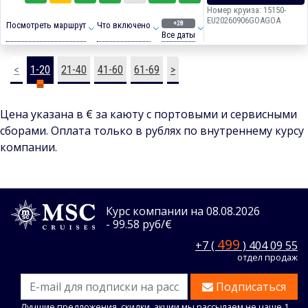
Номер круиза: 15150-
EU20260906GOAGOA
+28
Посмотреть маршрут
Что включено
Все даты
<
1-20
21-40
41-60
61-69
>
Цена указана в € за каюту с портовыми и сервисными
сборами. Оплата только в рублях по внутреннему курсу
компании.
Курс компании на 08.08.2026
- 99.58 руб/€
499
+7 (
) 404 09 55
отдел продаж
Подписаться
Лучшие предложения, скидки, акции мы рассылаем не чаще 1