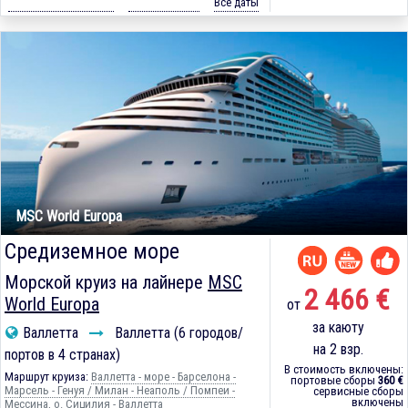
Все даты
MSC World Europa
Средиземное море
Морской круиз на лайнере
MSC
2 466 €
World Europa
от
за каюту
Валлетта
Валлетта (6 городов/
на 2 взр.
портов в 4 странах)
В стоимость включены:
Маршрут круиза:
Валлетта - море - Барселона -
портовые сборы
360 €
Марсель - Генуя / Милан - Неаполь / Помпеи -
сервисные сборы
включены
Мессина, о. Сицилия - Валлетта