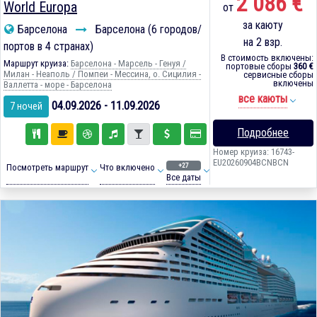
2 086 €
World Europa
от
за каюту
Барселона
Барселона (6 городов/
на 2 взр.
портов в 4 странах)
В стоимость включены:
Маршрут круиза:
Барселона - Марсель - Генуя /
портовые сборы
360 €
Милан - Неаполь / Помпеи - Мессина, о. Сицилия -
сервисные сборы
включены
Валлетта - море - Барселона
все каюты
04.09.2026 - 11.09.2026
7 ночей
Подробнее
Номер круиза: 16743-
EU20260904BCNBCN
+27
Посмотреть маршрут
Что включено
Все даты