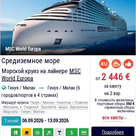
MSC World Europa
Средиземное море
Морской круиз на лайнере
MSC
2 446 €
World Europa
от
за каюту
Генуя / Милан
Генуя / Милан (6
на 2 взр.
городов/портов в 4 странах)
В стоимость включены:
Маршрут круиза:
Генуя / Милан - Неаполь / Помпеи
портовые сборы
360 €
- Мессина, о. Сицилия - Валлетта - море - Барселона
сервисные сборы
включены
- Марсель - Генуя / Милан
все каюты
06.09.2026 - 13.09.2026
7 ночей
Подробнее