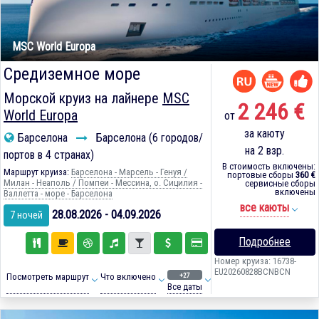
MSC World Europa
Средиземное море
Морской круиз на лайнере
MSC
2 246 €
World Europa
от
за каюту
Барселона
Барселона (6 городов/
на 2 взр.
портов в 4 странах)
В стоимость включены:
Маршрут круиза:
Барселона - Марсель - Генуя /
портовые сборы
360 €
Милан - Неаполь / Помпеи - Мессина, о. Сицилия -
сервисные сборы
включены
Валлетта - море - Барселона
все каюты
28.08.2026 - 04.09.2026
7 ночей
Подробнее
Номер круиза: 16738-
EU20260828BCNBCN
+27
Посмотреть маршрут
Что включено
Все даты