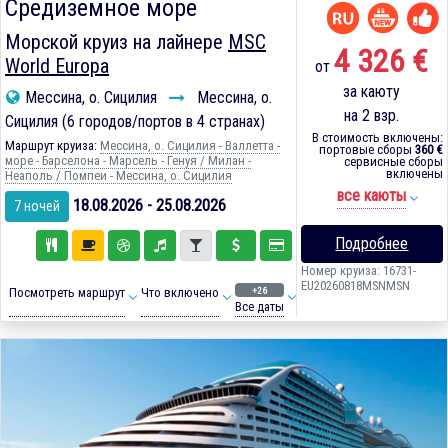
Средиземное море
Морской круиз на лайнере
MSC
4 326 €
World Europa
от
за каюту
Мессина, о. Сицилия
Мессина, о.
на 2 взр.
Сицилия (6 городов/портов в 4 странах)
В стоимость включены:
Маршрут круиза:
Мессина, о. Сицилия - Валлетта -
портовые сборы
360 €
море - Барселона - Марсель - Генуя / Милан -
сервисные сборы
включены
Неаполь / Помпеи - Мессина, о. Сицилия
все каюты
18.08.2026 - 25.08.2026
7 ночей
Подробнее
Номер круиза: 16731-
EU20260818MSNMSN
+26
Посмотреть маршрут
Что включено
Все даты