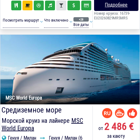
Подробнее
Номер круиза: 16739-
EU20260829MRSMRS
+28
Посмотреть маршрут
Что включено
Все даты
MSC World Europa
Средиземное море
Морской круиз на лайнере
MSC
2 486 €
World Europa
от
за каюту
Генуя / Милан
Генуя / Милан (6