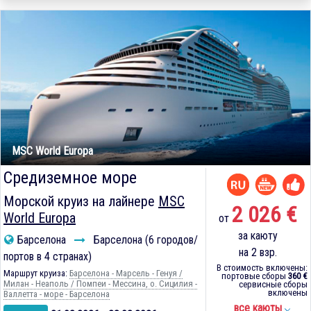
MSC World Europa
Средиземное море
Морской круиз на лайнере
MSC
2 026 €
World Europa
от
за каюту
Барселона
Барселона (6 городов/
на 2 взр.
портов в 4 странах)
В стоимость включены:
Маршрут круиза:
Барселона - Марсель - Генуя /
портовые сборы
360 €
Милан - Неаполь / Помпеи - Мессина, о. Сицилия -
сервисные сборы
включены
Валлетта - море - Барселона
все каюты