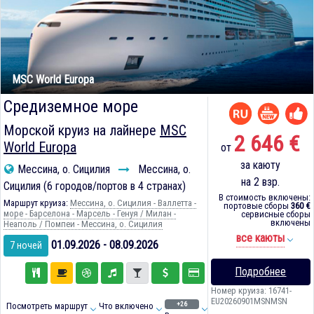
MSC World Europa
Средиземное море
Морской круиз на лайнере
MSC
2 646 €
World Europa
от
за каюту
Мессина, о. Сицилия
Мессина, о.
на 2 взр.
Сицилия (6 городов/портов в 4 странах)
В стоимость включены:
Маршрут круиза:
Мессина, о. Сицилия - Валлетта -
портовые сборы
360 €
море - Барселона - Марсель - Генуя / Милан -
сервисные сборы
включены
Неаполь / Помпеи - Мессина, о. Сицилия
все каюты
01.09.2026 - 08.09.2026
7 ночей
Подробнее
Номер круиза: 16741-
EU20260901MSNMSN
+26
Посмотреть маршрут
Что включено