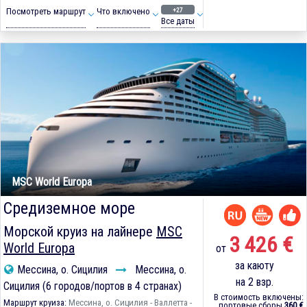
+27
Посмотреть маршрут
Что включено
Все даты
MSC World Europa
Средиземное море
Морской круиз на лайнере
MSC
3 426 €
World Europa
от
за каюту
Мессина, о. Сицилия
Мессина, о.
на 2 взр.
Сицилия (6 городов/портов в 4 странах)
В стоимость включены:
Маршрут круиза:
Мессина, о. Сицилия - Валлетта -
портовые сборы
360 €