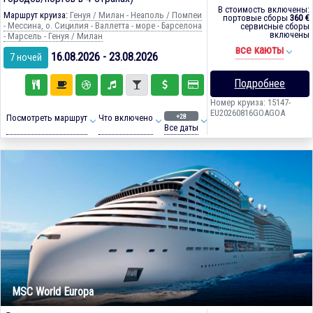
В стоимость включены:
Маршрут круиза:
Генуя / Милан - Неаполь / Помпеи
портовые сборы
360 €
- Мессина, о. Сицилия - Валлетта - море - Барселона
сервисные сборы
включены
- Марсель - Генуя / Милан
все каюты
16.08.2026 - 23.08.2026
7 ночей
Подробнее
Номер круиза: 15147-
EU20260816GOAGOA
+28
Посмотреть маршрут
Что включено
Все даты
MSC World Europa