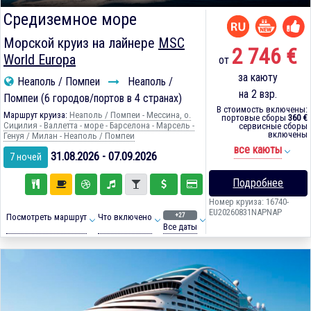
Средиземное море
Морской круиз на лайнере
MSC
2 746 €
World Europa
от
за каюту
Неаполь / Помпеи
Неаполь /
на 2 взр.
Помпеи (6 городов/портов в 4 странах)
В стоимость включены:
Маршрут круиза:
Неаполь / Помпеи - Мессина, о.
портовые сборы
360 €
Сицилия - Валлетта - море - Барселона - Марсель -
сервисные сборы
включены
Генуя / Милан - Неаполь / Помпеи
все каюты
31.08.2026 - 07.09.2026
7 ночей
Подробнее
Номер круиза: 16740-
EU20260831NAPNAP
+27
Посмотреть маршрут
Что включено
Все даты