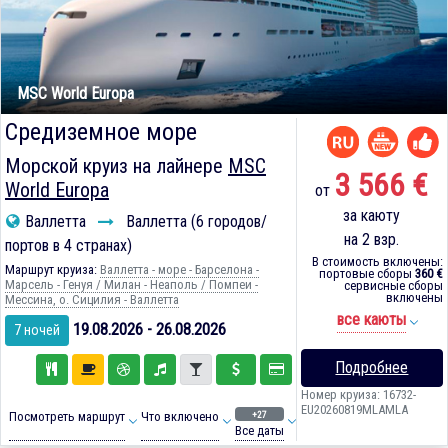
MSC World Europa
Средиземное море
Морской круиз на лайнере
MSC
3 566 €
World Europa
от
за каюту
Валлетта
Валлетта (6 городов/
на 2 взр.
портов в 4 странах)
В стоимость включены:
Маршрут круиза:
Валлетта - море - Барселона -
портовые сборы
360 €
Марсель - Генуя / Милан - Неаполь / Помпеи -
сервисные сборы
включены
Мессина, о. Сицилия - Валлетта
все каюты
19.08.2026 - 26.08.2026
7 ночей
Подробнее
Номер круиза: 16732-
EU20260819MLAMLA
+27
Посмотреть маршрут
Что включено
Все даты