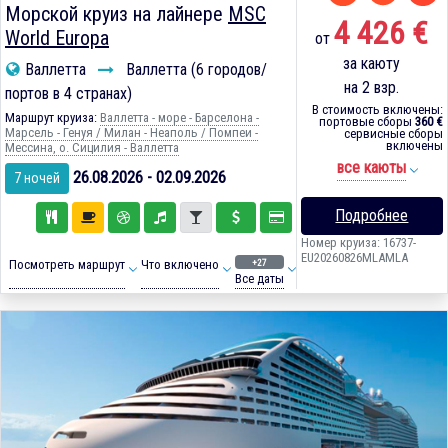
Морской круиз на лайнере
MSC
4 426 €
World Europa
от
за каюту
Валлетта
Валлетта (6 городов/
на 2 взр.
портов в 4 странах)
В стоимость включены:
Маршрут круиза:
Валлетта - море - Барселона -
портовые сборы
360 €
Марсель - Генуя / Милан - Неаполь / Помпеи -
сервисные сборы
включены
Мессина, о. Сицилия - Валлетта
все каюты
26.08.2026 - 02.09.2026
7 ночей
Подробнее
Номер круиза: 16737-
EU20260826MLAMLA
+27
Посмотреть маршрут
Что включено
Все даты