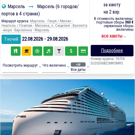
за каюту
Марсель
Марсель (6 городов/
на 2 взр.
портов в 4 странах)
В стоимость включены:
Маршрут круиза:
Марсель - Генуя / Милан -
портовые сборы
360 €
Неаполь / Помпеи - Мессина, о. Сицилия - Валлетта
сервисные сборы
включены
- море - Барселона - Марсель
все каюты
22.08.2026 - 29.08.2026
7 ночей
Подробнее
Номер круиза: 16734-
EU20260822MRSMRS
+28
Посмотреть маршрут
Что включено
Все даты