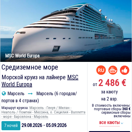
MSC World Europa
Средиземное море
Морской круиз на лайнере
MSC
2 486 €
World Europa
от
за каюту
Марсель
Марсель (6 городов/
на 2 взр.
портов в 4 странах)
В стоимость включены:
Маршрут круиза:
Марсель - Генуя / Милан -
портовые сборы
360 €
Неаполь / Помпеи - Мессина, о. Сицилия - Валлетта
сервисные сборы
включены
- море - Барселона - Марсель
все каюты
29.08.2026 - 05.09.2026
7 ночей