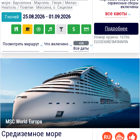
море - Барселона - Марсель - Генуя / Милан -
сервисные сборы
включены
Неаполь / Помпеи - Мессина, о. Сицилия
все каюты
25.08.2026 - 01.09.2026
7 ночей
Подробнее
Номер круиза: 16736-
EU20260825MSNMSN
+26
Посмотреть маршрут
Что включено
Все даты
MSC World Europa
Средиземное море