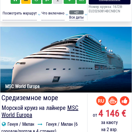
Номер круиза: 16728-
EU20260814BCNBCN
+27
Посмотреть маршрут
Что включено
Все даты
MSC World Europa
Средиземное море
Морской круиз на лайнере
MSC
4 146 €
World Europa
от
за каюту
Генуя / Милан
Генуя / Милан (6
на 2 взр.
городов/портов в 4 странах)