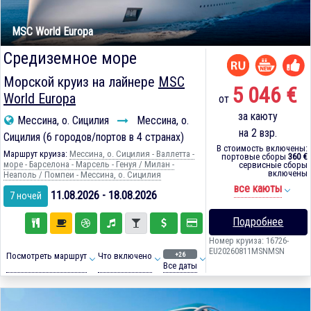
MSC World Europa
Средиземное море
Морской круиз на лайнере
MSC
5 046 €
World Europa
от
за каюту
Мессина, о. Сицилия
Мессина, о.
на 2 взр.
Сицилия (6 городов/портов в 4 странах)
В стоимость включены:
Маршрут круиза:
Мессина, о. Сицилия - Валлетта -
портовые сборы
360 €
море - Барселона - Марсель - Генуя / Милан -
сервисные сборы
включены
Неаполь / Помпеи - Мессина, о. Сицилия
все каюты
11.08.2026 - 18.08.2026
7 ночей
Подробнее
Номер круиза: 16726-
EU20260811MSNMSN
+26
Посмотреть маршрут
Что включено
Все даты