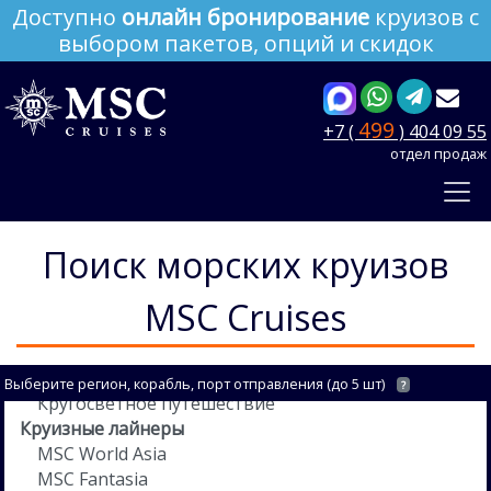
Доступно
онлайн бронирование
круизов с
выбором пакетов, опций и скидок
499
+7 (
) 404 09 55
отдел продаж
Поиск морских круизов
MSC Cruises
Выберите регион, корабль, порт отправления (до 5 шт)
?