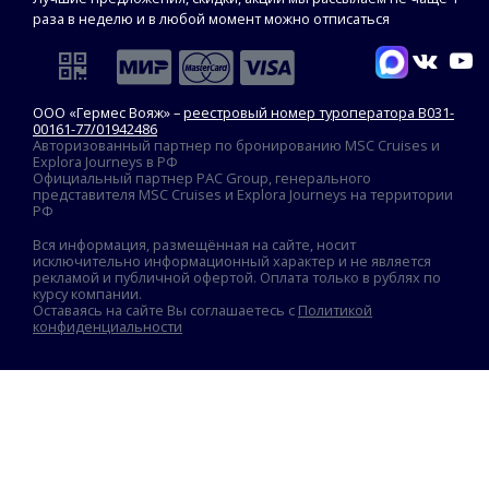
раза в неделю и в любой момент можно отписаться
ООО «Гермес Вояж» –
реестровый номер туроператора В031-
00161-77/01942486
Авторизованный партнер по бронированию MSC Cruises и
Explora Journeys в РФ
Официальный партнер PAC Group, генерального
представителя MSC Cruises и Explora Journeys на территории
РФ
Вся информация, размещённая на сайте, носит
исключительно информационный характер и не является
рекламой и публичной офертой. Оплата только в рублях по
курсу компании.
Оставаясь на сайте Вы соглашаетесь с
Политикой
конфиденциальности