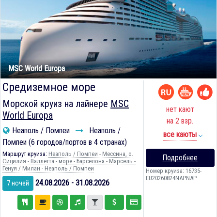
MSC World Europa
Средиземное море
Морской круиз на лайнере
MSC
нет кают
World Europa
на 2 взр.
Неаполь / Помпеи
Неаполь /
все каюты
Помпеи (6 городов/портов в 4 странах)
Маршрут круиза:
Неаполь / Помпеи - Мессина, о.
Подробнее
Сицилия - Валлетта - море - Барселона - Марсель -
Генуя / Милан - Неаполь / Помпеи
Номер круиза: 16735-
EU20260824NAPNAP
24.08.2026 - 31.08.2026
7 ночей