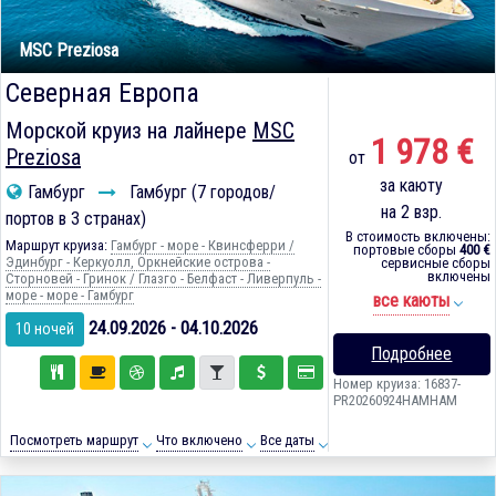
MSC Preziosa
Северная Европа
Морской круиз на лайнере
MSC
1 978 €
Preziosa
от
за каюту
Гамбург
Гамбург (7 городов/
на 2 взр.
портов в 3 странах)
В стоимость включены:
Маршрут круиза:
Гамбург - море - Квинсферри /
портовые сборы
400 €
Эдинбург - Керкуолл, Оркнейские острова -
сервисные сборы
включены
Сторновей - Гринок / Глазго - Белфаст - Ливерпуль -
море - море - Гамбург
все каюты
24.09.2026 - 04.10.2026
10 ночей
Подробнее
Номер круиза: 16837-
PR20260924HAMHAM
Посмотреть маршрут
Что включено
Все даты