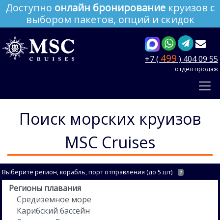
Доступно
онлайн бронирование
круизов с
выбором пакетов, опций и скидок
499
+7 (
) 404 09 55
отдел продаж
Поиск морских круизов
MSC Cruises
Выберите регион, корабль, порт отправления (до 5 шт)
?