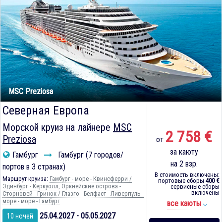
MSC Preziosa
Северная Европа
Морской круиз на лайнере
MSC
2 758 €
Preziosa
от
за каюту
Гамбург
Гамбург (7 городов/
на 2 взр.
портов в 3 странах)
В стоимость включены:
Маршрут круиза:
Гамбург - море - Квинсферри /
портовые сборы
400 €
Эдинбург - Керкуолл, Оркнейские острова -
сервисные сборы
включены
Сторновей - Гринок / Глазго - Белфаст - Ливерпуль -
море - море - Гамбург
все каюты
25.04.2027 - 05.05.2027
10 ночей