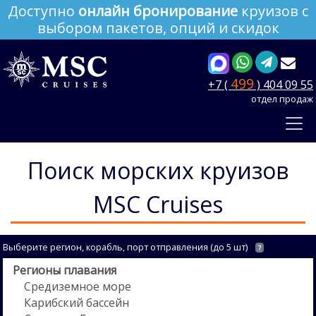
Доступно
онлайн бронирование
круизов с
выбором пакетов, опций и скидок
499
+7 (
) 404 09 55
отдел продаж
Поиск морских круизов
MSC Cruises
Выберите регион, корабль, порт отправления (до 5 шт)
?