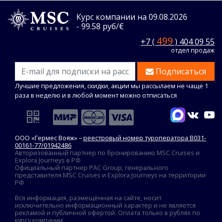
Курс компании на 09.08.2026
- 99.58 руб/€
499
+7 (
) 404 09 55
отдел продаж
Подписаться
Лучшие предложения, скидки, акции мы рассылаем не чаще 1
раза в неделю и в любой момент можно отписаться
ООО «Гермес Вояж» –
реестровый номер туроператора В031-
00161-77/01942486
Авторизованный партнер по бронированию MSC Cruises и
Explora Journeys в РФ
Официальный партнер PAC Group, генерального
представителя MSC Cruises и Explora Journeys на территории
РФ
Вся информация, размещённая на сайте, носит
исключительно информационный характер и не является
рекламой и публичной офертой. Оплата только в рублях по
курсу компании.