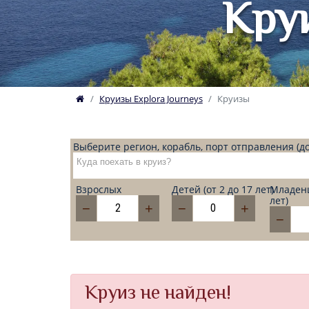
Круи
Круизы Explora Journeys
Круизы
Выберите регион, корабль, порт отправления (до
Взрослых
Детей (от 2 до 17 лет)
Младенц
лет)
−
+
−
+
−
Круиз не найден!