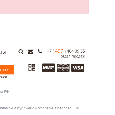
499
+7 (
) 404 09 55
КТЫ
отдел продаж
ться
ться
ии РФ
кламой и публичной офертой. Оставаясь на