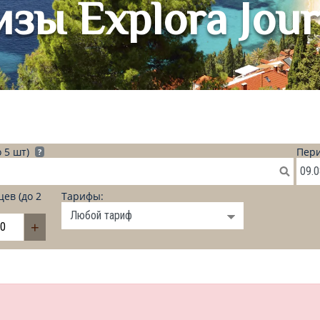
зы Explora Jou
 5 шт)
Пери
?
ев (до 2
Тарифы:
+