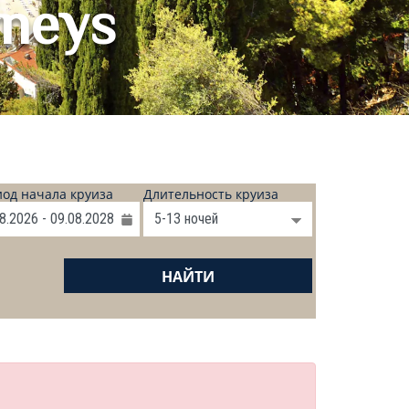
rneys
од начала круиза
Длительность круиза
НАЙТИ