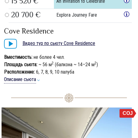
15 520 €
An Invitation to Celebrate
20 700 €
Explora Journey Fare
Cove Residence
Видео тур по сьюту Cove Residence
Вместимость:
не более 4 чел.
2
2
Площадь сьюта:
~ 56 м
(балкона ~ 14–24 м
)
Расположение:
6, 7, 8, 9, 10 палуба
Описание сьюта
COJ