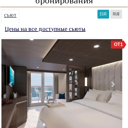
бронирования
сьют
EUR
RUB
Цены на все доступные сьюты
OT1
Previous
Next