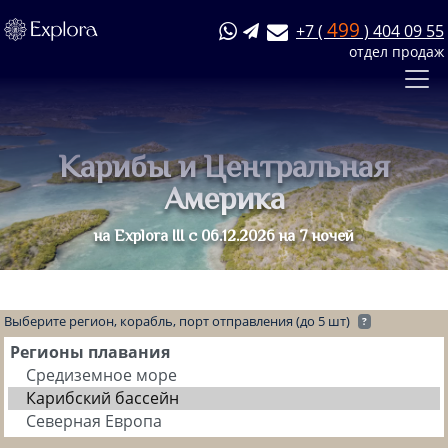
499
+7 (
) 404 09 55
отдел продаж
Карибы и Центральная
Америка
на Explora III с 06.12.2026 на 7 ночей
Выберите регион, корабль, порт отправления (до 5 шт)
?