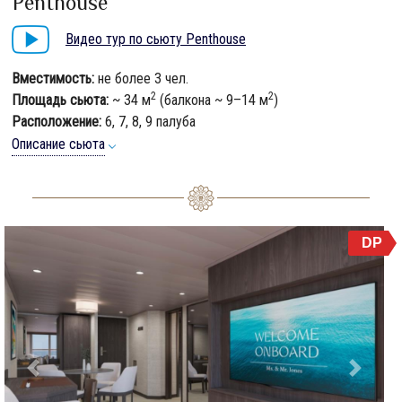
Penthouse
Видео тур по сьюту Penthouse
Вместимость:
не более 3 чел.
2
2
Площадь сьюта:
~ 34 м
(балкона ~ 9–14 м
)
Расположение:
6, 7, 8, 9 палуба
Описание сьюта
DP
Previous
Next