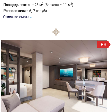
2
2
Площадь сьюта:
~ 28 м
(балкона ~ 11 м
)
Расположение:
6, 7 палуба
Описание сьюта
PH
Previous
Next