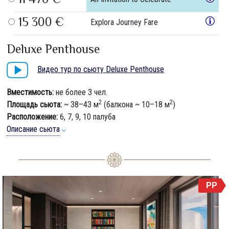
11 470 €
15 300 €
Explora Journey Fare
Deluxe Penthouse
Видео тур по сьюту Deluxe Penthouse
Вместимость:
не более 3 чел.
2
2
Площадь сьюта:
~ 38–43 м
(балкона ~ 10–18 м
)
Расположение:
6, 7, 9, 10 палуба
Описание сьюта
PP