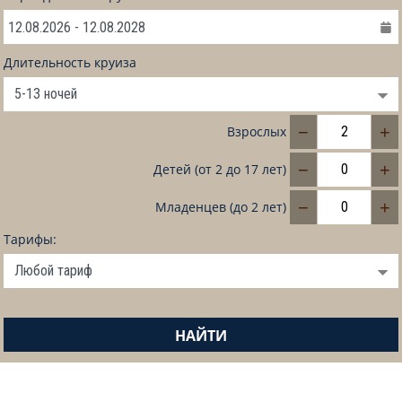
Длительность круиза
−
+
Взрослых
−
+
Детей (от 2 до 17 лет)
−
+
Младенцев (до 2 лет)
Тарифы:
НАЙТИ