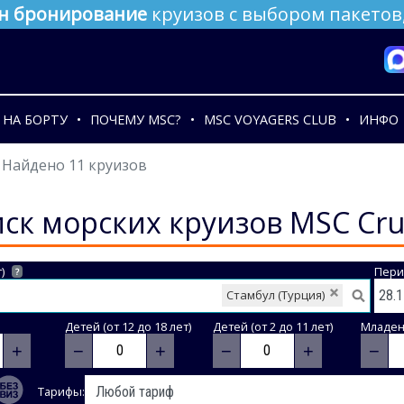
н бронирование
круизов с выбором пакетов,
НА БОРТУ
ПОЧЕМУ MSC?
MSC VOYAGERS CLUB
ИНФО
Найдено 11 круизов
ск морских круизов MSC Cru
)
Пери
?
Стамбул (Турция)
Детей (от 12 до 18 лет)
Детей (от 2 до 11 лет)
Младене
+
−
+
−
+
−
Тарифы: