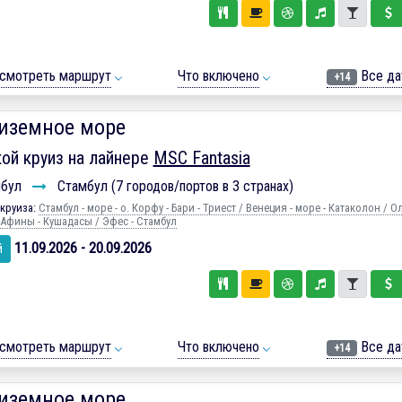
смотреть маршрут
Что включено
Все да
+14
иземное море
ой круиз на лайнере
MSC Fantasia
мбул
Стамбул (7 городов/портов в 3 странах)
круиза:
Стамбул - море - о. Корфу - Бари - Триест / Венеция - море - Катаколон / 
 Афины - Кушадасы / Эфес - Стамбул
11.09.2026 - 20.09.2026
й
смотреть маршрут
Что включено
Все да
+14
иземное море