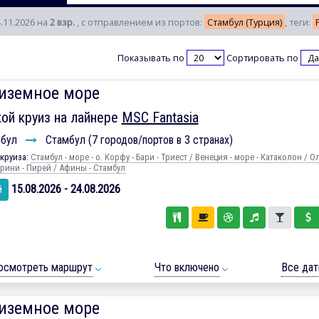
4.11.2026 на
2 взр.
, с отправлением из портов:
Стамбул (Турция)
, теги:
Показывать по
Сортировать по
иземное море
ой круиз на лайнере
MSC Fantasia
мбул
Стамбул (7 городов/портов в 3 странах)
круиза:
Стамбул - море - о. Корфу - Бари - Триест / Венеция - море - Катаколон / 
орини - Пирей / Афины - Стамбул
15.08.2026 - 24.08.2026
й
осмотреть маршрут
Что включено
Все да
иземное море