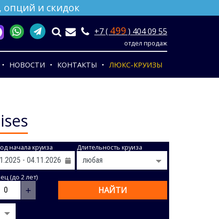
 опций и скидок
499
+7 (
) 404 09 55
отдел продаж
НОВОСТИ
КОНТАКТЫ
ЛЮКС-КРУИЗЫ
ises
од начала круиза
Длительность круиза
ц (до 2 лет)
+
НАЙТИ