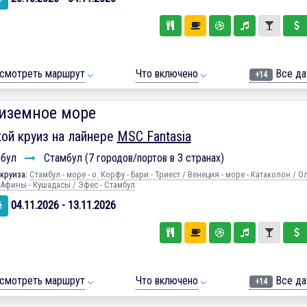
смотреть маршрут
Что включено
Все да
+14
иземное море
ой круиз на лайнере
MSC Fantasia
мбул
Стамбул (7 городов/портов в 3 странах)
круиза:
Стамбул - море - о. Корфу - Бари - Триест / Венеция - море - Катаколон / 
 Афины - Кушадасы / Эфес - Стамбул
04.11.2026 - 13.11.2026
й
смотреть маршрут
Что включено
Все да
+14