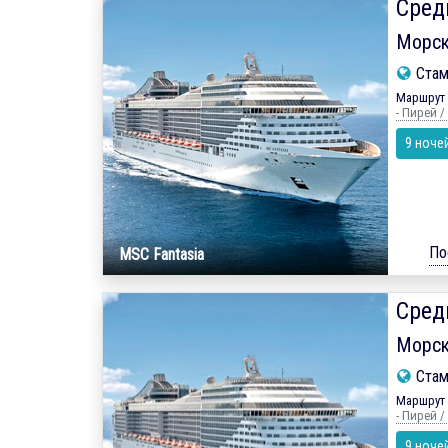
Сред
Морск
Ста
Маршрут 
- Пирей /
9 ноче
По
MSC Fantasia
Сред
Морск
Ста
Маршрут 
- Пирей /
9 ноче