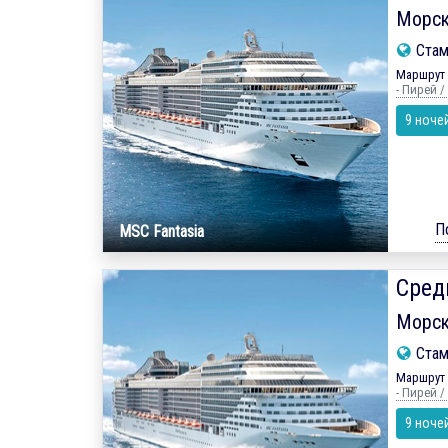
Морск
Ста
Маршрут 
- Пирей /
9 ноче
П
MSC Fantasia
Сред
Морск
Ста
Маршрут 
- Пирей /
9 ноче