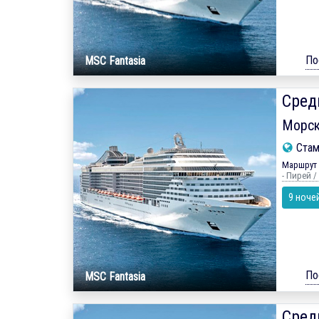
По
MSC Fantasia
Сред
Морск
Ста
Маршрут 
- Пирей /
9 ноче
По
MSC Fantasia
Сред