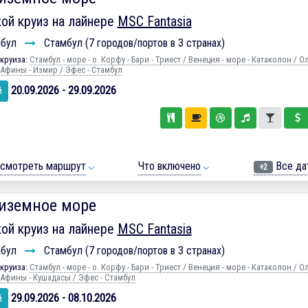
ой круиз на лайнере
MSC Fantasia
мбул
Стамбул (7 городов/портов в 3 странах)
круиза:
Стамбул - море - о. Корфу - Бари - Триест / Венеция - море - Катаколон / 
 Афины - Измир / Эфес - Стамбул
20.09.2026 - 29.09.2026
й
смотреть маршрут
Что включено
Все да
+2
иземное море
ой круиз на лайнере
MSC Fantasia
мбул
Стамбул (7 городов/портов в 3 странах)
круиза:
Стамбул - море - о. Корфу - Бари - Триест / Венеция - море - Катаколон / 
 Афины - Кушадасы / Эфес - Стамбул
29.09.2026 - 08.10.2026
й