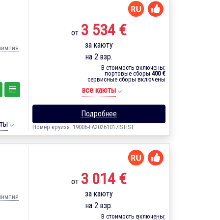
3 534 €
от
за каюту
Олимпия
на 2 взр.
В стоимость включены:
портовые сборы
400 €
сервисные сборы включены
все каюты
Подробнее
ты
Номер круиза: 19006-FA20261017ISTIST
3 014 €
от
за каюту
Олимпия
на 2 взр.
В стоимость включены: