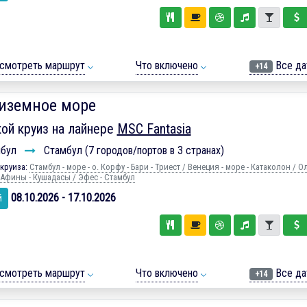
смотреть маршрут
Что включено
Все да
+14
иземное море
ой круиз на лайнере
MSC Fantasia
мбул
Стамбул (7 городов/портов в 3 странах)
круиза:
Стамбул - море - о. Корфу - Бари - Триест / Венеция - море - Катаколон / 
 Афины - Кушадасы / Эфес - Стамбул
08.10.2026 - 17.10.2026
й
смотреть маршрут
Что включено
Все да
+14