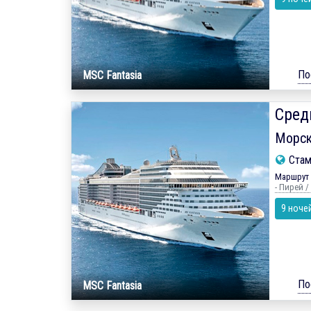
По
MSC Fantasia
Сред
Морск
Ста
Маршрут 
- Пирей /
9 ноче
По
MSC Fantasia