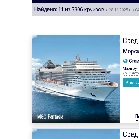
Найдено:
11 из 7306 круизов.
с 28.11.2025 по 0
Сред
Морск
Ста
Маршрут 
- о. Сант
9 ноче
П
MSC Fantasia
Сред