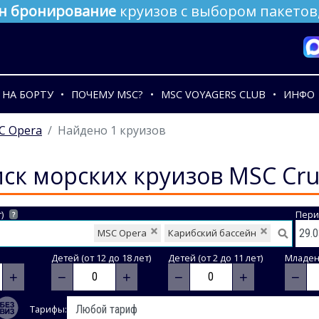
н бронирование
круизов с выбором пакетов,
НА БОРТУ
ПОЧЕМУ MSC?
MSC VOYAGERS CLUB
ИНФО
C Opera
Найдено 1 круизов
ск морских круизов MSC Cru
)
Пери
?
MSC Opera
Карибский бассейн
Детей (от 12 до 18 лет)
Детей (от 2 до 11 лет)
Младене
+
−
+
−
+
−
Тарифы: