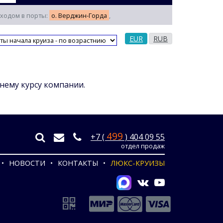
заходом в порты:
о. Верджин-Горда
,
EUR
RUB
ннему курсу компании.
499
+7 (
) 404 09 55
отдел продаж
НОВОСТИ
КОНТАКТЫ
ЛЮКС-КРУИЗЫ