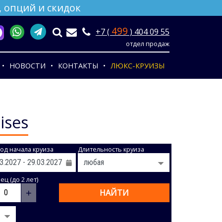
 опций и скидок
499
+7 (
) 404 09 55
отдел продаж
НОВОСТИ
КОНТАКТЫ
ЛЮКС-КРУИЗЫ
ises
од начала круиза
Длительность круиза
ц (до 2 лет)
+
НАЙТИ