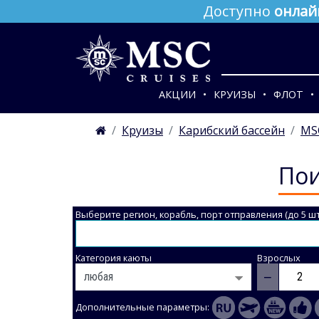
Доступно
онлай
АКЦИИ
КРУИЗЫ
ФЛОТ
Круизы
Карибский бассейн
MS
Пои
Выберите регион, корабль, порт отправления (до 5 шт
Категория каюты
Взрослых
−
Дополнительные параметры: