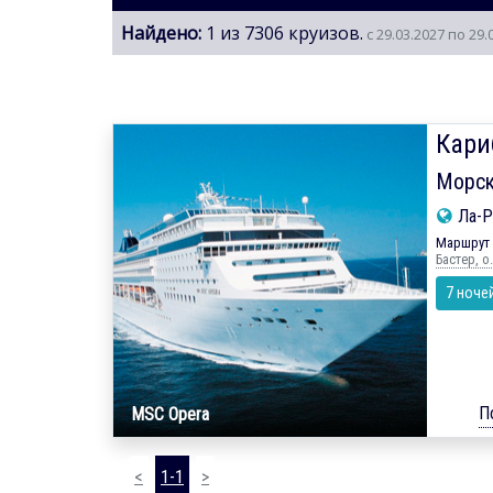
Найдено:
1 из 7306 круизов.
с 29.03.2027 по 29.
Кари
Морск
Ла-Р
Маршрут 
Бастер, о
7 ноче
П
MSC Opera
<
1-1
>