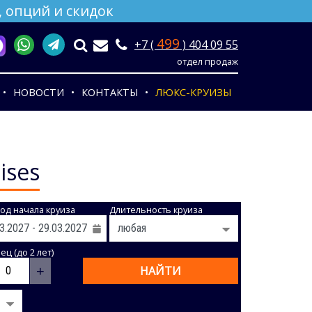
 опций и скидок
499
+7 (
) 404 09 55
отдел продаж
НОВОСТИ
КОНТАКТЫ
ЛЮКС-КРУИЗЫ
ises
од начала круиза
Длительность круиза
ц (до 2 лет)
+
НАЙТИ