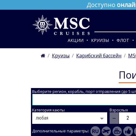
Доступно
онлай
АКЦИИ
КРУИЗЫ
ФЛОТ
Круизы
Карибский бассейн
MS
Пои
Выберите регион, корабль, порт отправления (до 5 шт
Категория каюты
Взрослых
−
Дополнительные параметры: