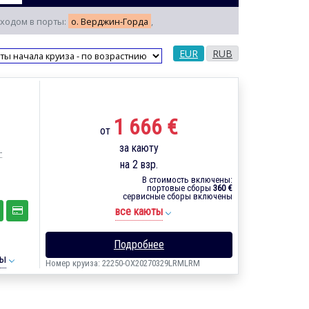
заходом в порты:
о. Верджин-Горда
,
EUR
RUB
1 666 €
от
за каюту
-
на 2 взр.
В стоимость включены:
портовые сборы
360 €
сервисные сборы включены
все каюты
Подробнее
ты
Номер круиза: 22250-OX20270329LRMLRM