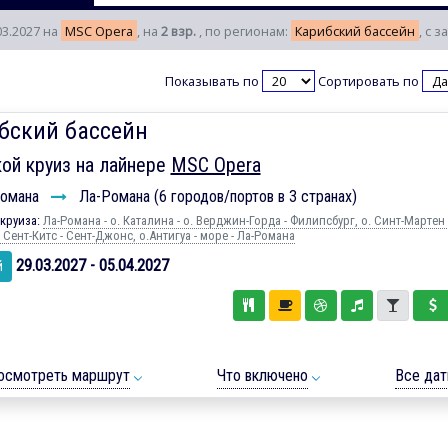
03.2027 на
MSC Opera
, на
2 взр.
, по регионам:
Карибский бассейн
, с 
Показывать по
Сортировать по
бский бассейн
ой круиз на лайнере
MSC Opera
омана
Ла-Романа (6 городов/портов в 3 странах)
круиза:
Ла-Романа - о. Каталина - о. Верджин-Горда - Филипсбург, о. Синт-Мартен 
. Сент-Китс - Сент-Джонс, о.Антигуа - море - Ла-Романа
29.03.2027 - 05.04.2027
й
осмотреть маршрут
Что включено
Все да