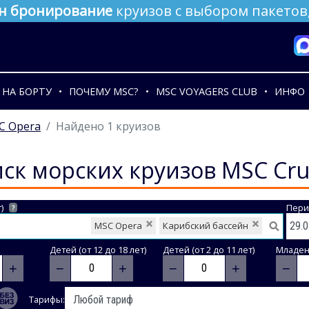
н бронирование
круизов с выбором пакетов,
НА БОРТУ
ПОЧЕМУ MSC?
MSC VOYAGERS CLUB
ИНФО
C Opera
Найдено 1 круизов
ск морских круизов MSC Cru
)
Пери
?
MSC Opera
Карибский бассейн
Детей (от 12 до 18 лет)
Детей (от 2 до 11 лет)
Младене
+
−
+
−
+
−
Тарифы: