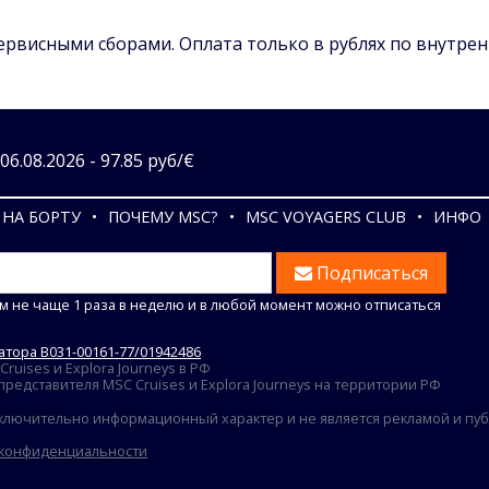
сервисными сборами. Оплата только в рублях по внутре
6.08.2026 - 97.85 руб/€
НА БОРТУ
ПОЧЕМУ MSC?
MSC VOYAGERS CLUB
ИНФО
Подписаться
м не чаще 1 раза в неделю и в любой момент можно отписаться
тора В031-00161-77/01942486
uises и Explora Journeys в РФ
едставителя MSC Cruises и Explora Journeys на территории РФ
ключительно информационный характер и не является рекламой и публ
 конфиденциальности