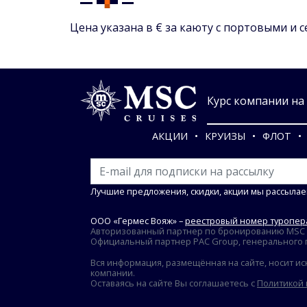
Цена указана в € за каюту с портовыми и 
Курс компании на 0
АКЦИИ
КРУИЗЫ
ФЛОТ
Лучшие предложения, скидки, акции мы рассылае
ООО «Гермес Вояж» –
реестровый номер туропера
Авторизованный партнер по бронированию MSC Cr
Официальный партнер PAC Group, генерального пр
Вся информация, размещённая на сайте, носит ис
компании.
Оставаясь на сайте Вы соглашаетесь с
Политикой