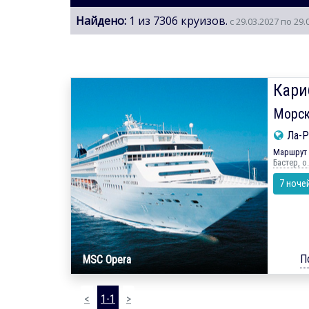
Найдено:
1 из 7306 круизов.
с 29.03.2027 по 29.
Кари
Морск
Ла-Р
Маршрут 
Бастер, о
7 ноче
П
MSC Opera
<
1-1
>