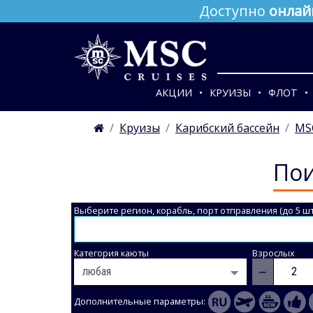
Доступно
онлай
АКЦИИ
КРУИЗЫ
ФЛОТ
Круизы
Карибский бассейн
MS
Пои
Выберите регион, корабль, порт отправления (до 5 шт
Категория каюты
Взрослых
−
Дополнительные параметры: