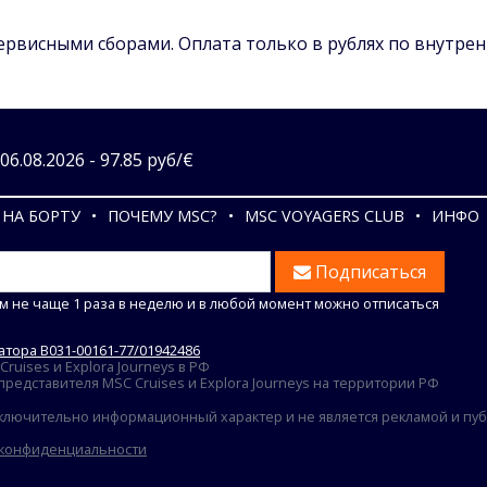
сервисными сборами. Оплата только в рублях по внутре
6.08.2026 - 97.85 руб/€
НА БОРТУ
ПОЧЕМУ MSC?
MSC VOYAGERS CLUB
ИНФО
Подписаться
м не чаще 1 раза в неделю и в любой момент можно отписаться
тора В031-00161-77/01942486
uises и Explora Journeys в РФ
едставителя MSC Cruises и Explora Journeys на территории РФ
ключительно информационный характер и не является рекламой и публ
 конфиденциальности