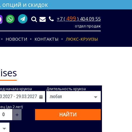
 опций и скидок
499
+7 (
) 404 09 55
отдел продаж
НОВОСТИ
КОНТАКТЫ
ЛЮКС-КРУИЗЫ
ises
од начала круиза
Длительность круиза
ц (до 2 лет)
+
НАЙТИ