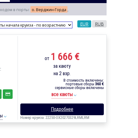
заходом в порты:
о. Верджин-Горда
,
EUR
RUB
1 666 €
от
за каюту
-
на 2 взр.
В стоимость включены:
портовые сборы
360 €
сервисные сборы включены
все каюты
Подробнее
ты
Номер круиза: 22250-OX20270329LRMLRM