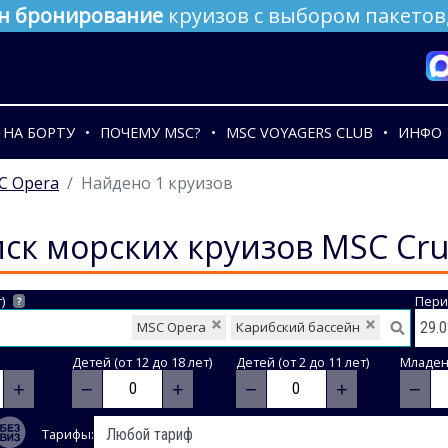
н бронирование
круизов с выбором пакетов,
НА БОРТУ
ПОЧЕМУ MSC?
MSC VOYAGERS CLUB
ИНФО
C Opera
Найдено 1 круизов
ск морских круизов MSC Cru
)
Пери
?
MSC Opera
Карибский бассейн
Детей (от 12 до 18 лет)
Детей (от 2 до 11 лет)
Младене
+
−
+
−
+
−
Тарифы: