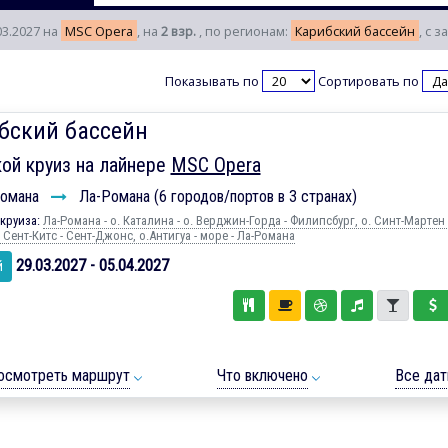
03.2027 на
MSC Opera
, на
2 взр.
, по регионам:
Карибский бассейн
, с 
Показывать по
Сортировать по
бский бассейн
ой круиз на лайнере
MSC Opera
омана
Ла-Романа (6 городов/портов в 3 странах)
круиза:
Ла-Романа - о. Каталина - о. Верджин-Горда - Филипсбург, о. Синт-Мартен 
. Сент-Китс - Сент-Джонс, о.Антигуа - море - Ла-Романа
29.03.2027 - 05.04.2027
й
осмотреть маршрут
Что включено
Все да