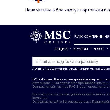
Цена указана в € за каюту с портовыми и 
Курс компании на 0
АКЦИИ
КРУИЗЫ
ФЛОТ
Лучшие предложения, скидки, акции мы рассылае
ООО «Гермес Вояж» –
реестровый номер туропера
Авторизованный партнер по бронированию MSC Cr
Официальный партнер PAC Group, генерального пр
Вся информация, размещённая на сайте, носит ис
компании.
Оставаясь на сайте Вы соглашаетесь с
Политикой