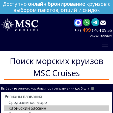
Доступно
онлайн бронирование
круизов с
выбором пакетов, опций и скидок
499
+7 (
) 404 09 55
отдел продаж
Поиск морских круизов
MSC Cruises
Выберите регион, корабль, порт отправления (до 5 шт)
?