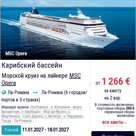
MSC Opera
Карибский бассейн
Морской круиз на лайнере
MSC
1 266 €
Opera
от
за каюту
Ла-Романа
Ла-Романа (6 городов/
на 2 взр.
портов в 3 странах)
В стоимость включены:
Маршрут круиза:
Ла-Романа - о. Каталина - море -
портовые сборы
360 €
Бриджтаун, о. Барбадос - Фор-де-Франс, о.
сервисные сборы
включены
Мартиника - Сент-Джонс, о.Антигуа - о. Верджин-
Горда - Ла-Романа
все каюты
11.01.2027 - 18.01.2027
7 ночей