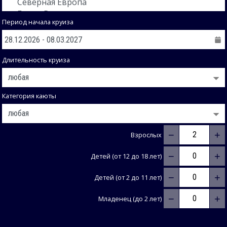
Период начала круиза
Длительность круиза
Категория каюты
−
+
Взрослых
−
+
Детей (от 12 до 18 лет)
−
+
Детей (от 2 до 11 лет)
−
+
Младенец (до 2 лет)