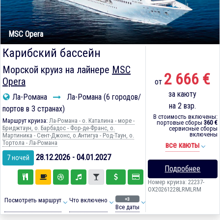
MSC Opera
Карибский бассейн
Морской круиз на лайнере
MSC
2 666 €
Opera
от
за каюту
Ла-Романа
Ла-Романа (6 городов/
на 2 взр.
портов в 3 странах)
В стоимость включены:
Маршрут круиза:
Ла-Романа - о. Каталина - море -
портовые сборы
360 €
Бриджтаун, о. Барбадос - Фор-де-Франс, о.
сервисные сборы
включены
Мартиника - Сент-Джонс, о.Антигуа - Род-Таун, о.
Тортола - Ла-Романа
все каюты
28.12.2026 - 04.01.2027
7 ночей
Подробнее
Номер круиза: 22237-
OX20261228LRMLRM
+3
Посмотреть маршрут
Что включено
Все даты