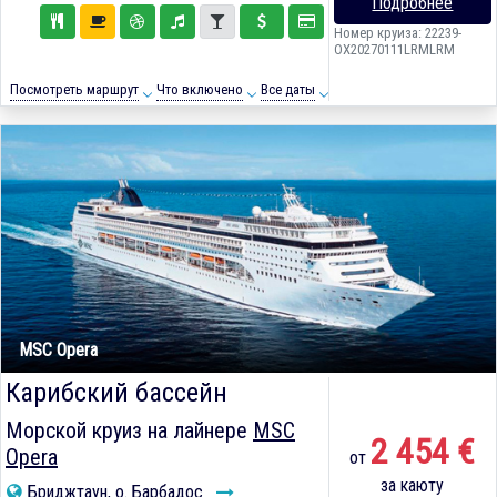
Подробнее
Номер круиза: 22239-
OX20270111LRMLRM
Посмотреть маршрут
Что включено
Все даты
MSC Opera
Карибский бассейн
Морской круиз на лайнере
MSC
2 454 €
Opera
от
за каюту
Бриджтаун, о. Барбадос