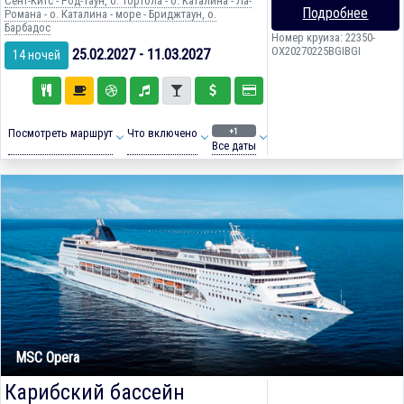
Сент-Китс - Род-Таун, о. Тортола - о. Каталина - Ла-
Подробнее
Романа - о. Каталина - море - Бриджтаун, о.
Барбадос
Номер круиза: 22350-
OX20270225BGIBGI
25.02.2027 - 11.03.2027
14 ночей
+1
Посмотреть маршрут
Что включено
Все даты
MSC Opera
Карибский бассейн