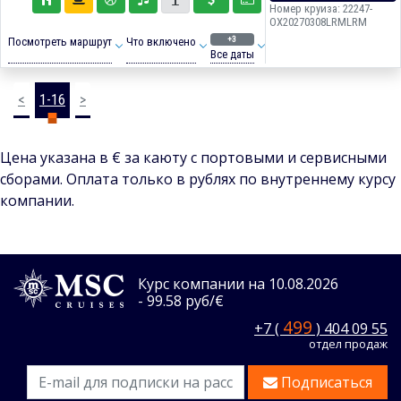
Номер круиза: 22247-
OX20270308LRMLRM
+3
Посмотреть маршрут
Что включено
Все даты
<
1-16
>
Цена указана в € за каюту с портовыми и сервисными
сборами. Оплата только в рублях по внутреннему курсу
компании.
Курс компании на 10.08.2026
- 99.58 руб/€
499
+7 (
) 404 09 55
отдел продаж
Подписаться