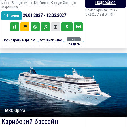
Подробнее
море - Бриджтаун, о. Барбадос - Фор-де-Франс, о.
Мартиника
Номер круиза: 22347-
OX20270129FDFFDF
29.01.2027 - 12.02.2027
14 ночей
+1
Посмотреть маршрут
Что включено
Все даты
MSC Opera
Карибский бассейн