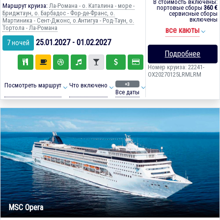
В стоимость включены:
Маршрут круиза:
Ла-Романа - о. Каталина - море -
портовые сборы
360 €
Бриджтаун, о. Барбадос - Фор-де-Франс, о.
сервисные сборы
включены
Мартиника - Сент-Джонс, о.Антигуа - Род-Таун, о.
Тортола - Ла-Романа
все каюты
25.01.2027 - 01.02.2027
7 ночей
Подробнее
Номер круиза: 22241-
OX20270125LRMLRM
+3
Посмотреть маршрут
Что включено
Все даты
MSC Opera