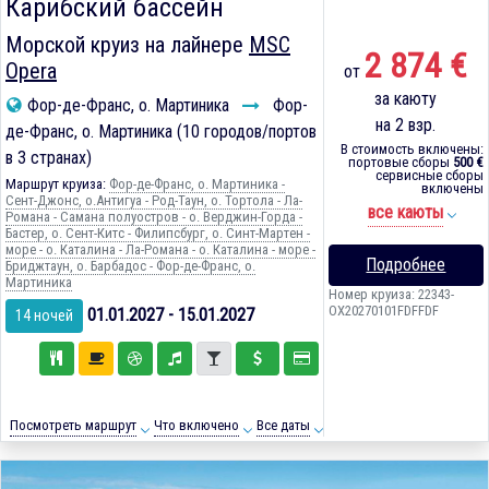
Карибский бассейн
Морской круиз на лайнере
MSC
2 874 €
Opera
от
за каюту
Фор-де-Франс, о. Мартиника
Фор-
на 2 взр.
де-Франс, о. Мартиника (10 городов/портов
В стоимость включены:
в 3 странах)
портовые сборы
500 €
сервисные сборы
Маршрут круиза:
Фор-де-Франс, о. Мартиника -
включены
Сент-Джонс, о.Антигуа - Род-Таун, о. Тортола - Ла-
все каюты
Романа - Самана полуостров - о. Верджин-Горда -
Бастер, о. Сент-Китс - Филипсбург, о. Синт-Мартен -
море - о. Каталина - Ла-Романа - о. Каталина - море -
Подробнее
Бриджтаун, о. Барбадос - Фор-де-Франс, о.
Мартиника
Номер круиза: 22343-
OX20270101FDFFDF
01.01.2027 - 15.01.2027
14 ночей
Посмотреть маршрут
Что включено
Все даты