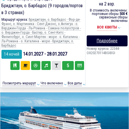
на 2 взр.
Бриджтаун, о. Барбадос (9 городов/портов
В стоимость включены:
в 3 странах)
портовые сборы
500 €
сервисные сборы
Маршрут круиза:
Бриджтаун, о. Барбадос - Фор-де-
включены
Франс, о. Мартиника - Сент-Джонс, о.Антигуа - о.
все каюты
Верджин-Горда - Ла-Романа - Самана полуостров -
о. Верджин-Горда - Бастер, о. Сент-Китс -
Филипсбург, о. Синт-Мартен - море - о. Каталина -
Подробнее
Ла-Романа - о. Каталина - море - Бриджтаун, о.
Барбадос
Номер круиза: 22344-
OX20270114BGIBGI
14.01.2027 - 28.01.2027
14 ночей
Посмотреть маршрут
Что включено
Все даты