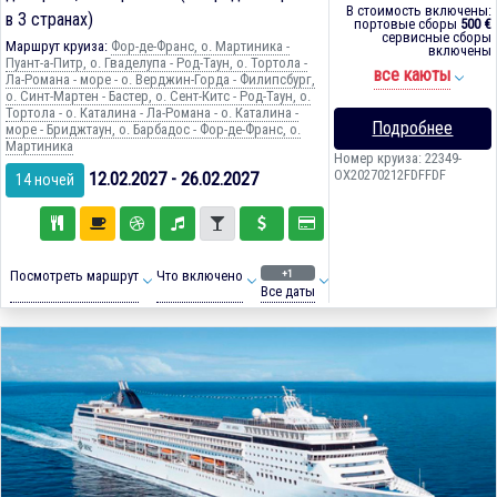
В стоимость включены:
в 3 странах)
портовые сборы
500 €
сервисные сборы
Маршрут круиза:
Фор-де-Франс, о. Мартиника -
включены
Пуант-а-Питр, о. Гваделупа - Род-Таун, о. Тортола -
все каюты
Ла-Романа - море - о. Верджин-Горда - Филипсбург,
о. Синт-Мартен - Бастер, о. Сент-Китс - Род-Таун, о.
Тортола - о. Каталина - Ла-Романа - о. Каталина -
Подробнее
море - Бриджтаун, о. Барбадос - Фор-де-Франс, о.
Мартиника
Номер круиза: 22349-
OX20270212FDFFDF
12.02.2027 - 26.02.2027
14 ночей
+1
Посмотреть маршрут
Что включено
Все даты