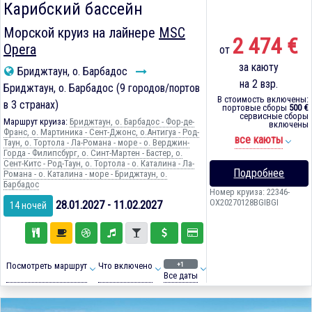
Карибский бассейн
Морской круиз на лайнере
MSC
2 474 €
Opera
от
за каюту
Бриджтаун, о. Барбадос
на 2 взр.
Бриджтаун, о. Барбадос (9 городов/портов
В стоимость включены:
в 3 странах)
портовые сборы
500 €
сервисные сборы
Маршрут круиза:
Бриджтаун, о. Барбадос - Фор-де-
включены
Франс, о. Мартиника - Сент-Джонс, о.Антигуа - Род-
все каюты
Таун, о. Тортола - Ла-Романа - море - о. Верджин-
Горда - Филипсбург, о. Синт-Мартен - Бастер, о.
Сент-Китс - Род-Таун, о. Тортола - о. Каталина - Ла-
Подробнее
Романа - о. Каталина - море - Бриджтаун, о.
Барбадос
Номер круиза: 22346-
OX20270128BGIBGI
28.01.2027 - 11.02.2027
14 ночей
+1
Посмотреть маршрут
Что включено
Все даты