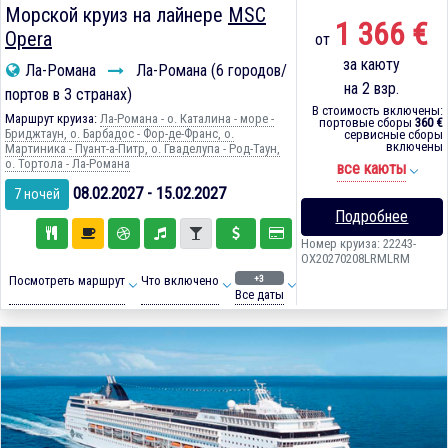
Морской круиз на лайнере
MSC
1 366 €
Opera
от
за каюту
Ла-Романа
Ла-Романа (6 городов/
на 2 взр.
портов в 3 странах)
В стоимость включены:
Маршрут круиза:
Ла-Романа - о. Каталина - море -
портовые сборы
360 €
Бриджтаун, о. Барбадос - Фор-де-Франс, о.
сервисные сборы
включены
Мартиника - Пуант-а-Питр, о. Гваделупа - Род-Таун,
о. Тортола - Ла-Романа
все каюты
08.02.2027 - 15.02.2027
7 ночей
Подробнее
Номер круиза: 22243-
OX20270208LRMLRM
+3
Посмотреть маршрут
Что включено
Все даты