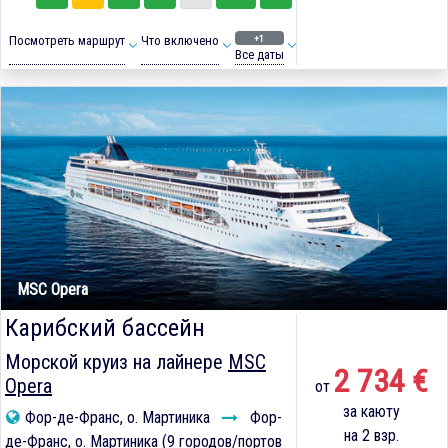
+1
Посмотреть маршрут
Что включено
Все даты
MSC Opera
Карибский бассейн
Морской круиз на лайнере
MSC
2 734 €
Opera
от
за каюту
Фор-де-Франс, о. Мартиника
Фор-
на 2 взр.
де-Франс, о. Мартиника (9 городов/портов