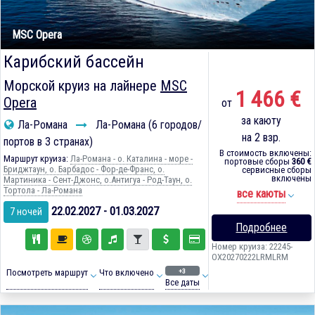
MSC Opera
Карибский бассейн
Морской круиз на лайнере
MSC
1 466 €
Opera
от
за каюту
Ла-Романа
Ла-Романа (6 городов/
на 2 взр.
портов в 3 странах)
В стоимость включены:
Маршрут круиза:
Ла-Романа - о. Каталина - море -
портовые сборы
360 €
Бриджтаун, о. Барбадос - Фор-де-Франс, о.
сервисные сборы
включены
Мартиника - Сент-Джонс, о.Антигуа - Род-Таун, о.
Тортола - Ла-Романа
все каюты
22.02.2027 - 01.03.2027
7 ночей
Подробнее
Номер круиза: 22245-
OX20270222LRMLRM
+3
Посмотреть маршрут
Что включено
Все даты