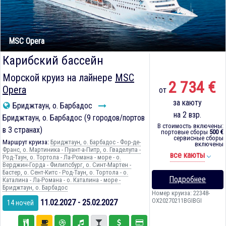
MSC Opera
Карибский бассейн
Морской круиз на лайнере
MSC
2 734 €
Opera
от
за каюту
Бриджтаун, о. Барбадос
на 2 взр.
Бриджтаун, о. Барбадос (9 городов/портов
В стоимость включены:
в 3 странах)
портовые сборы
500 €
сервисные сборы
Маршрут круиза:
Бриджтаун, о. Барбадос - Фор-де-
включены
Франс, о. Мартиника - Пуант-а-Питр, о. Гваделупа -
все каюты
Род-Таун, о. Тортола - Ла-Романа - море - о.
Верджин-Горда - Филипсбург, о. Синт-Мартен -
Бастер, о. Сент-Китс - Род-Таун, о. Тортола - о.
Подробнее
Каталина - Ла-Романа - о. Каталина - море -
Бриджтаун, о. Барбадос
Номер круиза: 22348-
OX20270211BGIBGI
11.02.2027 - 25.02.2027
14 ночей