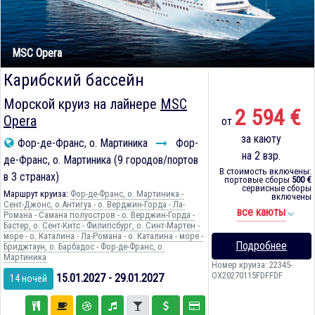
MSC Opera
Карибский бассейн
Морской круиз на лайнере
MSC
2 594 €
Opera
от
за каюту
Фор-де-Франс, о. Мартиника
Фор-
на 2 взр.
де-Франс, о. Мартиника (9 городов/портов
В стоимость включены:
в 3 странах)
портовые сборы
500 €
сервисные сборы
Маршрут круиза:
Фор-де-Франс, о. Мартиника -
включены
Сент-Джонс, о.Антигуа - о. Верджин-Горда - Ла-
все каюты
Романа - Самана полуостров - о. Верджин-Горда -
Бастер, о. Сент-Китс - Филипсбург, о. Синт-Мартен -
море - о. Каталина - Ла-Романа - о. Каталина - море -
Подробнее
Бриджтаун, о. Барбадос - Фор-де-Франс, о.
Мартиника
Номер круиза: 22345-
OX20270115FDFFDF
15.01.2027 - 29.01.2027
14 ночей