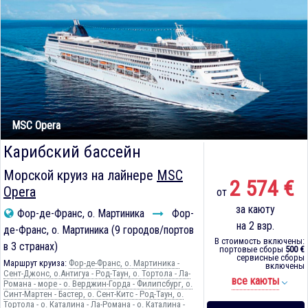
MSC Opera
Карибский бассейн
Морской круиз на лайнере
MSC
2 574 €
Opera
от
за каюту
Фор-де-Франс, о. Мартиника
Фор-
на 2 взр.
де-Франс, о. Мартиника (9 городов/портов
В стоимость включены:
в 3 странах)
портовые сборы
500 €
сервисные сборы
Маршрут круиза:
Фор-де-Франс, о. Мартиника -
включены
Сент-Джонс, о.Антигуа - Род-Таун, о. Тортола - Ла-
все каюты
Романа - море - о. Верджин-Горда - Филипсбург, о.
Синт-Мартен - Бастер, о. Сент-Китс - Род-Таун, о.
Тортола - о. Каталина - Ла-Романа - о. Каталина -