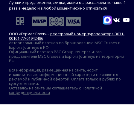
Лучшие предложения, скидки, акции мы рассылаем не чаще 1
раза в неделю и в любой момент можно отписаться
ООО «Гермес Вояж» –
реестровый номер туроператора В031-
00161-77/01942486
Авторизованный партнер по бронированию MSC Cruises и
Explora Journeys в РФ
Официальный партнер PAC Group, генерального
представителя MSC Cruises и Explora Journeys на территории
РФ
Вся информация, размещённая на сайте, носит
исключительно информационный характер и не является
рекламой и публичной офертой. Оплата только в рублях по
курсу компании.
Оставаясь на сайте Вы соглашаетесь с
Политикой
конфиденциальности