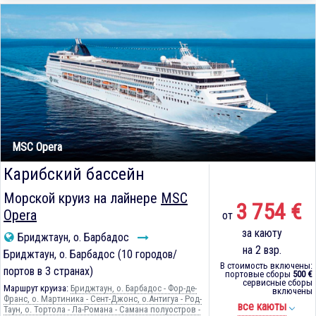
MSC Opera
Карибский бассейн
Морской круиз на лайнере
MSC
3 754 €
Opera
от
за каюту
Бриджтаун, о. Барбадос
на 2 взр.
Бриджтаун, о. Барбадос (10 городов/
В стоимость включены:
портов в 3 странах)
портовые сборы
500 €
сервисные сборы
Маршрут круиза:
Бриджтаун, о. Барбадос - Фор-де-
включены
Франс, о. Мартиника - Сент-Джонс, о.Антигуа - Род-
все каюты
Таун, о. Тортола - Ла-Романа - Самана полуостров -