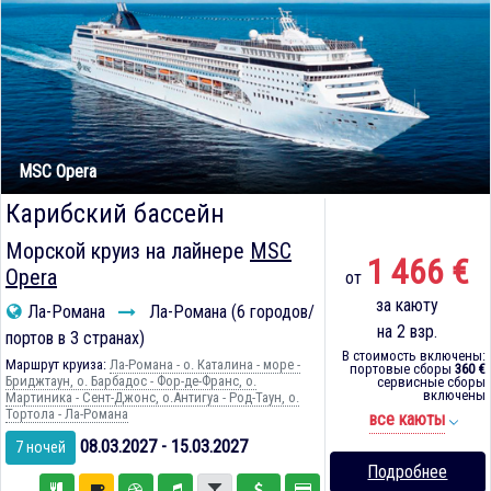
MSC Opera
Карибский бассейн
Морской круиз на лайнере
MSC
1 466 €
Opera
от
за каюту
Ла-Романа
Ла-Романа (6 городов/
на 2 взр.
портов в 3 странах)
В стоимость включены:
Маршрут круиза:
Ла-Романа - о. Каталина - море -
портовые сборы
360 €
Бриджтаун, о. Барбадос - Фор-де-Франс, о.
сервисные сборы
включены
Мартиника - Сент-Джонс, о.Антигуа - Род-Таун, о.
Тортола - Ла-Романа
все каюты
08.03.2027 - 15.03.2027
7 ночей
Подробнее