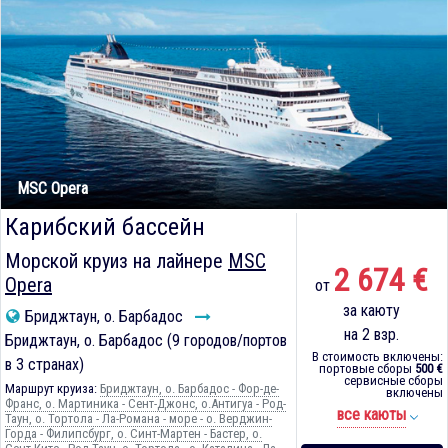
MSC Opera
Карибский бассейн
Морской круиз на лайнере
MSC
2 674 €
Opera
от
за каюту
Бриджтаун, о. Барбадос
на 2 взр.
Бриджтаун, о. Барбадос (9 городов/портов
В стоимость включены:
в 3 странах)
портовые сборы
500 €
сервисные сборы
Маршрут круиза:
Бриджтаун, о. Барбадос - Фор-де-
включены
Франс, о. Мартиника - Сент-Джонс, о.Антигуа - Род-
все каюты
Таун, о. Тортола - Ла-Романа - море - о. Верджин-
Горда - Филипсбург, о. Синт-Мартен - Бастер, о.