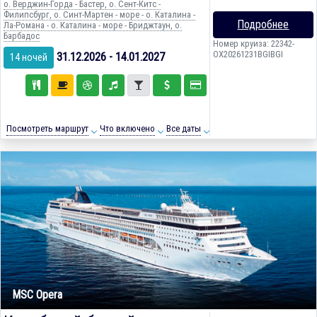
о. Верджин-Горда - Бастер, о. Сент-Китс -
Филипсбург, о. Синт-Мартен - море - о. Каталина -
Подробнее
Ла-Романа - о. Каталина - море - Бриджтаун, о.
Барбадос
Номер круиза: 22342-
OX20261231BGIBGI
31.12.2026 - 14.01.2027
14 ночей
Посмотреть маршрут
Что включено
Все даты
MSC Opera