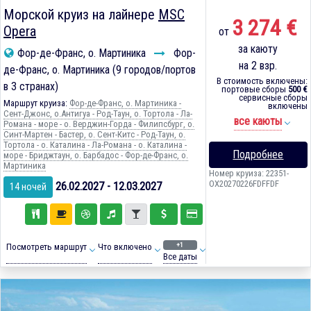
Морской круиз на лайнере
MSC
3 274 €
Opera
от
за каюту
Фор-де-Франс, о. Мартиника
Фор-
на 2 взр.
де-Франс, о. Мартиника (9 городов/портов
В стоимость включены:
в 3 странах)
портовые сборы
500 €
сервисные сборы
Маршрут круиза:
Фор-де-Франс, о. Мартиника -
включены
Сент-Джонс, о.Антигуа - Род-Таун, о. Тортола - Ла-
все каюты
Романа - море - о. Верджин-Горда - Филипсбург, о.
Синт-Мартен - Бастер, о. Сент-Китс - Род-Таун, о.
Тортола - о. Каталина - Ла-Романа - о. Каталина -
Подробнее
море - Бриджтаун, о. Барбадос - Фор-де-Франс, о.
Мартиника
Номер круиза: 22351-
OX20270226FDFFDF
26.02.2027 - 12.03.2027
14 ночей
+1
Посмотреть маршрут
Что включено
Все даты