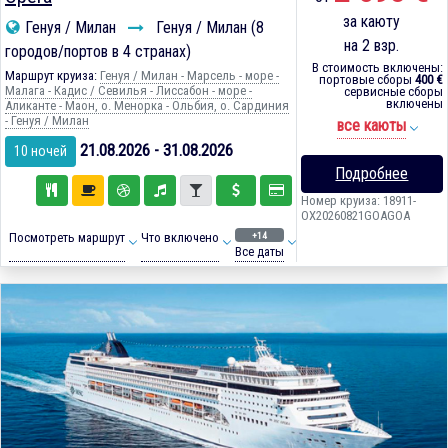
за каюту
Генуя / Милан
Генуя / Милан (8
на 2 взр.
городов/портов в 4 странах)
В стоимость включены:
Маршрут круиза:
Генуя / Милан - Марсель - море -
портовые сборы
400 €
Малага - Кадиc / Севилья - Лиссабон - море -
сервисные сборы
включены
Аликанте - Маон, о. Менорка - Ольбия, о. Сардиния
- Генуя / Милан
все каюты
21.08.2026 - 31.08.2026
10 ночей
Подробнее
Номер круиза: 18911-
OX20260821GOAGOA
+14
Посмотреть маршрут
Что включено
Все даты