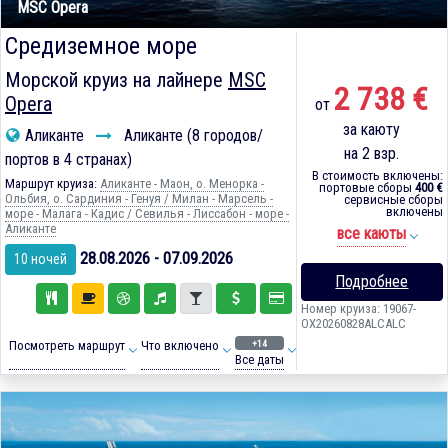
MSC Opera
Средиземное море
Морской круиз на лайнере
MSC
2 738 €
Opera
от
за каюту
Аликанте
Аликанте (8 городов/
на 2 взр.
портов в 4 странах)
В стоимость включены:
Маршрут круиза:
Аликанте - Маон, о. Менорка -
портовые сборы
400 €
Ольбия, о. Сардиния - Генуя / Милан - Марсель -
сервисные сборы
включены
море - Малага - Кадиc / Севилья - Лиссабон - море -
Аликанте
все каюты
28.08.2026 - 07.09.2026
10 ночей
Подробнее
Номер круиза: 19067-
OX20260828ALCALC
+14
Посмотреть маршрут
Что включено
Все даты