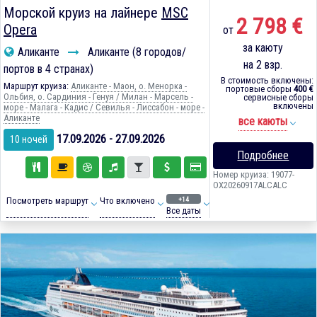
Морской круиз на лайнере
MSC
2 798 €
Opera
от
за каюту
Аликанте
Аликанте (8 городов/
на 2 взр.
портов в 4 странах)
В стоимость включены:
Маршрут круиза:
Аликанте - Маон, о. Менорка -
портовые сборы
400 €
Ольбия, о. Сардиния - Генуя / Милан - Марсель -
сервисные сборы
включены
море - Малага - Кадиc / Севилья - Лиссабон - море -
Аликанте
все каюты
17.09.2026 - 27.09.2026
10 ночей
Подробнее
Номер круиза: 19077-
OX20260917ALCALC
+14
Посмотреть маршрут
Что включено
Все даты