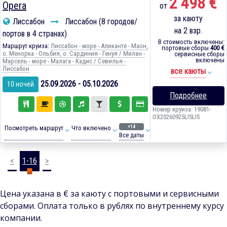
2 498 €
Opera
от
за каюту
Лиссабон
Лиссабон (8 городов/
на 2 взр.
портов в 4 странах)
В стоимость включены:
Маршрут круиза:
Лиссабон - море - Аликанте - Маон,
портовые сборы
400 €
о. Менорка - Ольбия, о. Сардиния - Генуя / Милан -
сервисные сборы
включены
Марсель - море - Малага - Кадиc / Севилья -
Лиссабон
все каюты
25.09.2026 - 05.10.2026
10 ночей
Подробнее
Номер круиза: 19081-
OX20260925LISLIS
+14
Посмотреть маршрут
Что включено
Все даты
<
1-16
>
Цена указана в € за каюту с портовыми и сервисными
сборами. Оплата только в рублях по внутреннему курсу
компании.