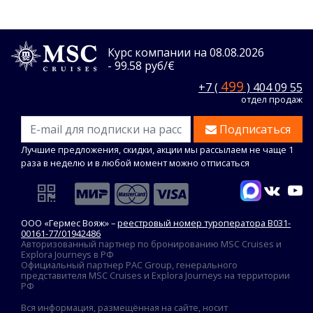
Курс компании на 08.08.2026
- 99.58 руб/€
499
+7 (
) 404 09 55
отдел продаж
Подписаться
Лучшие предложения, скидки, акции мы рассылаем не чаще 1
раза в неделю и в любой момент можно отписаться
ООО «Гермес Вояж» –
реестровый номер туроператора В031-
00161-77/01942486
Авторизованный партнер по бронированию MSC Cruises и
Explora Journeys в РФ
Официальный партнер PAC Group, генерального
представителя MSC Cruises и Explora Journeys на территории
РФ
Вся информация, размещённая на сайте, носит