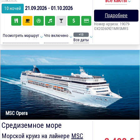
все каюты
21.09.2026 - 01.10.2026
10 ночей
Подробнее
Номер круиза: 19079-
OX20260921MRSMRS
+13
Посмотреть маршрут
Что включено
Все даты
MSC Opera
Средиземное море
Морской круиз на лайнере
MSC