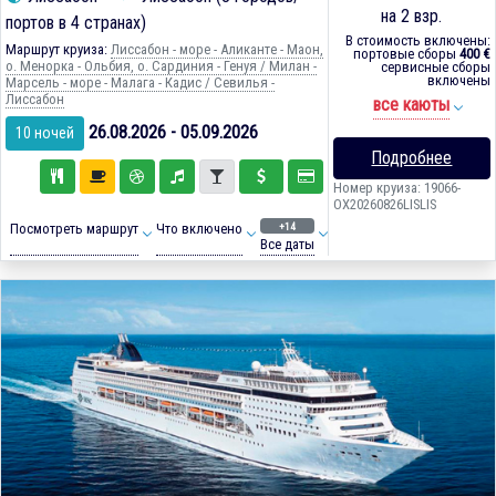
на 2 взр.
портов в 4 странах)
В стоимость включены:
Маршрут круиза:
Лиссабон - море - Аликанте - Маон,
портовые сборы
400 €
о. Менорка - Ольбия, о. Сардиния - Генуя / Милан -
сервисные сборы
включены
Марсель - море - Малага - Кадиc / Севилья -
Лиссабон
все каюты
26.08.2026 - 05.09.2026
10 ночей
Подробнее
Номер круиза: 19066-
OX20260826LISLIS
+14
Посмотреть маршрут
Что включено
Все даты