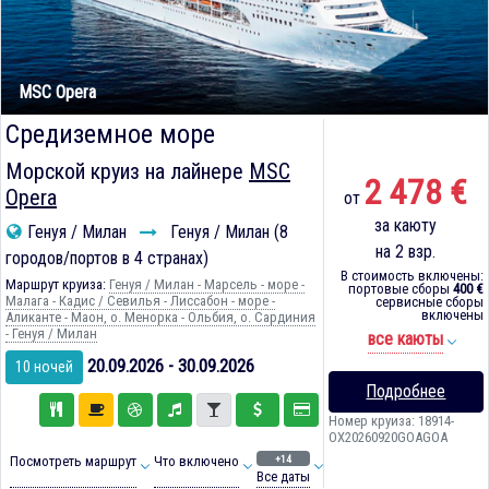
MSC Opera
Средиземное море
Морской круиз на лайнере
MSC
2 478 €
Opera
от
за каюту
Генуя / Милан
Генуя / Милан (8
на 2 взр.
городов/портов в 4 странах)
В стоимость включены:
Маршрут круиза:
Генуя / Милан - Марсель - море -
портовые сборы
400 €
Малага - Кадиc / Севилья - Лиссабон - море -
сервисные сборы
включены
Аликанте - Маон, о. Менорка - Ольбия, о. Сардиния
- Генуя / Милан
все каюты
20.09.2026 - 30.09.2026
10 ночей
Подробнее
Номер круиза: 18914-
OX20260920GOAGOA
+14
Посмотреть маршрут
Что включено
Все даты