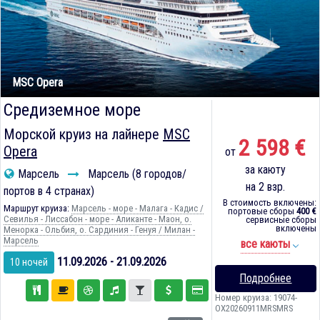
MSC Opera
Средиземное море
Морской круиз на лайнере
MSC
2 598 €
Opera
от
за каюту
Марсель
Марсель (8 городов/
на 2 взр.
портов в 4 странах)
В стоимость включены:
Маршрут круиза:
Марсель - море - Малага - Кадиc /
портовые сборы
400 €
Севилья - Лиссабон - море - Аликанте - Маон, о.
сервисные сборы
включены
Менорка - Ольбия, о. Сардиния - Генуя / Милан -
Марсель
все каюты
11.09.2026 - 21.09.2026
10 ночей
Подробнее
Номер круиза: 19074-
OX20260911MRSMRS