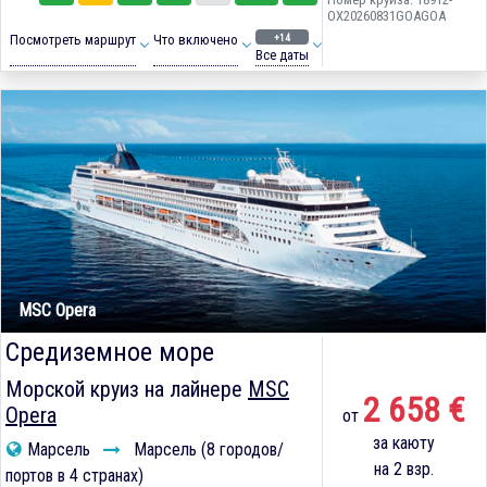
OX20260831GOAGOA
+14
Посмотреть маршрут
Что включено
Все даты
MSC Opera
Средиземное море
Морской круиз на лайнере
MSC
2 658 €
Opera
от
за каюту
Марсель
Марсель (8 городов/
на 2 взр.
портов в 4 странах)