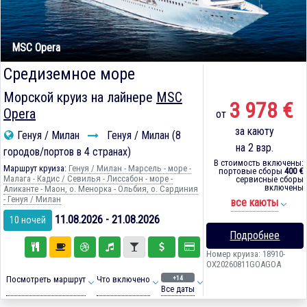
MSC Opera
Средиземное море
Морской круиз на лайнере
MSC
3 978 €
Opera
от
за каюту
Генуя / Милан
Генуя / Милан (8
на 2 взр.
городов/портов в 4 странах)
В стоимость включены:
Маршрут круиза:
Генуя / Милан - Марсель - море -
портовые сборы
400 €
Малага - Кадиc / Севилья - Лиссабон - море -
сервисные сборы
включены
Аликанте - Маон, о. Менорка - Ольбия, о. Сардиния
- Генуя / Милан
все каюты
11.08.2026 - 21.08.2026
10 ночей
Подробнее
Номер круиза: 18910-
OX20260811GOAGOA
+14
Посмотреть маршрут
Что включено
Все даты