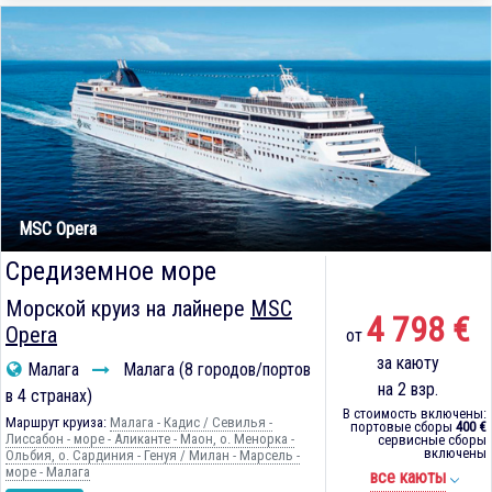
MSC Opera
Средиземное море
Морской круиз на лайнере
MSC
4 798 €
Opera
от
за каюту
Малага
Малага (8 городов/портов
на 2 взр.
в 4 странах)
В стоимость включены:
Маршрут круиза:
Малага - Кадиc / Севилья -
портовые сборы
400 €
Лиссабон - море - Аликанте - Маон, о. Менорка -
сервисные сборы
включены
Ольбия, о. Сардиния - Генуя / Милан - Марсель -
море - Малага
все каюты