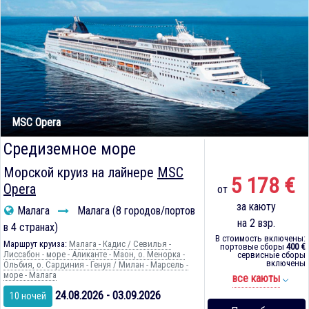
MSC Opera
Средиземное море
Морской круиз на лайнере
MSC
5 178 €
Opera
от
за каюту
Малага
Малага (8 городов/портов
на 2 взр.
в 4 странах)
В стоимость включены:
Маршрут круиза:
Малага - Кадиc / Севилья -
портовые сборы
400 €
Лиссабон - море - Аликанте - Маон, о. Менорка -
сервисные сборы
включены
Ольбия, о. Сардиния - Генуя / Милан - Марсель -
море - Малага
все каюты
24.08.2026 - 03.09.2026
10 ночей