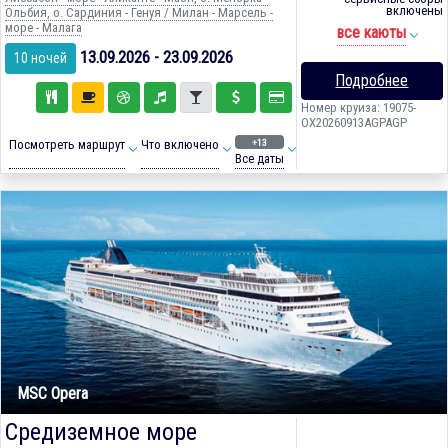
включены
Ольбия, о. Сардиния - Генуя / Милан - Марсель -
море - Малага
все каюты
13.09.2026 - 23.09.2026
10 ночей
Подробнее
Номер круиза: 19075-
OX20260913AGPAGP
+13
Посмотреть маршрут
Что включено
Все даты
MSC Opera
Средиземное море