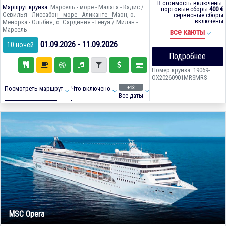
В стоимость включены:
Маршрут круиза:
Марсель - море - Малага - Кадиc /
портовые сборы
400 €
Севилья - Лиссабон - море - Аликанте - Маон, о.
сервисные сборы
включены
Менорка - Ольбия, о. Сардиния - Генуя / Милан -
Марсель
все каюты
01.09.2026 - 11.09.2026
10 ночей
Подробнее
Номер круиза: 19069-
OX20260901MRSMRS
+13
Посмотреть маршрут
Что включено
Все даты
MSC Opera