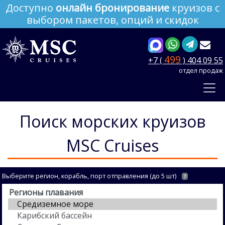
Доступно
онлайн бронирование
круизов с
выбором пакетов, опций и скидок
499
+7 (
) 404 09 55
отдел продаж
Поиск морских круизов
MSC Cruises
Выберите регион, корабль, порт отправления (до 5 шт)
?