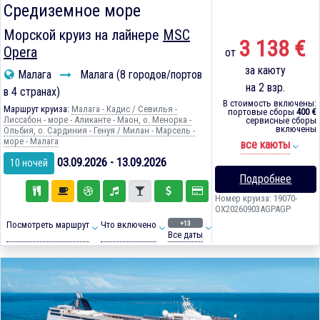
Средиземное море
Морской круиз на лайнере
MSC
3 138 €
Opera
от
за каюту
Малага
Малага (8 городов/портов
на 2 взр.
в 4 странах)
В стоимость включены:
Маршрут круиза:
Малага - Кадиc / Севилья -
портовые сборы
400 €
Лиссабон - море - Аликанте - Маон, о. Менорка -
сервисные сборы
включены
Ольбия, о. Сардиния - Генуя / Милан - Марсель -
море - Малага
все каюты
03.09.2026 - 13.09.2026
10 ночей
Подробнее
Номер круиза: 19070-
OX20260903AGPAGP
+13
Посмотреть маршрут
Что включено
Все даты