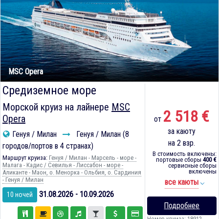
MSC Opera
Средиземное море
Морской круиз на лайнере
MSC
2 518 €
Opera
от
за каюту
Генуя / Милан
Генуя / Милан (8
на 2 взр.
городов/портов в 4 странах)
В стоимость включены:
Маршрут круиза:
Генуя / Милан - Марсель - море -
портовые сборы
400 €
Малага - Кадиc / Севилья - Лиссабон - море -
сервисные сборы
включены
Аликанте - Маон, о. Менорка - Ольбия, о. Сардиния
- Генуя / Милан
все каюты
31.08.2026 - 10.09.2026
10 ночей
Подробнее
Номер круиза: 18912-