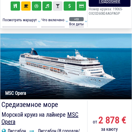
Подробнее
Номер круиза: 19065-
OX20260824AGPAGP
+13
Посмотреть маршрут
Что включено
Все даты
MSC Opera
Средиземное море
Морской круиз на лайнере
MSC
2 878 €
Opera
от
за каюту
Лиссабон
Лиссабон (8 городов/