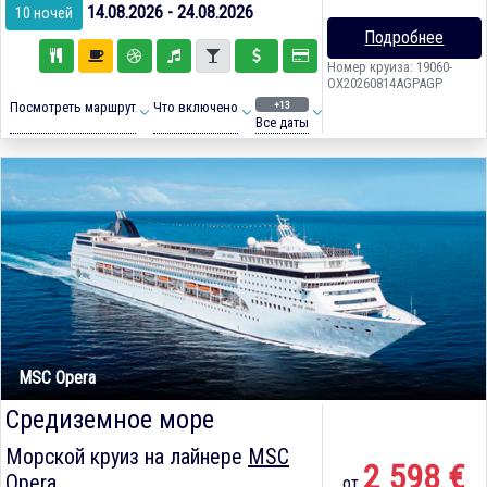
14.08.2026 - 24.08.2026
10 ночей
Подробнее
Номер круиза: 19060-
OX20260814AGPAGP
+13
Посмотреть маршрут
Что включено
Все даты
MSC Opera
Средиземное море
Морской круиз на лайнере
MSC
2 598 €
Opera
от