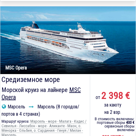
MSC Opera
Средиземное море
Морской круиз на лайнере
MSC
2 398 €
Opera
от
за каюту
Марсель
Марсель (8 городов/
на 2 взр.
портов в 4 странах)
В стоимость включены:
Маршрут круиза:
Марсель - море - Малага - Кадиc /
портовые сборы
400 €
Севилья - Лиссабон - море - Аликанте - Маон, о.
сервисные сборы
включены
Менорка - Ольбия, о. Сардиния - Генуя / Милан -
Марсель