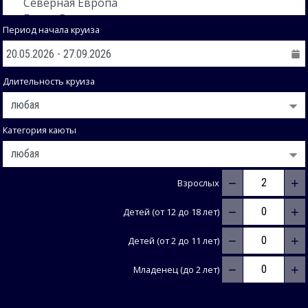
Период начала круиза
Длительность круиза
Категория каюты
−
+
Взрослых
−
+
Детей (от 12 до 18 лет)
−
+
Детей (от 2 до 11 лет)
−
+
Младенец (до 2 лет)