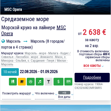
MSC Opera
Средиземное море
Морской круиз на лайнере
MSC
2 638 €
Opera
от
за каюту
Марсель
Марсель (8 городов/
на 2 взр.
портов в 4 странах)
В стоимость включены:
Маршрут круиза:
Марсель - море - Малага - Кадиc /
портовые сборы
400 €
Севилья - Лиссабон - море - Аликанте - Маон, о.
сервисные сборы
включены
Менорка - Ольбия, о. Сардиния - Генуя / Милан -
Марсель
все каюты
22.08.2026 - 01.09.2026
10 ночей
Подробнее
Номер круиза: 19064-
OX20260822MRSMRS
+13
Посмотреть маршрут
Что включено
Все даты