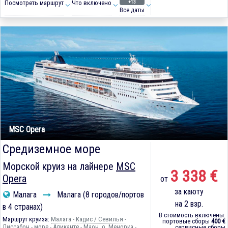
+13
Посмотреть маршрут
Что включено
Все даты
MSC Opera
Средиземное море
Морской круиз на лайнере
MSC
3 338 €
Opera
от
за каюту
Малага
Малага (8 городов/портов
на 2 взр.
в 4 странах)
В стоимость включены:
Маршрут круиза:
Малага - Кадиc / Севилья -
портовые сборы
400 €
Лиссабон - море - Аликанте - Маон, о. Менорка -
сервисные сборы