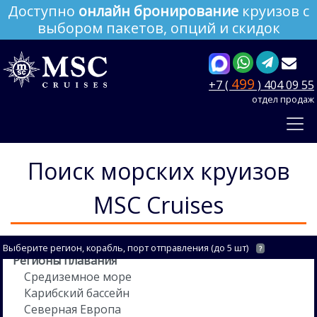
Доступно
онлайн бронирование
круизов с
выбором пакетов, опций и скидок
499
+7 (
) 404 09 55
отдел продаж
Поиск морских круизов
MSC Cruises
Выберите регион, корабль, порт отправления (до 5 шт)
?