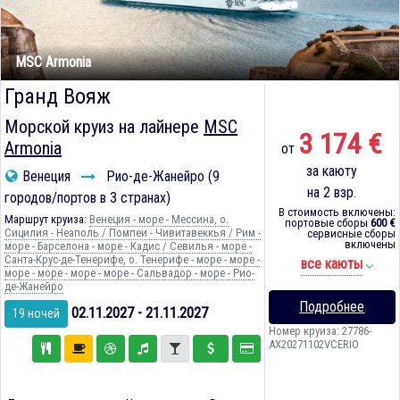
MSC Armonia
Гранд Вояж
Морской круиз на лайнере
MSC
3 174 €
Armonia
от
за каюту
Венеция
Рио-де-Жанейро (9
на 2 взр.
городов/портов в 3 странах)
В стоимость включены:
Маршрут круиза:
Венеция - море - Мессина, о.
портовые сборы
600 €
Сицилия - Неаполь / Помпеи - Чивитавеккья / Рим -
сервисные сборы
включены
море - Барселона - море - Кадиc / Севилья - море -
Санта-Крус-де-Тенерифе, о. Тенерифе - море - море -
все каюты
море - море - море - море - Сальвадор - море - Рио-
де-Жанейро
Подробнее
02.11.2027 - 21.11.2027
19 ночей
Номер круиза: 27786-
AX20271102VCERIO