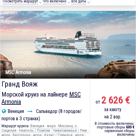
Посмотреть маршрут
Что включено
Все даты
MSC Armonia
Гранд Вояж
Морской круиз на лайнере
MSC
2 626 €
Armonia
от
за каюту
Венеция
Сальвадор (8 городов/
на 2 взр.
портов в 3 странах)
В стоимость включены:
Маршрут круиза:
Венеция - море - Мессина, о.
портовые сборы
600 €
Сицилия - Неаполь / Помпеи - Чивитавеккья / Рим -
сервисные сборы
включены
море - Барселона - море - Кадиc / Севилья - море -