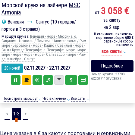
Морской круиз на лайнере
MSC
3 058 €
Armonia
от
за каюту
Венеция
Сантус (10 городов/
на 2 взр.
портов в 3 странах)
В стоимость включены:
Маршрут круиза:
Венеция - море - Мессина, о.
портовые сборы
600 €
Сицилия - Неаполь / Помпеи - Чивитавеккья / Рим -
сервисные сборы
включены
море - Барселона - море - Кадиc / Севилья - море -
Санта-Крус-де-Тенерифе, о. Тенерифе - море - море -
все каюты
море - море - море - море - Сальвадор - море - Рио-
де-Жанейро - Сантус
Подробнее
02.11.2027 - 22.11.2027
20 ночей
Номер круиза: 27788-
AX20271102VCESSZ
Посмотреть маршрут
Что включено
Все даты
<
1-3
>
Цена указана в € за каюту с портовыми и сервисными