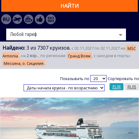
НАЙТИ
Найдено:
3 из 7307 круизов.
с 02.11.2027 по 02.11.2027 на
MSC
Armonia
, на
2 взр.
, по регионам:
Гранд Вояж
, с заходом в порты:
Мессина, о. Сицилия
,
Показывать по
Сортировать по
EUR
RUB