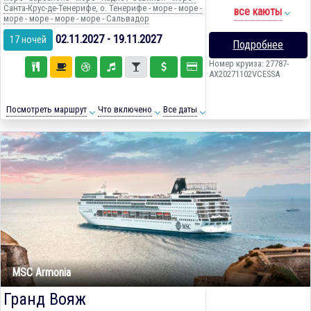
Санта-Крус-де-Тенерифе, о. Тенерифе - море - море -
все каюты
море - море - море - море - Сальвадор
02.11.2027 - 19.11.2027
17 ночей
Подробнее
Номер круиза: 27787-
AX20271102VCESSA
Посмотреть маршрут
Что включено
Все даты
MSC Armonia
Гранд Вояж