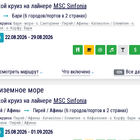
ой круиз на лайнере
MSC Sinfonia
и
Бари (6 городов/портов в 2 странах)
круиза:
Бари - море - о. Санторини - Пирей / Афины - Катаколон / Олимпия - о.
 - о. Корфу - Бари
22.08.2026 - 29.08.2026
й
смотреть маршрут
Что включено
Все да
+26
иземное море
ой круиз на лайнере
MSC Sinfonia
й / Афины
Пирей / Афины (6 городов/портов в 2 странах)
круиза:
Пирей / Афины - Катаколон / Олимпия - о. Кефалония - о. Корфу - Бари - 
рини - Пирей / Афины
25.08.2026 - 01.09.2026
й