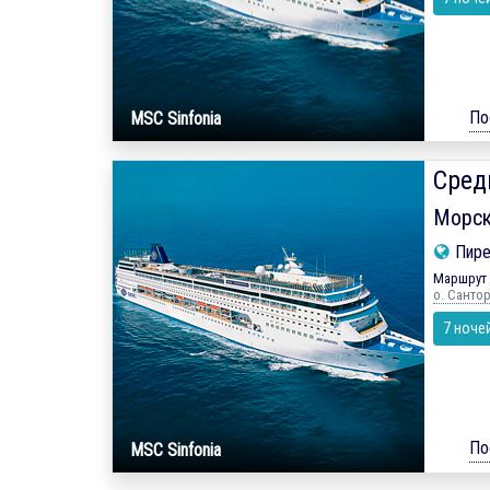
По
MSC Sinfonia
Сред
Морск
Пире
Маршрут 
о. Санто
7 ноче
По
MSC Sinfonia