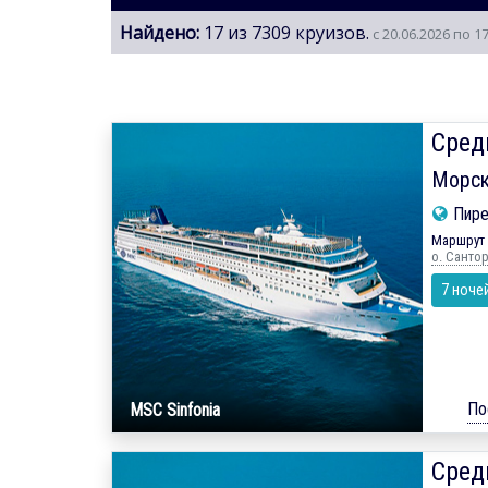
Найдено:
17 из 7309 круизов.
с 20.06.2026 по 1
Сред
Морск
Пире
Маршрут 
о. Санто
7 ноче
По
MSC Sinfonia
Сред