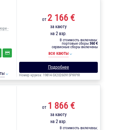
2 166 €
от
за каюту
море -
на 2 взр.
В стоимость включены:
портовые сборы
360 €
сервисные сборы включены
все каюты
Подробнее
ты
Номер круиза: 19814-SX20260915PIRPIR
1 866 €
от
за каюту
на 2 взр.
В стоимость включены: