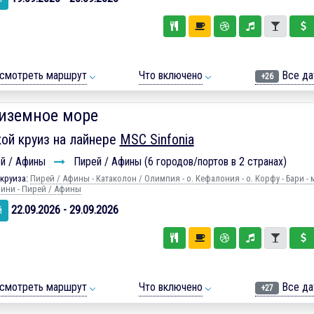
смотреть маршрут
Что включено
Все да
+26
иземное море
ой круиз на лайнере
MSC Sinfonia
й / Афины
Пирей / Афины (6 городов/портов в 2 странах)
круиза:
Пирей / Афины - Катаколон / Олимпия - о. Кефалония - о. Корфу - Бари - 
рини - Пирей / Афины
22.09.2026 - 29.09.2026
й
смотреть маршрут
Что включено
Все да
+27