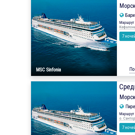
Морск
Бар
Маршрут 
Кефалония
7 ноче
По
MSC Sinfonia
Сред
Морск
Пире
Маршрут 
о. Санто
7 ноче