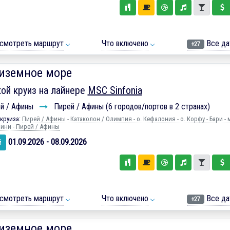
смотреть маршрут
Что включено
Все да
+27
иземное море
ой круиз на лайнере
MSC Sinfonia
й / Афины
Пирей / Афины (6 городов/портов в 2 странах)
круиза:
Пирей / Афины - Катаколон / Олимпия - о. Кефалония - о. Корфу - Бари - 
рини - Пирей / Афины
01.09.2026 - 08.09.2026
й
смотреть маршрут
Что включено
Все да
+27
иземное море