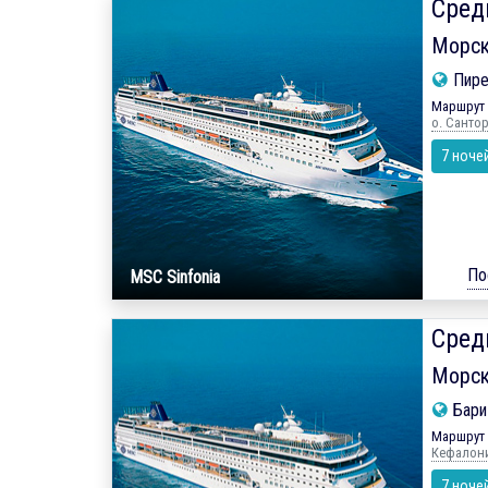
Сред
Морск
Пире
Маршрут 
о. Санто
7 ноче
По
MSC Sinfonia
Сред
Морск
Бар
Маршрут 
Кефалония
7 ноче