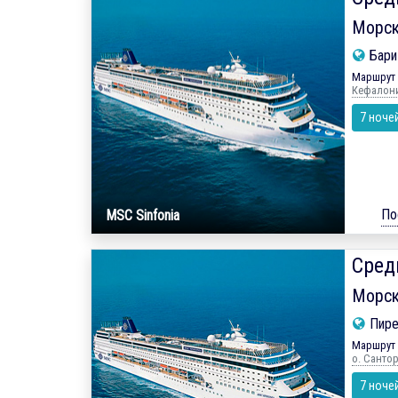
Морск
Бар
Маршрут 
Кефалония
7 ноче
По
MSC Sinfonia
Сред
Морск
Пире
Маршрут 
о. Санто
7 ноче