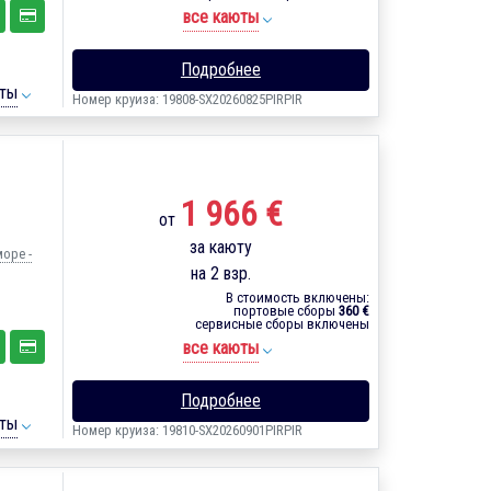
все каюты
Подробнее
ты
Номер круиза: 19808-SX20260825PIRPIR
1 966 €
от
за каюту
море -
на 2 взр.
В стоимость включены:
портовые сборы
360 €
сервисные сборы включены
все каюты
Подробнее
ты
Номер круиза: 19810-SX20260901PIRPIR