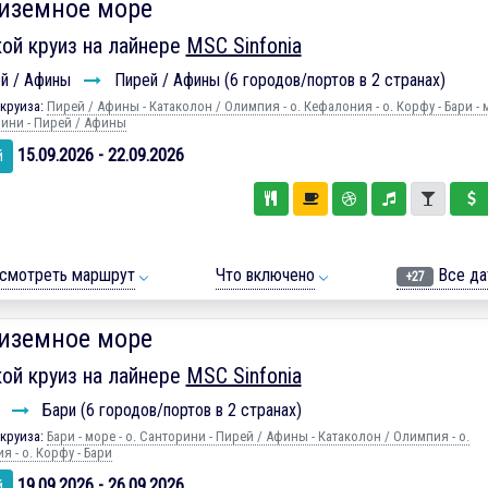
иземное море
ой круиз на лайнере
MSC Sinfonia
й / Афины
Пирей / Афины (6 городов/портов в 2 странах)
круиза:
Пирей / Афины - Катаколон / Олимпия - о. Кефалония - о. Корфу - Бари - 
рини - Пирей / Афины
15.09.2026 - 22.09.2026
й
смотреть маршрут
Что включено
Все да
+27
иземное море
ой круиз на лайнере
MSC Sinfonia
и
Бари (6 городов/портов в 2 странах)
круиза:
Бари - море - о. Санторини - Пирей / Афины - Катаколон / Олимпия - о.
 - о. Корфу - Бари
19.09.2026 - 26.09.2026
й