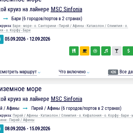
ой круиз на лайнере
MSC Sinfonia
и
Бари (6 городов/портов в 2 странах)
круиза:
Бари - море - о. Санторини - Пирей / Афины - Катаколон / Олимпия - о.
 - о. Корфу - Бари
05.09.2026 - 12.09.2026
й
смотреть маршрут
Что включено
Все да
+26
иземное море
ой круиз на лайнере
MSC Sinfonia
й / Афины
Пирей / Афины (6 городов/портов в 2 странах)
круиза:
Пирей / Афины - Катаколон / Олимпия - о. Кефалония - о. Корфу - Бари - 
рини - Пирей / Афины
08.09.2026 - 15.09.2026
й