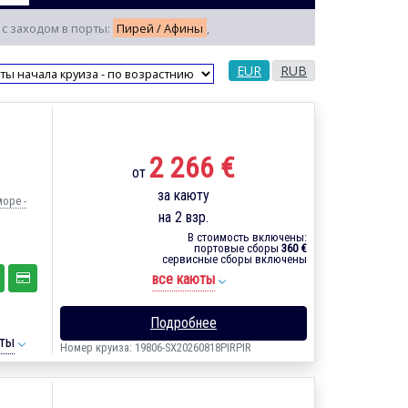
, с заходом в порты:
Пирей / Афины
,
EUR
RUB
2 266 €
от
за каюту
море -
на 2 взр.
В стоимость включены:
портовые сборы
360 €
сервисные сборы включены
все каюты
Подробнее
ты
Номер круиза: 19806-SX20260818PIRPIR