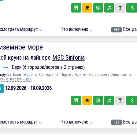
смотреть маршрут
Что включено
Все да
+27
иземное море
ой круиз на лайнере
MSC Sinfonia
и
Бари (6 городов/портов в 2 странах)
круиза:
Бари - море - о. Санторини - Пирей / Афины - Катаколон / Олимпия - о.
 - о. Корфу - Бари
12.09.2026 - 19.09.2026
й
смотреть маршрут
Что включено
Все да
+26