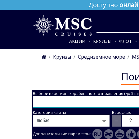
Доступно
онлай
АКЦИИ
КРУИЗЫ
ФЛОТ
Круизы
Средиземное море
MS
Пои
Выберите регион, корабль, порт отправления (до 5 шт
Категория каюты
Взрослых
−
Дополнительные параметры: