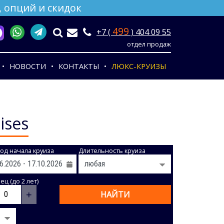
 опций и скидок
499
+7 (
) 404 09 55
отдел продаж
НОВОСТИ
КОНТАКТЫ
ЛЮКС-КРУИЗЫ
ises
од начала круиза
Длительность круиза
ц (до 2 лет)
+
НАЙТИ