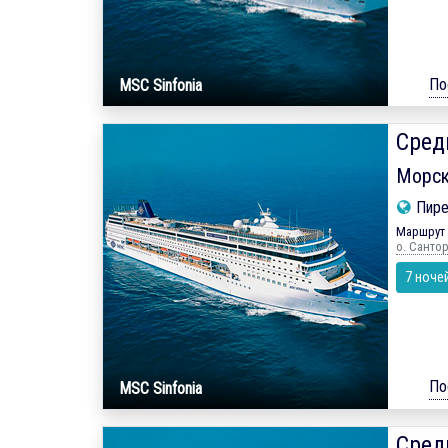
По
MSC Sinfonia
Сред
Морск
Пире
Маршрут 
о. Санто
7 ноче
По
MSC Sinfonia
Сред