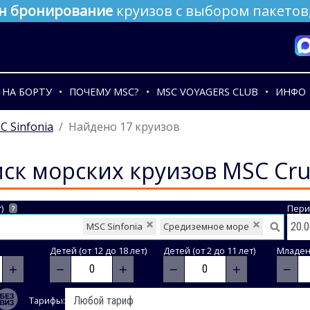
н бронирование
круизов с выбором пакетов,
НА БОРТУ
ПОЧЕМУ MSC?
MSC VOYAGERS CLUB
ИНФО
C Sinfonia
Найдено 17 круизов
ск морских круизов MSC Cru
)
Пери
?
MSC Sinfonia
Средиземное море
Детей (от 12 до 18 лет)
Детей (от 2 до 11 лет)
Младене
+
−
+
−
+
−
Тарифы: