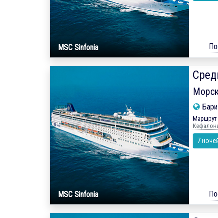
По
MSC Sinfonia
Сред
Морск
Бар
Маршрут 
Кефалония
7 ноче
По
MSC Sinfonia