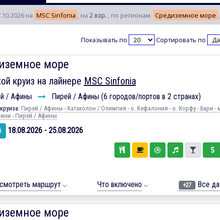
7.10.2026 на
MSC Sinfonia
, на
2 взр.
, по регионам:
Средиземное море
Показывать по
Сортировать по
иземное море
ой круиз на лайнере
MSC Sinfonia
й / Афины
Пирей / Афины (6 городов/портов в 2 странах)
круиза:
Пирей / Афины - Катаколон / Олимпия - о. Кефалония - о. Корфу - Бари - 
рини - Пирей / Афины
18.08.2026 - 25.08.2026
й
смотреть маршрут
Что включено
Все да
+27
иземное море