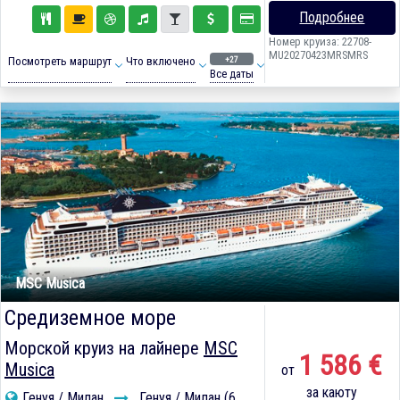
Подробнее
Номер круиза: 22708-
MU20270423MRSMRS
+27
Посмотреть маршрут
Что включено
Все даты
MSC Musica
Средиземное море
Морской круиз на лайнере
MSC
1 586 €
Musica
от
за каюту
Генуя / Милан
Генуя / Милан (6