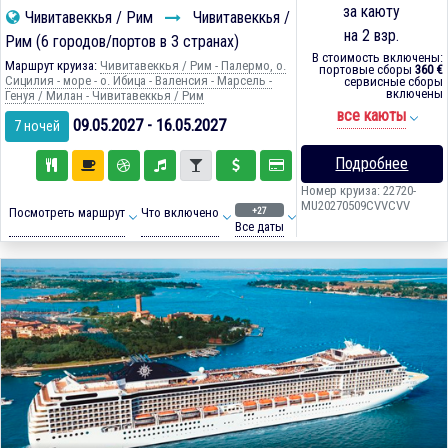
за каюту
Чивитавеккья / Рим
Чивитавеккья /
на 2 взр.
Рим (6 городов/портов в 3 странах)
В стоимость включены:
Маршрут круиза:
Чивитавеккья / Рим - Палермо, о.
портовые сборы
360 €
Сицилия - море - о. Ибица - Валенсия - Марсель -
сервисные сборы
включены
Генуя / Милан - Чивитавеккья / Рим
все каюты
09.05.2027 - 16.05.2027
7 ночей
Подробнее
Номер круиза: 22720-
MU20270509CVVCVV
+27
Посмотреть маршрут
Что включено
Все даты