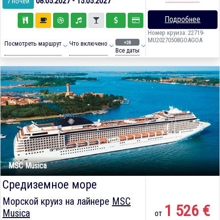
08.05.2027 - 15.05.2027
7 ночей
Подробнее
Номер круиза: 22719-
MU20270508GOAGOA
+28
Посмотреть маршрут
Что включено
Все даты
MSC Musica
Средиземное море
Морской круиз на лайнере
MSC
1 526 €
Musica
от