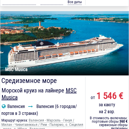
Все даты
MSC Musica
Средиземное море
Морской круиз на лайнере
MSC
1 546 €
Musica
от
за каюту
Валенсия
Валенсия (6 городов/
на 2 взр.
портов в 3 странах)
В стоимость включены:
Маршрут круиза:
Валенсия - Марсель - Генуя /
портовые сборы
360 €
Милан - Чивитавеккья / Рим - Палермо, о. Сицилия
сервисные сборы
включены
- море - о. Ибица - Валенсия