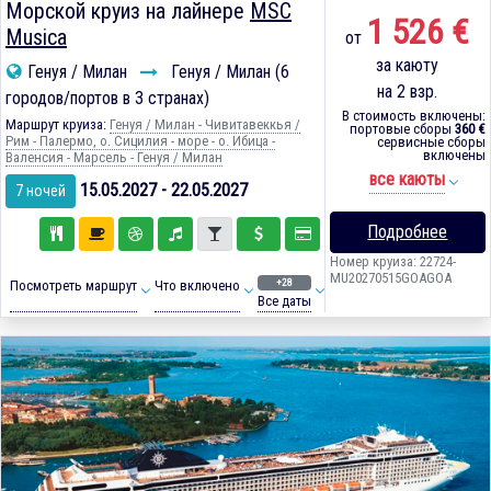
Морской круиз на лайнере
MSC
1 526 €
Musica
от
за каюту
Генуя / Милан
Генуя / Милан (6
на 2 взр.
городов/портов в 3 странах)
В стоимость включены:
Маршрут круиза:
Генуя / Милан - Чивитавеккья /
портовые сборы
360 €
Рим - Палермо, о. Сицилия - море - о. Ибица -
сервисные сборы
включены
Валенсия - Марсель - Генуя / Милан
все каюты
15.05.2027 - 22.05.2027
7 ночей
Подробнее
Номер круиза: 22724-
MU20270515GOAGOA
+28
Посмотреть маршрут
Что включено
Все даты