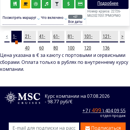
Подробнее
Номер круиза: 22726-
MU20270517PMOPMO
+27
Посмотреть маршрут
Что включено
Все даты
<
1-
21-
41-
61-
81-
101-
121-
>
20
40
60
80
100
120
136
Цена указана в € за каюту с портовыми и сервисными
сборами. Оплата только в рублях по внутреннему курсу
компании.
Курс компании на 07.08.2026
- 98.77 руб/€
499
+7 (
) 404 09 55
отдел продаж
Подписаться