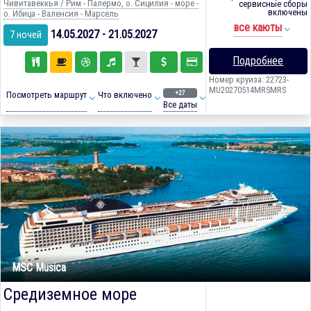
Чивитавеккья / Рим - Палермо, о. Сицилия - море -
сервисные сборы
включены
о. Ибица - Валенсия - Марсель
все каюты
14.05.2027 - 21.05.2027
7 ночей
Подробнее
Номер круиза: 22723-
MU20270514MRSMRS
+27
Посмотреть маршрут
Что включено
Все даты
MSC Musica
Средиземное море