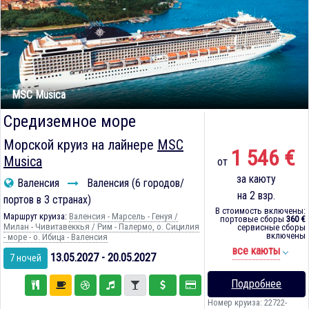
MSC Musica
Средиземное море
Морской круиз на лайнере
MSC
1 546 €
Musica
от
за каюту
Валенсия
Валенсия (6 городов/
на 2 взр.
портов в 3 странах)
В стоимость включены:
Маршрут круиза:
Валенсия - Марсель - Генуя /
портовые сборы
360 €
Милан - Чивитавеккья / Рим - Палермо, о. Сицилия
сервисные сборы
включены
- море - о. Ибица - Валенсия
все каюты
13.05.2027 - 20.05.2027
7 ночей
Подробнее
Номер круиза: 22722-