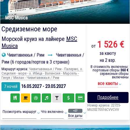
MSC Musica
Средиземное море
Морской круиз на лайнере
MSC
1 526 €
Musica
от
за каюту
Чивитавеккья / Рим
Чивитавеккья /
на 2 взр.
Рим (6 городов/портов в 3 странах)
В стоимость включены:
Маршрут круиза:
Чивитавеккья / Рим - Палермо, о.
портовые сборы
360 €
Сицилия - море - о. Ибица - Валенсия - Марсель -
сервисные сборы
включены
Генуя / Милан - Чивитавеккья / Рим
все каюты
16.05.2027 - 23.05.2027
7 ночей
Подробнее
Номер круиза: 22725-
MU20270516CVVCVV
+27
Посмотреть маршрут
Что включено
Все даты