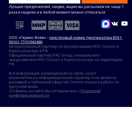
Лучшие предложения, скидки, акции мы рассылаем не чаще 1
раза в неделю и в любой момент можно отписаться
ООО «Гермес Вояж» –
реестровый номер туроператора В031-
00161-77/01942486
Авторизованный партнер по бронированию MSC Cruises и
Explora Journeys в РФ
Официальный партнер PAC Group, генерального
представителя MSC Cruises и Explora Journeys на территории
РФ
Вся информация, размещённая на сайте, носит
исключительно информационный характер и не является
рекламой и публичной офертой. Оплата только в рублях по
курсу компании.
Оставаясь на сайте Вы соглашаетесь с
Политикой
конфиденциальности