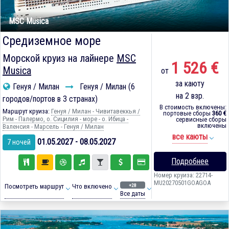
MSC Musica
Средиземное море
Морской круиз на лайнере
MSC
1 526 €
Musica
от
за каюту
Генуя / Милан
Генуя / Милан (6
на 2 взр.
городов/портов в 3 странах)
В стоимость включены:
Маршрут круиза:
Генуя / Милан - Чивитавеккья /
портовые сборы
360 €
Рим - Палермо, о. Сицилия - море - о. Ибица -
сервисные сборы
включены
Валенсия - Марсель - Генуя / Милан
все каюты
01.05.2027 - 08.05.2027
7 ночей
Подробнее
Номер круиза: 22714-
MU20270501GOAGOA
+28
Посмотреть маршрут
Что включено
Все даты