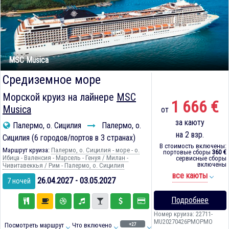
MSC Musica
Средиземное море
Морской круиз на лайнере
MSC
1 666 €
Musica
от
за каюту
Палермо, о. Сицилия
Палермо, о.
на 2 взр.
Сицилия (6 городов/портов в 3 странах)
В стоимость включены:
Маршрут круиза:
Палермо, о. Сицилия - море - о.
портовые сборы
360 €
Ибица - Валенсия - Марсель - Генуя / Милан -
сервисные сборы
включены
Чивитавеккья / Рим - Палермо, о. Сицилия
все каюты
26.04.2027 - 03.05.2027
7 ночей
Подробнее
Номер круиза: 22711-
MU20270426PMOPMO
+27
Посмотреть маршрут
Что включено