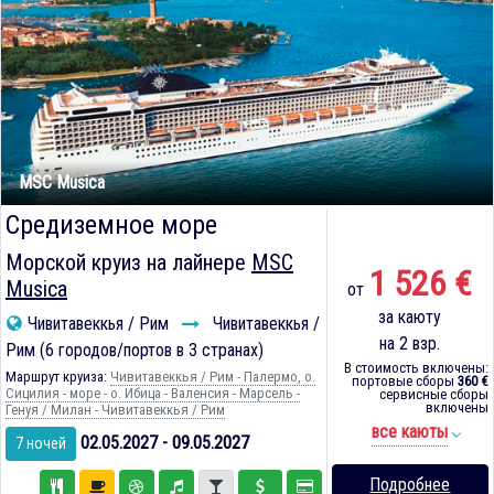
MSC Musica
Средиземное море
Морской круиз на лайнере
MSC
1 526 €
Musica
от
за каюту
Чивитавеккья / Рим
Чивитавеккья /
на 2 взр.
Рим (6 городов/портов в 3 странах)
В стоимость включены:
Маршрут круиза:
Чивитавеккья / Рим - Палермо, о.
портовые сборы
360 €
Сицилия - море - о. Ибица - Валенсия - Марсель -
сервисные сборы
включены
Генуя / Милан - Чивитавеккья / Рим
все каюты
02.05.2027 - 09.05.2027
7 ночей
Подробнее