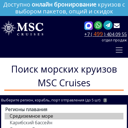
Доступно
онлайн бронирование
круизов с
выбором пакетов, опций и скидок
499
+7 (
) 404 09 55
отдел продаж
Поиск морских круизов
MSC Cruises
Выберите регион, корабль, порт отправления (до 5 шт)
?