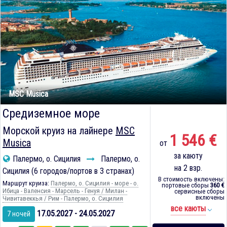
MSC Musica
Средиземное море
Морской круиз на лайнере
MSC
1 546 €
Musica
от
за каюту
Палермо, о. Сицилия
Палермо, о.
на 2 взр.
Сицилия (6 городов/портов в 3 странах)
В стоимость включены:
Маршрут круиза:
Палермо, о. Сицилия - море - о.
портовые сборы
360 €
Ибица - Валенсия - Марсель - Генуя / Милан -
сервисные сборы
включены
Чивитавеккья / Рим - Палермо, о. Сицилия
все каюты
17.05.2027 - 24.05.2027
7 ночей