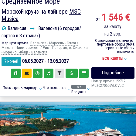
Средиземное море
Морской круиз на лайнере
MSC
1 546 €
Musica
от
за каюту
Валенсия
Валенсия (6 городов/
на 2 взр.
портов в 3 странах)
В стоимость включены:
Маршрут круиза:
Валенсия - Марсель - Генуя /
портовые сборы
360 €
Милан - Чивитавеккья / Рим - Палермо, о. Сицилия
сервисные сборы
включены
- море - о. Ибица - Валенсия
все каюты
06.05.2027 - 13.05.2027
7 ночей
Подробнее
Номер круиза: 22717-
MU20270506VLCVLC
+27
Посмотреть маршрут
Что включено
Все даты