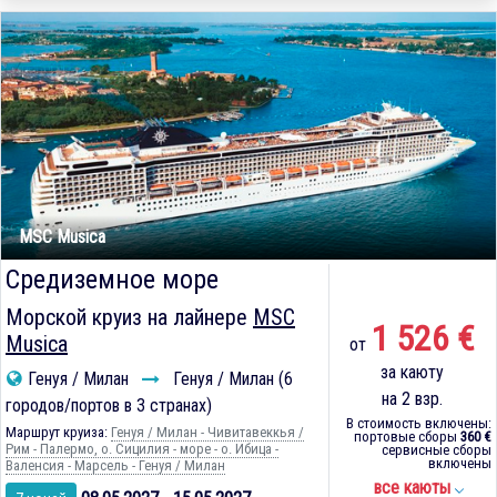
MSC Musica
Средиземное море
Морской круиз на лайнере
MSC
1 526 €
Musica
от
за каюту
Генуя / Милан
Генуя / Милан (6
на 2 взр.
городов/портов в 3 странах)
В стоимость включены:
Маршрут круиза:
Генуя / Милан - Чивитавеккья /
портовые сборы
360 €
Рим - Палермо, о. Сицилия - море - о. Ибица -
сервисные сборы
включены
Валенсия - Марсель - Генуя / Милан
все каюты