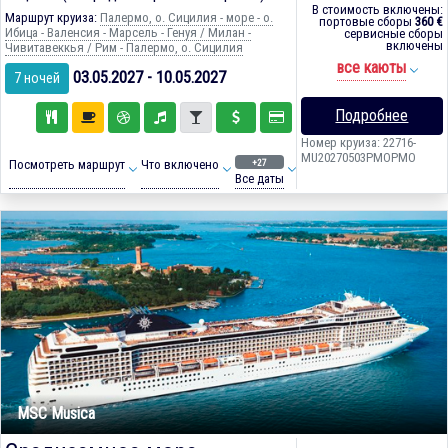
В стоимость включены:
Маршрут круиза:
Палермо, о. Сицилия - море - о.
портовые сборы
360 €
Ибица - Валенсия - Марсель - Генуя / Милан -
сервисные сборы
включены
Чивитавеккья / Рим - Палермо, о. Сицилия
все каюты
03.05.2027 - 10.05.2027
7 ночей
Подробнее
Номер круиза: 22716-
MU20270503PMOPMO
+27
Посмотреть маршрут
Что включено
Все даты
MSC Musica