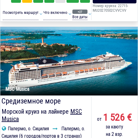
Номер круиза: 22715-
MU20270502CVVCVV
+27
Посмотреть маршрут
Что включено
Все даты
MSC Musica
Средиземное море
Морской круиз на лайнере
MSC
1 526 €
Musica
от
за каюту
Палермо, о. Сицилия
Палермо, о.
на 2 взр.
Сицилия (6 городов/портов в 3 странах)