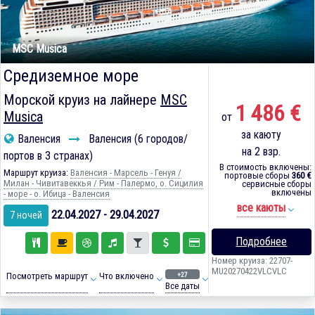
MSC Musica
Средиземное море
Морской круиз на лайнере
MSC
1 486 €
Musica
от
за каюту
Валенсия
Валенсия (6 городов/
на 2 взр.
портов в 3 странах)
В стоимость включены:
Маршрут круиза:
Валенсия - Марсель - Генуя /
портовые сборы
360 €
Милан - Чивитавеккья / Рим - Палермо, о. Сицилия
сервисные сборы
включены
- море - о. Ибица - Валенсия
все каюты
22.04.2027 - 29.04.2027
7 ночей
Подробнее
Номер круиза: 22707-
MU20270422VLCVLC
+27
Посмотреть маршрут
Что включено
Все даты