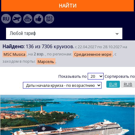
НАЙТИ
Найдено:
136 из 7306 круизов.
с 22.04.2027 по 28.10.2027 на
MSC Musica
, на
2 взр.
, по регионам:
Средиземное море
, с
заходом в порты:
Марсель
,
Показывать по
Сортировать по
EUR
RUB