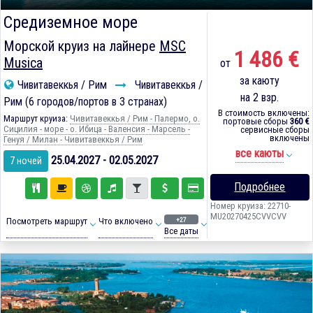
Средиземное море
Морской круиз на лайнере
MSC
1 486 €
Musica
от
за каюту
Чивитавеккья / Рим
Чивитавеккья /
на 2 взр.
Рим (6 городов/портов в 3 странах)
В стоимость включены:
Маршрут круиза:
Чивитавеккья / Рим - Палермо, о.
портовые сборы
360 €
Сицилия - море - о. Ибица - Валенсия - Марсель -
сервисные сборы
включены
Генуя / Милан - Чивитавеккья / Рим
все каюты
25.04.2027 - 02.05.2027
7 ночей
Подробнее
Номер круиза: 22710-
MU20270425CVVCVV
+27
Посмотреть маршрут
Что включено
Все даты