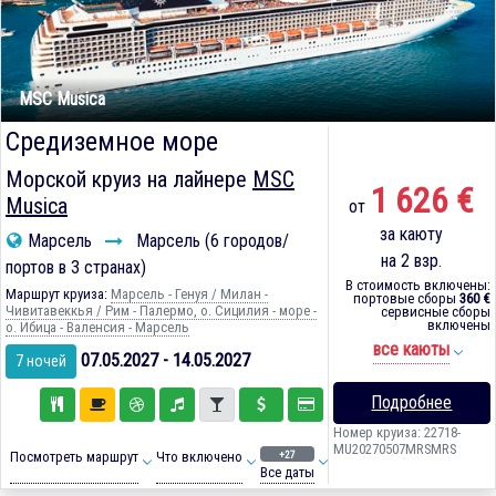
MSC Musica
Средиземное море
Морской круиз на лайнере
MSC
1 626 €
Musica
от
за каюту
Марсель
Марсель (6 городов/
на 2 взр.
портов в 3 странах)
В стоимость включены:
Маршрут круиза:
Марсель - Генуя / Милан -
портовые сборы
360 €
Чивитавеккья / Рим - Палермо, о. Сицилия - море -
сервисные сборы
включены
о. Ибица - Валенсия - Марсель
все каюты
07.05.2027 - 14.05.2027
7 ночей
Подробнее
Номер круиза: 22718-
MU20270507MRSMRS
+27
Посмотреть маршрут
Что включено
Все даты