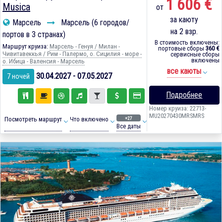
1 606 €
Musica
от
за каюту
Марсель
Марсель (6 городов/
на 2 взр.
портов в 3 странах)
В стоимость включены:
Маршрут круиза:
Марсель - Генуя / Милан -
портовые сборы
360 €
Чивитавеккья / Рим - Палермо, о. Сицилия - море -
сервисные сборы
включены
о. Ибица - Валенсия - Марсель
все каюты
30.04.2027 - 07.05.2027
7 ночей
Подробнее
Номер круиза: 22713-
MU20270430MRSMRS
+27
Посмотреть маршрут
Что включено
Все даты