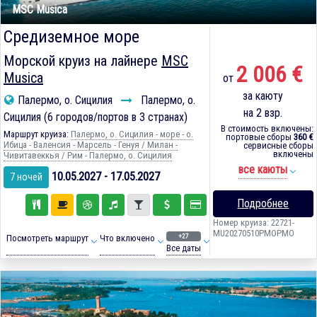
MSC Musica
Средиземное море
Морской круиз на лайнере
MSC
2 006 €
Musica
от
за каюту
Палермо, о. Сицилия
Палермо, о.
на 2 взр.
Сицилия (6 городов/портов в 3 странах)
В стоимость включены:
Маршрут круиза:
Палермо, о. Сицилия - море - о.
портовые сборы
360 €
Ибица - Валенсия - Марсель - Генуя / Милан -
сервисные сборы
включены
Чивитавеккья / Рим - Палермо, о. Сицилия
все каюты
10.05.2027 - 17.05.2027
7 ночей
Подробнее
Номер круиза: 22721-
MU20270510PMOPMO
+27
Посмотреть маршрут
Что включено
Все даты