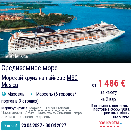
MSC Musica
Средиземное море
Морской круиз на лайнере
MSC
1 486 €
Musica
от
за каюту
Марсель
Марсель (6 городов/
на 2 взр.
портов в 3 странах)
В стоимость включены:
Маршрут круиза:
Марсель - Генуя / Милан -
портовые сборы
360 €
Чивитавеккья / Рим - Палермо, о. Сицилия - море -
сервисные сборы
включены
о. Ибица - Валенсия - Марсель
все каюты
23.04.2027 - 30.04.2027
7 ночей