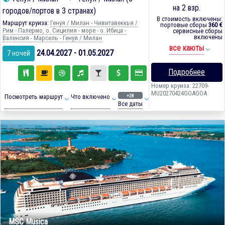
на 2 взр.
городов/портов в 3 странах)
В стоимость включены:
Маршрут круиза:
Генуя / Милан - Чивитавеккья /
портовые сборы
360 €
Рим - Палермо, о. Сицилия - море - о. Ибица -
сервисные сборы
включены
Валенсия - Марсель - Генуя / Милан
все каюты
24.04.2027 - 01.05.2027
7 ночей
Подробнее
Номер круиза: 22709-
MU20270424GOAGOA
+28
Посмотреть маршрут
Что включено
Все даты
MSC Musica