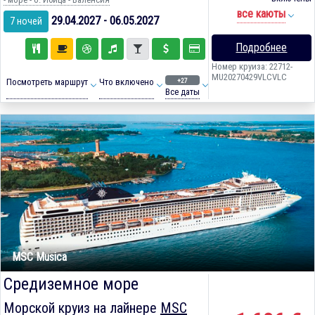
все каюты
29.04.2027 - 06.05.2027
7 ночей
Подробнее
Номер круиза: 22712-
MU20270429VLCVLC
+27
Посмотреть маршрут
Что включено
Все даты
MSC Musica
Средиземное море
Морской круиз на лайнере
MSC