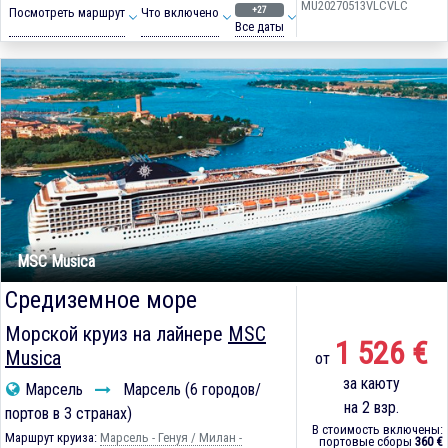
MU20270513VLCVLC
+27
Посмотреть маршрут
Что включено
Все даты
MSC Musica
Средиземное море
Морской круиз на лайнере
MSC
1 526 €
Musica
от
за каюту
Марсель
Марсель (6 городов/
на 2 взр.
портов в 3 странах)
В стоимость включены:
Маршрут круиза:
Марсель - Генуя / Милан -
портовые сборы
360 €