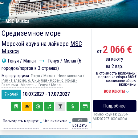
MSC Musica
Средиземное море
Морской круиз на лайнере
MSC
2 066 €
Musica
от
за каюту
Генуя / Милан
Генуя / Милан (6
на 2 взр.
городов/портов в 3 странах)
В стоимость включены:
Маршрут круиза:
Генуя / Милан - Чивитавеккья /
портовые сборы
360 €
Рим - Палермо, о. Сицилия - море - о. Ибица -
сервисные сборы
включены
Валенсия - Марсель - Генуя / Милан
все каюты
10.07.2027 - 17.07.2027
7 ночей
Подробнее
Номер круиза: 22764-
MU20270710GOAGOA
+28
Посмотреть маршрут
Что включено
Все даты