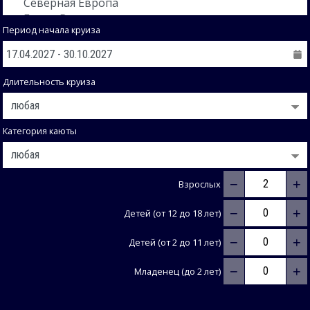
Период начала круиза
Длительность круиза
Категория каюты
−
+
Взрослых
−
+
Детей (от 12 до 18 лет)
−
+
Детей (от 2 до 11 лет)
−
+
Младенец (до 2 лет)