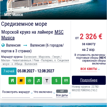
MSC Musica
Средиземное море
Морской круиз на лайнере
MSC
2 326 €
Musica
от
за каюту
Валенсия
Валенсия (6 городов/
на 2 взр.
портов в 3 странах)
В стоимость включены:
Маршрут круиза:
Валенсия - Марсель - Генуя /
портовые сборы
360 €
Милан - Чивитавеккья / Рим - Палермо, о. Сицилия
сервисные сборы
включены
- море - о. Ибица - Валенсия
все каюты
05.08.2027 - 12.08.2027
7 ночей
Подробнее
Номер круиза: 22782-
MU20270805VLCVLC
+27
Посмотреть маршрут
Что включено
Все даты