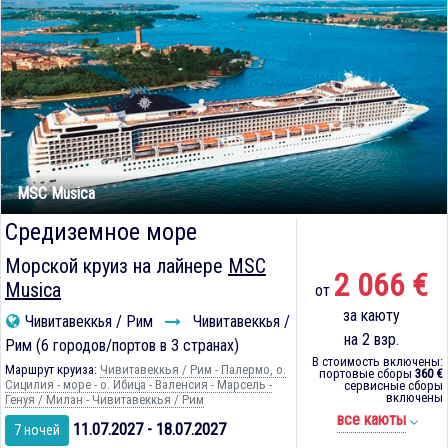
MSC Musica
Средиземное море
Морской круиз на лайнере
MSC
2 066 €
Musica
от
за каюту
Чивитавеккья / Рим
Чивитавеккья /
на 2 взр.
Рим (6 городов/портов в 3 странах)
В стоимость включены:
Маршрут круиза:
Чивитавеккья / Рим - Палермо, о.
портовые сборы
360 €
Сицилия - море - о. Ибица - Валенсия - Марсель -
сервисные сборы
включены
Генуя / Милан - Чивитавеккья / Рим
все каюты
11.07.2027 - 18.07.2027
7 ночей