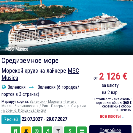
MSC Musica
Средиземное море
Морской круиз на лайнере
MSC
2 126 €
Musica
от
за каюту
Валенсия
Валенсия (6 городов/
на 2 взр.
портов в 3 странах)
В стоимость включены:
Маршрут круиза:
Валенсия - Марсель - Генуя /
портовые сборы
360 €
Милан - Чивитавеккья / Рим - Палермо, о. Сицилия
сервисные сборы
включены
- море - о. Ибица - Валенсия
все каюты
22.07.2027 - 29.07.2027
7 ночей
Подробнее