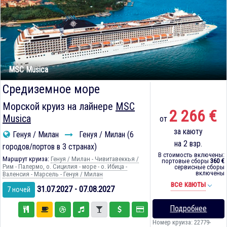
MSC Musica
Средиземное море
Морской круиз на лайнере
MSC
2 266 €
Musica
от
за каюту
Генуя / Милан
Генуя / Милан (6
на 2 взр.
городов/портов в 3 странах)
В стоимость включены:
Маршрут круиза:
Генуя / Милан - Чивитавеккья /
портовые сборы
360 €
Рим - Палермо, о. Сицилия - море - о. Ибица -
сервисные сборы
включены
Валенсия - Марсель - Генуя / Милан
все каюты
31.07.2027 - 07.08.2027
7 ночей
Подробнее
Номер круиза: 22779-