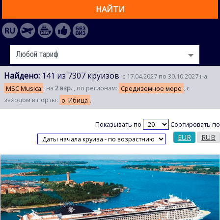
НАЙТИ
Найдено:
141 из 7307 круизов.
с 17.04.2027 по 30.10.2027 на
MSC Musica
, на
2 взр.
, по регионам:
Средиземное море
, с
заходом в порты:
о. Ибица
,
Показывать по
Сортировать по
EUR
RUB