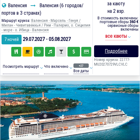
за каюту
Валенсия
Валенсия (6 городов/
на 2 взр.
портов в 3 странах)
В стоимость включены:
Маршрут круиза:
Валенсия - Марсель - Генуя /
портовые сборы
360 €
Милан - Чивитавеккья / Рим - Палермо, о. Сицилия
сервисные сборы
включены
- море - о. Ибица - Валенсия
все каюты
29.07.2027 - 05.08.2027
7 ночей
Подробнее
Номер круиза: 22777-
MU20270729VLCVLC
+27
Посмотреть маршрут
Что включено
Все даты