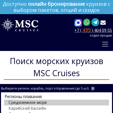
Доступно
онлайн бронирование
круизов с
выбором пакетов, опций и скидок
499
+7 (
) 404 09 55
отдел продаж
Поиск морских круизов
MSC Cruises
Выберите регион, корабль, порт отправления (до 5 шт)
?