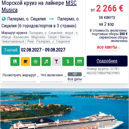
Морской круиз на лайнере
MSC
2 266 €
Musica
от
за каюту
Палермо, о. Сицилия
Палермо, о.
на 2 взр.
Сицилия (6 городов/портов в 3 странах)
В стоимость включены:
Маршрут круиза:
Палермо, о. Сицилия - море - о.
портовые сборы
360 €
Ибица - Валенсия - Марсель - Генуя / Милан -
сервисные сборы
включены
Чивитавеккья / Рим - Палермо, о. Сицилия
все каюты
02.08.2027 - 09.08.2027
7 ночей
Подробнее
Номер круиза: 22781-
MU20270802PMOPMO
+27
Посмотреть маршрут
Что включено
Все даты