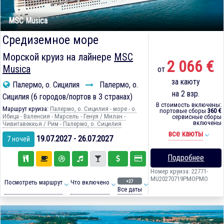
MSC Musica
Средиземное море
Морской круиз на лайнере
MSC
2 066 €
Musica
от
за каюту
Палермо, о. Сицилия
Палермо, о.
на 2 взр.
Сицилия (6 городов/портов в 3 странах)
В стоимость включены:
Маршрут круиза:
Палермо, о. Сицилия - море - о.
портовые сборы
360 €
Ибица - Валенсия - Марсель - Генуя / Милан -
сервисные сборы
включены
Чивитавеккья / Рим - Палермо, о. Сицилия
все каюты
19.07.2027 - 26.07.2027
7 ночей
Подробнее
Номер круиза: 22771-
MU20270719PMOPMO
+27
Посмотреть маршрут
Что включено
Все даты