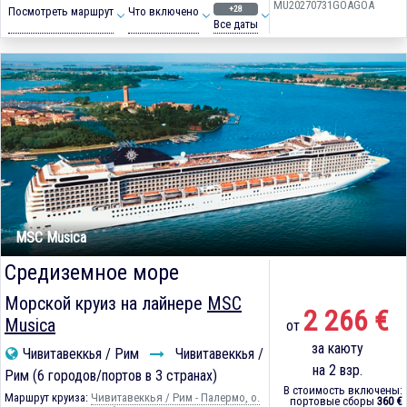
MU20270731GOAGOA
+28
Посмотреть маршрут
Что включено
Все даты
MSC Musica
Средиземное море
Морской круиз на лайнере
MSC
2 266 €
Musica
от
за каюту
Чивитавеккья / Рим
Чивитавеккья /
на 2 взр.
Рим (6 городов/портов в 3 странах)
В стоимость включены:
Маршрут круиза:
Чивитавеккья / Рим - Палермо, о.
портовые сборы
360 €