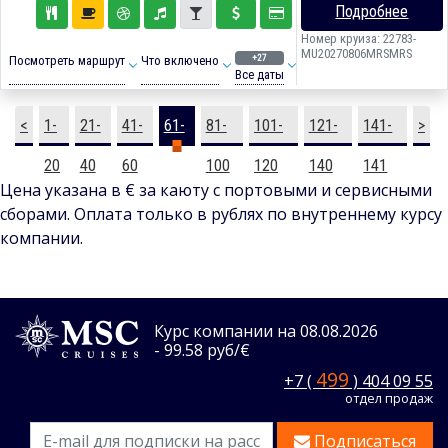
Подробнее
Номер круиза: 22783-
MU20270806MRSMRS
+27
Посмотреть маршрут
Что включено
Все даты
<
1-
21-
41-
61-
81-
101-
121-
141-
>
20
40
60
80
100
120
140
141
Цена указана в € за каюту с портовыми и сервисными
сборами. Оплата только в рублях по внутреннему курсу
компании.
Курс компании на 08.08.2026
- 99.58 руб/€
499
+7 (
) 404 09 55
отдел продаж
Подписаться