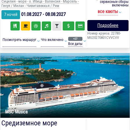
Сицилия - море - о. Ибица - Валенсия - Марсель -
сервисные сборы
включены
Генуя / Милан - Чивитавеккья / Рим
все каюты
01.08.2027 - 08.08.2027
7 ночей
Подробнее
Номер круиза: 22780-
MU20270801CVVCVV
+27
Посмотреть маршрут
Что включено
Все даты
MSC Musica
Средиземное море