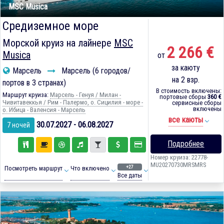
MSC Musica
Средиземное море
Морской круиз на лайнере
MSC
2 266 €
Musica
от
за каюту
Марсель
Марсель (6 городов/
на 2 взр.
портов в 3 странах)
В стоимость включены:
Маршрут круиза:
Марсель - Генуя / Милан -
портовые сборы
360 €
Чивитавеккья / Рим - Палермо, о. Сицилия - море -
сервисные сборы
включены
о. Ибица - Валенсия - Марсель
все каюты
30.07.2027 - 06.08.2027
7 ночей
Подробнее
Номер круиза: 22778-
MU20270730MRSMRS
+27
Посмотреть маршрут
Что включено
Все даты