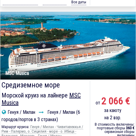
Все даты
MSC Musica
Средиземное море
Морской круиз на лайнере
MSC
2 066 €
Musica
от
за каюту
Генуя / Милан
Генуя / Милан (6
на 2 взр.
городов/портов в 3 странах)
В стоимость включены:
Маршрут круиза:
Генуя / Милан - Чивитавеккья /
портовые сборы
360 €
Рим - Палермо, о. Сицилия - море - о. Ибица -
сервисные сборы
включены
Валенсия - Марсель - Генуя / Милан