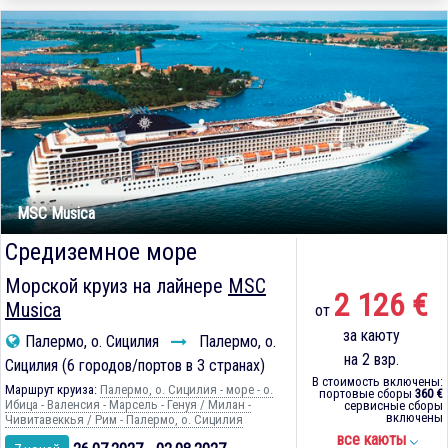
MSC Musica
Средиземное море
Морской круиз на лайнере
MSC
2 126 €
Musica
от
за каюту
Палермо, о. Сицилия
Палермо, о.
на 2 взр.
Сицилия (6 городов/портов в 3 странах)
В стоимость включены:
Маршрут круиза:
Палермо, о. Сицилия - море - о.
портовые сборы
360 €
Ибица - Валенсия - Марсель - Генуя / Милан -
сервисные сборы
включены
Чивитавеккья / Рим - Палермо, о. Сицилия
все каюты