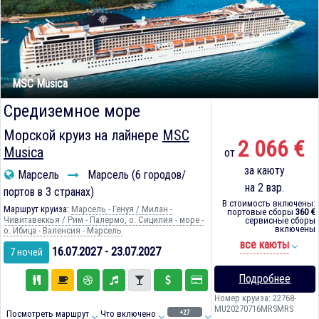
MSC Musica
Средиземное море
Морской круиз на лайнере
MSC
2 066 €
Musica
от
за каюту
Марсель
Марсель (6 городов/
на 2 взр.
портов в 3 странах)
В стоимость включены:
Маршрут круиза:
Марсель - Генуя / Милан -
портовые сборы
360 €
Чивитавеккья / Рим - Палермо, о. Сицилия - море -
сервисные сборы
включены
о. Ибица - Валенсия - Марсель
все каюты
16.07.2027 - 23.07.2027
7 ночей
Подробнее
Номер круиза: 22768-
MU20270716MRSMRS
+27
Посмотреть маршрут
Что включено