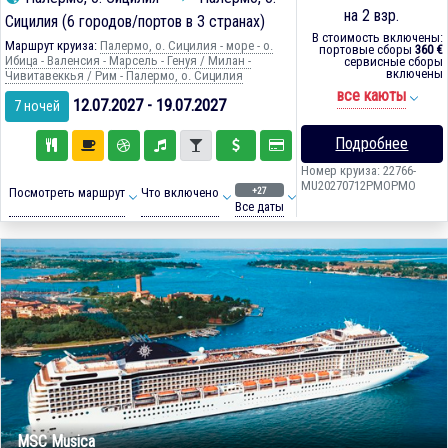
на 2 взр.
Сицилия (6 городов/портов в 3 странах)
В стоимость включены:
Маршрут круиза:
Палермо, о. Сицилия - море - о.
портовые сборы
360 €
Ибица - Валенсия - Марсель - Генуя / Милан -
сервисные сборы
включены
Чивитавеккья / Рим - Палермо, о. Сицилия
все каюты
12.07.2027 - 19.07.2027
7 ночей
Подробнее
Номер круиза: 22766-
MU20270712PMOPMO
+27
Посмотреть маршрут
Что включено
Все даты
MSC Musica