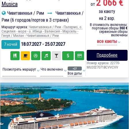
2 066 €
Musica
от
за каюту
Чивитавеккья / Рим
Чивитавеккья /
на 2 взр.
Рим (6 городов/портов в 3 странах)
В стоимость включены:
Маршрут круиза:
Чивитавеккья / Рим - Палермо, о.
портовые сборы
360 €
Сицилия - море - о. Ибица - Валенсия - Марсель -
сервисные сборы
включены
Генуя / Милан - Чивитавеккья / Рим
все каюты
18.07.2027 - 25.07.2027
7 ночей
Подробнее
Номер круиза: 22770-
MU20270718CVVCVV
+27
Посмотреть маршрут
Что включено
Все даты