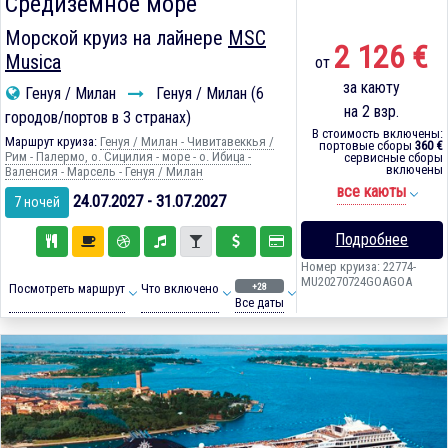
Средиземное море
Морской круиз на лайнере
MSC
2 126 €
Musica
от
за каюту
Генуя / Милан
Генуя / Милан (6
на 2 взр.
городов/портов в 3 странах)
В стоимость включены:
Маршрут круиза:
Генуя / Милан - Чивитавеккья /
портовые сборы
360 €
Рим - Палермо, о. Сицилия - море - о. Ибица -
сервисные сборы
включены
Валенсия - Марсель - Генуя / Милан
все каюты
24.07.2027 - 31.07.2027
7 ночей
Подробнее
Номер круиза: 22774-
MU20270724GOAGOA
+28
Посмотреть маршрут
Что включено
Все даты