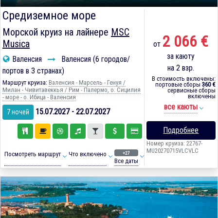
Средиземное море
Морской круиз на лайнере
MSC
2 066 €
Musica
от
за каюту
Валенсия
Валенсия (6 городов/
на 2 взр.
портов в 3 странах)
В стоимость включены:
Маршрут круиза:
Валенсия - Марсель - Генуя /
портовые сборы
360 €
Милан - Чивитавеккья / Рим - Палермо, о. Сицилия
сервисные сборы
включены
- море - о. Ибица - Валенсия
все каюты
15.07.2027 - 22.07.2027
7 ночей
Подробнее
Номер круиза: 22767-
MU20270715VLCVLC
+27
Посмотреть маршрут
Что включено
Все даты