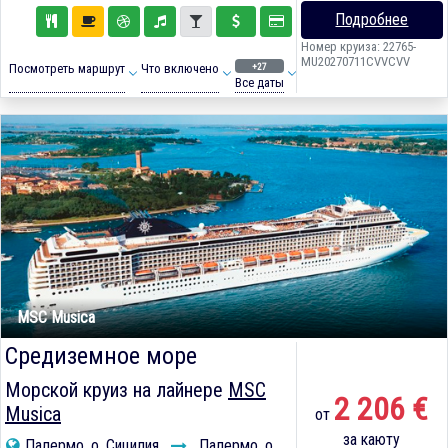
Подробнее
Номер круиза: 22765-
MU20270711CVVCVV
+27
Посмотреть маршрут
Что включено
Все даты
MSC Musica
Средиземное море
Морской круиз на лайнере
MSC
2 206 €
Musica
от
за каюту
Палермо, о. Сицилия
Палермо, о.