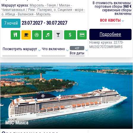
В стоимость включены:
Маршрут круиза:
Марсель - Генуя / Милан -
портовые сборы
360 €
Чивитавеккья / Рим - Палермо, о. Сицилия - море -
сервисные сборы
включены
о. Ибица - Валенсия - Марсель
все каюты
23.07.2027 - 30.07.2027
7 ночей
Подробнее
Номер круиза: 22773-
MU20270723MRSMRS
+27
Посмотреть маршрут
Что включено
Все даты
MSC Musica