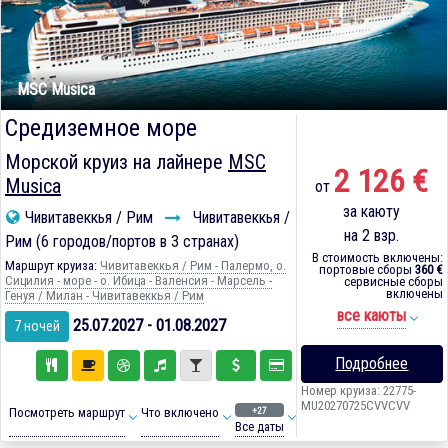
MSC Musica
Средиземное море
Морской круиз на лайнере
MSC
2 126 €
Musica
от
за каюту
Чивитавеккья / Рим
Чивитавеккья /
на 2 взр.
Рим (6 городов/портов в 3 странах)
В стоимость включены:
Маршрут круиза:
Чивитавеккья / Рим - Палермо, о.
портовые сборы
360 €
Сицилия - море - о. Ибица - Валенсия - Марсель -
сервисные сборы
включены
Генуя / Милан - Чивитавеккья / Рим
все каюты
25.07.2027 - 01.08.2027
7 ночей
Подробнее
Номер круиза: 22775-
MU20270725CVVCVV
+27
Посмотреть маршрут
Что включено
Все даты