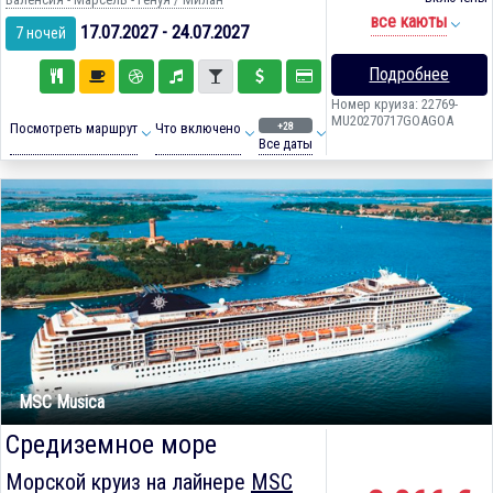
все каюты
17.07.2027 - 24.07.2027
7 ночей
Подробнее
Номер круиза: 22769-
MU20270717GOAGOA
+28
Посмотреть маршрут
Что включено
Все даты
MSC Musica
Средиземное море
Морской круиз на лайнере
MSC