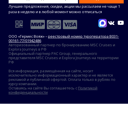
Лучшие предложения, скидки, акции мы рассылаем не чаще 1
раза в неделю и в любой момент можно отписаться
ООО «Гермес Вояж» –
реестровый номер туроператора В031-
00161-77/01942486
Авторизованный партнер по бронированию MSC Cruises и
Explora Journeys в РФ
Официальный партнер PAC Group, генерального
представителя MSC Cruises и Explora Journeys на территории
РФ
Вся информация, размещённая на сайте, носит
исключительно информационный характер и не является
рекламой и публичной офертой. Оплата только в рублях по
курсу компании.
Оставаясь на сайте Вы соглашаетесь с
Политикой
конфиденциальности