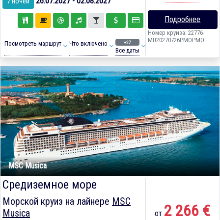
26.07.2027 - 02.08.2027
7 ночей
Подробнее
Номер круиза: 22776-
MU20270726PMOPMO
+27
Посмотреть маршрут
Что включено
Все даты
MSC Musica
Средиземное море
Морской круиз на лайнере
MSC
2 266 €
Musica
от