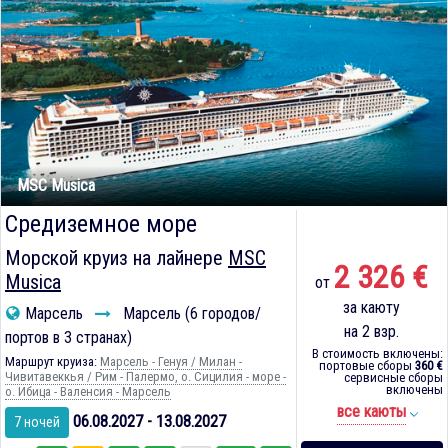
MSC Musica
Средиземное море
Морской круиз на лайнере
MSC
2 326 €
Musica
от
за каюту
Марсель
Марсель (6 городов/
на 2 взр.
портов в 3 странах)
В стоимость включены:
Маршрут круиза:
Марсель - Генуя / Милан -
портовые сборы
360 €
Чивитавеккья / Рим - Палермо, о. Сицилия - море -
сервисные сборы
включены
о. Ибица - Валенсия - Марсель
все каюты
06.08.2027 - 13.08.2027
7 ночей