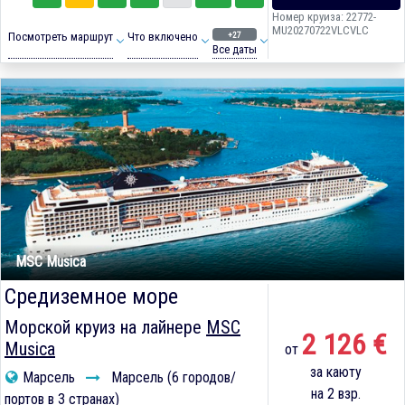
Номер круиза: 22772-
MU20270722VLCVLC
+27
Посмотреть маршрут
Что включено
Все даты
MSC Musica
Средиземное море
Морской круиз на лайнере
MSC
2 126 €
Musica
от
за каюту
Марсель
Марсель (6 городов/
на 2 взр.
портов в 3 странах)