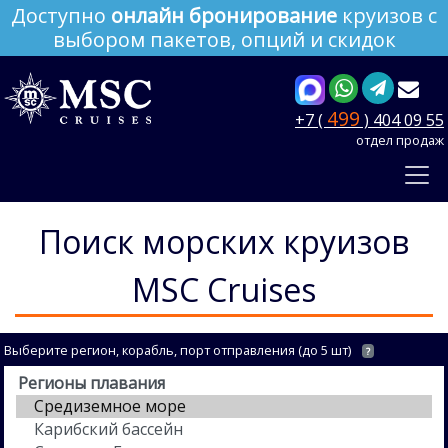
Доступно
онлайн бронирование
круизов с
выбором пакетов, опций и скидок
499
+7 (
) 404 09 55
отдел продаж
Поиск морских круизов
MSC Cruises
Выберите регион, корабль, порт отправления (до 5 шт)
?