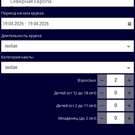
Период начала круиза
Длительность круиза
Категория каюты
−
+
Взрослых
−
+
Детей (от 12 до 18 лет)
−
+
Детей (от 2 до 11 лет)
−
+
Младенец (до 2 лет)