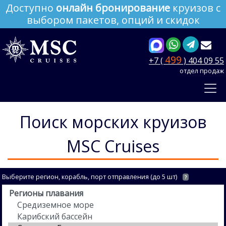
Доступно
онлайн бронирование
круизов с
выбором пакетов, опций и скидок
499
+7 (
) 404 09 55
отдел продаж
Поиск морских круизов
MSC Cruises
Выберите регион, корабль, порт отправления (до 5 шт)
?