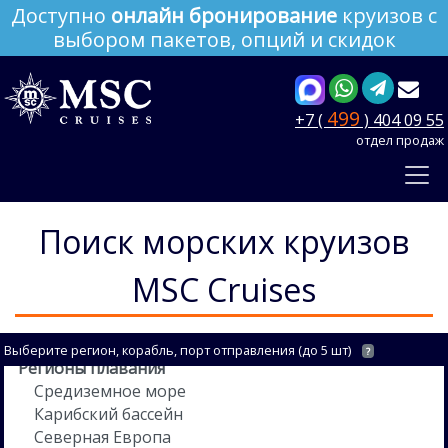
Доступно
онлайн бронирование
круизов с
выбором пакетов, опций и скидок
499
+7 (
) 404 09 55
отдел продаж
Поиск морских круизов
MSC Cruises
Выберите регион, корабль, порт отправления (до 5 шт)
?