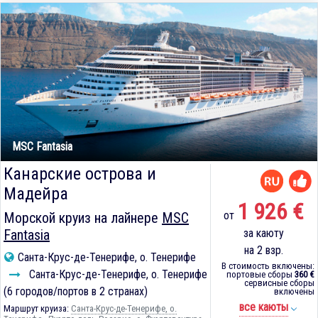
MSC Fantasia
Канарские острова и
Мадейра
1 926 €
от
Морской круиз на лайнере
MSC
Fantasia
за каюту
на 2 взр.
Санта-Крус-де-Тенерифе, о. Тенерифе
В стоимость включены:
Санта-Крус-де-Тенерифе, о. Тенерифе
портовые сборы
360 €
сервисные сборы
(6 городов/портов в 2 странах)
включены
все каюты
Маршрут круиза:
Санта-Крус-де-Тенерифе, о.