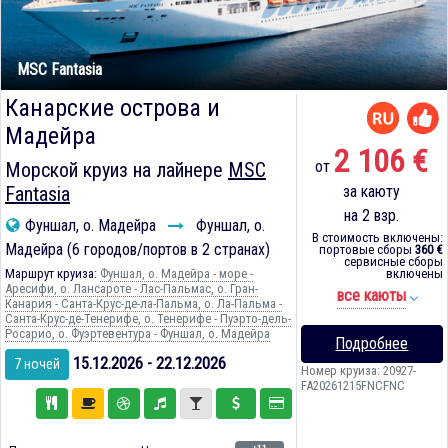
MSC Fantasia
Канарские острова и
Мадейра
2 106 €
от
Морской круиз на лайнере
MSC
Fantasia
за каюту
на 2 взр.
Фуншал, о. Мадейра
Фуншал, о.
В стоимость включены:
Мадейра (6 городов/портов в 2 странах)
портовые сборы
360 €
сервисные сборы
Маршрут круиза:
Фуншал, о. Мадейра - море -
включены
Аресифи, о. Лансароте - Лас-Пальмас, о. Гран-
все каюты
Канария - Санта-Крус-де-ла-Пальма, о. Ла-Пальма -
Санта-Крус-де-Тенерифе, о. Тенерифе - Пуэрто-дель-
Росарио, о. Фуэртевентура - Фуншал, о. Мадейра
Подробнее
15.12.2026 - 22.12.2026
7 ночей
Номер круиза: 20927-
FA20261215FNCFNC