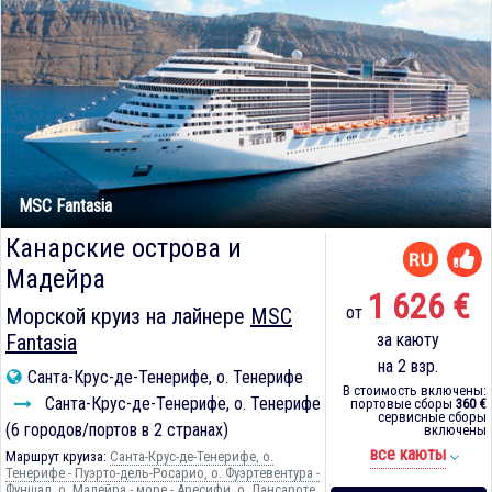
MSC Fantasia
Канарские острова и
Мадейра
1 626 €
от
Морской круиз на лайнере
MSC
Fantasia
за каюту
на 2 взр.
Санта-Крус-де-Тенерифе, о. Тенерифе
В стоимость включены:
Санта-Крус-де-Тенерифе, о. Тенерифе
портовые сборы
360 €
сервисные сборы
(6 городов/портов в 2 странах)
включены
все каюты
Маршрут круиза:
Санта-Крус-де-Тенерифе, о.
Тенерифе - Пуэрто-дель-Росарио, о. Фуэртевентура -
Фуншал, о. Мадейра - море - Аресифи, о. Лансароте