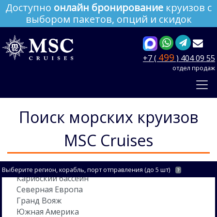
Доступно
онлайн бронирование
круизов с
выбором пакетов, опций и скидок
499
+7 (
) 404 09 55
отдел продаж
Поиск морских круизов
MSC Cruises
Выберите регион, корабль, порт отправления (до 5 шт)
?