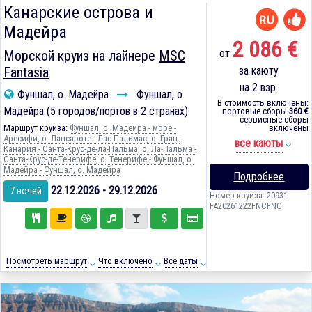
Канарские острова и
Мадейра
2 086 €
от
Морской круиз на лайнере
MSC
Fantasia
за каюту
на 2 взр.
Фуншал, о. Мадейра
Фуншал, о.
В стоимость включены:
Мадейра (5 городов/портов в 2 странах)
портовые сборы
360 €
сервисные сборы
Маршрут круиза:
Фуншал, о. Мадейра - море -
включены
Аресифи, о. Лансароте - Лас-Пальмас, о. Гран-
все каюты
Канария - Санта-Крус-де-ла-Пальма, о. Ла-Пальма -
Санта-Крус-де-Тенерифе, о. Тенерифе - Фуншал, о.
Мадейра - Фуншал, о. Мадейра
Подробнее
22.12.2026 - 29.12.2026
7 ночей
Номер круиза: 20931-
FA20261222FNCFNC
Посмотреть маршрут
Что включено
Все даты