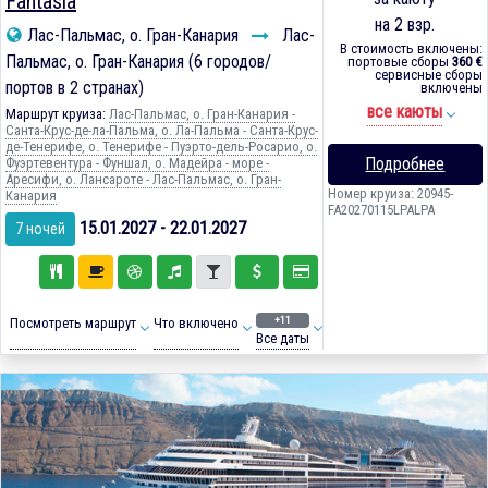
Fantasia
на 2 взр.
Лас-Пальмас, о. Гран-Канария
Лас-
В стоимость включены:
Пальмас, о. Гран-Канария (6 городов/
портовые сборы
360 €
сервисные сборы
портов в 2 странах)
включены
все каюты
Маршрут круиза:
Лас-Пальмас, о. Гран-Канария -
Санта-Крус-де-ла-Пальма, о. Ла-Пальма - Санта-Крус-
де-Тенерифе, о. Тенерифе - Пуэрто-дель-Росарио, о.
Подробнее
Фуэртевентура - Фуншал, о. Мадейра - море -
Аресифи, о. Лансароте - Лас-Пальмас, о. Гран-
Номер круиза: 20945-
Канария
FA20270115LPALPA
15.01.2027 - 22.01.2027
7 ночей
+11
Посмотреть маршрут
Что включено
Все даты