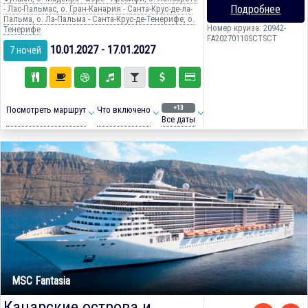
Подробнее
- Лас-Пальмас, о. Гран-Канария - Санта-Крус-де-ла-
Пальма, о. Ла-Пальма - Санта-Крус-де-Тенерифе, о.
Номер круиза: 20942-
Тенерифе
FA20270110SCTSCT
10.01.2027 - 17.01.2027
7 ночей
+13
Посмотреть маршрут
Что включено
Все даты
MSC Fantasia
Канарские острова и