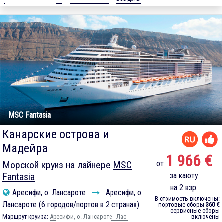
MSC Fantasia
Канарские острова и
Мадейра
1 966 €
от
Морской круиз на лайнере
MSC
Fantasia
за каюту
на 2 взр.
Аресифи, о. Лансароте
Аресифи, о.
В стоимость включены:
Лансароте (6 городов/портов в 2 странах)
портовые сборы
360 €
сервисные сборы
Маршрут круиза:
Аресифи, о. Лансароте - Лас-
включены