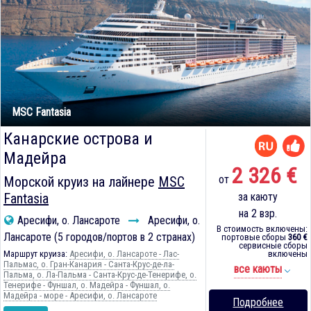
MSC Fantasia
Канарские острова и
Мадейра
2 326 €
от
Морской круиз на лайнере
MSC
Fantasia
за каюту
на 2 взр.
Аресифи, о. Лансароте
Аресифи, о.
В стоимость включены:
Лансароте (5 городов/портов в 2 странах)
портовые сборы
360 €
сервисные сборы
Маршрут круиза:
Аресифи, о. Лансароте - Лас-
включены
Пальмас, о. Гран-Канария - Санта-Крус-де-ла-
все каюты
Пальма, о. Ла-Пальма - Санта-Крус-де-Тенерифе, о.
Тенерифе - Фуншал, о. Мадейра - Фуншал, о.
Мадейра - море - Аресифи, о. Лансароте
Подробнее