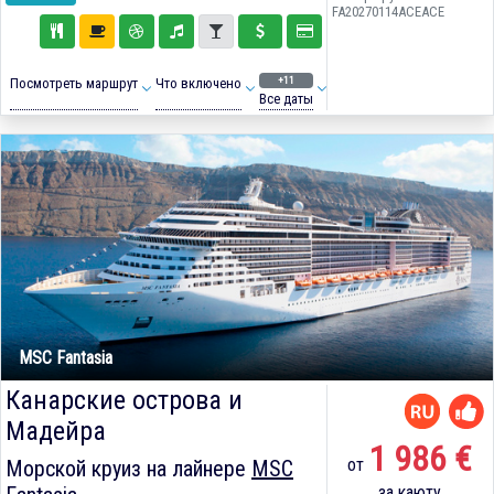
FA20270114ACEACE
+11
Посмотреть маршрут
Что включено
Все даты
MSC Fantasia
Канарские острова и
Мадейра
1 986 €
от
Морской круиз на лайнере
MSC
за каюту