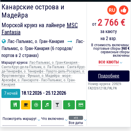
Канарские острова и
Мадейра
2 766 €
от
Морской круиз на лайнере
MSC
Fantasia
за каюту
на 2 взр.
Лас-Пальмас, о. Гран-Канария
Лас-
В стоимость включены:
Пальмас, о. Гран-Канария (6 городов/
портовые сборы
360 €
сервисные сборы
портов в 2 странах)
включены
все каюты
Маршрут круиза:
Лас-Пальмас, о. Гран-Канария -
Санта-Крус-де-ла-Пальма, о. Ла-Пальма - Санта-Крус-
де-Тенерифе, о. Тенерифе - Пуэрто-дель-Росарио, о.
Подробнее
Фуэртевентура - Фуншал, о. Мадейра - море -
Аресифи, о. Лансароте - Лас-Пальмас, о. Гран-
Номер круиза: 20929-
Канария
FA20261218LPALPA
18.12.2026 - 25.12.2026
7 ночей
+11
Посмотреть маршрут
Что включено
Все даты