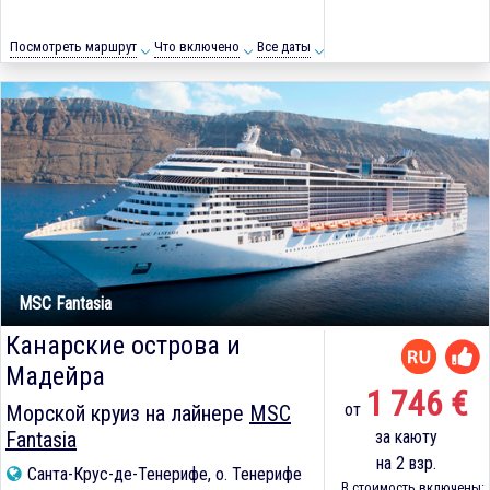
Посмотреть маршрут
Что включено
Все даты
MSC Fantasia
Канарские острова и
Мадейра
1 746 €
от
Морской круиз на лайнере
MSC
Fantasia
за каюту
на 2 взр.
Санта-Крус-де-Тенерифе, о. Тенерифе
В стоимость включены: