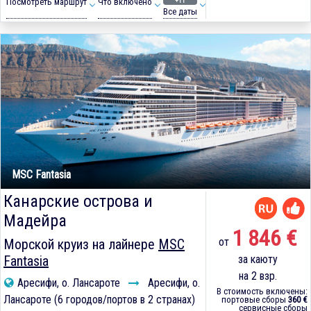
+11
Посмотреть маршрут
Что включено
Все даты
MSC Fantasia
Канарские острова и
Мадейра
1 846 €
от
Морской круиз на лайнере
MSC
Fantasia
за каюту
на 2 взр.
Аресифи, о. Лансароте
Аресифи, о.
В стоимость включены:
Лансароте (6 городов/портов в 2 странах)
портовые сборы
360 €
сервисные сборы