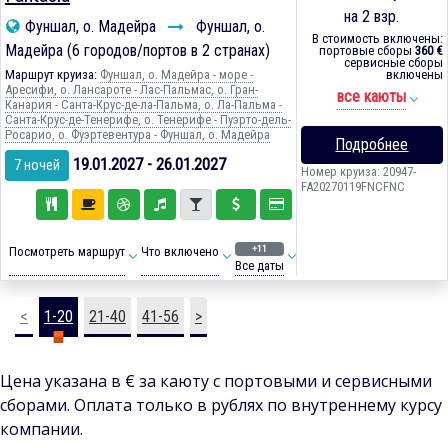
на 2 взр.
Фуншал, о. Мадейра
Фуншал, о.
В стоимость включены:
Мадейра (6 городов/портов в 2 странах)
портовые сборы
360 €
сервисные сборы
Маршрут круиза:
Фуншал, о. Мадейра - море -
включены
Аресифи, о. Лансароте - Лас-Пальмас, о. Гран-
все каюты
Канария - Санта-Крус-де-ла-Пальма, о. Ла-Пальма -
Санта-Крус-де-Тенерифе, о. Тенерифе - Пуэрто-дель-
Росарио, о. Фуэртевентура - Фуншал, о. Мадейра
Подробнее
19.01.2027 - 26.01.2027
7 ночей
Номер круиза: 20947-
FA20270119FNCFNC
+11
Посмотреть маршрут
Что включено
Все даты
<
1-20
21-40
41-56
>
Цена указана в € за каюту с портовыми и сервисными
сборами. Оплата только в рублях по внутреннему курсу
компании.