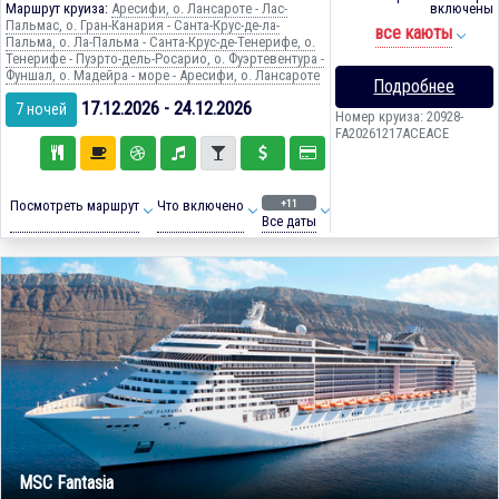
Маршрут круиза:
Аресифи, о. Лансароте - Лас-
включены
Пальмас, о. Гран-Канария - Санта-Крус-де-ла-
все каюты
Пальма, о. Ла-Пальма - Санта-Крус-де-Тенерифе, о.
Тенерифе - Пуэрто-дель-Росарио, о. Фуэртевентура -
Фуншал, о. Мадейра - море - Аресифи, о. Лансароте
Подробнее
17.12.2026 - 24.12.2026
7 ночей
Номер круиза: 20928-
FA20261217ACEACE
+11
Посмотреть маршрут
Что включено
Все даты
MSC Fantasia