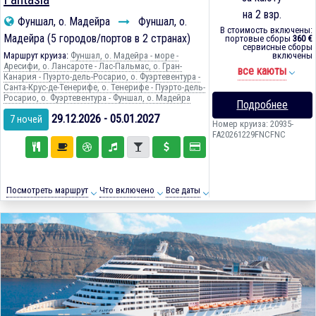
на 2 взр.
Фуншал, о. Мадейра
Фуншал, о.
В стоимость включены:
Мадейра (5 городов/портов в 2 странах)
портовые сборы
360 €
сервисные сборы
Маршрут круиза:
Фуншал, о. Мадейра - море -
включены
Аресифи, о. Лансароте - Лас-Пальмас, о. Гран-
все каюты
Канария - Пуэрто-дель-Росарио, о. Фуэртевентура -
Санта-Крус-де-Тенерифе, о. Тенерифе - Пуэрто-дель-
Росарио, о. Фуэртевентура - Фуншал, о. Мадейра
Подробнее
29.12.2026 - 05.01.2027
7 ночей
Номер круиза: 20935-
FA20261229FNCFNC
Посмотреть маршрут
Что включено
Все даты