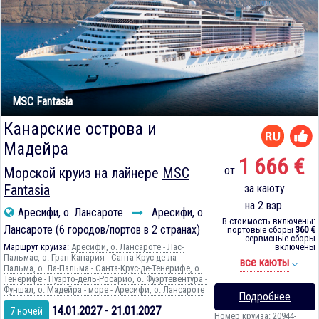
MSC Fantasia
Канарские острова и
Мадейра
1 666 €
от
Морской круиз на лайнере
MSC
Fantasia
за каюту
на 2 взр.
Аресифи, о. Лансароте
Аресифи, о.
В стоимость включены:
Лансароте (6 городов/портов в 2 странах)
портовые сборы
360 €
сервисные сборы
Маршрут круиза:
Аресифи, о. Лансароте - Лас-
включены
Пальмас, о. Гран-Канария - Санта-Крус-де-ла-
все каюты
Пальма, о. Ла-Пальма - Санта-Крус-де-Тенерифе, о.
Тенерифе - Пуэрто-дель-Росарио, о. Фуэртевентура -
Фуншал, о. Мадейра - море - Аресифи, о. Лансароте
Подробнее
14.01.2027 - 21.01.2027
7 ночей
Номер круиза: 20944-