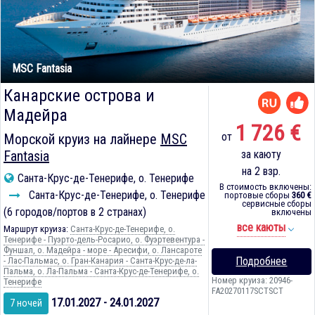
MSC Fantasia
Канарские острова и
Мадейра
1 726 €
от
Морской круиз на лайнере
MSC
Fantasia
за каюту
на 2 взр.
Санта-Крус-де-Тенерифе, о. Тенерифе
В стоимость включены:
Санта-Крус-де-Тенерифе, о. Тенерифе
портовые сборы
360 €
сервисные сборы
(6 городов/портов в 2 странах)
включены
все каюты
Маршрут круиза:
Санта-Крус-де-Тенерифе, о.
Тенерифе - Пуэрто-дель-Росарио, о. Фуэртевентура -
Фуншал, о. Мадейра - море - Аресифи, о. Лансароте
Подробнее
- Лас-Пальмас, о. Гран-Канария - Санта-Крус-де-ла-
Пальма, о. Ла-Пальма - Санта-Крус-де-Тенерифе, о.
Номер круиза: 20946-
Тенерифе
FA20270117SCTSCT
17.01.2027 - 24.01.2027
7 ночей