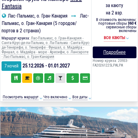
Fantasia
за каюту
на 2 взр.
Лас-Пальмас, о. Гран-Канария
Лас-
В стоимость включены:
Пальмас, о. Гран-Канария (5 городов/
портовые сборы
360 €
сервисные сборы
портов в 2 странах)
включены
все каюты
Маршрут круиза:
Лас-Пальмас, о. Гран-Канария -
Санта-Крус-де-ла-Пальма, о. Ла-Пальма - Санта-Крус-
де-Тенерифе, о. Тенерифе - Фуншал, о. Мадейра -
Подробнее
Фуншал, о. Мадейра - море - Аресифи, о. Лансароте
- Лас-Пальмас, о. Гран-Канария
Номер круиза: 20933-
25.12.2026 - 01.01.2027
FA20261225LPALPA
7 ночей
Посмотреть маршрут
Что включено
Все даты