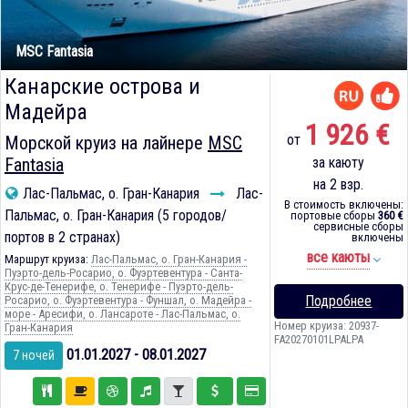
MSC Fantasia
Канарские острова и
Мадейра
1 926 €
от
Морской круиз на лайнере
MSC
Fantasia
за каюту
на 2 взр.
Лас-Пальмас, о. Гран-Канария
Лас-
В стоимость включены:
Пальмас, о. Гран-Канария (5 городов/
портовые сборы
360 €
сервисные сборы
портов в 2 странах)
включены
все каюты
Маршрут круиза:
Лас-Пальмас, о. Гран-Канария -
Пуэрто-дель-Росарио, о. Фуэртевентура - Санта-
Крус-де-Тенерифе, о. Тенерифе - Пуэрто-дель-
Подробнее
Росарио, о. Фуэртевентура - Фуншал, о. Мадейра -
море - Аресифи, о. Лансароте - Лас-Пальмас, о.
Номер круиза: 20937-
Гран-Канария
FA20270101LPALPA
01.01.2027 - 08.01.2027
7 ночей