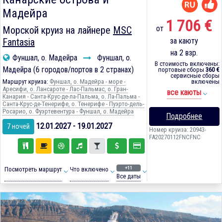
Мадейра
1 706 €
от
Морской круиз на лайнере
MSC
Fantasia
за каюту
на 2 взр.
Фуншал, о. Мадейра
Фуншал, о.
В стоимость включены:
Мадейра (6 городов/портов в 2 странах)
портовые сборы
360 €
сервисные сборы
Маршрут круиза:
Фуншал, о. Мадейра - море -
включены
Аресифи, о. Лансароте - Лас-Пальмас, о. Гран-
все каюты
Канария - Санта-Крус-де-ла-Пальма, о. Ла-Пальма -
Санта-Крус-де-Тенерифе, о. Тенерифе - Пуэрто-дель-
Росарио, о. Фуэртевентура - Фуншал, о. Мадейра
Подробнее
12.01.2027 - 19.01.2027
7 ночей
Номер круиза: 20943-
FA20270112FNCFNC
+11
Посмотреть маршрут
Что включено
Все даты