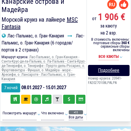
Канарские острова и
Мадейра
1 906 €
от
Морской круиз на лайнере
MSC
Fantasia
за каюту
на 2 взр.
Лас-Пальмас, о. Гран-Канария
Лас-
В стоимость включены:
Пальмас, о. Гран-Канария (6 городов/
портовые сборы
360 €
сервисные сборы
портов в 2 странах)
включены
все каюты
Маршрут круиза:
Лас-Пальмас, о. Гран-Канария -
Санта-Крус-де-ла-Пальма, о. Ла-Пальма - Санта-Крус-
де-Тенерифе, о. Тенерифе - Пуэрто-дель-Росарио, о.
Подробнее
Фуэртевентура - Фуншал, о. Мадейра - море -
Аресифи, о. Лансароте - Лас-Пальмас, о. Гран-
Номер круиза: 20941-
Канария
FA20270108LPALPA
08.01.2027 - 15.01.2027
7 ночей
+11
Посмотреть маршрут
Что включено
Все даты