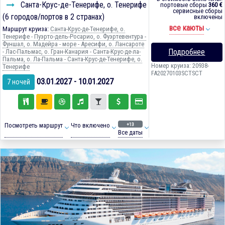
Санта-Крус-де-Тенерифе, о. Тенерифе
портовые сборы
360 €
сервисные сборы
(6 городов/портов в 2 странах)
включены
все каюты
Маршрут круиза:
Санта-Крус-де-Тенерифе, о.
Тенерифе - Пуэрто-дель-Росарио, о. Фуэртевентура -
Фуншал, о. Мадейра - море - Аресифи, о. Лансароте
Подробнее
- Лас-Пальмас, о. Гран-Канария - Санта-Крус-де-ла-
Пальма, о. Ла-Пальма - Санта-Крус-де-Тенерифе, о.
Номер круиза: 20938-
Тенерифе
FA20270103SCTSCT
03.01.2027 - 10.01.2027
7 ночей
+13
Посмотреть маршрут
Что включено
Все даты