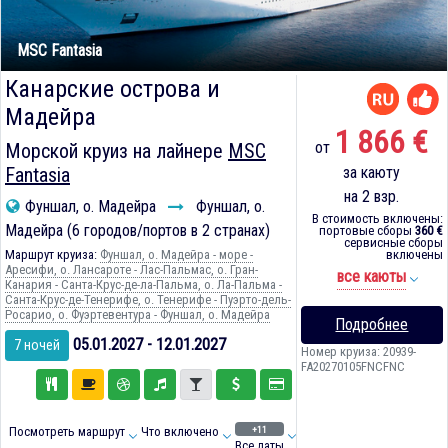
MSC Fantasia
Канарские острова и
Мадейра
1 866 €
от
Морской круиз на лайнере
MSC
Fantasia
за каюту
на 2 взр.
Фуншал, о. Мадейра
Фуншал, о.
В стоимость включены:
Мадейра (6 городов/портов в 2 странах)
портовые сборы
360 €
сервисные сборы
Маршрут круиза:
Фуншал, о. Мадейра - море -
включены
Аресифи, о. Лансароте - Лас-Пальмас, о. Гран-
все каюты
Канария - Санта-Крус-де-ла-Пальма, о. Ла-Пальма -
Санта-Крус-де-Тенерифе, о. Тенерифе - Пуэрто-дель-
Росарио, о. Фуэртевентура - Фуншал, о. Мадейра
Подробнее
05.01.2027 - 12.01.2027
7 ночей
Номер круиза: 20939-
FA20270105FNCFNC
+11
Посмотреть маршрут
Что включено
Все даты