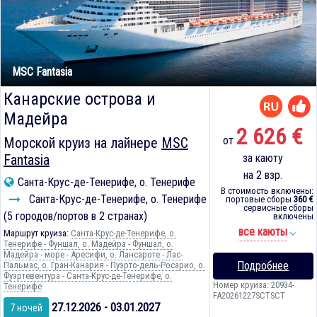
MSC Fantasia
Канарские острова и
Мадейра
2 626 €
от
Морской круиз на лайнере
MSC
Fantasia
за каюту
на 2 взр.
Санта-Крус-де-Тенерифе, о. Тенерифе
В стоимость включены:
Санта-Крус-де-Тенерифе, о. Тенерифе
портовые сборы
360 €
сервисные сборы
(5 городов/портов в 2 странах)
включены
все каюты
Маршрут круиза:
Санта-Крус-де-Тенерифе, о.
Тенерифе - Фуншал, о. Мадейра - Фуншал, о.
Мадейра - море - Аресифи, о. Лансароте - Лас-
Подробнее
Пальмас, о. Гран-Канария - Пуэрто-дель-Росарио, о.
Фуэртевентура - Санта-Крус-де-Тенерифе, о.
Номер круиза: 20934-
Тенерифе
FA20261227SCTSCT
27.12.2026 - 03.01.2027
7 ночей