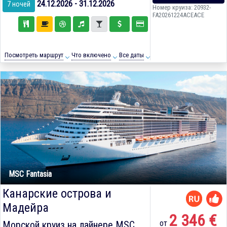
24.12.2026 - 31.12.2026
7 ночей
Номер круиза: 20932-
FA20261224ACEACE
Посмотреть маршрут
Что включено
Все даты
MSC Fantasia
Канарские острова и
Мадейра
2 346 €
от
Морской круиз на лайнере
MSC