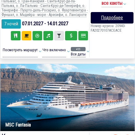
Пальмас, о. Гран-Канария - Санта-Крус-де-ла-
все каюты
Пальма, о. Ла-Пальма - Санта-Крус-де-Тенерифе, о.
Тенерифе - Пуэрто-дель-Росарио, о. Фуэртевентура -
Фуншал, о. Мадейра - море - Аресифи, о. Лансароте
Подробнее
07.01.2027 - 14.01.2027
7 ночей
Номер круиза: 20940-
FA20270107ACEACE
+11
Посмотреть маршрут
Что включено
Все даты
MSC Fantasia