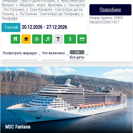
Тенерифе - Пуэрто-дель-Росарио, о. Фуэртевентура -
Фуншал, о. Мадейра - море - Аресифи, о. Лансароте
Подробнее
- Лас-Пальмас, о. Гран-Канария - Санта-Крус-де-ла-
Пальма, о. Ла-Пальма - Санта-Крус-де-Тенерифе, о.
Номер круиза: 20930-
Тенерифе
FA20261220SCTSCT
20.12.2026 - 27.12.2026
7 ночей
+13
Посмотреть маршрут
Что включено
Все даты
MSC Fantasia