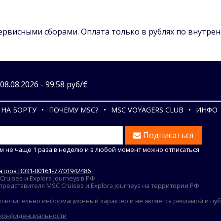
сервисными сборами. Оплата только в рублях по внутре
8.08.2026 - 99.58 руб/€
НА БОРТУ
ПОЧЕМУ MSC?
MSC VOYAGERS CLUB
ИНФО
Подписаться
м не чаще 1 раза в неделю и в любой момент можно отписаться
тора В031-00161-77/01942486
uises и Explora Journeys в РФ
едставителя MSC Cruises и Explora Journeys на территории РФ
ключительно информационный характер и не является рекламой и публ
 конфиденциальности