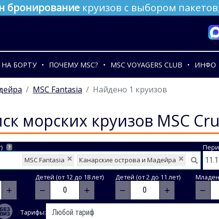
н бронирование
круизов с выбором пакетов,
НА БОРТУ
ПОЧЕМУ MSC?
MSC VOYAGERS CLUB
ИНФО
адейра
MSC Fantasia
Найдено 1 круизов
ск морских круизов MSC Cru
)
Пери
?
MSC Fantasia
Канарские острова и Мадейра
Детей (от 12 до 18 лет)
Детей (от 2 до 11 лет)
Младене
+
−
+
−
+
−
Тарифы: