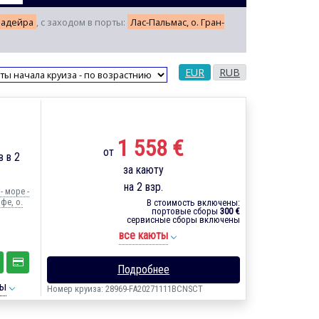
Мадейра
, с заходом в порты:
Лас-Пальмас, о. Гран-
EUR
RUB
1 558 €
от
 в 2
за каюту
на 2 взр.
- море -
фе, о.
В стоимость включены:
портовые сборы
300 €
сервисные сборы включены
все каюты
Подробнее
ты
Номер круиза: 28969-FA20271111BCNSCT