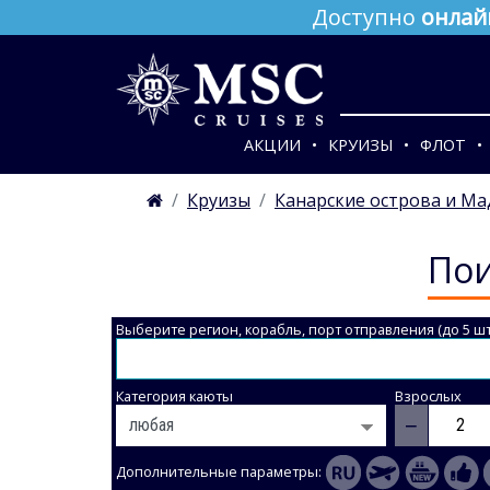
Доступно
онлай
АКЦИИ
КРУИЗЫ
ФЛОТ
Круизы
Канарские острова и М
Пои
Выберите регион, корабль, порт отправления (до 5 шт
Категория каюты
Взрослых
−
Дополнительные параметры: