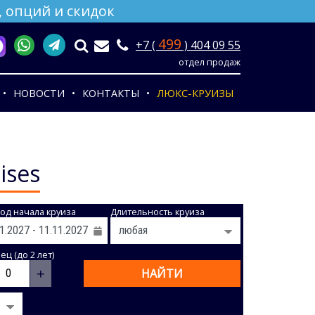
 опций и скидок
499
+7 (
) 404 09 55
отдел продаж
НОВОСТИ
КОНТАКТЫ
ЛЮКС-КРУИЗЫ
ises
од начала круиза
Длительность круиза
ц (до 2 лет)
+
НАЙТИ