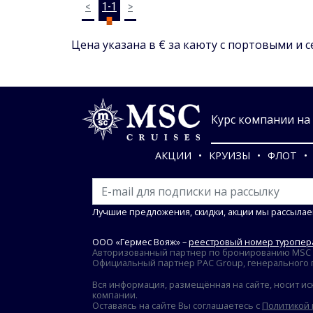
<
1-1
>
Цена указана в € за каюту с портовыми и 
Курс компании на 0
АКЦИИ
КРУИЗЫ
ФЛОТ
Лучшие предложения, скидки, акции мы рассылае
ООО «Гермес Вояж» –
реестровый номер туропера
Авторизованный партнер по бронированию MSC Cr
Официальный партнер PAC Group, генерального пр
Вся информация, размещённая на сайте, носит ис
компании.
Оставаясь на сайте Вы соглашаетесь с
Политикой