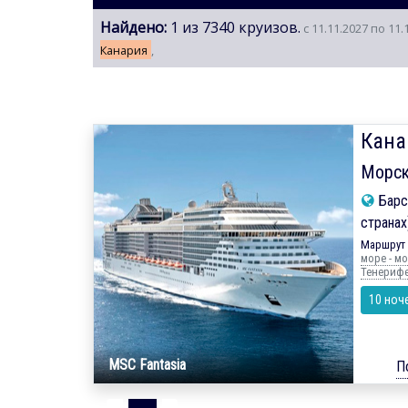
Найдено:
1 из 7340 круизов.
с 11.11.2027 по 11.
Канария
,
Кана
Морск
Барс
странах
Маршрут 
море - мо
Тенериф
10 ноч
MSC Fantasia
П