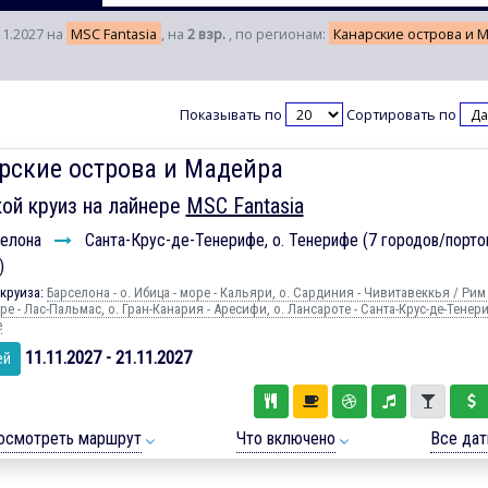
11.2027 на
MSC Fantasia
, на
2 взр.
, по регионам:
Канарские острова и 
Показывать по
Сортировать по
рские острова и Мадейра
ой круиз на лайнере
MSC Fantasia
елона
Санта-Крус-де-Тенерифе, о. Тенерифе (7 городов/портов
)
круиза:
Барселона - о. Ибица - море - Кальяри, о. Сардиния - Чивитавеккья / Рим 
ре - Лас-Пальмас, о. Гран-Канария - Аресифи, о. Лансароте - Санта-Крус-де-Тенери
е
11.11.2027 - 21.11.2027
ей
осмотреть маршрут
Что включено
Все да