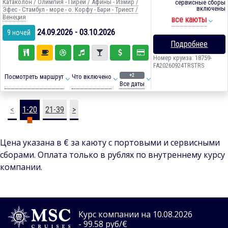
Катаколон / Олимпия - Пирей / Афины - Измир /
сервисные сборы
включены
Эфес - Стамбул - море - о. Корфу - Бари - Триест /
Венеция
все каюты
24.09.2026 - 03.10.2026
9 ночей
Подробнее
Номер круиза: 18759-
FA20260924TRSTRS
+2
Посмотреть маршрут
Что включено
Все даты
<
1-20
21-39
>
Цена указана в € за каюту с портовыми и сервисными
сборами. Оплата только в рублях по внутреннему курсу
компании.
Курс компании на 10.08.2026
- 99.58 руб/€