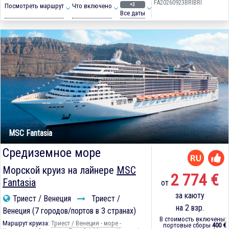
FA20260923BRIBRI
+2
Посмотреть маршрут
Что включено
Все даты
MSC Fantasia
Средиземное море
Морской круиз на лайнере
MSC
2 774 €
Fantasia
от
за каюту
Триест / Венеция
Триест /
на 2 взр.
Венеция (7 городов/портов в 3 странах)
В стоимость включены:
Маршрут круиза:
Триест / Венеция - море -
портовые сборы
400 €