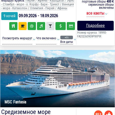
Маршрут круиза:
Пирей / Афины - Кушадасы / Эфес
портовые сборы
400 €
- Стамбул - море - о. Корфу - Бари - Триест / Венеция
сервисные сборы
включены
- море - Катаколон / Олимпия - Пирей / Афины
все каюты
09.09.2026 - 18.09.2026
9 ночей
Подробнее
Номер круиза: 18993-
FA20260909PIRPIR
+11
Посмотреть маршрут
Что включено
Все даты
MSC Fantasia
Средиземное море