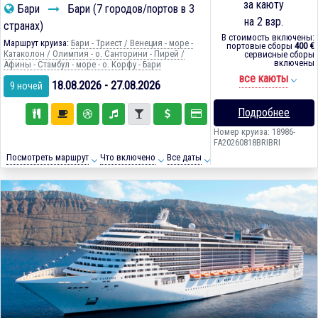
за каюту
Бари
Бари (7 городов/портов в 3
на 2 взр.
странах)
В стоимость включены:
Маршрут круиза:
Бари - Триест / Венеция - море -
портовые сборы
400 €
Катаколон / Олимпия - о. Санторини - Пирей /
сервисные сборы
включены
Афины - Стамбул - море - о. Корфу - Бари
все каюты
18.08.2026 - 27.08.2026
9 ночей
Подробнее
Номер круиза: 18986-
FA20260818BRIBRI
Посмотреть маршрут
Что включено
Все даты