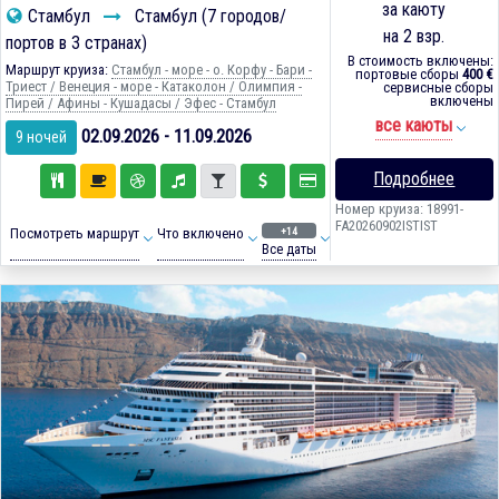
за каюту
Стамбул
Стамбул (7 городов/
на 2 взр.
портов в 3 странах)
В стоимость включены:
Маршрут круиза:
Стамбул - море - о. Корфу - Бари -
портовые сборы
400 €
Триест / Венеция - море - Катаколон / Олимпия -
сервисные сборы
включены
Пирей / Афины - Кушадасы / Эфес - Стамбул
все каюты
02.09.2026 - 11.09.2026
9 ночей
Подробнее
Номер круиза: 18991-
FA20260902ISTIST
+14
Посмотреть маршрут
Что включено
Все даты