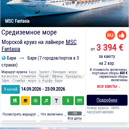
MSC Fantasia
Средиземное море
Морской круиз на лайнере
MSC
3 394 €
Fantasia
от
за каюту
Бари
Бари (7 городов/портов в 3
на 2 взр.
странах)
В стоимость включены:
Маршрут круиза:
Бари - Триест / Венеция - море -
портовые сборы
400 €
Катаколон / Олимпия - Пирей / Афины - Кушадасы /
сервисные сборы
включены
Эфес - Стамбул - море - о. Корфу - Бари
все каюты
14.09.2026 - 23.09.2026
9 ночей
Подробнее
Номер круиза: 18995-
FA20260914BRIBRI
+15
Посмотреть маршрут
Что включено
Все даты