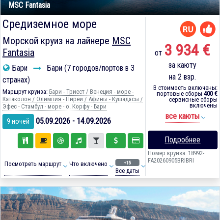
MSC Fantasia
Средиземное море
Морской круиз на лайнере
MSC
3 934 €
Fantasia
от
за каюту
Бари
Бари (7 городов/портов в 3
на 2 взр.
странах)
В стоимость включены:
Маршрут круиза:
Бари - Триест / Венеция - море -
портовые сборы
400 €
Катаколон / Олимпия - Пирей / Афины - Кушадасы /
сервисные сборы
включены
Эфес - Стамбул - море - о. Корфу - Бари
все каюты
05.09.2026 - 14.09.2026
9 ночей
Подробнее
Номер круиза: 18992-
FA20260905BRIBRI
+15
Посмотреть маршрут
Что включено
Все даты