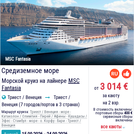
MSC Fantasia
Средиземное море
Морской круиз на лайнере
MSC
3 014 €
Fantasia
от
за каюту
Триест / Венеция
Триест /
на 2 взр.
Венеция (7 городов/портов в 3 странах)
В стоимость включены:
Маршрут круиза:
Триест / Венеция - море -
портовые сборы
400 €
Катаколон / Олимпия - Пирей / Афины - Кушадасы /
сервисные сборы
включены
Эфес - Стамбул - море - о. Корфу - Бари - Триест /
Венеция
все каюты