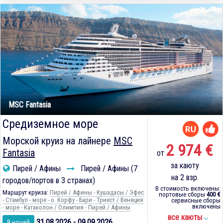
MSC Fantasia
Средиземное море
Морской круиз на лайнере
MSC
2 974 €
Fantasia
от
за каюту
Пирей / Афины
Пирей / Афины (7
на 2 взр.
городов/портов в 3 странах)
В стоимость включены:
Маршрут круиза:
Пирей / Афины - Кушадасы / Эфес
портовые сборы
400 €
- Стамбул - море - о. Корфу - Бари - Триест / Венеция
сервисные сборы
включены
- море - Катаколон / Олимпия - Пирей / Афины
все каюты
31.08.2026 - 09.09.2026
9 ночей