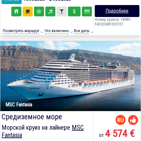
Подробнее
Номер круиза: 18985-
FA20260815ISTIST
Посмотреть маршрут
Что включено
Все даты
MSC Fantasia
Средиземное море
Морской круиз на лайнере
MSC
4 574 €
Fantasia
от