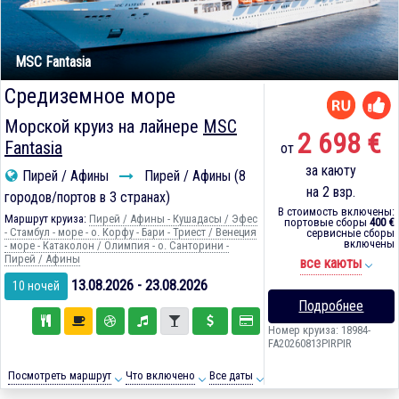
MSC Fantasia
Средиземное море
Морской круиз на лайнере
MSC
2 698 €
Fantasia
от
за каюту
Пирей / Афины
Пирей / Афины (8
на 2 взр.
городов/портов в 3 странах)
В стоимость включены:
Маршрут круиза:
Пирей / Афины - Кушадасы / Эфес
портовые сборы
400 €
- Стамбул - море - о. Корфу - Бари - Триест / Венеция
сервисные сборы
включены
- море - Катаколон / Олимпия - о. Санторини -
Пирей / Афины
все каюты
13.08.2026 - 23.08.2026
10 ночей
Подробнее
Номер круиза: 18984-
FA20260813PIRPIR
Посмотреть маршрут
Что включено
Все даты