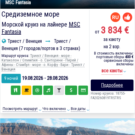
MSC Fantasia
Средиземное море
Морской круиз на лайнере
MSC
3 834 €
Fantasia
от
за каюту
Триест / Венеция
Триест /
на 2 взр.
Венеция (7 городов/портов в 3 странах)
В стоимость включены:
Маршрут круиза:
Триест / Венеция - море -
портовые сборы
400 €
Катаколон / Олимпия - о. Санторини - Пирей /
сервисные сборы
включены
Афины - Стамбул - море - о. Корфу - Бари - Триест /
Венеция
все каюты
19.08.2026 - 28.08.2026
9 ночей
Подробнее
Номер круиза: 18755-
FA20260819TRSTRS
Посмотреть маршрут
Что включено
Все даты