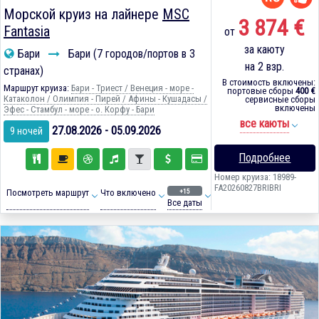
Морской круиз на лайнере
MSC
3 874 €
Fantasia
от
за каюту
Бари
Бари (7 городов/портов в 3
на 2 взр.
странах)
В стоимость включены:
Маршрут круиза:
Бари - Триест / Венеция - море -
портовые сборы
400 €
Катаколон / Олимпия - Пирей / Афины - Кушадасы /
сервисные сборы
включены
Эфес - Стамбул - море - о. Корфу - Бари
все каюты
27.08.2026 - 05.09.2026
9 ночей
Подробнее
Номер круиза: 18989-
FA20260827BRIBRI
+15
Посмотреть маршрут
Что включено
Все даты