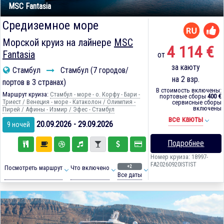
MSC Fantasia
Средиземное море
Морской круиз на лайнере
MSC
4 114 €
Fantasia
от
за каюту
Стамбул
Стамбул (7 городов/
на 2 взр.
портов в 3 странах)
В стоимость включены:
Маршрут круиза:
Стамбул - море - о. Корфу - Бари -
портовые сборы
400 €
Триест / Венеция - море - Катаколон / Олимпия -
сервисные сборы
включены
Пирей / Афины - Измир / Эфес - Стамбул
все каюты
20.09.2026 - 29.09.2026
9 ночей
Подробнее
Номер круиза: 18997-
FA20260920ISTIST
+2
Посмотреть маршрут
Что включено
Все даты