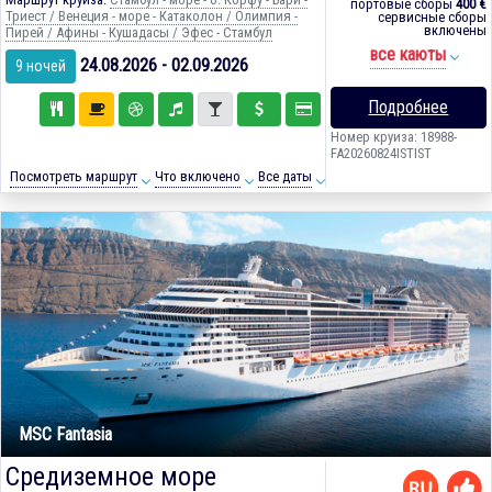
портовые сборы
400 €
Триест / Венеция - море - Катаколон / Олимпия -
сервисные сборы
включены
Пирей / Афины - Кушадасы / Эфес - Стамбул
все каюты
24.08.2026 - 02.09.2026
9 ночей
Подробнее
Номер круиза: 18988-
FA20260824ISTIST
Посмотреть маршрут
Что включено
Все даты
MSC Fantasia
Средиземное море