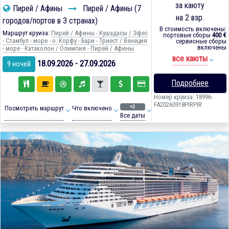
за каюту
Пирей / Афины
Пирей / Афины (7
на 2 взр.
городов/портов в 3 странах)
В стоимость включены:
Маршрут круиза:
Пирей / Афины - Кушадасы / Эфес
портовые сборы
400 €
- Стамбул - море - о. Корфу - Бари - Триест / Венеция
сервисные сборы
включены
- море - Катаколон / Олимпия - Пирей / Афины
все каюты
18.09.2026 - 27.09.2026
9 ночей
Подробнее
Номер круиза: 18996-
FA20260918PIRPIR
+2
Посмотреть маршрут
Что включено
Все даты