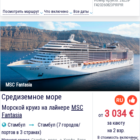
Номер круиза: 28228-
FA20260823PIRPIR
Посмотреть маршрут
Что включено
Все даты
MSC Fantasia
Средиземное море
Морской круиз на лайнере
MSC
3 034 €
Fantasia
от
за каюту
Стамбул
Стамбул (7 городов/
на 2 взр.
портов в 3 странах)
В стоимость включены:
Маршрут круиза:
Стамбул - море - о. Корфу - Бари -