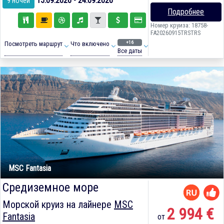
15.09.2026 - 24.09.2026
9 ночей
Подробнее
Номер круиза: 18758-
FA20260915TRSTRS
+16
Посмотреть маршрут
Что включено
Все даты
MSC Fantasia
Средиземное море
Морской круиз на лайнере
MSC
2 994 €
Fantasia
от