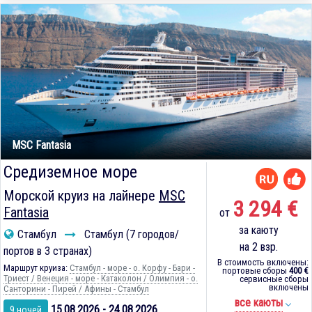
MSC Fantasia
Средиземное море
Морской круиз на лайнере
MSC
3 294 €
Fantasia
от
за каюту
Стамбул
Стамбул (7 городов/
на 2 взр.
портов в 3 странах)
В стоимость включены:
Маршрут круиза:
Стамбул - море - о. Корфу - Бари -
портовые сборы
400 €
Триест / Венеция - море - Катаколон / Олимпия - о.
сервисные сборы
включены
Санторини - Пирей / Афины - Стамбул
все каюты
15.08.2026 - 24.08.2026
9 ночей