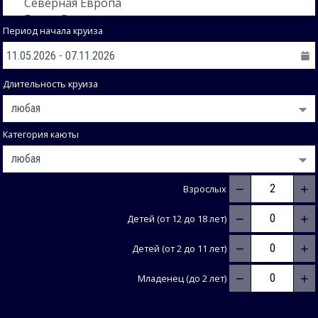
Период начала круиза
Длительность круиза
Категория каюты
−
+
Взрослых
−
+
Детей (от 12 до 18 лет)
−
+
Детей (от 2 до 11 лет)
−
+
Младенец (до 2 лет)