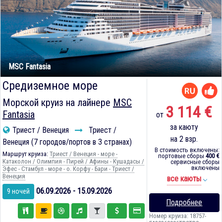
MSC Fantasia
Средиземное море
Морской круиз на лайнере
MSC
3 114 €
Fantasia
от
за каюту
Триест / Венеция
Триест /
на 2 взр.
Венеция (7 городов/портов в 3 странах)
В стоимость включены:
Маршрут круиза:
Триест / Венеция - море -
портовые сборы
400 €
Катаколон / Олимпия - Пирей / Афины - Кушадасы /
сервисные сборы
включены
Эфес - Стамбул - море - о. Корфу - Бари - Триест /
Венеция
все каюты
06.09.2026 - 15.09.2026
9 ночей
Подробнее
Номер круиза: 18757-