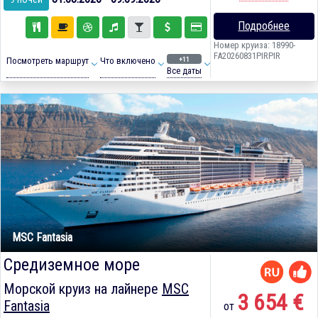
Подробнее
Номер круиза: 18990-
FA20260831PIRPIR
+11
Посмотреть маршрут
Что включено
Все даты
MSC Fantasia
Средиземное море
Морской круиз на лайнере
MSC
3 654 €
Fantasia
от