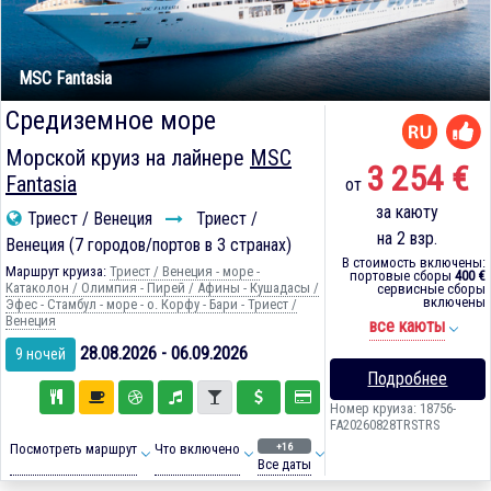
MSC Fantasia
Средиземное море
Морской круиз на лайнере
MSC
3 254 €
Fantasia
от
за каюту
Триест / Венеция
Триест /
на 2 взр.
Венеция (7 городов/портов в 3 странах)
В стоимость включены:
Маршрут круиза:
Триест / Венеция - море -
портовые сборы
400 €
Катаколон / Олимпия - Пирей / Афины - Кушадасы /
сервисные сборы
включены
Эфес - Стамбул - море - о. Корфу - Бари - Триест /
Венеция
все каюты
28.08.2026 - 06.09.2026
9 ночей
Подробнее
Номер круиза: 18756-
FA20260828TRSTRS
+16
Посмотреть маршрут
Что включено
Все даты