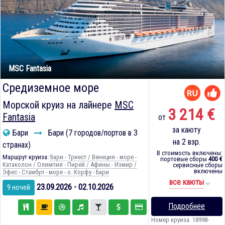
MSC Fantasia
Средиземное море
Морской круиз на лайнере
MSC
3 214 €
Fantasia
от
за каюту
Бари
Бари (7 городов/портов в 3
на 2 взр.
странах)
В стоимость включены:
Маршрут круиза:
Бари - Триест / Венеция - море -
портовые сборы
400 €
Катаколон / Олимпия - Пирей / Афины - Измир /
сервисные сборы
включены
Эфес - Стамбул - море - о. Корфу - Бари
все каюты
23.09.2026 - 02.10.2026
9 ночей
Подробнее
Номер круиза: 18998-