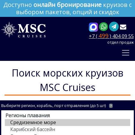
Доступно
онлайн бронирование
круизов с
выбором пакетов, опций и скидок
499
+7 (
) 404 09 55
отдел продаж
Поиск морских круизов
MSC Cruises
Выберите регион, корабль, порт отправления (до 5 шт)
?