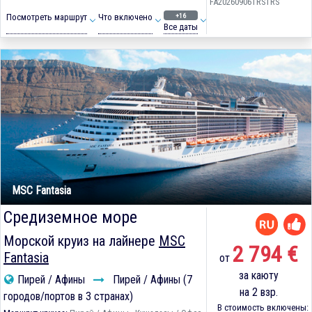
FA20260906TRSTRS
+16
Посмотреть маршрут
Что включено
Все даты
MSC Fantasia
Средиземное море
Морской круиз на лайнере
MSC
2 794 €
Fantasia
от
за каюту
Пирей / Афины
Пирей / Афины (7
на 2 взр.
городов/портов в 3 странах)
В стоимость включены: