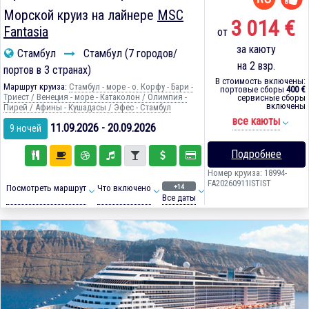
Морской круиз на лайнере
MSC
3 014 €
Fantasia
от
за каюту
Стамбул
Стамбул (7 городов/
на 2 взр.
портов в 3 странах)
В стоимость включены:
Маршрут круиза:
Стамбул - море - о. Корфу - Бари -
портовые сборы
400 €
Триест / Венеция - море - Катаколон / Олимпия -
сервисные сборы
включены
Пирей / Афины - Кушадасы / Эфес - Стамбул
все каюты
11.09.2026 - 20.09.2026
9 ночей
Подробнее
Номер круиза: 18994-
FA20260911ISTIST
+14
Посмотреть маршрут
Что включено
Все даты