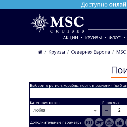
Доступно
онлай
АКЦИИ
КРУИЗЫ
ФЛОТ
Круизы
Северная Европа
MSC 
Пои
Выберите регион, корабль, порт отправления (до 5 шт
Категория каюты
Взрослых
−
Дополнительные параметры: