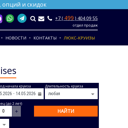
 опций и скидок
499
+7 (
) 404 09 55
отдел продаж
НОВОСТИ
КОНТАКТЫ
ЛЮКС-КРУИЗЫ
ises
од начала круиза
Длительность круиза
ц (до 2 лет)
+
НАЙТИ