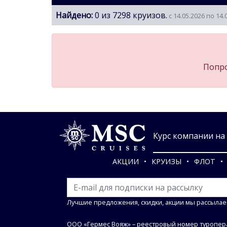
Найдено:
0 из 7298 круизов.
с 14.05.2026 по 14.
Попро
Курс компании на 0
АКЦИИ
КРУИЗЫ
ФЛОТ
Лучшие предложения, скидки, акции мы рассылае
ООО «Гермес Вояж» –
реестровый номер туропера