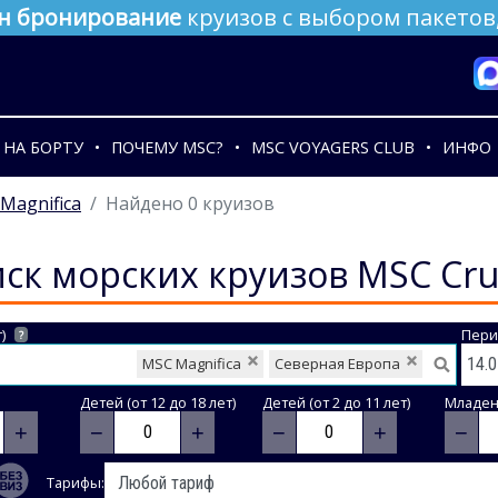
н бронирование
круизов с выбором пакетов,
НА БОРТУ
ПОЧЕМУ MSC?
MSC VOYAGERS CLUB
ИНФО
Magnifica
Найдено 0 круизов
ск морских круизов MSC Cru
)
Пери
?
MSC Magnifica
Северная Европа
Детей (от 12 до 18 лет)
Детей (от 2 до 11 лет)
Младене
+
−
+
−
+
−
Тарифы: