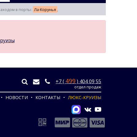
 заходом в порты:
Ла-Корунья
,
круизы
499
+7 (
) 404 09 55
отдел продаж
НОВОСТИ
КОНТАКТЫ
ЛЮКС-КРУИЗЫ