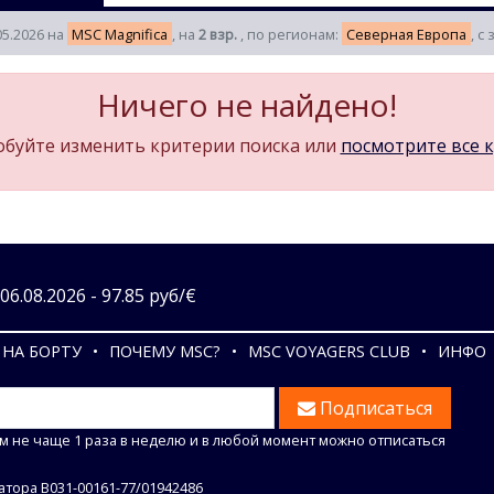
05.2026 на
MSC Magnifica
, на
2 взр.
, по регионам:
Северная Европа
, с
Ничего не найдено!
буйте изменить критерии поиска или
посмотрите все 
6.08.2026 - 97.85 руб/€
НА БОРТУ
ПОЧЕМУ MSC?
MSC VOYAGERS CLUB
ИНФО
Подписаться
м не чаще 1 раза в неделю и в любой момент можно отписаться
тора В031-00161-77/01942486