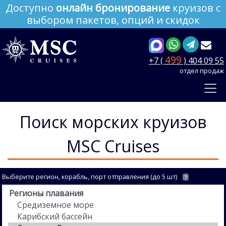
Доступно
онлайн бронирование
круизов с
выбором пакетов, опций и скидок
499
+7 (
) 404 09 55
отдел продаж
Поиск морских круизов
MSC Cruises
Выберите регион, корабль, порт отправления (до 5 шт)
?