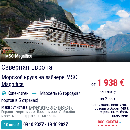
MSC Magnifica
Северная Европа
Морской круиз на лайнере
MSC
1 938 €
Magnifica
от
за каюту
Копенгаген
Марсель (6 городов/
на 2 взр.
портов в 5 странах)
В стоимость включены:
Маршрут круиза:
Копенгаген - Варнемюнде /
портовые сборы
440 €
Берлин - море - море - Брест - море - Лейшойнш -
сервисные сборы
включены
море - море - Таррагона - Марсель
все каюты
09.10.2027 - 19.10.2027
10 ночей