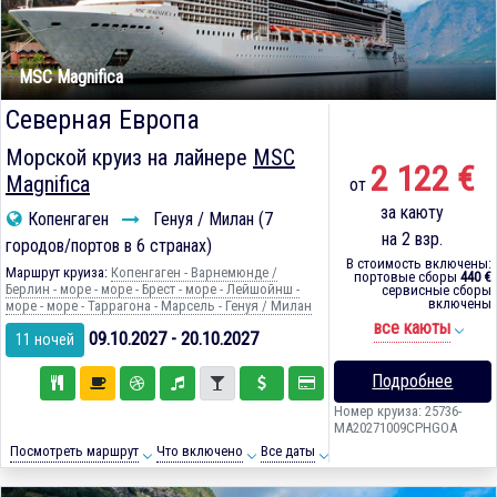
MSC Magnifica
Северная Европа
Морской круиз на лайнере
MSC
2 122 €
Magnifica
от
за каюту
Копенгаген
Генуя / Милан (7
на 2 взр.
городов/портов в 6 странах)
В стоимость включены:
Маршрут круиза:
Копенгаген - Варнемюнде /
портовые сборы
440 €
Берлин - море - море - Брест - море - Лейшойнш -
сервисные сборы
включены
море - море - Таррагона - Марсель - Генуя / Милан
все каюты
09.10.2027 - 20.10.2027
11 ночей
Подробнее
Номер круиза: 25736-
MA20271009CPHGOA
Посмотреть маршрут
Что включено
Все даты