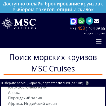
Доступно
онлайн бронирование
круизов с
выбором пакетов, опций и скидок
499
+7 (
) 404 09 55
отдел продаж
Поиск морских круизов
MSC Cruises
Выберите регион, корабль, порт отправления (до 5 шт)
?