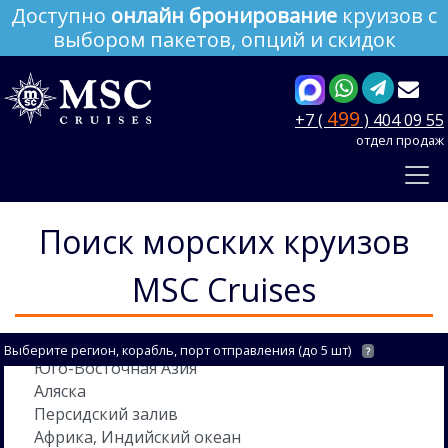
Доступно
онлайн бронирование
круизов с
выбором пакетов, опций и скидок
499
+7 (
) 404 09 55
отдел продаж
Поиск морских круизов
MSC Cruises
Выберите регион, корабль, порт отправления (до 5 шт)
?