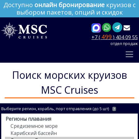
Доступно
онлайн бронирование
круизов с
выбором пакетов, опций и скидок
499
+7 (
) 404 09 55
отдел продаж
Поиск морских круизов
MSC Cruises
Выберите регион, корабль, порт отправления (до 5 шт)
?