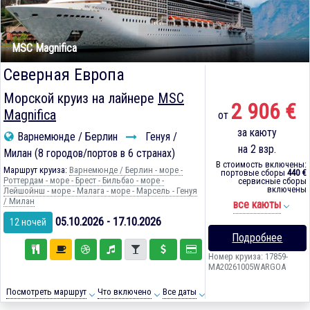
MSC Magnifica
Северная Европа
Морской круиз на лайнере
MSC
2 906 €
Magnifica
от
за каюту
Варнемюнде / Берлин
Генуя /
на 2 взр.
Милан (8 городов/портов в 6 странах)
В стоимость включены:
Маршрут круиза:
Варнемюнде / Берлин - море -
портовые сборы
440 €
Роттердам - море - Брест - Бильбао - море -
сервисные сборы
включены
Лейшойнш - море - Малага - море - Марсель - Генуя
/ Милан
все каюты
05.10.2026 - 17.10.2026
12 ночей
Подробнее
Номер круиза: 17859-
MA20261005WARGOA
Посмотреть маршрут
Что включено
Все даты