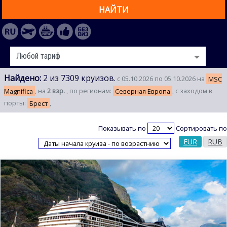
НАЙТИ
Найдено:
2 из 7309 круизов.
с 05.10.2026 по 05.10.2026 на
MSC
Magnifica
, на
2 взр.
, по регионам:
Северная Европа
, с заходом в
порты:
Брест
,
Показывать по
Сортировать по
EUR
RUB