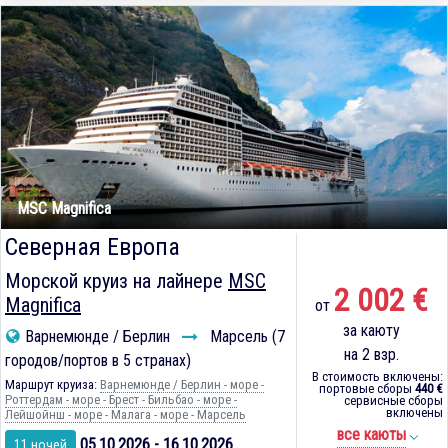
MSC Magnifica
Северная Европа
Морской круиз на лайнере
MSC
2 002 €
Magnifica
от
за каюту
Варнемюнде / Берлин
Марсель (7
на 2 взр.
городов/портов в 5 странах)
В стоимость включены:
Маршрут круиза:
Варнемюнде / Берлин - море -
портовые сборы
440 €
Роттердам - море - Брест - Бильбао - море -
сервисные сборы
включены
Лейшойнш - море - Малага - море - Марсель
все каюты
05.10.2026 - 16.10.2026
11 ночей