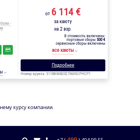
6 114 €
от
за каюту
 Осло -
ен
на 2 взр.
В стоимость включены:
портовые сборы
500 €
сервисные сборы включены
все каюты
Подробнее
ты
Номер круиза: 31188-MA20270605CPHCP1
ннему курсу компании.
499
+7 (
) 404 09 55