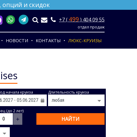
 опций и скидок
499
+7 (
) 404 09 55
отдел продаж
НОВОСТИ
КОНТАКТЫ
ЛЮКС-КРУИЗЫ
ises
од начала круиза
Длительность круиза
ц (до 2 лет)
+
НАЙТИ