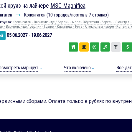
ой круиз на лайнере
MSC Magnifica
нгаген
Копенгаген (10 городов/портов в 7 странах)
круиза:
Копенгаген - Варнемюнде / Берлин - море - Хёугесунн - Берген - Люнгдал -
н - Варнемюнде / Берлин - Гдыня - Клайпеда - Рига - Стокгольм - море - Копенгаг
05.06.2027 - 19.06.2027
ей
осмотреть маршрут
Что включено
Все да
сервисными сборами. Оплата только в рублях по внутре