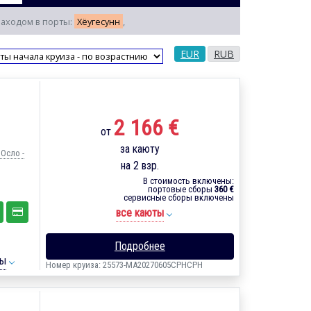
 заходом в порты:
Хёугесунн
,
EUR
RUB
2 166 €
от
за каюту
 Осло -
на 2 взр.
В стоимость включены:
портовые сборы
360 €
сервисные сборы включены
все каюты
Подробнее
ты
Номер круиза: 25573-MA20270605CPHCPH