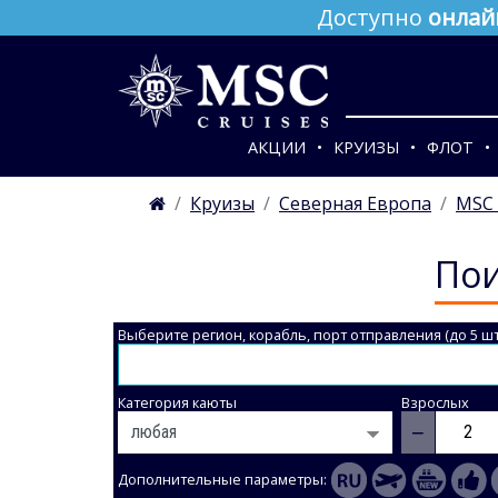
Доступно
онлай
АКЦИИ
КРУИЗЫ
ФЛОТ
Круизы
Северная Европа
MSC 
Пои
Выберите регион, корабль, порт отправления (до 5 шт
Категория каюты
Взрослых
−
Дополнительные параметры: