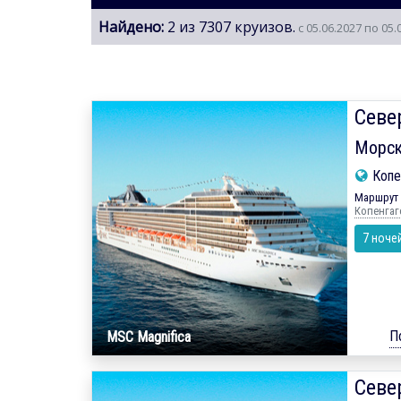
Найдено:
2 из 7307 круизов.
с 05.06.2027 по 05.
Севе
Морск
Копе
Маршрут 
Копенгаг
7 ноче
П
MSC Magnifica
Севе