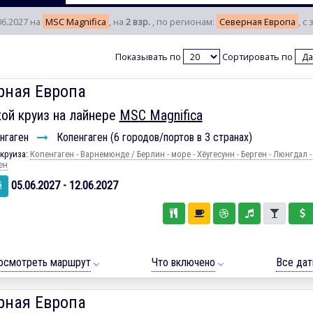
06.2027 на
MSC Magnifica
, на
2 взр.
, по регионам:
Северная Европа
, с
Показывать по
Сортировать по
рная Европа
ой круиз на лайнере
MSC Magnifica
нгаген
Копенгаген (6 городов/портов в 3 странах)
круиза:
Копенгаген - Варнемюнде / Берлин - море - Хёугесунн - Берген - Люнгдал -
ен
05.06.2027 - 12.06.2027
й
осмотреть маршрут
Что включено
Все да
рная Европа