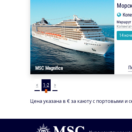
Морск
Копе
Маршрут 
Копенгаге
14 ноч
П
MSC Magnifica
<
1-2
>
Цена указана в € за каюту с портовыми и 