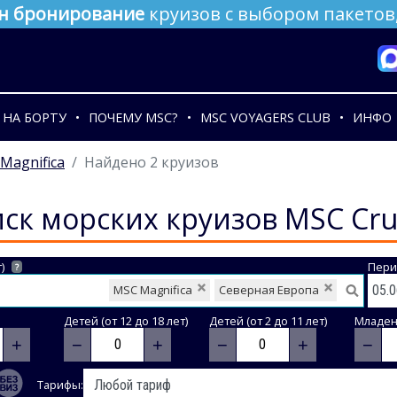
н бронирование
круизов с выбором пакетов,
НА БОРТУ
ПОЧЕМУ MSC?
MSC VOYAGERS CLUB
ИНФО
Magnifica
Найдено 2 круизов
ск морских круизов MSC Cru
)
Пери
?
MSC Magnifica
Северная Европа
Детей (от 12 до 18 лет)
Детей (от 2 до 11 лет)
Младене
+
−
+
−
+
−
Тарифы: