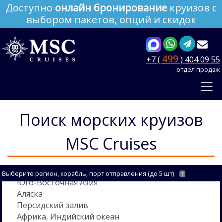
Доступно
онлайн бронирование
круизов с
выбором пакетов, опций и скидок
499
+7 (
) 404 09 55
отдел продаж
Поиск морских круизов
MSC Cruises
Выберите регион, корабль, порт отправления (до 5 шт)
?