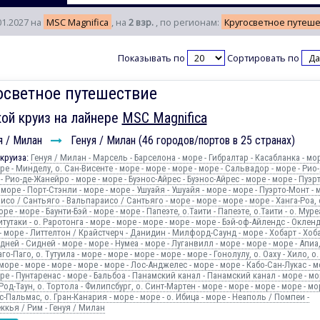
01.2027 на
MSC Magnifica
, на
2 взр.
, по регионам:
Кругосветное путеш
Показывать по
Сортировать по
осветное путешествие
ой круиз на лайнере
MSC Magnifica
я / Милан
Генуя / Милан (46 городов/портов в 25 странах)
круиза:
Генуя / Милан - Марсель - Барселона - море - Гибралтар - Касабланка - мор
ре - Минделу, о. Сан-Висенте - море - море - море - море - Сальвадор - море - Рио-
 Рио-де-Жанейро - море - море - Буэнос-Айрес - Буэнос-Айрес - море - море - Пуэрт
море - Порт-Стэнли - море - море - Ушуайя - Ушуайя - море - море - Пуэрто-Монт - м
со / Сантьяго - Вальпараисо / Сантьяго - море - море - море - море - Ханга-Роа, 
оре - море - Баунти-Бэй - море - море - Папеэте, о.Таити - Папеэте, о.Таити - о. Муре
итутаки - о. Раротонга - море - море - море - море - море - Бэй-оф-Айлендс - Окленд
- море - Литтелтон / Крайстчерч - Данидин - Милфорд-Саунд - море - Хобарт - Хоба
дней - Сидней - море - море - Нумеа - море - Луганвилл - море - море - море - Апиа,
го-Паго, о. Тутуила - море - море - море - море - море - Гонолулу, о. Оаху - Хило, о.
море - море - море - море - море - Лос-Анджелес - море - море - Кабо-Сан-Лукас - м
ре - Пунтаренас - море - Бальбоа - Панамский канал - Панамский канал - море - мор
Род-Таун, о. Тортола - Филипсбург, о. Синт-Мартен - море - море - море - море - мо
с-Пальмас, о. Гран-Канария - море - море - о. Ибица - море - Неаполь / Помпеи -
ккья / Рим - Генуя / Милан