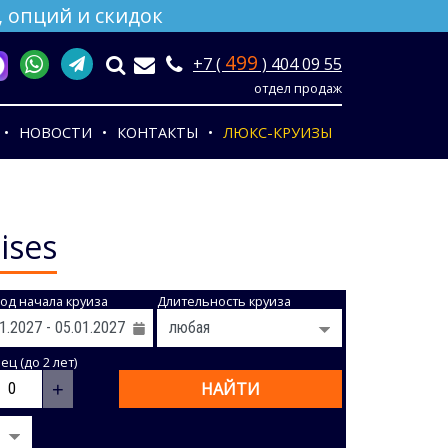
 опций и скидок
499
+7 (
) 404 09 55
отдел продаж
НОВОСТИ
КОНТАКТЫ
ЛЮКС-КРУИЗЫ
ises
од начала круиза
Длительность круиза
ц (до 2 лет)
+
НАЙТИ