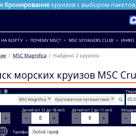
н бронирование
круизов с выбором пакетов,
НА БОРТУ
ПОЧЕМУ MSC?
MSC VOYAGERS CLUB
ИНФО
вие
MSC Magnifica
Найдено 2 круизов
ск морских круизов MSC Cru
)
Пери
?
MSC Magnifica
Кругосветное путешествие
Детей (от 12 до 18 лет)
Детей (от 2 до 11 лет)
Младене
+
−
+
−
+
−
Тарифы: