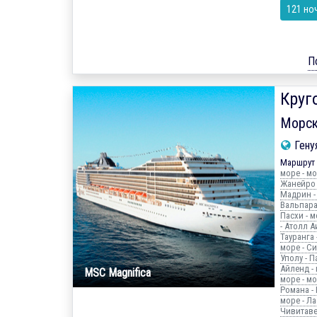
121 но
П
Круг
Морск
Гену
Маршрут 
море - мо
Жанейро -
Мадрин - 
Вальпараи
Пасхи - м
- Атолл А
Тауранга 
море - Си
Уполу - Па
Айленд - 
MSC Magnifica
море - мо
Романа - 
море - Ла
Чивитавек