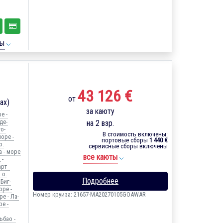
ты
43 126 €
от
ах)
за каюту
е -
де-
на 2 взр.
о-
В стоимость включены:
оре -
портовые сборы
1 440 €
о.
сервисные сборы включены
а - море
все каюты
 -
рт -
 о.
Подробнее
 Биг-
оре -
Номер круиза: 21657-MA20270105GOAWAR
е - Ла-
ре -
ьбао -