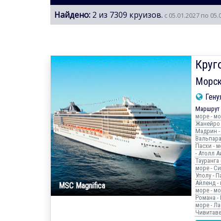
Найдено:
2 из 7309 круизов.
с 05.01.2027 по 05.
Круг
Морск
Гену
Маршрут 
море - мо
Жанейро -
Мадрин - 
Вальпараи
Пасхи - м
- Атолл А
Тауранга 
море - Си
Уполу - Па
Айленд - 
MSC Magnifica
море - мо
Романа - 
море - Ла
Чивитаве