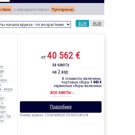
ествие
, с заходом в порты:
Пунтаренас
,
EUR
RUB
40 562 €
от
за каюту
е -
де-
на 2 взр.
о-
В стоимость включены:
оре -
портовые сборы
1 440 €
о.
сервисные сборы включены
а - море
все каюты
 -
рт -
 о.
Подробнее
 Биг-
оре -
Номер круиза: 21656-MA20270105GOAGOA
е - Ла-
ре -