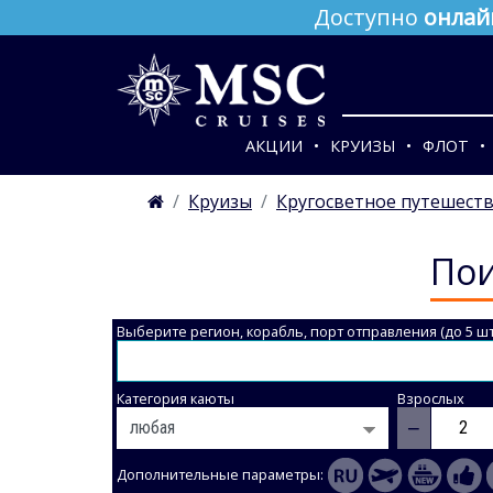
Доступно
онлай
АКЦИИ
КРУИЗЫ
ФЛОТ
Круизы
Кругосветное путешест
Пои
Выберите регион, корабль, порт отправления (до 5 шт
Категория каюты
Взрослых
−
Дополнительные параметры: