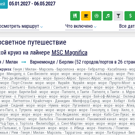
05.01.2027 - 06.05.2027
чей
осмотреть маршрут
Что включено
Все да
осветное путешествие
ой круиз на лайнере
MSC Magnifica
я / Милан
Варнемюнде / Берлин (52 городов/портов в 26 стран
круиза:
Генуя / Милан - Марсель - Барселона - море - Гибралтар - Касабланка - мор
ре - Минделу, о. Сан-Висенте - море - море - море - море - Сальвадор - море - Рио-
 Рио-де-Жанейро - море - море - Буэнос-Айрес - Буэнос-Айрес - море - море - Пуэрт
море - Порт-Стэнли - море - море - Ушуайя - Ушуайя - море - море - Пуэрто-Монт - м
со / Сантьяго - Вальпараисо / Сантьяго - море - море - море - море - Ханга-Роа, 
оре - море - Баунти-Бэй - море - море - Папеэте, о.Таити - Папеэте, о.Таити - о. Муре
итутаки - о. Раротонга - море - море - море - море - море - Бэй-оф-Айлендс - Окленд
- море - Литтелтон / Крайстчерч - Данидин - Милфорд-Саунд - море - Хобарт - Хоба
дней - Сидней - море - море - Нумеа - море - Луганвилл - море - море - море - Апиа,
го-Паго, о. Тутуила - море - море - море - море - море - Гонолулу, о. Оаху - Хило, о.
море - море - море - море - море - Лос-Анджелес - море - море - Кабо-Сан-Лукас - м
ре - Пунтаренас - море - Бальбоа - Панамский канал - Панамский канал - море - мор
Род-Таун, о. Тортола - Филипсбург, о. Синт-Мартен - море - море - море - море - мо
с-Пальмас, о. Гран-Канария - море - море - о. Ибица - море - Неаполь / Помпеи -
кья / Рим - Генуя / Милан - Марсель - Таррагона - море - море - Ла-Корунья - Бил