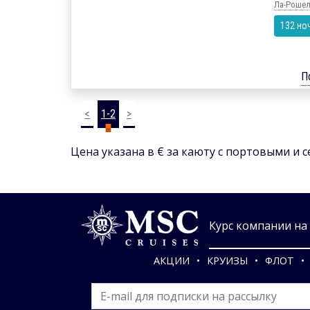
Ла-Рошель
132 но
П
<
1-2
>
Цена указана в € за каюту с портовыми и 
Курс компании на 0
АКЦИИ
КРУИЗЫ
ФЛОТ