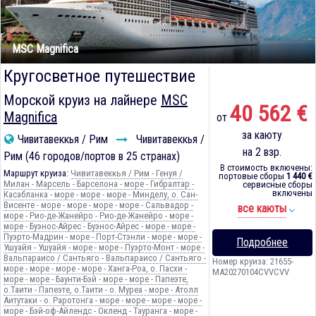
MSC Magnifica
Кругосветное путешествие
Морской круиз на лайнере
MSC
40 562 €
Magnifica
от
за каюту
Чивитавеккья / Рим
Чивитавеккья /
на 2 взр.
Рим (46 городов/портов в 25 странах)
В стоимость включены:
Маршрут круиза:
Чивитавеккья / Рим - Генуя /
портовые сборы
1 440 €
Милан - Марсель - Барселона - море - Гибралтар -
сервисные сборы
включены
Касабланка - море - море - море - Минделу, о. Сан-
Висенте - море - море - море - море - Сальвадор -
все каюты
море - Рио-де-Жанейро - Рио-де-Жанейро - море -
море - Буэнос-Айрес - Буэнос-Айрес - море - море -
Пуэрто-Мадрин - море - Порт-Стэнли - море - море -
Подробнее
Ушуайя - Ушуайя - море - море - Пуэрто-Монт - море -
Вальпараисо / Сантьяго - Вальпараисо / Сантьяго -
Номер круиза: 21655-
море - море - море - море - Ханга-Роа, о. Пасхи -
MA20270104CVVCVV
море - море - Баунти-Бэй - море - море - Папеэте,
о.Таити - Папеэте, о.Таити - о. Муреа - море - Атолл
Аитутаки - о. Раротонга - море - море - море - море -
море - Бэй-оф-Айлендс - Окленд - Тауранга - море -