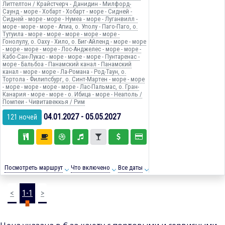
Литтелтон / Крайстчерч - Данидин - Милфорд-
Саунд - море - Хобарт - Хобарт - море - Сидней -
Сидней - море - море - Нумеа - море - Луганвилл -
море - море - море - Апиа, о. Уполу - Паго-Паго, о.
Тутуила - море - море - море - море - море -
Гонолулу, о. Оаху - Хило, о. Биг-Айленд - море - море
- море - море - море - Лос-Анджелес - море - море -
Кабо-Сан-Лукас - море - море - море - Пунтаренас -
море - Бальбоа - Панамский канал - Панамский
канал - море - море - Ла-Романа - Род-Таун, о.
Тортола - Филипсбург, о. Синт-Мартен - море - море
- море - море - море - море - Лас-Пальмас, о. Гран-
Канария - море - море - о. Ибица - море - Неаполь /
Помпеи - Чивитавеккья / Рим
04.01.2027 - 05.05.2027
121 ночей
Посмотреть маршрут
Что включено
Все даты
<
1-1
>