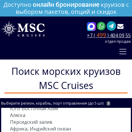
Доступно
онлайн бронирование
круизов с
выбором пакетов, опций и скидок
499
+7 (
) 404 09 55
отдел продаж
Поиск морских круизов
MSC Cruises
Выберите регион, корабль, порт отправления (до 5 шт)
?