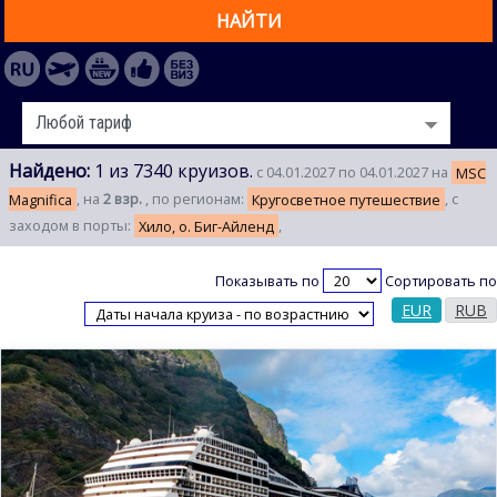
НАЙТИ
Найдено:
1 из 7340 круизов.
с 04.01.2027 по 04.01.2027 на
MSC
Magnifica
, на
2 взр.
, по регионам:
Кругосветное путешествие
, с
заходом в порты:
Хило, о. Биг-Айленд
,
Показывать по
Сортировать по
EUR
RUB