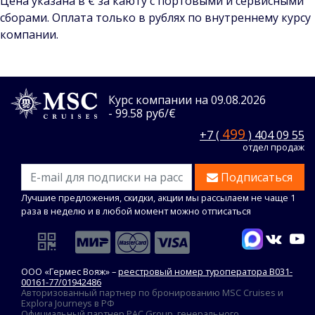
Цена указана в € за каюту с портовыми и сервисными
сборами. Оплата только в рублях по внутреннему курсу
компании.
Курс компании на 09.08.2026
- 99.58 руб/€
499
+7 (
) 404 09 55
отдел продаж
Подписаться
Лучшие предложения, скидки, акции мы рассылаем не чаще 1
раза в неделю и в любой момент можно отписаться
ООО «Гермес Вояж» –
реестровый номер туроператора В031-
00161-77/01942486
Авторизованный партнер по бронированию MSC Cruises и
Explora Journeys в РФ
Официальный партнер PAC Group, генерального