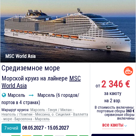
MSC World Asia
Средиземное море
Морской круиз на лайнере
MSC
2 346 €
World Asia
от
за каюту
Марсель
Марсель (6 городов/
на 2 взр.
портов в 4 странах)
В стоимость включены:
Маршрут круиза:
Марсель - Генуя / Милан -
портовые сборы
360 €
Неаполь / Помпеи - Мессина, о. Сицилия - Валлетта
сервисные сборы
включены
- море - Барселона - Марсель
все каюты
08.05.2027 - 15.05.2027
7 ночей