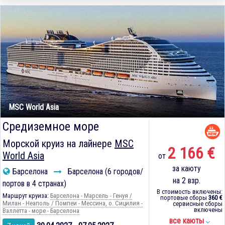
MSC World Asia
Средиземное море
Морской круиз на лайнере
MSC
2 166 €
World Asia
от
за каюту
Барселона
Барселона (6 городов/
на 2 взр.
портов в 4 странах)
В стоимость включены:
Маршрут круиза:
Барселона - Марсель - Генуя /
портовые сборы
360 €
Милан - Неаполь / Помпеи - Мессина, о. Сицилия -
сервисные сборы
включены
Валлетта - море - Барселона
все каюты