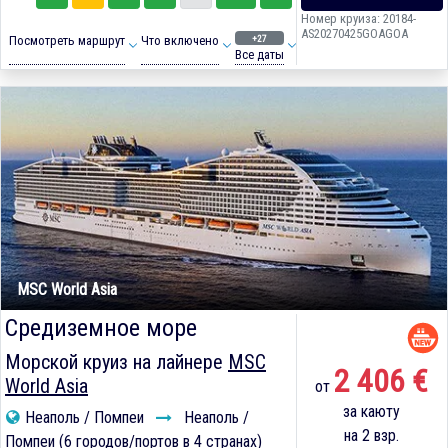
Номер круиза: 20184-
AS20270425GOAGOA
+27
Посмотреть маршрут
Что включено
Все даты
MSC World Asia
Средиземное море
Морской круиз на лайнере
MSC
2 406 €
World Asia
от
за каюту
Неаполь / Помпеи
Неаполь /
на 2 взр.
Помпеи (6 городов/портов в 4 странах)