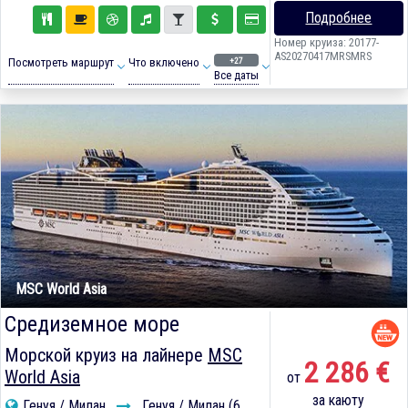
Подробнее
Номер круиза: 20177-
AS20270417MRSMRS
+27
Посмотреть маршрут
Что включено
Все даты
MSC World Asia
Средиземное море
Морской круиз на лайнере
MSC
2 286 €
World Asia
от
за каюту
Генуя / Милан
Генуя / Милан (6