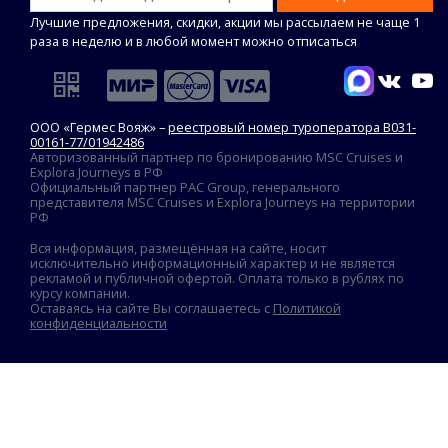
Лучшие предложения, скидки, акции мы рассылаем не чаще 1
раза в неделю и в любой момент можно отписаться
ООО «Гермес Вояж» –
реестровый номер туроператора В031-
00161-77/01942486
Авторизованный партнер по бронированию MSC Cruises и
Explora Journeys в РФ
Официальный партнер PAC Group, генерального
представителя MSC Cruises и Explora Journeys на территории
РФ
Вся информация, размещённая на сайте, носит
исключительно информационный характер и не является
рекламой и публичной офертой. Оплата только в рублях по
курсу компании.
Оставаясь на сайте Вы соглашаетесь с
Политикой
конфиденциальности