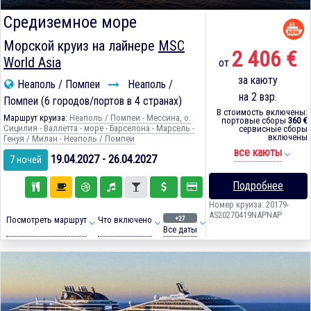
Средиземное море
Морской круиз на лайнере
MSC
2 406 €
World Asia
от
за каюту
Неаполь / Помпеи
Неаполь /
на 2 взр.
Помпеи (6 городов/портов в 4 странах)
В стоимость включены:
Маршрут круиза:
Неаполь / Помпеи - Мессина, о.
портовые сборы
360 €
Сицилия - Валлетта - море - Барселона - Марсель -
сервисные сборы
включены
Генуя / Милан - Неаполь / Помпеи
все каюты
19.04.2027 - 26.04.2027
7 ночей
Подробнее
Номер круиза: 20179-
AS20270419NAPNAP
+27
Посмотреть маршрут
Что включено
Все даты