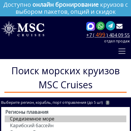
Доступно
онлайн бронирование
круизов с
выбором пакетов, опций и скидок
499
+7 (
) 404 09 55
отдел продаж
Поиск морских круизов
MSC Cruises
Выберите регион, корабль, порт отправления (до 5 шт)
?