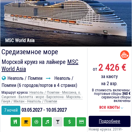
MSC World Asia
Средиземное море
Морской круиз на лайнере
MSC
2 426 €
World Asia
от
за каюту
Неаполь / Помпеи
Неаполь /
на 2 взр.
Помпеи (6 городов/портов в 4 странах)
В стоимость включены:
Маршрут круиза:
Неаполь / Помпеи - Мессина, о.
портовые сборы
360 €
Сицилия - Валлетта - море - Барселона - Марсель -
сервисные сборы
включены
Генуя / Милан - Неаполь / Помпеи
все каюты
03.05.2027 - 10.05.2027
7 ночей
Подробнее
Номер круиза: 20191-