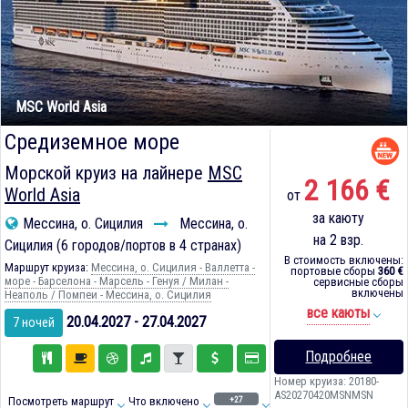
MSC World Asia
Средиземное море
Морской круиз на лайнере
MSC
2 166 €
World Asia
от
за каюту
Мессина, о. Сицилия
Мессина, о.
на 2 взр.
Сицилия (6 городов/портов в 4 странах)
В стоимость включены:
Маршрут круиза:
Мессина, о. Сицилия - Валлетта -
портовые сборы
360 €
море - Барселона - Марсель - Генуя / Милан -
сервисные сборы
включены
Неаполь / Помпеи - Мессина, о. Сицилия
все каюты
20.04.2027 - 27.04.2027
7 ночей
Подробнее
Номер круиза: 20180-
AS20270420MSNMSN
+27
Посмотреть маршрут
Что включено