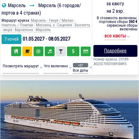
за каюту
Марсель
Марсель (6 городов/
на 2 взр.
портов в 4 странах)
В стоимость включены:
Маршрут круиза:
Марсель - Генуя / Милан -
портовые сборы
360 €
Неаполь / Помпеи - Мессина, о. Сицилия - Валлетта
сервисные сборы
включены
- море - Барселона - Марсель
все каюты
01.05.2027 - 08.05.2027
7 ночей
Подробнее
Номер круиза: 20189-
AS20270501MRSMRS
+27
Посмотреть маршрут
Что включено
Все даты