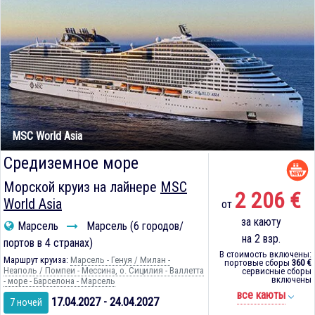
MSC World Asia
Средиземное море
Морской круиз на лайнере
MSC
2 206 €
World Asia
от
за каюту
Марсель
Марсель (6 городов/
на 2 взр.
портов в 4 странах)
В стоимость включены:
Маршрут круиза:
Марсель - Генуя / Милан -
портовые сборы
360 €
Неаполь / Помпеи - Мессина, о. Сицилия - Валлетта
сервисные сборы
включены
- море - Барселона - Марсель
все каюты
17.04.2027 - 24.04.2027
7 ночей