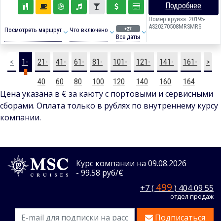
Подробнее
Номер круиза: 20195-
AS20270508MRSMRS
+27
Посмотреть маршрут
Что включено
Все даты
<
1-
21-
41-
61-
81-
101-
121-
141-
161-
>
20
40
60
80
100
120
140
160
164
Цена указана в € за каюту с портовыми и сервисными
сборами. Оплата только в рублях по внутреннему курсу
компании.
Курс компании на 09.08.2026
- 99.58 руб/€
499
+7 (
) 404 09 55
отдел продаж
Подписаться