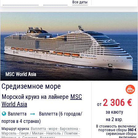
Все даты
MSC World Asia
Средиземное море
Морской круиз на лайнере
MSC
2 306 €
World Asia
от
за каюту
Валлетта
Валлетта (6 городов/
на 2 взр.
портов в 4 странах)
В стоимость включены:
Маршрут круиза:
Валлетта - море - Барселона -
портовые сборы
360 €
Марсель - Генуя / Милан - Неаполь / Помпеи -
сервисные сборы
включены
Мессина, о. Сицилия - Валлетта