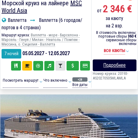
Морской круиз на лайнере
MSC
2 346 €
World Asia
от
за каюту
Валлетта
Валлетта (6 городов/
на 2 взр.
портов в 4 странах)
В стоимость включены:
Маршрут круиза:
Валлетта - море - Барселона -
портовые сборы
360 €
Марсель - Генуя / Милан - Неаполь / Помпеи -
сервисные сборы
включены
Мессина, о. Сицилия - Валлетта
все каюты
05.05.2027 - 12.05.2027
7 ночей
Подробнее
Номер круиза: 20193-
AS20270505MLAMLA
+28
Посмотреть маршрут
Что включено
Все даты