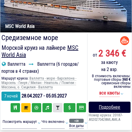
MSC World Asia
Средиземное море
Морской круиз на лайнере
MSC
2 346 €
World Asia
от
за каюту
Валлетта
Валлетта (6 городов/
на 2 взр.
портов в 4 странах)
В стоимость включены:
Маршрут круиза:
Валлетта - море - Барселона -
портовые сборы
360 €
Марсель - Генуя / Милан - Неаполь / Помпеи -
сервисные сборы
включены
Мессина, о. Сицилия - Валлетта
все каюты
28.04.2027 - 05.05.2027
7 ночей
Подробнее
Номер круиза: 20187-
AS20270428MLAMLA
+28
Посмотреть маршрут
Что включено
Все даты