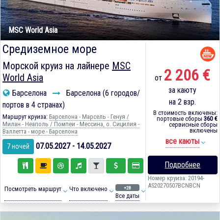
MSC World Asia
Средиземное море
Морской круиз на лайнере
MSC
2 206 €
World Asia
от
за каюту
Барселона
Барселона (6 городов/
на 2 взр.
портов в 4 странах)
В стоимость включены:
Маршрут круиза:
Барселона - Марсель - Генуя /
портовые сборы
360 €
Милан - Неаполь / Помпеи - Мессина, о. Сицилия -
сервисные сборы
включены
Валлетта - море - Барселона
все каюты
07.05.2027 - 14.05.2027
7 ночей
Подробнее
Номер круиза: 20194-
AS20270507BCNBCN
+28
Посмотреть маршрут
Что включено
Все даты