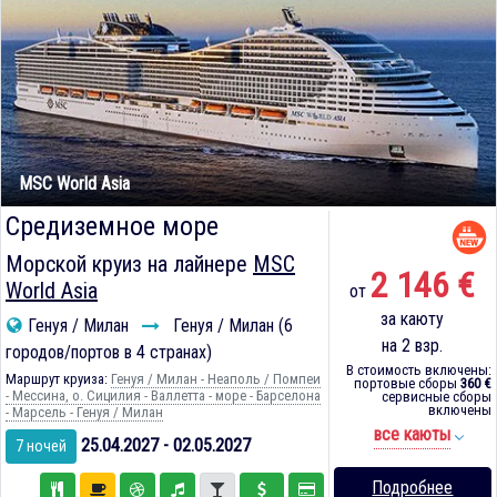
MSC World Asia
Средиземное море
Морской круиз на лайнере
MSC
2 146 €
World Asia
от
за каюту
Генуя / Милан
Генуя / Милан (6
на 2 взр.
городов/портов в 4 странах)
В стоимость включены:
Маршрут круиза:
Генуя / Милан - Неаполь / Помпеи
портовые сборы
360 €
- Мессина, о. Сицилия - Валлетта - море - Барселона
сервисные сборы
включены
- Марсель - Генуя / Милан
все каюты
25.04.2027 - 02.05.2027
7 ночей
Подробнее