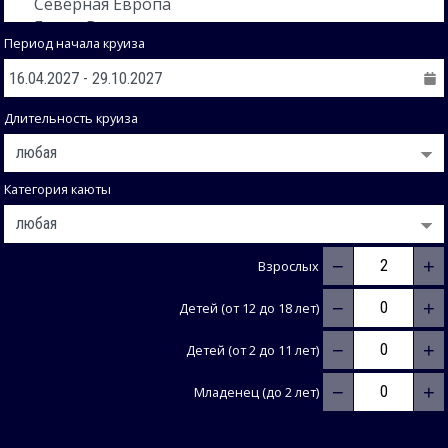
Период начала круиза
Длительность круиза
Категория каюты
−
+
Взрослых
−
+
Детей (от 12 до 18 лет)
−
+
Детей (от 2 до 11 лет)
−
+
Младенец (до 2 лет)