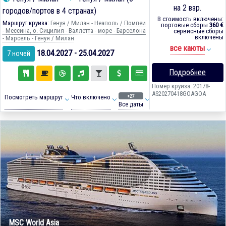
на 2 взр.
городов/портов в 4 странах)
В стоимость включены:
Маршрут круиза:
Генуя / Милан - Неаполь / Помпеи
портовые сборы
360 €
- Мессина, о. Сицилия - Валлетта - море - Барселона
сервисные сборы
включены
- Марсель - Генуя / Милан
все каюты
18.04.2027 - 25.04.2027
7 ночей
Подробнее
Номер круиза: 20178-
AS20270418GOAGOA
+27
Посмотреть маршрут
Что включено
Все даты
MSC World Asia