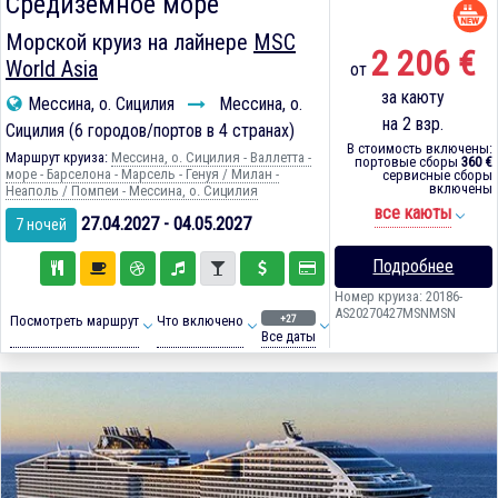
Средиземное море
Морской круиз на лайнере
MSC
2 206 €
World Asia
от
за каюту
Мессина, о. Сицилия
Мессина, о.
на 2 взр.
Сицилия (6 городов/портов в 4 странах)
В стоимость включены:
Маршрут круиза:
Мессина, о. Сицилия - Валлетта -
портовые сборы
360 €
море - Барселона - Марсель - Генуя / Милан -
сервисные сборы
включены
Неаполь / Помпеи - Мессина, о. Сицилия
все каюты
27.04.2027 - 04.05.2027
7 ночей
Подробнее
Номер круиза: 20186-
AS20270427MSNMSN
+27
Посмотреть маршрут
Что включено
Все даты