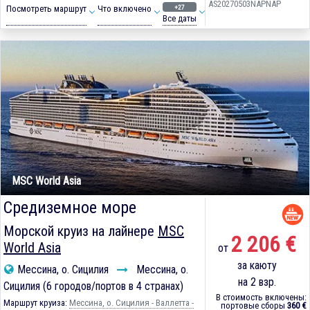
AS20270503NAPNAP
+27
Посмотреть маршрут
Что включено
Все даты
MSC World Asia
Средиземное море
Морской круиз на лайнере
MSC
2 206 €
World Asia
от
за каюту
Мессина, о. Сицилия
Мессина, о.
на 2 взр.
Сицилия (6 городов/портов в 4 странах)
В стоимость включены:
Маршрут круиза:
Мессина, о. Сицилия - Валлетта -
портовые сборы
360 €