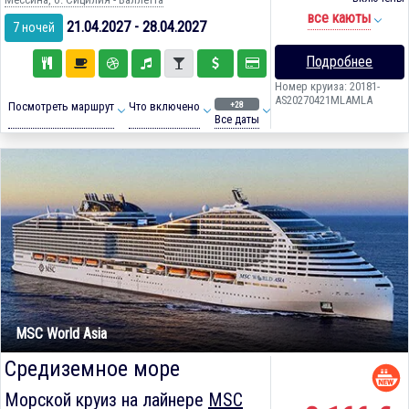
все каюты
21.04.2027 - 28.04.2027
7 ночей
Подробнее
Номер круиза: 20181-
AS20270421MLAMLA
+28
Посмотреть маршрут
Что включено
Все даты
MSC World Asia
Средиземное море
Морской круиз на лайнере
MSC