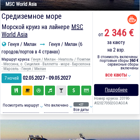
MSC World Asia
Средиземное море
Морской круиз на лайнере
MSC
2 346 €
World Asia
от
за каюту
Генуя / Милан
Генуя / Милан (6
на 2 взр.
городов/портов в 4 странах)
В стоимость включены:
Маршрут круиза:
Генуя / Милан - Неаполь / Помпеи
портовые сборы
360 €
- Мессина, о. Сицилия - Валлетта - море - Барселона
сервисные сборы
включены
- Марсель - Генуя / Милан
все каюты
02.05.2027 - 09.05.2027
7 ночей
Подробнее
Номер круиза: 20190-
AS20270502GOAGOA
+27
Посмотреть маршрут
Что включено
Все даты