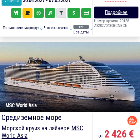
30.04.2027 - 07.05.2027
7 ночей
Подробнее
Номер круиза: 20188-
AS20270430BCNBCN
+28
Посмотреть маршрут
Что включено
Все даты
MSC World Asia
Средиземное море
Морской круиз на лайнере
MSC
2 426 €
World Asia
от