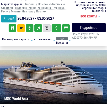
В стоимость включены:
Маршрут круиза:
Неаполь / Помпеи - Мессина, о.
портовые сборы
360 €
Сицилия - Валлетта - море - Барселона - Марсель -
сервисные сборы
включены
Генуя / Милан - Неаполь / Помпеи
все каюты
26.04.2027 - 03.05.2027
7 ночей
Подробнее
Номер круиза: 20185-
AS20270426NAPNAP
+27
Посмотреть маршрут
Что включено
Все даты
MSC World Asia