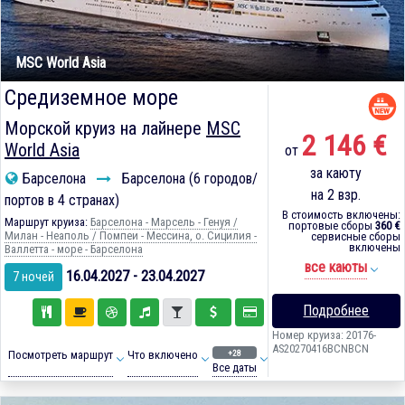
MSC World Asia
Средиземное море
Морской круиз на лайнере
MSC
2 146 €
World Asia
от
за каюту
Барселона
Барселона (6 городов/
на 2 взр.
портов в 4 странах)
В стоимость включены:
Маршрут круиза:
Барселона - Марсель - Генуя /
портовые сборы
360 €
Милан - Неаполь / Помпеи - Мессина, о. Сицилия -
сервисные сборы
включены
Валлетта - море - Барселона
все каюты
16.04.2027 - 23.04.2027
7 ночей
Подробнее
Номер круиза: 20176-
AS20270416BCNBCN
+28
Посмотреть маршрут
Что включено
Все даты