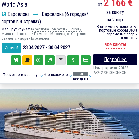
2 166 €
World Asia
от
за каюту
Барселона
Барселона (6 городов/
на 2 взр.
портов в 4 странах)
В стоимость включены:
Маршрут круиза:
Барселона - Марсель - Генуя /
портовые сборы
360 €
Милан - Неаполь / Помпеи - Мессина, о. Сицилия -
сервисные сборы
включены
Валлетта - море - Барселона
все каюты
23.04.2027 - 30.04.2027
7 ночей
Подробнее
Номер круиза: 20182-
AS20270423BCNBCN
+28
Посмотреть маршрут
Что включено
Все даты