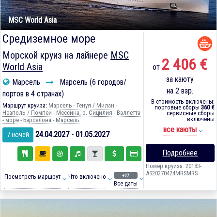
MSC World Asia
Средиземное море
Морской круиз на лайнере
MSC
2 406 €
World Asia
от
за каюту
Марсель
Марсель (6 городов/
на 2 взр.
портов в 4 странах)
В стоимость включены:
Маршрут круиза:
Марсель - Генуя / Милан -
портовые сборы
360 €
Неаполь / Помпеи - Мессина, о. Сицилия - Валлетта
сервисные сборы
включены
- море - Барселона - Марсель
все каюты
24.04.2027 - 01.05.2027
7 ночей
Подробнее
Номер круиза: 20183-
AS20270424MRSMRS
+27
Посмотреть маршрут
Что включено
Все даты