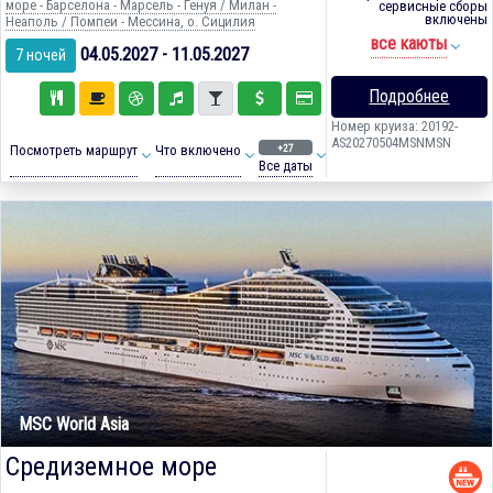
море - Барселона - Марсель - Генуя / Милан -
сервисные сборы
включены
Неаполь / Помпеи - Мессина, о. Сицилия
все каюты
04.05.2027 - 11.05.2027
7 ночей
Подробнее
Номер круиза: 20192-
AS20270504MSNMSN
+27
Посмотреть маршрут
Что включено
Все даты
MSC World Asia
Средиземное море