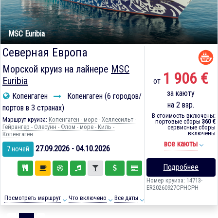
MSC Euribia
Северная Европа
Морской круиз на лайнере
MSC
1 906 €
Euribia
от
за каюту
Копенгаген
Копенгаген (6 городов/
на 2 взр.
портов в 3 странах)
В стоимость включены:
Маршрут круиза:
Копенгаген - море - Хеллесильт -
портовые сборы
360 €
Гейрангер - Олесунн - Флом - море - Киль -
сервисные сборы
включены
Копенгаген
все каюты
27.09.2026 - 04.10.2026
7 ночей
Подробнее
Номер круиза: 14713-
ER20260927CPHCPH
Посмотреть маршрут
Что включено
Все даты