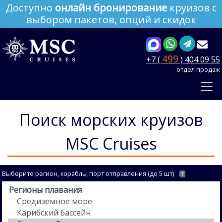
Доступно
онлайн бронирование
круизов с
выбором пакетов, опций и скидок
499
+7 (
) 404 09 55
отдел продаж
Поиск морских круизов
MSC Cruises
Выберите регион, корабль, порт отправления (до 5 шт)
?