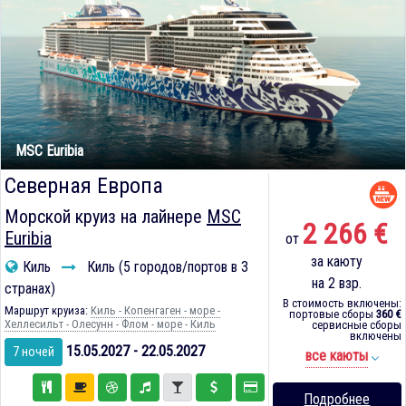
MSC Euribia
Северная Европа
Морской круиз на лайнере
MSC
2 266 €
Euribia
от
за каюту
Киль
Киль (5 городов/портов в 3
на 2 взр.
странах)
В стоимость включены:
Маршрут круиза:
Киль - Копенгаген - море -
портовые сборы
360 €
Хеллесильт - Олесунн - Флом - море - Киль
сервисные сборы
включены
15.05.2027 - 22.05.2027
7 ночей
все каюты
Подробнее