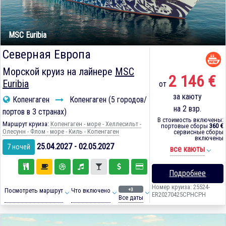
MSC Euribia
Северная Европа
Морской круиз на лайнере
MSC
2 146 €
Euribia
от
за каюту
Копенгаген
Копенгаген (5 городов/
на 2 взр.
портов в 3 странах)
В стоимость включены:
Маршрут круиза:
Копенгаген - море - Хеллесильт -
портовые сборы
360 €
Олесунн - Флом - море - Киль - Копенгаген
сервисные сборы
включены
25.04.2027 - 02.05.2027
7 ночей
все каюты
Подробнее
Номер круиза: 25524-
+3
Посмотреть маршрут
Что включено
ER20270425CPHCPH
Все даты