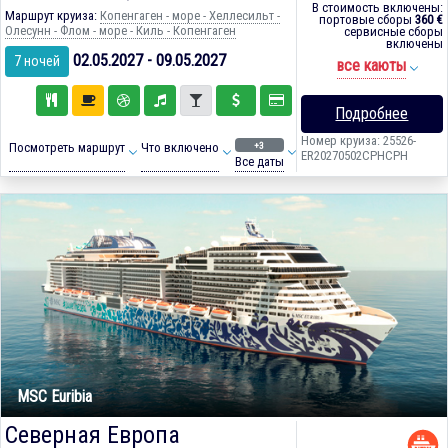
В стоимость включены:
Маршрут круиза:
Копенгаген - море - Хеллесильт -
портовые сборы
360 €
Олесунн - Флом - море - Киль - Копенгаген
сервисные сборы
включены
02.05.2027 - 09.05.2027
7 ночей
все каюты
Подробнее
Номер круиза: 25526-
+3
Посмотреть маршрут
Что включено
ER20270502CPHCPH
Все даты
MSC Euribia
Северная Европа