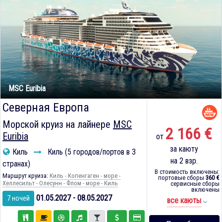
MSC Euribia
Северная Европа
Морской круиз на лайнере
MSC
2 166 €
Euribia
от
за каюту
Киль
Киль (5 городов/портов в 3
на 2 взр.
странах)
В стоимость включены:
Маршрут круиза:
Киль - Копенгаген - море -
портовые сборы
360 €
Хеллесильт - Олесунн - Флом - море - Киль
сервисные сборы
включены
01.05.2027 - 08.05.2027
7 ночей
все каюты