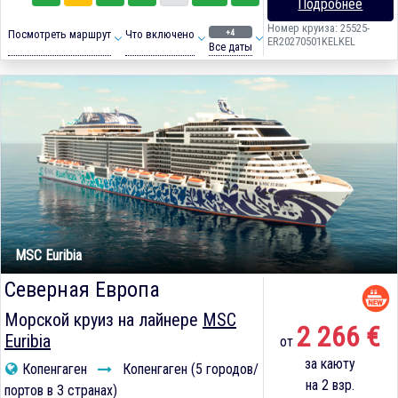
Подробнее
Номер круиза: 25525-
+4
Посмотреть маршрут
Что включено
ER20270501KELKEL
Все даты
MSC Euribia
Северная Европа
Морской круиз на лайнере
MSC
2 266 €
Euribia
от
за каюту
Копенгаген
Копенгаген (5 городов/
на 2 взр.
портов в 3 странах)