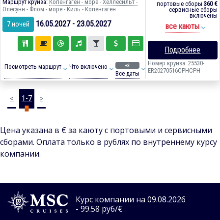
Маршрут круиза:
Копенгаген - море - Хеллесильт -
портовые сборы
360 €
Олесунн - Флом - море - Киль - Копенгаген
сервисные сборы
включены
16.05.2027 - 23.05.2027
7 ночей
все каюты
Подробнее
Номер круиза: 25530-
+3
Посмотреть маршрут
Что включено
ER20270516CPHCPH
Все даты
<
1-7
>
Цена указана в € за каюту с портовыми и сервисными
сборами. Оплата только в рублях по внутреннему курсу
компании.
Курс компании на 09.08.2026
- 99.58 руб/€