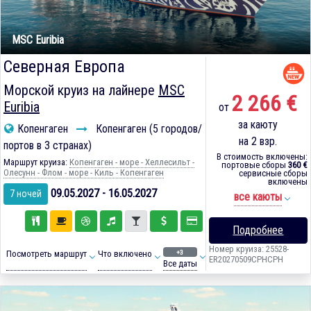
MSC Euribia
Северная Европа
Морской круиз на лайнере
MSC
2 266 €
Euribia
от
за каюту
Копенгаген
Копенгаген (5 городов/
на 2 взр.
портов в 3 странах)
В стоимость включены:
Маршрут круиза:
Копенгаген - море - Хеллесильт -
портовые сборы
360 €
Олесунн - Флом - море - Киль - Копенгаген
сервисные сборы
включены
09.05.2027 - 16.05.2027
7 ночей
все каюты
Подробнее
Номер круиза: 25528-
+3
Посмотреть маршрут
Что включено
ER20270509CPHCPH
Все даты