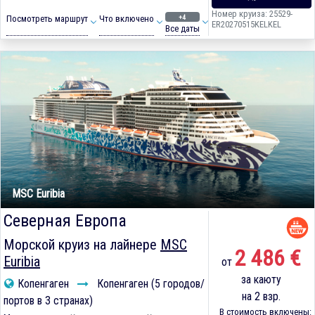
Номер круиза: 25529-
+4
Посмотреть маршрут
Что включено
ER20270515KELKEL
Все даты
MSC Euribia
Северная Европа
Морской круиз на лайнере
MSC
2 486 €
Euribia
от
за каюту
Копенгаген
Копенгаген (5 городов/
на 2 взр.
портов в 3 странах)
В стоимость включены: