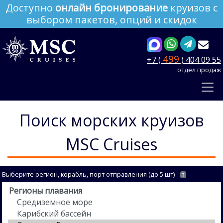
Доступно
онлайн бронирование
круизов с
выбором пакетов, опций и скидок
499
+7 (
) 404 09 55
отдел продаж
Поиск морских круизов
MSC Cruises
Выберите регион, корабль, порт отправления (до 5 шт)
?