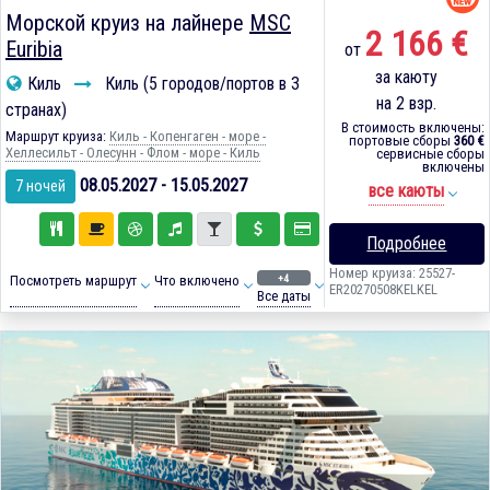
Морской круиз на лайнере
MSC
2 166 €
Euribia
от
за каюту
Киль
Киль (5 городов/портов в 3
на 2 взр.
странах)
В стоимость включены:
Маршрут круиза:
Киль - Копенгаген - море -
портовые сборы
360 €
Хеллесильт - Олесунн - Флом - море - Киль
сервисные сборы
включены
08.05.2027 - 15.05.2027
7 ночей
все каюты
Подробнее
Номер круиза: 25527-
+4
Посмотреть маршрут
Что включено
ER20270508KELKEL
Все даты