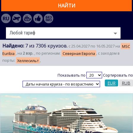
НАЙТИ
Найдено:
7 из 7306 круизов.
с 25.04.2027 по 16.05.2027 на
MSC
Euribia
, на
2 взр.
, по регионам:
Северная Европа
, с заходом в
порты:
Хеллесильт
,
Показывать по
Сортировать по
EUR
RUB