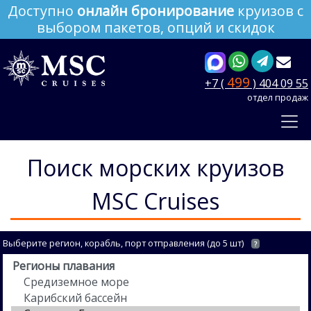
Доступно
онлайн бронирование
круизов с
выбором пакетов, опций и скидок
499
+7 (
) 404 09 55
отдел продаж
Поиск морских круизов
MSC Cruises
Выберите регион, корабль, порт отправления (до 5 шт)
?