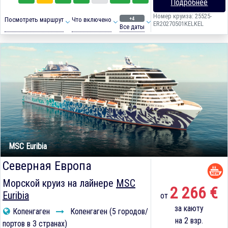
Подробнее
Номер круиза: 25525-
+4
Посмотреть маршрут
Что включено
ER20270501KELKEL
Все даты
MSC Euribia
Северная Европа
Морской круиз на лайнере
MSC
2 266 €
Euribia
от
за каюту
Копенгаген
Копенгаген (5 городов/
на 2 взр.
портов в 3 странах)