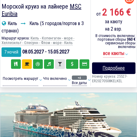
Морской круиз на лайнере
MSC
2 166 €
Euribia
от
за каюту
Киль
Киль (5 городов/портов в 3
на 2 взр.
странах)
В стоимость включены:
Маршрут круиза:
Киль - Копенгаген - море -
портовые сборы
360 €
Хеллесильт - Олесунн - Флом - море - Киль
сервисные сборы
включены
08.05.2027 - 15.05.2027
7 ночей
все каюты
Подробнее
Номер круиза: 25527-
+4
Посмотреть маршрут
Что включено
ER20270508KELKEL
Все даты