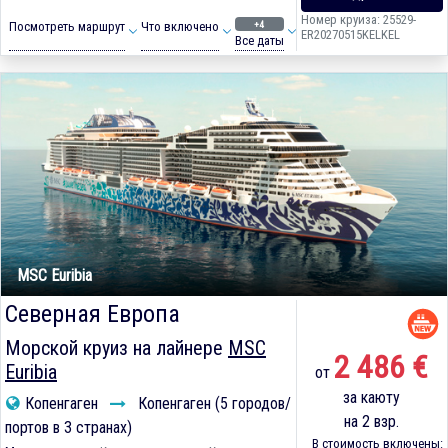
Номер круиза: 25529-
+4
Посмотреть маршрут
Что включено
ER20270515KELKEL
Все даты
MSC Euribia
Северная Европа
Морской круиз на лайнере
MSC
2 486 €
Euribia
от
за каюту
Копенгаген
Копенгаген (5 городов/
на 2 взр.
портов в 3 странах)
В стоимость включены: