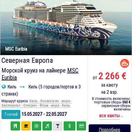
MSC Euribia
Северная Европа
Морской круиз на лайнере
MSC
2 266 €
Euribia
от
за каюту
Киль
Киль (5 городов/портов в 3
на 2 взр.
странах)
В стоимость включены:
Маршрут круиза:
Киль - Копенгаген - море -
портовые сборы
360 €
Хеллесильт - Олесунн - Флом - море - Киль
сервисные сборы
включены
15.05.2027 - 22.05.2027
7 ночей
все каюты
Подробнее