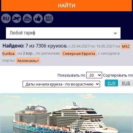
НАЙТИ
Найдено:
7 из 7306 круизов.
с 25.04.2027 по 16.05.2027 на
MSC
Euribia
, на
2 взр.
, по регионам:
Северная Европа
, с заходом в
порты:
Хеллесильт
,
Показывать по
Сортировать по
EUR
RUB