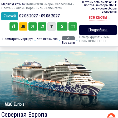
В стоимость включены:
Маршрут круиза:
Копенгаген - море - Хеллесильт -
портовые сборы
360 €
Олесунн - Флом - море - Киль - Копенгаген
сервисные сборы
включены
02.05.2027 - 09.05.2027
7 ночей
все каюты
Подробнее
Номер круиза: 25526-
+3
Посмотреть маршрут
Что включено
ER20270502CPHCPH
Все даты
MSC Euribia
Северная Европа