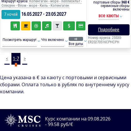
Маршрут круиза:
Копенгаген - море - Хеллесильт -
портовые сборы
360 €
Олесунн - Флом - море - Киль - Копенгаген
сервисные сборы
включены
16.05.2027 - 23.05.2027
7 ночей
все каюты
Подробнее
Номер круиза: 25530-
+3
Посмотреть маршрут
Что включено
ER20270516CPHCPH
Все даты
<
1-7
>
Цена указана в € за каюту с портовыми и сервисными
сборами. Оплата только в рублях по внутреннему курсу
компании.
Курс компании на 09.08.2026
- 99.58 руб/€