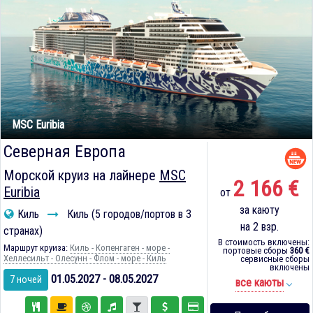
MSC Euribia
Северная Европа
Морской круиз на лайнере
MSC
2 166 €
Euribia
от
за каюту
Киль
Киль (5 городов/портов в 3
на 2 взр.
странах)
В стоимость включены:
Маршрут круиза:
Киль - Копенгаген - море -
портовые сборы
360 €
Хеллесильт - Олесунн - Флом - море - Киль
сервисные сборы
включены
01.05.2027 - 08.05.2027
7 ночей
все каюты