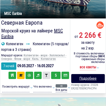
MSC Euribia
Северная Европа
Морской круиз на лайнере
MSC
2 266 €
Euribia
от
за каюту
Копенгаген
Копенгаген (5 городов/
на 2 взр.
портов в 3 странах)
В стоимость включены:
Маршрут круиза:
Копенгаген - море - Хеллесильт -
портовые сборы
360 €
Олесунн - Флом - море - Киль - Копенгаген
сервисные сборы
включены
09.05.2027 - 16.05.2027
7 ночей
все каюты
Подробнее
Номер круиза: 25528-
+3
Посмотреть маршрут
Что включено
ER20270509CPHCPH
Все даты