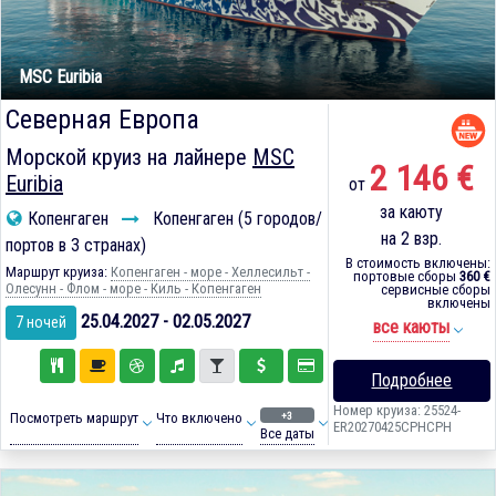
MSC Euribia
Северная Европа
Морской круиз на лайнере
MSC
2 146 €
Euribia
от
за каюту
Копенгаген
Копенгаген (5 городов/
на 2 взр.
портов в 3 странах)
В стоимость включены:
Маршрут круиза:
Копенгаген - море - Хеллесильт -
портовые сборы
360 €
Олесунн - Флом - море - Киль - Копенгаген
сервисные сборы
включены
25.04.2027 - 02.05.2027
7 ночей
все каюты
Подробнее
Номер круиза: 25524-
+3
Посмотреть маршрут
Что включено
ER20270425CPHCPH
Все даты