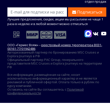
отдел продаж
Подписаться
Лучшие предложения, скидки, акции мы рассылаем не чаще 1
раза в неделю и в любой момент можно отписаться
ООО «Гермес Вояж» –
реестровый номер туроператора В031-
00161-77/01942486
Авторизованный партнер по бронированию MSC Cruises и
Explora Journeys в РФ
Официальный партнер PAC Group, генерального
представителя MSC Cruises и Explora Journeys на территории
РФ
Вся информация, размещённая на сайте, носит
исключительно информационный характер и не является
рекламой и публичной офертой. Оплата только в рублях по
курсу компании.
Оставаясь на сайте Вы соглашаетесь с
Политикой
конфиденциальности