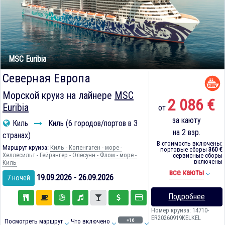
MSC Euribia
Северная Европа
Морской круиз на лайнере
MSC
2 086 €
Euribia
от
за каюту
Киль
Киль (6 городов/портов в 3
на 2 взр.
странах)
В стоимость включены:
Маршрут круиза:
Киль - Копенгаген - море -
портовые сборы
360 €
Хеллесильт - Гейрангер - Олесунн - Флом - море -
сервисные сборы
включены
Киль
все каюты
19.09.2026 - 26.09.2026
7 ночей
Подробнее
Номер круиза: 14710-
ER20260919KELKEL
+16
Посмотреть маршрут
Что включено