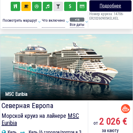
Подробнее
Номер круиза: 14706-
ER20260905KELKEL
+16
Посмотреть маршрут
Что включено
Все даты
MSC Euribia
Северная Европа
Морской круиз на лайнере
MSC
2 026 €
Euribia
от
за каюту
Киль
Киль (6 городов/портов в 3