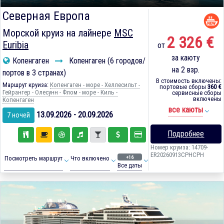
Северная Европа
Морской круиз на лайнере
MSC
2 326 €
Euribia
от
за каюту
Копенгаген
Копенгаген (6 городов/
на 2 взр.
портов в 3 странах)
В стоимость включены:
Маршрут круиза:
Копенгаген - море - Хеллесильт -
портовые сборы
360 €
Гейрангер - Олесунн - Флом - море - Киль -
сервисные сборы
включены
Копенгаген
все каюты
13.09.2026 - 20.09.2026
7 ночей
Подробнее
Номер круиза: 14709-
ER20260913CPHCPH
+16
Посмотреть маршрут
Что включено
Все даты