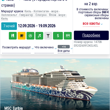
на 2 взр.
странах)
В стоимость включены:
Маршрут круиза:
Киль - Копенгаген - море -
портовые сборы
360 €
Хеллесильт - Гейрангер - Олесунн - Флом - море -
сервисные сборы
включены
Киль
все каюты
12.09.2026 - 19.09.2026
7 ночей
Подробнее
Номер круиза: 14708-
ER20260912KELKEL
+16
Посмотреть маршрут
Что включено
Все даты
MSC Euribia