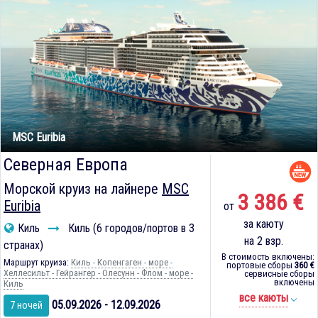
MSC Euribia
Северная Европа
Морской круиз на лайнере
MSC
3 386 €
Euribia
от
за каюту
Киль
Киль (6 городов/портов в 3
на 2 взр.
странах)
В стоимость включены:
Маршрут круиза:
Киль - Копенгаген - море -
портовые сборы
360 €
Хеллесильт - Гейрангер - Олесунн - Флом - море -
сервисные сборы
включены
Киль
все каюты
05.09.2026 - 12.09.2026
7 ночей