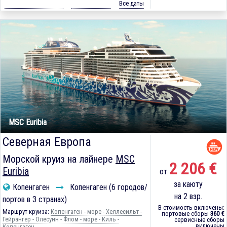
Все даты
MSC Euribia
Северная Европа
Морской круиз на лайнере
MSC
2 206 €
Euribia
от
за каюту
Копенгаген
Копенгаген (6 городов/
на 2 взр.
портов в 3 странах)
В стоимость включены:
Маршрут круиза:
Копенгаген - море - Хеллесильт -
портовые сборы
360 €
Гейрангер - Олесунн - Флом - море - Киль -
сервисные сборы
включены
Копенгаген