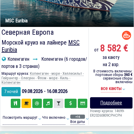
MSC Euribia
Северная Европа
Морской круиз на лайнере
MSC
8 582 €
Euribia
от
за каюту
Копенгаген
Копенгаген (6 городов/
на 2 взр.
портов в 3 странах)
В стоимость включены:
Маршрут круиза:
Копенгаген - море - Хеллесильт -
портовые сборы
360 €
Гейрангер - Олесунн - Флом - море - Киль -
сервисные сборы
включены
Копенгаген
все каюты
09.08.2026 - 16.08.2026
7 ночей
Подробнее
Номер круиза: 14699-
ER20260809CPHCPH
+16
Посмотреть маршрут
Что включено
Все даты