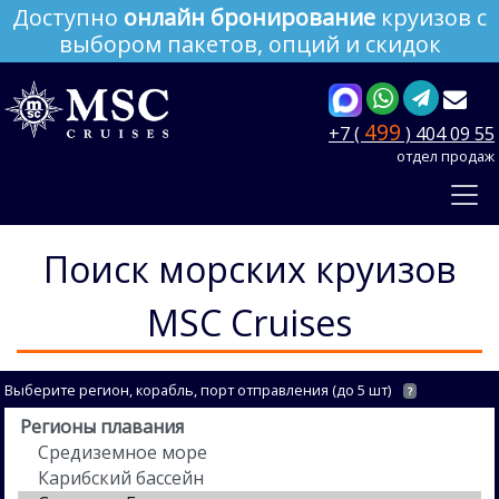
Доступно
онлайн бронирование
круизов с
выбором пакетов, опций и скидок
499
+7 (
) 404 09 55
отдел продаж
Поиск морских круизов
MSC Cruises
Выберите регион, корабль, порт отправления (до 5 шт)
?