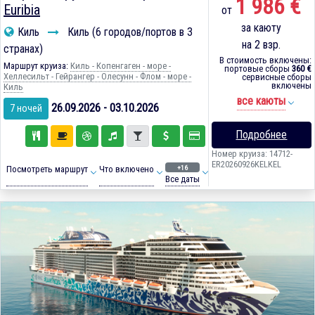
1 986 €
Euribia
от
за каюту
Киль
Киль (6 городов/портов в 3
на 2 взр.
странах)
В стоимость включены:
Маршрут круиза:
Киль - Копенгаген - море -
портовые сборы
360 €
Хеллесильт - Гейрангер - Олесунн - Флом - море -
сервисные сборы
включены
Киль
все каюты
26.09.2026 - 03.10.2026
7 ночей
Подробнее
Номер круиза: 14712-
ER20260926KELKEL
+16
Посмотреть маршрут
Что включено
Все даты