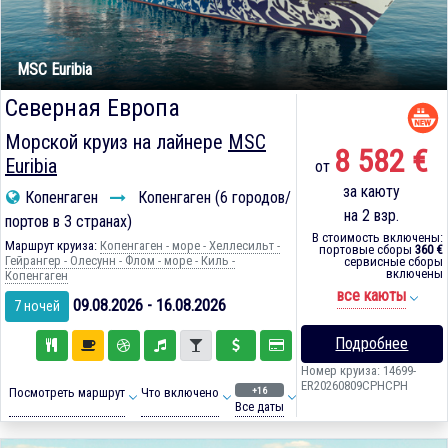
MSC Euribia
Северная Европа
Морской круиз на лайнере
MSC
8 582 €
Euribia
от
за каюту
Копенгаген
Копенгаген (6 городов/
на 2 взр.
портов в 3 странах)
В стоимость включены:
Маршрут круиза:
Копенгаген - море - Хеллесильт -
портовые сборы
360 €
Гейрангер - Олесунн - Флом - море - Киль -
сервисные сборы
включены
Копенгаген
все каюты
09.08.2026 - 16.08.2026
7 ночей
Подробнее
Номер круиза: 14699-
ER20260809CPHCPH
+16
Посмотреть маршрут
Что включено
Все даты