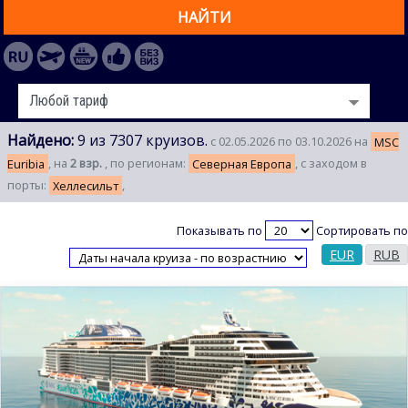
НАЙТИ
Найдено:
9 из 7307 круизов.
с 02.05.2026 по 03.10.2026 на
MSC
Euribia
, на
2 взр.
, по регионам:
Северная Европа
, с заходом в
порты:
Хеллесильт
,
Показывать по
Сортировать по
EUR
RUB