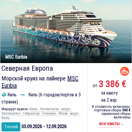
MSC Euribia
Северная Европа
Морской круиз на лайнере
MSC
3 386 €
Euribia
от
за каюту
Киль
Киль (6 городов/портов в 3
на 2 взр.
странах)
В стоимость включены:
Маршрут круиза:
Киль - Копенгаген - море -
портовые сборы
360 €
Хеллесильт - Гейрангер - Олесунн - Флом - море -
сервисные сборы
включены
Киль
все каюты
05.09.2026 - 12.09.2026
7 ночей