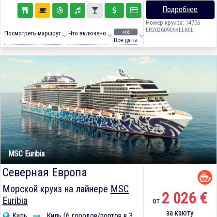
Подробнее
Номер круиза: 14706-
ER20260905KELKEL
+16
Посмотреть маршрут
Что включено
Все даты
MSC Euribia
Северная Европа
Морской круиз на лайнере
MSC
2 026 €
Euribia
от
за каюту
Киль
Киль (6 городов/портов в 3