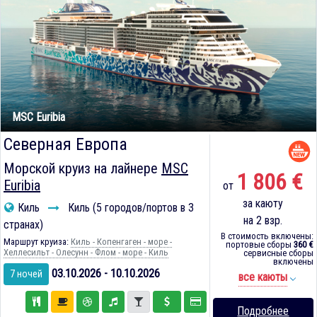
MSC Euribia
Северная Европа
Морской круиз на лайнере
MSC
1 806 €
Euribia
от
за каюту
Киль
Киль (5 городов/портов в 3
на 2 взр.
странах)
В стоимость включены:
Маршрут круиза:
Киль - Копенгаген - море -
портовые сборы
360 €
Хеллесильт - Олесунн - Флом - море - Киль
сервисные сборы
включены
03.10.2026 - 10.10.2026
7 ночей
все каюты
Подробнее