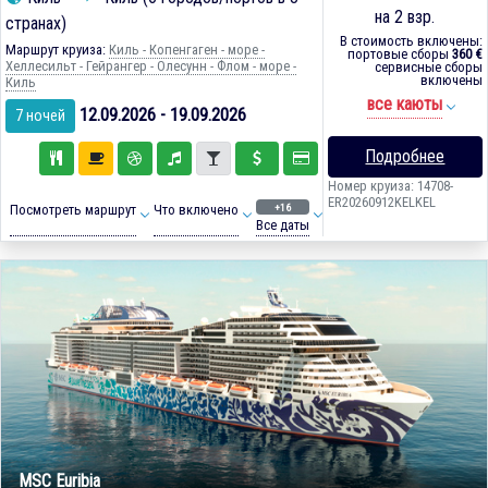
на 2 взр.
странах)
В стоимость включены:
Маршрут круиза:
Киль - Копенгаген - море -
портовые сборы
360 €
Хеллесильт - Гейрангер - Олесунн - Флом - море -
сервисные сборы
включены
Киль
все каюты
12.09.2026 - 19.09.2026
7 ночей
Подробнее
Номер круиза: 14708-
ER20260912KELKEL
+16
Посмотреть маршрут
Что включено
Все даты
MSC Euribia