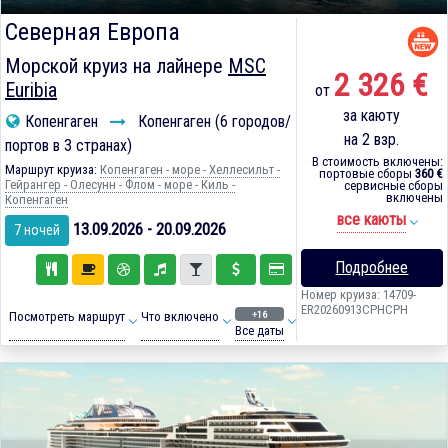
Северная Европа
Морской круиз на лайнере
MSC
2 326 €
Euribia
от
за каюту
Копенгаген
Копенгаген (6 городов/
на 2 взр.
портов в 3 странах)
В стоимость включены:
Маршрут круиза:
Копенгаген - море - Хеллесильт -
портовые сборы
360 €
Гейрангер - Олесунн - Флом - море - Киль -
сервисные сборы
включены
Копенгаген
все каюты
13.09.2026 - 20.09.2026
7 ночей
Подробнее
Номер круиза: 14709-
ER20260913CPHCPH
+16
Посмотреть маршрут
Что включено
Все даты