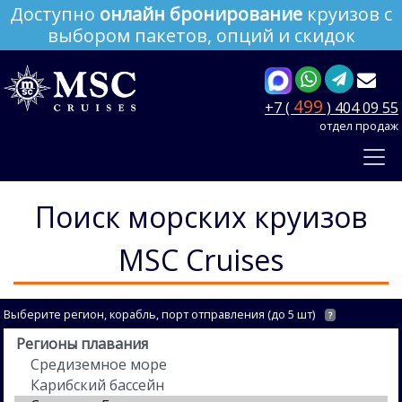
Доступно
онлайн бронирование
круизов с
выбором пакетов, опций и скидок
499
+7 (
) 404 09 55
отдел продаж
Поиск морских круизов
MSC Cruises
Выберите регион, корабль, порт отправления (до 5 шт)
?