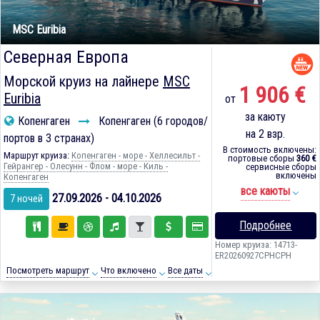
MSC Euribia
Северная Европа
Морской круиз на лайнере
MSC
1 906 €
Euribia
от
за каюту
Копенгаген
Копенгаген (6 городов/
на 2 взр.
портов в 3 странах)
В стоимость включены:
Маршрут круиза:
Копенгаген - море - Хеллесильт -
портовые сборы
360 €
Гейрангер - Олесунн - Флом - море - Киль -
сервисные сборы
включены
Копенгаген
все каюты
27.09.2026 - 04.10.2026
7 ночей
Подробнее
Номер круиза: 14713-
ER20260927CPHCPH
Посмотреть маршрут
Что включено
Все даты