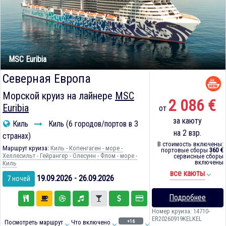
MSC Euribia
Северная Европа
Морской круиз на лайнере
MSC
2 086 €
Euribia
от
за каюту
Киль
Киль (6 городов/портов в 3
на 2 взр.
странах)
В стоимость включены:
Маршрут круиза:
Киль - Копенгаген - море -
портовые сборы
360 €
Хеллесильт - Гейрангер - Олесунн - Флом - море -
сервисные сборы
включены
Киль
все каюты
19.09.2026 - 26.09.2026
7 ночей
Подробнее
Номер круиза: 14710-
ER20260919KELKEL
+16
Посмотреть маршрут
Что включено