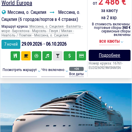
2 486 €
World Europa
от
за каюту
Мессина, о. Сицилия
Мессина, о.
на 2 взр.
Сицилия (6 городов/портов в 4 странах)
В стоимость включены:
Маршрут круиза:
Мессина, о. Сицилия - Валлетта -
портовые сборы
360 €
море - Барселона - Марсель - Генуя / Милан -
сервисные сборы
включены
Неаполь / Помпеи - Мессина, о. Сицилия
все каюты
29.09.2026 - 06.10.2026
7 ночей
Подробнее
Номер круиза: 16761-
EU20260929MSNMSN
+26
Посмотреть маршрут
Что включено
Все даты