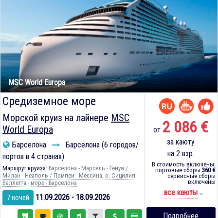
MSC World Europa
Средиземное море
Морской круиз на лайнере
MSC
2 086 €
World Europa
от
за каюту
Барселона
Барселона (6 городов/
на 2 взр.
портов в 4 странах)
В стоимость включены:
Маршрут круиза:
Барселона - Марсель - Генуя /
портовые сборы
360 €
Милан - Неаполь / Помпеи - Мессина, о. Сицилия -
сервисные сборы
включены
Валлетта - море - Барселона
все каюты
11.09.2026 - 18.09.2026
7 ночей
Подробнее