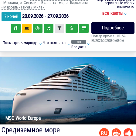
- Мессина, о. Сицилия - Валлетта - море - Барселона
сервисные сборы
включены
- Марсель - Генуя / Милан
все каюты
20.09.2026 - 27.09.2026
7 ночей
Подробнее
Номер круиза: 15152-
EU20260920GOAGOA
+28
Посмотреть маршрут
Что включено
Все даты
MSC World Europa
Средиземное море