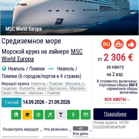
MSC World Europa
Средиземное море
Морской круиз на лайнере
MSC
2 306 €
World Europa
от
за каюту
Неаполь / Помпеи
Неаполь /
на 2 взр.
Помпеи (6 городов/портов в 4 странах)
В стоимость включены:
Маршрут круиза:
Неаполь / Помпеи - Мессина, о.
портовые сборы
360 €
Сицилия - Валлетта - море - Барселона - Марсель -
сервисные сборы
включены
Генуя / Милан - Неаполь / Помпеи
все каюты
14.09.2026 - 21.09.2026
7 ночей
Подробнее
Номер круиза: 16750-
EU20260914NAPNAP
+27
Посмотреть маршрут
Что включено
Все даты