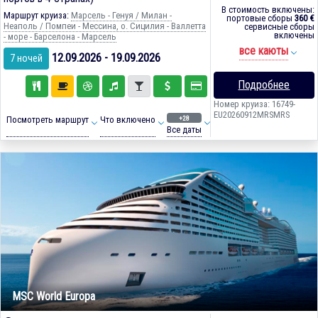
В стоимость включены:
Маршрут круиза:
Марсель - Генуя / Милан -
портовые сборы
360 €
Неаполь / Помпеи - Мессина, о. Сицилия - Валлетта
сервисные сборы
включены
- море - Барселона - Марсель
все каюты
12.09.2026 - 19.09.2026
7 ночей
Подробнее
Номер круиза: 16749-
EU20260912MRSMRS
+28
Посмотреть маршрут
Что включено
Все даты
MSC World Europa