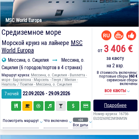
MSC World Europa
Средиземное море
Морской круиз на лайнере
MSC
3 406 €
World Europa
от
за каюту
Мессина, о. Сицилия
Мессина, о.
на 2 взр.
Сицилия (6 городов/портов в 4 странах)
В стоимость включены:
Маршрут круиза:
Мессина, о. Сицилия - Валлетта -
портовые сборы
360 €
море - Барселона - Марсель - Генуя / Милан -
сервисные сборы
включены
Неаполь / Помпеи - Мессина, о. Сицилия
все каюты
22.09.2026 - 29.09.2026
7 ночей
Подробнее
Номер круиза: 16756-
EU20260922MSNMSN
+26
Посмотреть маршрут
Что включено
Все даты