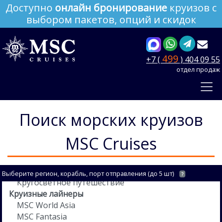
Доступно
онлайн бронирование
круизов с
выбором пакетов, опций и скидок
499
+7 (
) 404 09 55
отдел продаж
Поиск морских круизов
MSC Cruises
Выберите регион, корабль, порт отправления (до 5 шт)
?