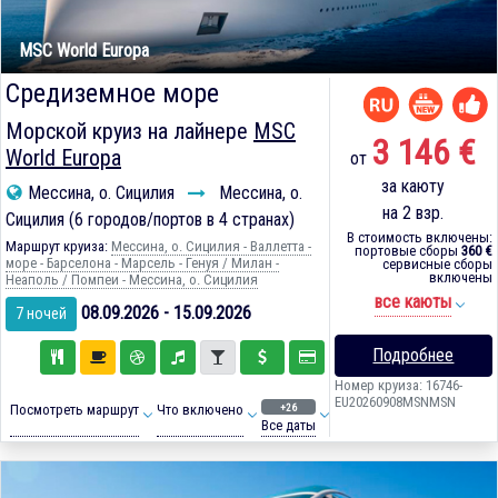
MSC World Europa
Средиземное море
Морской круиз на лайнере
MSC
3 146 €
World Europa
от
за каюту
Мессина, о. Сицилия
Мессина, о.
на 2 взр.
Сицилия (6 городов/портов в 4 странах)
В стоимость включены:
Маршрут круиза:
Мессина, о. Сицилия - Валлетта -
портовые сборы
360 €
море - Барселона - Марсель - Генуя / Милан -
сервисные сборы
включены
Неаполь / Помпеи - Мессина, о. Сицилия
все каюты
08.09.2026 - 15.09.2026
7 ночей
Подробнее
Номер круиза: 16746-
EU20260908MSNMSN
+26
Посмотреть маршрут
Что включено
Все даты