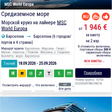
MSC World Europa
Средиземное море
Морской круиз на лайнере
MSC
1 946 €
World Europa
от
за каюту
Барселона
Барселона (6 городов/
на 2 взр.
портов в 4 странах)
В стоимость включены:
Маршрут круиза:
Барселона - Марсель - Генуя /
портовые сборы
360 €
Милан - Неаполь / Помпеи - Мессина, о. Сицилия -
сервисные сборы
включены
Валлетта - море - Барселона
все каюты
18.09.2026 - 25.09.2026
7 ночей
Подробнее
Номер круиза: 16753-
EU20260918BCNBCN
+27
Посмотреть маршрут
Что включено
Все даты