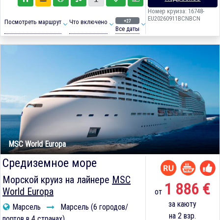
Номер круиза: 16748-
EU20260911BCNBCN
+27
Посмотреть маршрут
Что включено
Все даты
MSC World Europa
Средиземное море
Морской круиз на лайнере
MSC
1 886 €
World Europa
от
за каюту
Марсель
Марсель (6 городов/
на 2 взр.
портов в 4 странах)