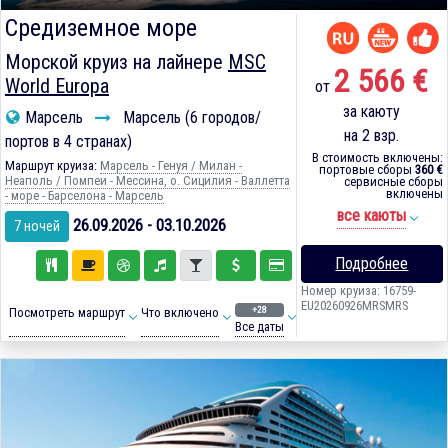
Средиземное море
Морской круиз на лайнере
MSC
2 566 €
World Europa
от
за каюту
Марсель
Марсель (6 городов/
на 2 взр.
портов в 4 странах)
В стоимость включены:
Маршрут круиза:
Марсель - Генуя / Милан -
портовые сборы
360 €
Неаполь / Помпеи - Мессина, о. Сицилия - Валлетта
сервисные сборы
включены
- море - Барселона - Марсель
все каюты
26.09.2026 - 03.10.2026
7 ночей
Подробнее
Номер круиза: 16759-
EU20260926MRSMRS
+28
Посмотреть маршрут
Что включено
Все даты