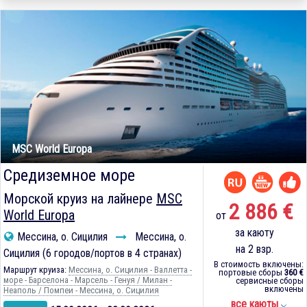
MSC World Europa
Средиземное море
Морской круиз на лайнере
MSC
2 886 €
World Europa
от
за каюту
Мессина, о. Сицилия
Мессина, о.
на 2 взр.
Сицилия (6 городов/портов в 4 странах)
В стоимость включены:
Маршрут круиза:
Мессина, о. Сицилия - Валлетта -
портовые сборы
360 €
море - Барселона - Марсель - Генуя / Милан -
сервисные сборы
включены
Неаполь / Помпеи - Мессина, о. Сицилия
все каюты