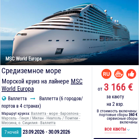
MSC World Europa
Средиземное море
Морской круиз на лайнере
MSC
3 166 €
World Europa
от
за каюту
Валлетта
Валлетта (6 городов/
на 2 взр.
портов в 4 странах)
В стоимость включены:
Маршрут круиза:
Валлетта - море - Барселона -
портовые сборы
360 €
Марсель - Генуя / Милан - Неаполь / Помпеи -
сервисные сборы
включены
Мессина, о. Сицилия - Валлетта
все каюты
23.09.2026 - 30.09.2026
7 ночей