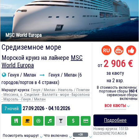
MSC World Europa
Средиземное море
Морской круиз на лайнере
MSC
2 906 €
World Europa
от
за каюту
Генуя / Милан
Генуя / Милан (6
на 2 взр.
городов/портов в 4 странах)
В стоимость включены:
Маршрут круиза:
Генуя / Милан - Неаполь / Помпеи
портовые сборы
360 €
- Мессина, о. Сицилия - Валлетта - море - Барселона
сервисные сборы
включены
- Марсель - Генуя / Милан
все каюты
27.09.2026 - 04.10.2026
7 ночей
Подробнее
Номер круиза: 15153-
EU20260927GOAGOA
+28
Посмотреть маршрут
Что включено