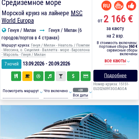
Средиземное море
Морской круиз на лайнере
MSC
2 166 €
World Europa
от
за каюту
Генуя / Милан
Генуя / Милан (6
на 2 взр.
городов/портов в 4 странах)
В стоимость включены:
Маршрут круиза:
Генуя / Милан - Неаполь / Помпеи
портовые сборы
360 €
- Мессина, о. Сицилия - Валлетта - море - Барселона
сервисные сборы
включены
- Марсель - Генуя / Милан
все каюты
13.09.2026 - 20.09.2026
7 ночей
Подробнее
Номер круиза: 15151-
EU20260913GOAGOA
+28
Посмотреть маршрут
Что включено
Все даты