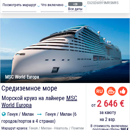
EU20260919MRSMRS
+28
Посмотреть маршрут
Что включено
Все даты
MSC World Europa
Средиземное море
Морской круиз на лайнере
MSC
2 646 €
World Europa
от
за каюту
Генуя / Милан
Генуя / Милан (6
на 2 взр.
городов/портов в 4 странах)
В стоимость включены:
Маршрут круиза:
Генуя / Милан - Неаполь / Помпеи
портовые сборы
360 €