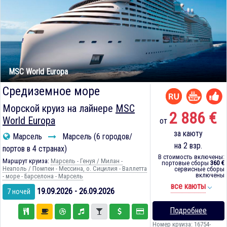
MSC World Europa
Средиземное море
Морской круиз на лайнере
MSC
2 886 €
World Europa
от
за каюту
Марсель
Марсель (6 городов/
на 2 взр.
портов в 4 странах)
В стоимость включены:
Маршрут круиза:
Марсель - Генуя / Милан -
портовые сборы
360 €
Неаполь / Помпеи - Мессина, о. Сицилия - Валлетта
сервисные сборы
включены
- море - Барселона - Марсель
все каюты
19.09.2026 - 26.09.2026
7 ночей
Подробнее
Номер круиза: 16754-