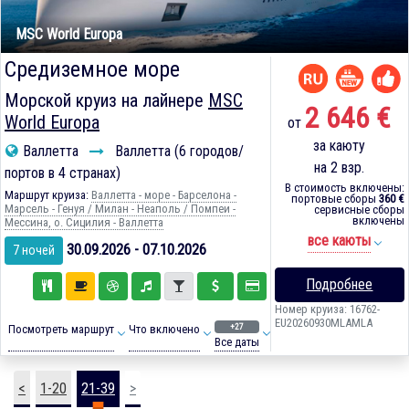
MSC World Europa
Средиземное море
Морской круиз на лайнере
MSC
2 646 €
World Europa
от
за каюту
Валлетта
Валлетта (6 городов/
на 2 взр.
портов в 4 странах)
В стоимость включены:
Маршрут круиза:
Валлетта - море - Барселона -
портовые сборы
360 €
Марсель - Генуя / Милан - Неаполь / Помпеи -
сервисные сборы
включены
Мессина, о. Сицилия - Валлетта
все каюты
30.09.2026 - 07.10.2026
7 ночей
Подробнее
Номер круиза: 16762-
EU20260930MLAMLA
+27
Посмотреть маршрут
Что включено
Все даты
<
1-20
21-39
>