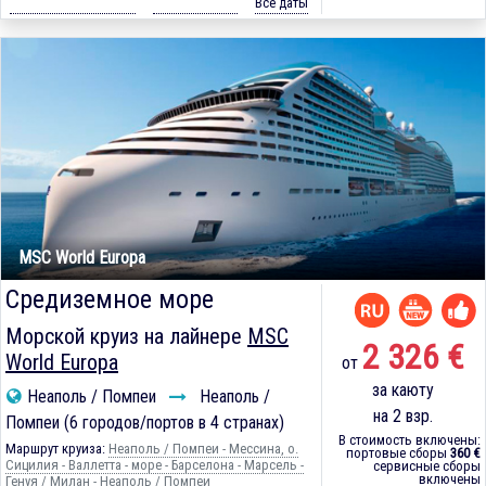
Все даты
MSC World Europa
Средиземное море
Морской круиз на лайнере
MSC
2 326 €
World Europa
от
за каюту
Неаполь / Помпеи
Неаполь /
на 2 взр.
Помпеи (6 городов/портов в 4 странах)
В стоимость включены:
Маршрут круиза:
Неаполь / Помпеи - Мессина, о.
портовые сборы
360 €
Сицилия - Валлетта - море - Барселона - Марсель -
сервисные сборы
включены
Генуя / Милан - Неаполь / Помпеи