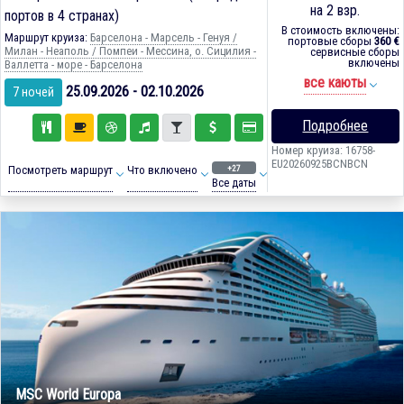
на 2 взр.
портов в 4 странах)
В стоимость включены:
Маршрут круиза:
Барселона - Марсель - Генуя /
портовые сборы
360 €
Милан - Неаполь / Помпеи - Мессина, о. Сицилия -
сервисные сборы
включены
Валлетта - море - Барселона
все каюты
25.09.2026 - 02.10.2026
7 ночей
Подробнее
Номер круиза: 16758-
EU20260925BCNBCN
+27
Посмотреть маршрут
Что включено
Все даты
MSC World Europa