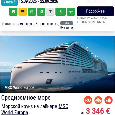
15.09.2026 - 22.09.2026
7 ночей
Подробнее
Номер круиза: 16751-
EU20260915MSNMSN
+26
Посмотреть маршрут
Что включено
Все даты
MSC World Europa
Средиземное море
Морской круиз на лайнере
MSC
3 346 €
World Europa
от