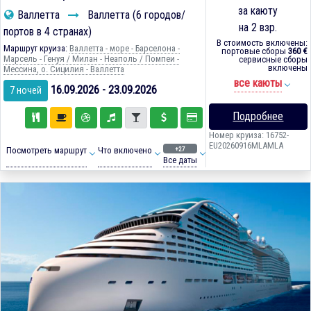
за каюту
Валлетта
Валлетта (6 городов/
на 2 взр.
портов в 4 странах)
В стоимость включены:
Маршрут круиза:
Валлетта - море - Барселона -
портовые сборы
360 €
Марсель - Генуя / Милан - Неаполь / Помпеи -
сервисные сборы
включены
Мессина, о. Сицилия - Валлетта
все каюты
16.09.2026 - 23.09.2026
7 ночей
Подробнее
Номер круиза: 16752-
EU20260916MLAMLA
+27
Посмотреть маршрут
Что включено
Все даты