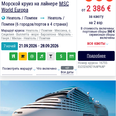
Морской круиз на лайнере
MSC
2 386 €
World Europa
от
за каюту
Неаполь / Помпеи
Неаполь /
на 2 взр.
Помпеи (6 городов/портов в 4 странах)
В стоимость включены:
Маршрут круиза:
Неаполь / Помпеи - Мессина, о.
портовые сборы
360 €
Сицилия - Валлетта - море - Барселона - Марсель -
сервисные сборы
включены
Генуя / Милан - Неаполь / Помпеи
все каюты
21.09.2026 - 28.09.2026
7 ночей
Подробнее
Номер круиза: 16755-
EU20260921NAPNAP
+27
Посмотреть маршрут
Что включено
Все даты