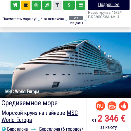
Подробнее
Номер круиза: 16757-
EU20260923MLAMLA
+27
Посмотреть маршрут
Что включено
Все даты
MSC World Europa
Средиземное море
Морской круиз на лайнере
MSC
2 346 €
World Europa
от
за каюту
Барселона
Барселона (6 городов/