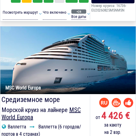
Номер круиза: 16736-
EU20260825MSNMSN
+26
Посмотреть маршрут
Что включено
Все даты
MSC World Europa
Средиземное море
Морской круиз на лайнере
MSC
4 426 €
World Europa
от
за каюту
Валлетта
Валлетта (6 городов/
на 2 взр.
портов в 4 странах)