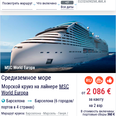
EU20260902MLAMLA
+27
Посмотреть маршрут
Что включено
Все даты
MSC World Europa
Средиземное море
Морской круиз на лайнере
MSC
2 086 €
World Europa
от
за каюту
Барселона
Барселона (6 городов/
на 2 взр.
портов в 4 странах)
В стоимость включены:
Маршрут круиза:
Барселона - Марсель - Генуя /
портовые сборы
360 €