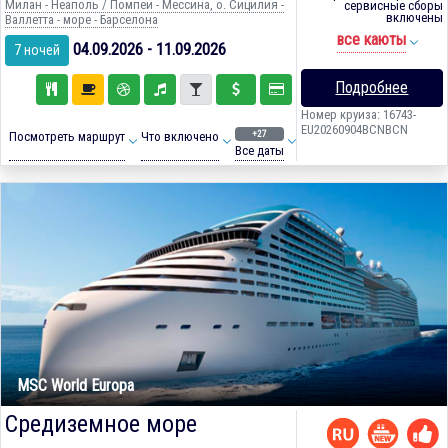
Милан - Неаполь / Помпеи - Мессина, о. Сицилия -
сервисные сборы
включены
Валлетта - море - Барселона
все каюты
04.09.2026 - 11.09.2026
7 ночей
Подробнее
Номер круиза: 16743-
EU20260904BCNBCN
+27
Посмотреть маршрут
Что включено
Все даты
MSC World Europa
Средиземное море