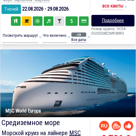
все каюты
22.08.2026 - 29.08.2026
7 ночей
Подробнее
Номер круиза: 16734-
EU20260822MRSMRS
+28
Посмотреть маршрут
Что включено
Все даты
MSC World Europa
Средиземное море
Морской круиз на лайнере
MSC