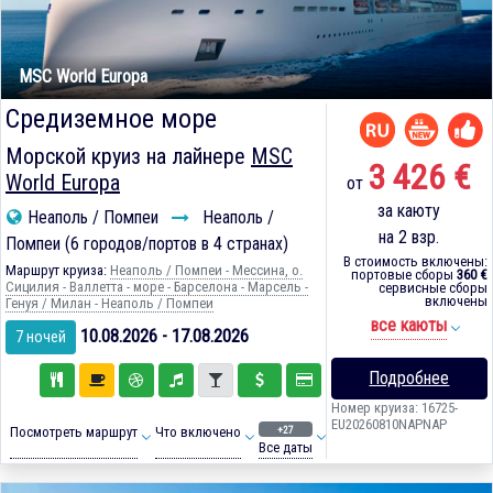
MSC World Europa
Средиземное море
Морской круиз на лайнере
MSC
3 426 €
World Europa
от
за каюту
Неаполь / Помпеи
Неаполь /
на 2 взр.
Помпеи (6 городов/портов в 4 странах)
В стоимость включены:
Маршрут круиза:
Неаполь / Помпеи - Мессина, о.
портовые сборы
360 €
Сицилия - Валлетта - море - Барселона - Марсель -
сервисные сборы
включены
Генуя / Милан - Неаполь / Помпеи
все каюты
10.08.2026 - 17.08.2026
7 ночей
Подробнее
Номер круиза: 16725-
EU20260810NAPNAP
+27
Посмотреть маршрут
Что включено
Все даты