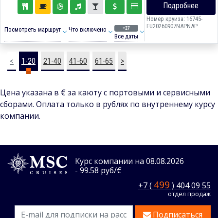
Подробнее
Номер круиза: 16745-
EU20260907NAPNAP
+27
Посмотреть маршрут
Что включено
Все даты
<
1-20
21-40
41-60
61-65
>
Цена указана в € за каюту с портовыми и сервисными
сборами. Оплата только в рублях по внутреннему курсу
компании.
Курс компании на 08.08.2026
- 99.58 руб/€
499
+7 (
) 404 09 55
отдел продаж
Подписаться