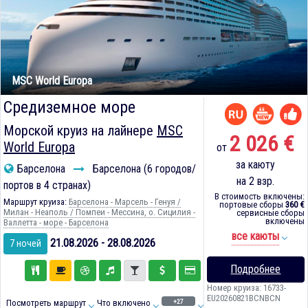
MSC World Europa
Средиземное море
Морской круиз на лайнере
MSC
2 026 €
World Europa
от
за каюту
Барселона
Барселона (6 городов/
на 2 взр.
портов в 4 странах)
В стоимость включены:
Маршрут круиза:
Барселона - Марсель - Генуя /
портовые сборы
360 €
Милан - Неаполь / Помпеи - Мессина, о. Сицилия -
сервисные сборы
включены
Валлетта - море - Барселона
все каюты
21.08.2026 - 28.08.2026
7 ночей
Подробнее
Номер круиза: 16733-
EU20260821BCNBCN
+27
Посмотреть маршрут
Что включено