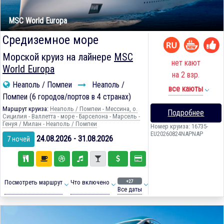
MSC World Europa
Средиземное море
Морской круиз на лайнере
MSC
нет кают
World Europa
на 2 взр.
Неаполь / Помпеи
Неаполь /
все каюты
Помпеи (6 городов/портов в 4 странах)
Маршрут круиза:
Неаполь / Помпеи - Мессина, о.
Подробнее
Сицилия - Валлетта - море - Барселона - Марсель -
Генуя / Милан - Неаполь / Помпеи
Номер круиза: 16735-
EU20260824NAPNAP
24.08.2026 - 31.08.2026
7 ночей
+27
Посмотреть маршрут
Что включено
Все даты