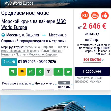
MSC World Europa
Средиземное море
Морской круиз на лайнере
MSC
2 646 €
World Europa
от
за каюту
Мессина, о. Сицилия
Мессина, о.
на 2 взр.
Сицилия (6 городов/портов в 4 странах)
В стоимость включены:
Маршрут круиза:
Мессина, о. Сицилия - Валлетта -
портовые сборы
360 €
море - Барселона - Марсель - Генуя / Милан -
сервисные сборы
включены
Неаполь / Помпеи - Мессина, о. Сицилия
все каюты
01.09.2026 - 08.09.2026
7 ночей
Подробнее
Номер круиза: 16741-
EU20260901MSNMSN
+26
Посмотреть маршрут
Что включено
Все даты