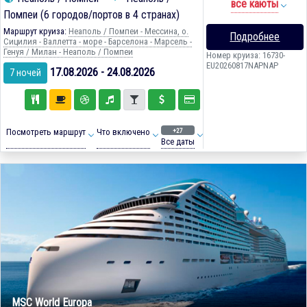
все каюты
Помпеи (6 городов/портов в 4 странах)
Маршрут круиза:
Неаполь / Помпеи - Мессина, о.
Подробнее
Сицилия - Валлетта - море - Барселона - Марсель -
Генуя / Милан - Неаполь / Помпеи
Номер круиза: 16730-
EU20260817NAPNAP
17.08.2026 - 24.08.2026
7 ночей
+27
Посмотреть маршрут
Что включено
Все даты
MSC World Europa