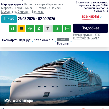
В стоимость включены:
Маршрут круиза:
Валлетта - море - Барселона -
портовые сборы
360 €
Марсель - Генуя / Милан - Неаполь / Помпеи -
сервисные сборы
включены
Мессина, о. Сицилия - Валлетта
все каюты
26.08.2026 - 02.09.2026
7 ночей
Подробнее
Номер круиза: 16737-
EU20260826MLAMLA
+27
Посмотреть маршрут
Что включено
Все даты
MSC World Europa