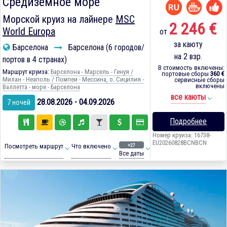
Средиземное море
Морской круиз на лайнере
MSC
2 246 €
World Europa
от
за каюту
Барселона
Барселона (6 городов/
на 2 взр.
портов в 4 странах)
В стоимость включены:
Маршрут круиза:
Барселона - Марсель - Генуя /
портовые сборы
360 €
Милан - Неаполь / Помпеи - Мессина, о. Сицилия -
сервисные сборы
включены
Валлетта - море - Барселона
все каюты
28.08.2026 - 04.09.2026
7 ночей
Подробнее
Номер круиза: 16738-
EU20260828BCNBCN
+27
Посмотреть маршрут
Что включено
Все даты