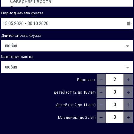
Период начала круиза
Длительность круиза
Категория каюты
−
+
Взрослых
−
+
Детей (от 12 до 18 лет)
−
+
Детей (от 2 до 11 лет)
−
+
Младенец (до 2 лет)