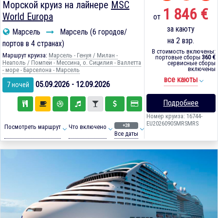
Морской круиз на лайнере
MSC
1 846 €
World Europa
от
за каюту
Марсель
Марсель (6 городов/
на 2 взр.
портов в 4 странах)
В стоимость включены:
Маршрут круиза:
Марсель - Генуя / Милан -
портовые сборы
360 €
Неаполь / Помпеи - Мессина, о. Сицилия - Валлетта
сервисные сборы
включены
- море - Барселона - Марсель
все каюты
05.09.2026 - 12.09.2026
7 ночей
Подробнее
Номер круиза: 16744-
EU20260905MRSMRS
+28
Посмотреть маршрут
Что включено
Все даты