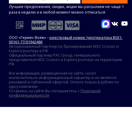
Лучшие предложения, скидки, акции мы рассылаем не чаще 1
раза в неделю и в любой момент можно отписаться
ООО «Гермес Вояж» –
реестровый номер туроператора В031-
00161-77/01942486
Авторизованный партнер по бронированию MSC Cruises и
Explora Journeys в РФ
Официальный партнер PAC Group, генерального
представителя MSC Cruises и Explora Journeys на территории
РФ
Вся информация, размещённая на сайте, носит
исключительно информационный характер и не является
рекламой и публичной офертой. Оплата только в рублях по
курсу компании.
Оставаясь на сайте Вы соглашаетесь с
Политикой
конфиденциальности