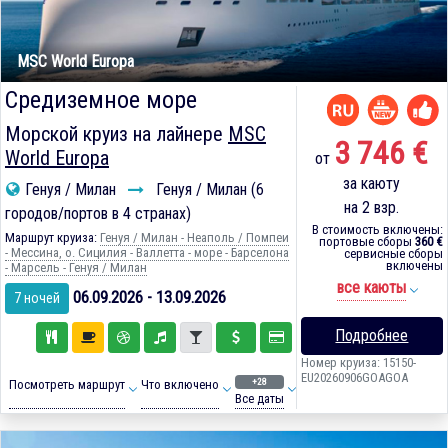
MSC World Europa
Средиземное море
Морской круиз на лайнере
MSC
3 746 €
World Europa
от
за каюту
Генуя / Милан
Генуя / Милан (6
на 2 взр.
городов/портов в 4 странах)
В стоимость включены:
Маршрут круиза:
Генуя / Милан - Неаполь / Помпеи
портовые сборы
360 €
- Мессина, о. Сицилия - Валлетта - море - Барселона
сервисные сборы
включены
- Марсель - Генуя / Милан
все каюты
06.09.2026 - 13.09.2026
7 ночей
Подробнее
Номер круиза: 15150-
EU20260906GOAGOA
+28
Посмотреть маршрут
Что включено
Все даты