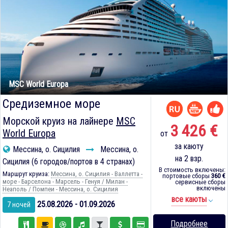
MSC World Europa
Средиземное море
Морской круиз на лайнере
MSC
3 426 €
World Europa
от
за каюту
Мессина, о. Сицилия
Мессина, о.
на 2 взр.
Сицилия (6 городов/портов в 4 странах)
В стоимость включены:
Маршрут круиза:
Мессина, о. Сицилия - Валлетта -
портовые сборы
360 €
море - Барселона - Марсель - Генуя / Милан -
сервисные сборы
включены
Неаполь / Помпеи - Мессина, о. Сицилия
все каюты
25.08.2026 - 01.09.2026
7 ночей
Подробнее