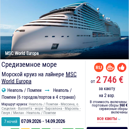
MSC World Europa
Средиземное море
Морской круиз на лайнере
MSC
2 746 €
World Europa
от
за каюту
Неаполь / Помпеи
Неаполь /
на 2 взр.
Помпеи (6 городов/портов в 4 странах)
В стоимость включены:
Маршрут круиза:
Неаполь / Помпеи - Мессина, о.
портовые сборы
360 €
Сицилия - Валлетта - море - Барселона - Марсель -
сервисные сборы
включены
Генуя / Милан - Неаполь / Помпеи
все каюты
07.09.2026 - 14.09.2026
7 ночей