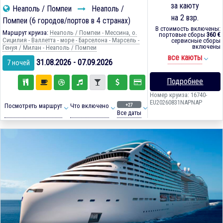
за каюту
Неаполь / Помпеи
Неаполь /
на 2 взр.
Помпеи (6 городов/портов в 4 странах)
В стоимость включены:
Маршрут круиза:
Неаполь / Помпеи - Мессина, о.
портовые сборы
360 €
Сицилия - Валлетта - море - Барселона - Марсель -
сервисные сборы
включены
Генуя / Милан - Неаполь / Помпеи
все каюты
31.08.2026 - 07.09.2026
7 ночей
Подробнее
Номер круиза: 16740-
EU20260831NAPNAP
+27
Посмотреть маршрут
Что включено
Все даты