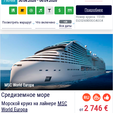
30.08.2026 - 06.09.2026
7 ночей
Подробнее
Номер круиза: 15149-
EU20260830GOAGOA
+28
Посмотреть маршрут
Что включено
Все даты
MSC World Europa
Средиземное море
Морской круиз на лайнере
MSC
2 746 €
World Europa
от