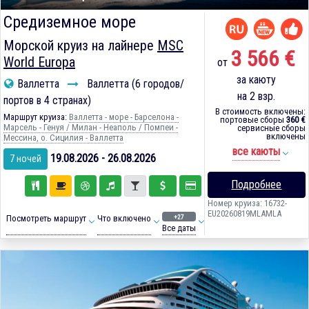
Средиземное море
Морской круиз на лайнере
MSC
3 566 €
World Europa
от
за каюту
Валлетта
Валлетта (6 городов/
на 2 взр.
портов в 4 странах)
В стоимость включены:
Маршрут круиза:
Валлетта - море - Барселона -
портовые сборы
360 €
Марсель - Генуя / Милан - Неаполь / Помпеи -
сервисные сборы
включены
Мессина, о. Сицилия - Валлетта
все каюты
19.08.2026 - 26.08.2026
7 ночей
Подробнее
Номер круиза: 16732-
EU20260819MLAMLA
+27
Посмотреть маршрут
Что включено
Все даты