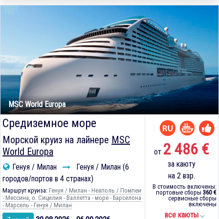
MSC World Europa
Средиземное море
Морской круиз на лайнере
MSC
2 486 €
World Europa
от
за каюту
Генуя / Милан
Генуя / Милан (6
на 2 взр.
городов/портов в 4 странах)
В стоимость включены:
Маршрут круиза:
Генуя / Милан - Неаполь / Помпеи
портовые сборы
360 €
- Мессина, о. Сицилия - Валлетта - море - Барселона
сервисные сборы
включены
- Марсель - Генуя / Милан
все каюты