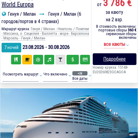
3 786 €
World Europa
от
за каюту
Генуя / Милан
Генуя / Милан (6
на 2 взр.
городов/портов в 4 странах)
В стоимость включены:
Маршрут круиза:
Генуя / Милан - Неаполь / Помпеи
портовые сборы
360 €
- Мессина, о. Сицилия - Валлетта - море - Барселона
сервисные сборы
включены
- Марсель - Генуя / Милан
все каюты
23.08.2026 - 30.08.2026
7 ночей
Подробнее
Номер круиза: 15148-
EU20260823GOAGOA
+28
Посмотреть маршрут
Что включено
Все даты