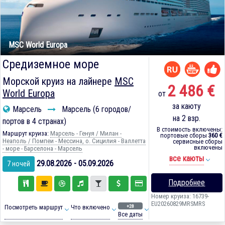
MSC World Europa
Средиземное море
Морской круиз на лайнере
MSC
2 486 €
World Europa
от
за каюту
Марсель
Марсель (6 городов/
на 2 взр.
портов в 4 странах)
В стоимость включены:
Маршрут круиза:
Марсель - Генуя / Милан -
портовые сборы
360 €
Неаполь / Помпеи - Мессина, о. Сицилия - Валлетта
сервисные сборы
включены
- море - Барселона - Марсель
все каюты
29.08.2026 - 05.09.2026
7 ночей
Подробнее
Номер круиза: 16739-
EU20260829MRSMRS
+28
Посмотреть маршрут
Что включено
Все даты