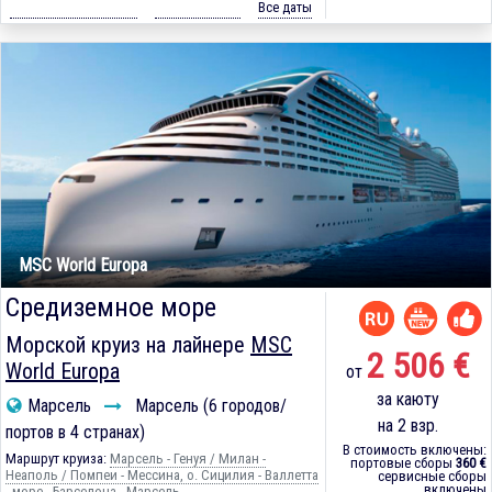
Все даты
MSC World Europa
Средиземное море
Морской круиз на лайнере
MSC
2 506 €
World Europa
от
за каюту
Марсель
Марсель (6 городов/
на 2 взр.
портов в 4 странах)
В стоимость включены:
Маршрут круиза:
Марсель - Генуя / Милан -
портовые сборы
360 €
Неаполь / Помпеи - Мессина, о. Сицилия - Валлетта
сервисные сборы
включены
- море - Барселона - Марсель