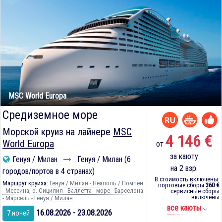
MSC World Europa
Средиземное море
Морской круиз на лайнере
MSC
4 146 €
World Europa
от
за каюту
Генуя / Милан
Генуя / Милан (6
на 2 взр.
городов/портов в 4 странах)
В стоимость включены:
Маршрут круиза:
Генуя / Милан - Неаполь / Помпеи
портовые сборы
360 €
- Мессина, о. Сицилия - Валлетта - море - Барселона
сервисные сборы
включены
- Марсель - Генуя / Милан
все каюты
16.08.2026 - 23.08.2026
7 ночей