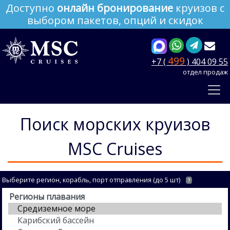
Доступно
онлайн бронирование
круизов с
выбором пакетов, опций и скидок
499
+7 (
) 404 09 55
отдел продаж
Поиск морских круизов
MSC Cruises
Выберите регион, корабль, порт отправления (до 5 шт)
?