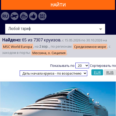
НАЙТИ
Найдено:
65 из 7307 круизов.
с 15.05.2026 по 30.10.2026 на
MSC World Europa
, на
2 взр.
, по регионам:
Средиземное море
, с
заходом в порты:
Мессина, о. Сицилия
,
Показывать по
Сортировать по
EUR
RUB