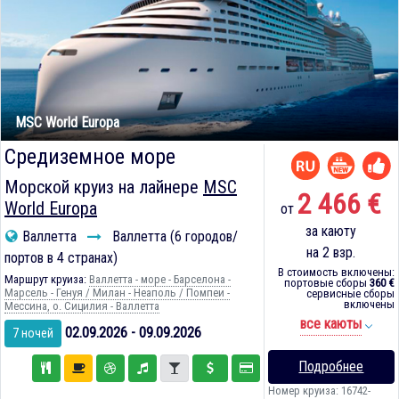
MSC World Europa
Средиземное море
Морской круиз на лайнере
MSC
2 466 €
World Europa
от
за каюту
Валлетта
Валлетта (6 городов/
на 2 взр.
портов в 4 странах)
В стоимость включены:
Маршрут круиза:
Валлетта - море - Барселона -
портовые сборы
360 €
Марсель - Генуя / Милан - Неаполь / Помпеи -
сервисные сборы
включены
Мессина, о. Сицилия - Валлетта
все каюты
02.09.2026 - 09.09.2026
7 ночей
Подробнее
Номер круиза: 16742-