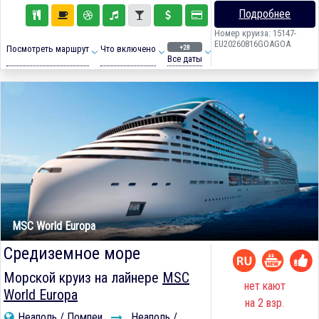
Подробнее
Номер круиза: 15147-
EU20260816GOAGOA
+28
Посмотреть маршрут
Что включено
Все даты
MSC World Europa
Средиземное море
Морской круиз на лайнере
MSC
нет кают
World Europa
на 2 взр.
Неаполь / Помпеи
Неаполь /