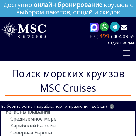
Доступно
онлайн бронирование
круизов с
выбором пакетов, опций и скидок
499
+7 (
) 404 09 55
отдел продаж
Поиск морских круизов
MSC Cruises
Выберите регион, корабль, порт отправления (до 5 шт)
?