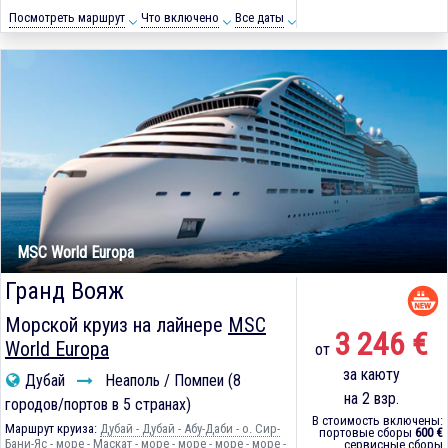
Посмотреть маршрут
Что включено
Все даты
MSC World Europa
Гранд Вояж
Морской круиз на лайнере
MSC
3 246 €
World Europa
от
за каюту
Дубай
Неаполь / Помпеи (8
на 2 взр.
городов/портов в 5 странах)
В стоимость включены:
Маршрут круиза:
Дубай - Дубай - Абу-Даби - о. Сир-
портовые сборы
600 €
Бани-Яс - море - Маскат - море - море - море - море -
сервисные сборы