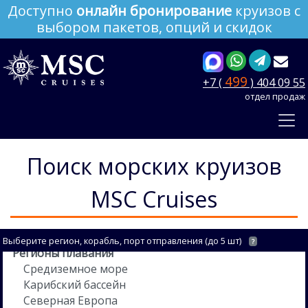
Доступно
онлайн бронирование
круизов с
выбором пакетов, опций и скидок
499
+7 (
) 404 09 55
отдел продаж
Поиск морских круизов
MSC Cruises
Выберите регион, корабль, порт отправления (до 5 шт)
?