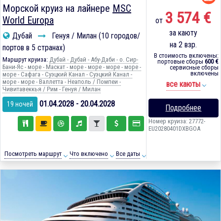
Морской круиз на лайнере
MSC
3 574 €
World Europa
от
за каюту
Дубай
Генуя / Милан (10 городов/
на 2 взр.
портов в 5 странах)
В стоимость включены:
Маршрут круиза:
Дубай - Дубай - Абу-Даби - о. Сир-
портовые сборы
600 €
Бани-Яс - море - Маскат - море - море - море - море -
сервисные сборы
включены
море - Сафага - Суэцкий Канал - Суэцкий Канал -
море - море - Валлетта - Неаполь / Помпеи -
все каюты
Чивитавеккья / Рим - Генуя / Милан
01.04.2028 - 20.04.2028
19 ночей
Подробнее
Номер круиза: 27772-
EU20280401DXBGOA
Посмотреть маршрут
Что включено
Все даты