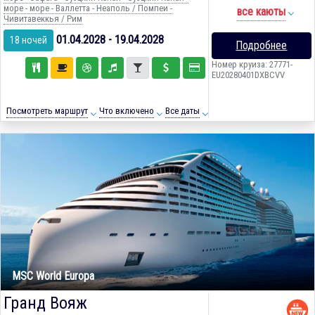
море - море - Валлетта - Неаполь / Помпеи -
все каюты
Чивитавеккья / Рим
01.04.2028 - 19.04.2028
18 ночей
Подробнее
Номер круиза: 27771-
EU20280401DXBCVV
Посмотреть маршрут
Что включено
Все даты
MSC World Europa
Гранд Вояж