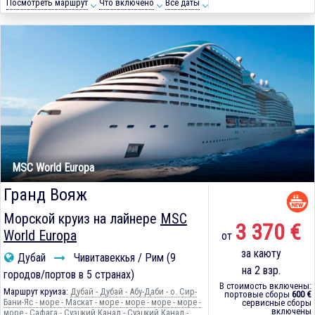
Посмотреть маршрут
Что включено
Все даты
MSC World Europa
Гранд Вояж
Морской круиз на лайнере
MSC
3 370 €
World Europa
от
за каюту
Дубай
Чивитавеккья / Рим (9
на 2 взр.
городов/портов в 5 странах)
В стоимость включены:
Маршрут круиза:
Дубай - Дубай - Абу-Даби - о. Сир-
портовые сборы
600 €
Бани-Яс - море - Маскат - море - море - море - море -
сервисные сборы
включены
море - Сафага - Суэцкий Канал - Суэцкий Канал -