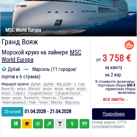
MSC World Europa
Гранд Вояж
Морской круиз на лайнере
MSC
3 758 €
World Europa
от
за каюту
Дубай
Марсель (11 городов/
на 2 взр.
портов в 6 странах)
В стоимость включены:
Маршрут круиза:
Дубай - Дубай - Абу-Даби - о. Сир-
портовые сборы
600 €
Бани-Яс - море - Маскат - море - море - море - море -
сервисные сборы
включены
море - Сафага - Суэцкий Канал - Суэцкий Канал -
море - море - Валлетта - Неаполь / Помпеи -
все каюты
Чивитавеккья / Рим - Генуя / Милан - Марсель
01.04.2028 - 21.04.2028
20 ночей
Подробнее
Номер круиза: 27773-
EU20280401DXBMRS