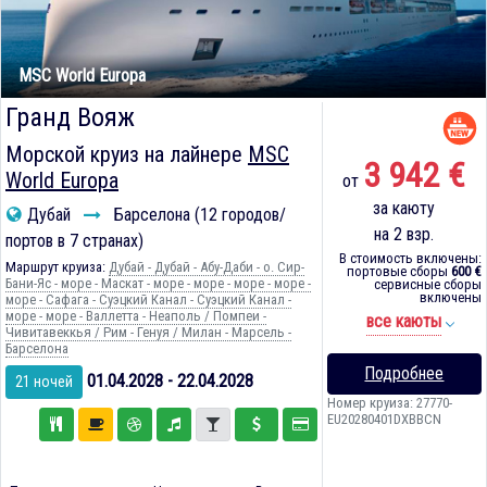
MSC World Europa
Гранд Вояж
Морской круиз на лайнере
MSC
3 942 €
World Europa
от
за каюту
Дубай
Барселона (12 городов/
на 2 взр.
портов в 7 странах)
В стоимость включены:
Маршрут круиза:
Дубай - Дубай - Абу-Даби - о. Сир-
портовые сборы
600 €
Бани-Яс - море - Маскат - море - море - море - море -
сервисные сборы
включены
море - Сафага - Суэцкий Канал - Суэцкий Канал -
море - море - Валлетта - Неаполь / Помпеи -
все каюты
Чивитавеккья / Рим - Генуя / Милан - Марсель -
Барселона
Подробнее
01.04.2028 - 22.04.2028
21 ночей
Номер круиза: 27770-
EU20280401DXBBCN