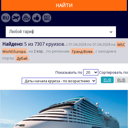
НАЙТИ
Найдено:
5 из 7307 круизов.
с 01.04.2028 по 01.04.2028 на
MSC
World Europa
, на
2 взр.
, по регионам:
Гранд Вояж
, с заходом в
порты:
Дубай
,
Показывать по
Сортировать по
EUR
RUB