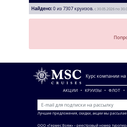
Найдено:
0 из 7307 круизов.
с 30.05.2026 по 30.
Попро
Курс компании на 0
АКЦИИ
КРУИЗЫ
ФЛОТ
Лучшие предложения, скидки, акции мы рассылае
ООО «Гермес Вояж» –
реестровый номер туропера