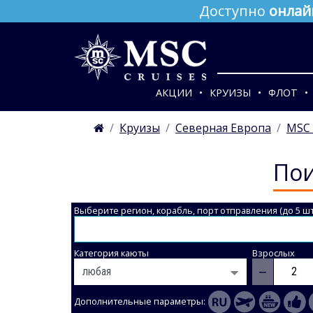
Доступно
онлай
АКЦИИ
КРУИЗЫ
ФЛОТ
Круизы
Северная Европа
MSC 
Пои
Выберите регион, корабль, порт отправления (до 5 шт
Категория каюты
Взрослых
−
Дополнительные параметры: