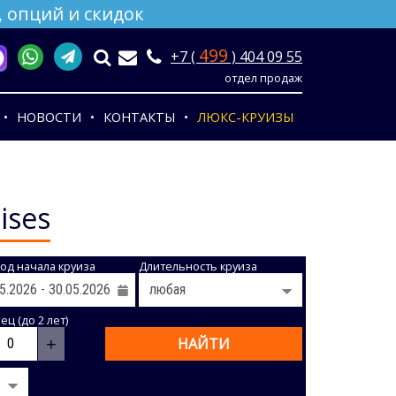
 опций и скидок
499
+7 (
) 404 09 55
отдел продаж
НОВОСТИ
КОНТАКТЫ
ЛЮКС-КРУИЗЫ
ises
од начала круиза
Длительность круиза
ц (до 2 лет)
+
НАЙТИ