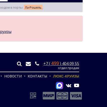
заходом в порты:
Ла-Рошель
,
круизы
499
+7 (
) 404 09 55
отдел продаж
НОВОСТИ
КОНТАКТЫ
ЛЮКС-КРУИЗЫ