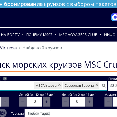
н бронирование
круизов с выбором пакетов,
НА БОРТУ
ПОЧЕМУ MSC?
MSC VOYAGERS CLUB
ИНФО
Virtuosa
Найдено 0 круизов
ск морских круизов MSC Cru
)
Пери
?
MSC Virtuosa
Северная Европа
Детей (от 12 до 18 лет)
Детей (от 2 до 11 лет)
Младене
+
−
+
−
+
−
Тарифы: