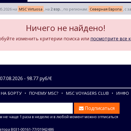
05.2026 на
MSC Virtuosa
, на
2 взр.
, по регионам:
Северная Европа
, с 
Ничего не найдено!
буйте изменить критерии поиска или
посмотрите все 
7.08.2026 - 98.77 руб/€
НА БОРТУ
ПОЧЕМУ MSC?
MSC VOYAGERS CLUB
ИНФО
Подписаться
м не чаще 1 раза в неделю и в любой момент можно отписаться
тора В031-00161-77/01942486