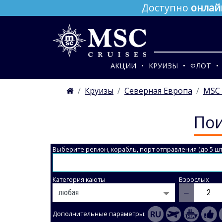
Доступно
онлай
АКЦИИ
КРУИЗЫ
ФЛОТ
Круизы
Северная Европа
MSC 
Пои
Выберите регион, корабль, порт отправления (до 5 шт
Категория каюты
Взрослых
−
Дополнительные параметры: