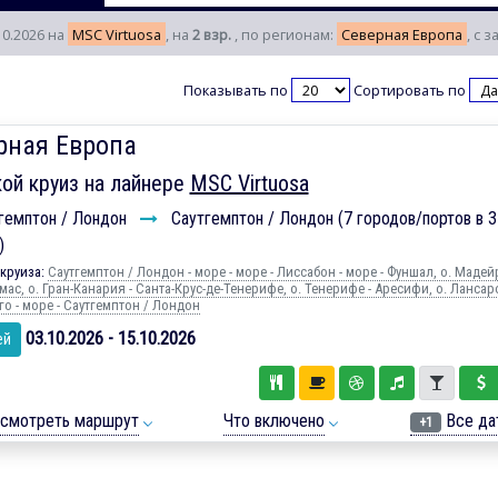
10.2026 на
MSC Virtuosa
, на
2 взр.
, по регионам:
Северная Европа
, с 
Показывать по
Сортировать по
рная Европа
ой круиз на лайнере
MSC Virtuosa
гемптон / Лондон
Саутгемптон / Лондон (7 городов/портов в 3
)
круиза:
Саутгемптон / Лондон - море - море - Лиссабон - море - Фуншал, о. Мадейр
ас, о. Гран-Канария - Санта-Крус-де-Тенерифе, о. Тенерифе - Аресифи, о. Лансаро
го - море - Саутгемптон / Лондон
03.10.2026 - 15.10.2026
ей
смотреть маршрут
Что включено
Все да
+1