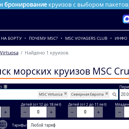
н бронирование
круизов с выбором пакетов,
НА БОРТУ
ПОЧЕМУ MSC?
MSC VOYAGERS CLUB
ИНФО
Virtuosa
Найдено 1 круизов
ск морских круизов MSC Cru
)
Пери
?
MSC Virtuosa
Северная Европа
Детей (от 12 до 18 лет)
Детей (от 2 до 11 лет)
Младене
+
−
+
−
+
−
Тарифы: