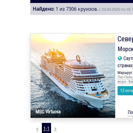
Найдено:
1 из 7306 круизов.
с 20.04.2026 по 03.
Севе
Морск
Саут
странах
Маршрут 
Лас-Пальм
море - Ви
12 ноч
MSC Virtuosa
По
<
1-1
>