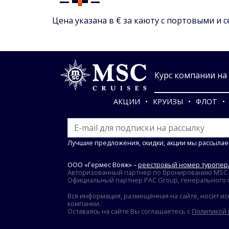
Цена указана в € за каюту с портовыми и 
Курс компании на 0
АКЦИИ
КРУИЗЫ
ФЛОТ
Лучшие предложения, скидки, акции мы рассылае
ООО «Гермес Вояж» –
реестровый номер туропера
Авторизованный партнер по бронированию MSC Cr
Официальный партнер PAC Group, генерального пр
Вся информация, размещённая на сайте, носит ис
компании.
Оставаясь на сайте Вы соглашаетесь с
Политикой