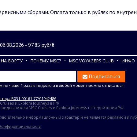
сервисными сборами. Оплата только в рублях по внутре
6.08.2026 - 97.85 руб/€
НА БОРТУ
ПОЧЕМУ MSC?
MSC VOYAGERS CLUB
ИНФО
Подписаться
м не чаще 1 раза в неделю и в любой момент можно отписаться
тора В031-00161-77/01942486
uises и Explora Journeys в РФ
едставителя MSC Cruises и Explora Journeys на территории РФ
ключительно информационный характер и не является рекламой и публ
 конфиденциальности