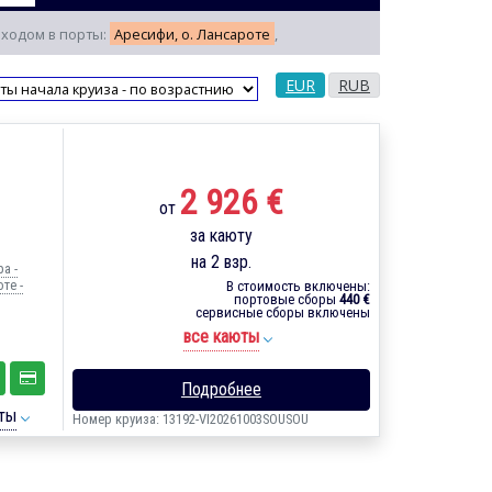
заходом в порты:
Аресифи, о. Лансароте
,
EUR
RUB
2 926 €
от
за каюту
на 2 взр.
а -
те -
В стоимость включены:
портовые сборы
440 €
сервисные сборы включены
все каюты
Подробнее
ты
Номер круиза: 13192-VI20261003SOUSOU