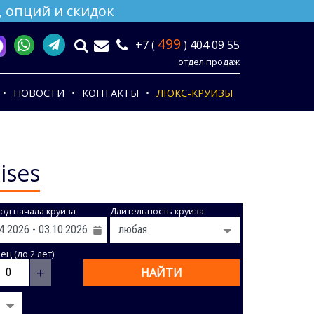
 опций и скидок
499
+7 (
) 404 09 55
отдел продаж
НОВОСТИ
КОНТАКТЫ
ЛЮКС-КРУИЗЫ
ises
од начала круиза
Длительность круиза
ц (до 2 лет)
+
НАЙТИ