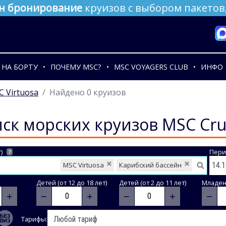
н бронирование
круизов с выбором пакетов,
НА БОРТУ
ПОЧЕМУ MSC?
MSC VOYAGERS CLUB
ИНФО
 Virtuosa
Найдено 0 круизов
ск морских круизов MSC Cru
)
Пери
?
MSC Virtuosa
Карибский бассейн
Детей (от 12 до 18 лет)
Детей (от 2 до 11 лет)
Младене
+
−
+
−
+
−
Тарифы: