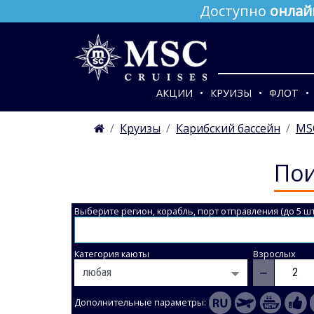
Доступно
онлай
АКЦИИ
КРУИЗЫ
ФЛОТ
Круизы
Карибский бассейн
MSC
Пои
Выберите регион, корабль, порт отправления (до 5 шт
Категория каюты
Взрослых
−
Дополнительные параметры: