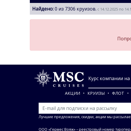
Найдено:
0 из 7306 круизов.
с 14.12.2025 по 14.
Попро
Курс компании на 0
АКЦИИ
КРУИЗЫ
ФЛОТ
Лучшие предложения, скидки, акции мы рассылае
ООО «Гермес Вояж» –
реестровый номер туропера