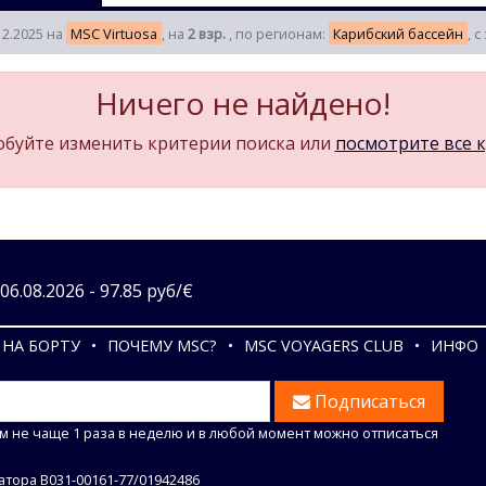
12.2025 на
MSC Virtuosa
, на
2 взр.
, по регионам:
Карибский бассейн
, 
Ничего не найдено!
буйте изменить критерии поиска или
посмотрите все 
6.08.2026 - 97.85 руб/€
НА БОРТУ
ПОЧЕМУ MSC?
MSC VOYAGERS CLUB
ИНФО
Подписаться
м не чаще 1 раза в неделю и в любой момент можно отписаться
тора В031-00161-77/01942486