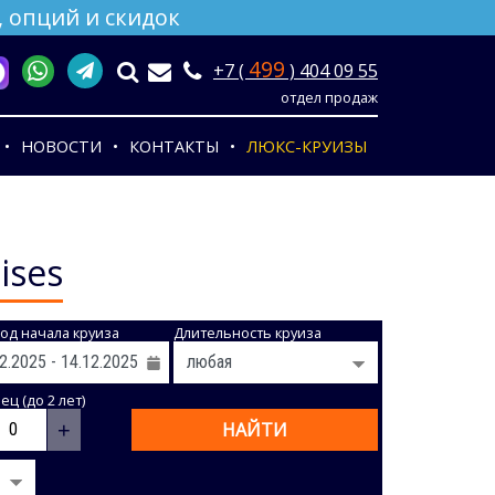
 опций и скидок
499
+7 (
) 404 09 55
отдел продаж
НОВОСТИ
КОНТАКТЫ
ЛЮКС-КРУИЗЫ
ises
од начала круиза
Длительность круиза
ц (до 2 лет)
+
НАЙТИ