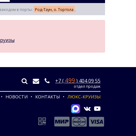
с заходом в порты:
Род-Таун, о. Тортола
,
круизы
499
+7 (
) 404 09 55
отдел продаж
НОВОСТИ
КОНТАКТЫ
ЛЮКС-КРУИЗЫ