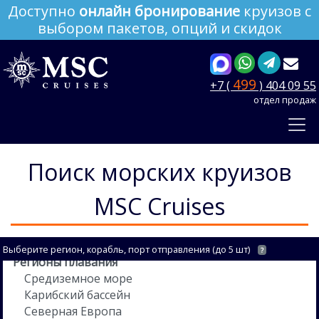
Доступно
онлайн бронирование
круизов с
выбором пакетов, опций и скидок
499
+7 (
) 404 09 55
отдел продаж
Поиск морских круизов
MSC Cruises
Выберите регион, корабль, порт отправления (до 5 шт)
?