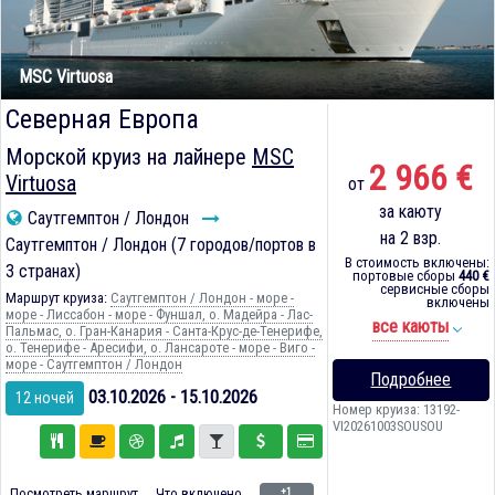
MSC Virtuosa
Северная Европа
Морской круиз на лайнере
MSC
2 966 €
Virtuosa
от
за каюту
Саутгемптон / Лондон
на 2 взр.
Саутгемптон / Лондон (7 городов/портов в
В стоимость включены:
3 странах)
портовые сборы
440 €
сервисные сборы
Маршрут круиза:
Саутгемптон / Лондон - море -
включены
море - Лиссабон - море - Фуншал, о. Мадейра - Лас-
все каюты
Пальмас, о. Гран-Канария - Санта-Крус-де-Тенерифе,
о. Тенерифе - Аресифи, о. Лансароте - море - Виго -
море - Саутгемптон / Лондон
Подробнее
03.10.2026 - 15.10.2026
12 ночей
Номер круиза: 13192-
VI20261003SOUSOU
+1
Посмотреть маршрут
Что включено