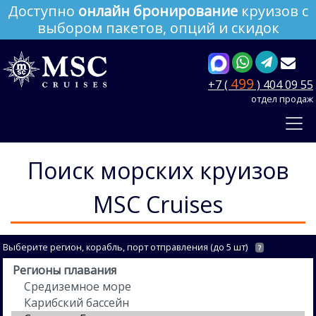
Доступно
онлайн бронирование
круизов с
выбором пакетов, опций и скидок
499
+7 (
) 404 09 55
отдел продаж
Поиск морских круизов
MSC Cruises
Выберите регион, корабль, порт отправления (до 5 шт)
?