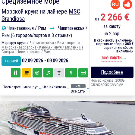
Средиземное море
Морской круиз на лайнере
MSC
2 266 €
Grandiosa
от
за каюту
Чивитавеккья / Рим
Чивитавеккья /
на 2 взр.
Рим (6 городов/портов в 3 странах)
В стоимость включены:
Маршрут круиза:
Чивитавеккья / Рим - море - о.
портовые сборы
360 €
Майорка - Барселона - Канны - Генуя / Милан - Ла
сервисные сборы
включены
Специя - Чивитавеккья / Рим
все каюты
02.09.2026 - 09.09.2026
7 ночей
Подробнее
Номер круиза: 20002-
GR20260902CVVCVV
+23
Посмотреть маршрут
Что включено
Все даты