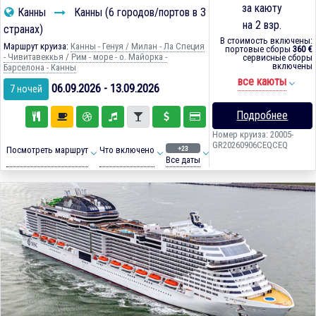
за каюту
Канны
Канны (6 городов/портов в 3
на 2 взр.
странах)
В стоимость включены:
Маршрут круиза:
Канны - Генуя / Милан - Ла Специя
портовые сборы
360 €
- Чивитавеккья / Рим - море - о. Майорка -
сервисные сборы
включены
Барселона - Канны
все каюты
06.09.2026 - 13.09.2026
7 ночей
Подробнее
Номер круиза: 20005-
GR20260906CEQCEQ
+23
Посмотреть маршрут
Что включено
Все даты