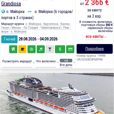
2 366 €
Grandiosa
от
за каюту
о. Майорка
о. Майорка (6 городов/
на 2 взр.
портов в 3 странах)
В стоимость включены:
Маршрут круиза:
о. Майорка - Барселона - Канны -
портовые сборы
360 €
Генуя / Милан - Ла Специя - Чивитавеккья / Рим -
сервисные сборы
включены
море - о. Майорка
все каюты
28.08.2026 - 04.09.2026
7 ночей
Подробнее
Номер круиза: 19998-
GR20260828PMIPMI
+23
Посмотреть маршрут
Что включено
Все даты