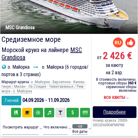
MSC Grandiosa
Средиземное море
Морской круиз на лайнере
MSC
2 426 €
Grandiosa
от
за каюту
о. Майорка
о. Майорка (6 городов/
на 2 взр.
портов в 3 странах)
В стоимость включены:
Маршрут круиза:
о. Майорка - Барселона - Канны -
портовые сборы
360 €
Генуя / Милан - Ла Специя - Чивитавеккья / Рим -
сервисные сборы
включены
море - о. Майорка
все каюты
04.09.2026 - 11.09.2026
7 ночей
Подробнее
Номер круиза: 20003-
GR20260904PMIPMI
+23
Посмотреть маршрут
Что включено
Все даты