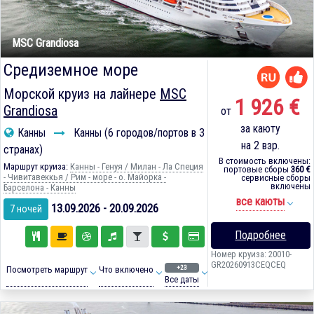
MSC Grandiosa
Средиземное море
Морской круиз на лайнере
MSC
1 926 €
Grandiosa
от
за каюту
Канны
Канны (6 городов/портов в 3
на 2 взр.
странах)
В стоимость включены:
Маршрут круиза:
Канны - Генуя / Милан - Ла Специя
портовые сборы
360 €
- Чивитавеккья / Рим - море - о. Майорка -
сервисные сборы
включены
Барселона - Канны
все каюты
13.09.2026 - 20.09.2026
7 ночей
Подробнее
Номер круиза: 20010-
GR20260913CEQCEQ
+23
Посмотреть маршрут
Что включено
Все даты