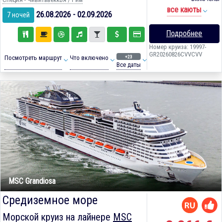
все каюты
26.08.2026 - 02.09.2026
7 ночей
Подробнее
Номер круиза: 19997-
GR20260826CVVCVV
+23
Посмотреть маршрут
Что включено
Все даты
MSC Grandiosa
Средиземное море
Морской круиз на лайнере
MSC