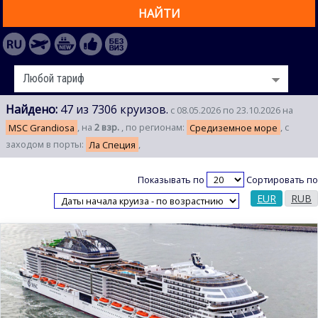
НАЙТИ
Найдено:
47 из 7306 круизов.
с 08.05.2026 по 23.10.2026 на
MSC Grandiosa
, на
2 взр.
, по регионам:
Средиземное море
, с
заходом в порты:
Ла Специя
,
Показывать по
Сортировать по
EUR
RUB