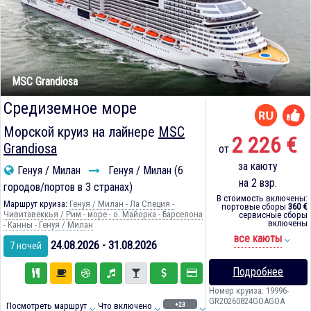
MSC Grandiosa
Средиземное море
Морской круиз на лайнере
MSC
2 226 €
Grandiosa
от
за каюту
Генуя / Милан
Генуя / Милан (6
на 2 взр.
городов/портов в 3 странах)
В стоимость включены:
Маршрут круиза:
Генуя / Милан - Ла Специя -
портовые сборы
360 €
Чивитавеккья / Рим - море - о. Майорка - Барселона
сервисные сборы
включены
- Канны - Генуя / Милан
все каюты
24.08.2026 - 31.08.2026
7 ночей
Подробнее
Номер круиза: 19996-
GR20260824GOAGOA
+23
Посмотреть маршрут
Что включено