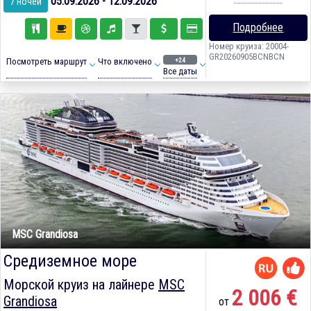
05.09.2026 - 12.09.2026
7 ночей
Подробнее
Номер круиза: 20004-
GR20260905BCNBCN
+24
Посмотреть маршрут
Что включено
Все даты
MSC Grandiosa
Средиземное море
Морской круиз на лайнере
MSC
2 006 €
Grandiosa
от