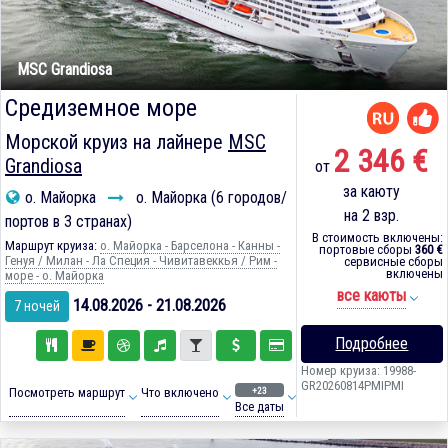
MSC Grandiosa
Средиземное море
Морской круиз на лайнере
MSC
2 346 €
Grandiosa
от
за каюту
о. Майорка
о. Майорка (6 городов/
на 2 взр.
портов в 3 странах)
В стоимость включены:
Маршрут круиза:
о. Майорка - Барселона - Канны -
портовые сборы
360 €
Генуя / Милан - Ла Специя - Чивитавеккья / Рим -
сервисные сборы
включены
море - о. Майорка
все каюты
14.08.2026 - 21.08.2026
7 ночей
Подробнее
Номер круиза: 19988-
GR20260814PMIPMI
+23
Посмотреть маршрут
Что включено
Все даты