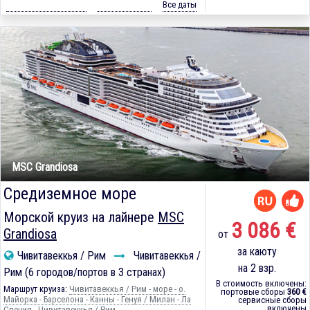
Все даты
MSC Grandiosa
Средиземное море
Морской круиз на лайнере
MSC
3 086 €
Grandiosa
от
за каюту
Чивитавеккья / Рим
Чивитавеккья /
на 2 взр.
Рим (6 городов/портов в 3 странах)
В стоимость включены:
Маршрут круиза:
Чивитавеккья / Рим - море - о.
портовые сборы
360 €
Майорка - Барселона - Канны - Генуя / Милан - Ла
сервисные сборы
включены
Специя - Чивитавеккья / Рим