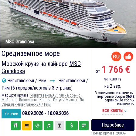
MSC Grandiosa
Средиземное море
Морской круиз на лайнере
MSC
1 766 €
Grandiosa
от
за каюту
Чивитавеккья / Рим
Чивитавеккья /
на 2 взр.
Рим (6 городов/портов в 3 странах)
В стоимость включены:
Маршрут круиза:
Чивитавеккья / Рим - море - о.
портовые сборы
360 €
Майорка - Барселона - Канны - Генуя / Милан - Ла
сервисные сборы
включены
Специя - Чивитавеккья / Рим
все каюты
09.09.2026 - 16.09.2026
7 ночей
Подробнее
Номер круиза: 20007-