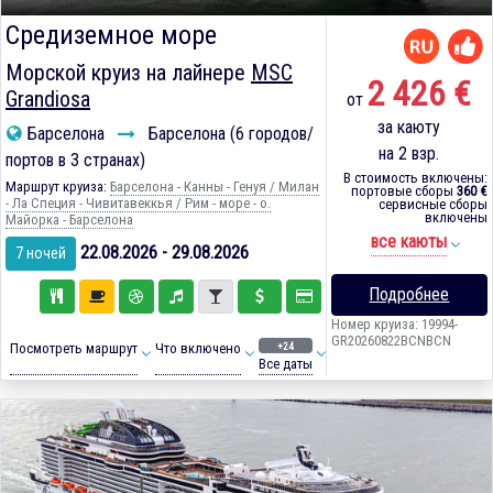
Средиземное море
Морской круиз на лайнере
MSC
2 426 €
Grandiosa
от
за каюту
Барселона
Барселона (6 городов/
на 2 взр.
портов в 3 странах)
В стоимость включены:
Маршрут круиза:
Барселона - Канны - Генуя / Милан
портовые сборы
360 €
- Ла Специя - Чивитавеккья / Рим - море - о.
сервисные сборы
включены
Майорка - Барселона
все каюты
22.08.2026 - 29.08.2026
7 ночей
Подробнее
Номер круиза: 19994-
GR20260822BCNBCN
+24
Посмотреть маршрут
Что включено
Все даты