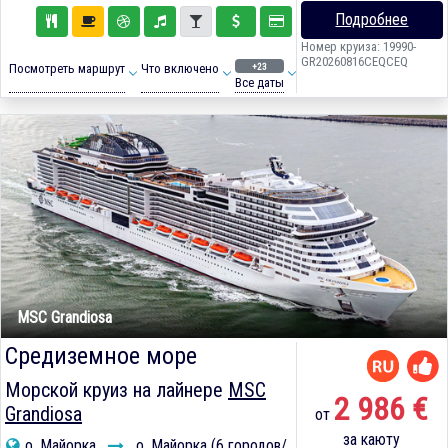
Подробнее
Номер круиза: 19990-
GR20260816CEQCEQ
+23
Посмотреть маршрут
Что включено
Все даты
MSC Grandiosa
Средиземное море
Морской круиз на лайнере
MSC
2 986 €
Grandiosa
от
за каюту
о. Майорка
о. Майорка (6 городов/