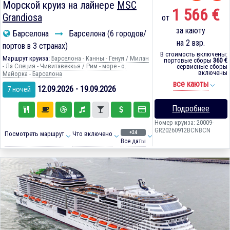
Морской круиз на лайнере
MSC
1 566 €
Grandiosa
от
за каюту
Барселона
Барселона (6 городов/
на 2 взр.
портов в 3 странах)
В стоимость включены:
Маршрут круиза:
Барселона - Канны - Генуя / Милан
портовые сборы
360 €
- Ла Специя - Чивитавеккья / Рим - море - о.
сервисные сборы
включены
Майорка - Барселона
все каюты
12.09.2026 - 19.09.2026
7 ночей
Подробнее
Номер круиза: 20009-
GR20260912BCNBCN
+24
Посмотреть маршрут
Что включено
Все даты