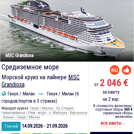
MSC Grandiosa
Средиземное море
Морской круиз на лайнере
MSC
2 046 €
Grandiosa
от
за каюту
Генуя / Милан
Генуя / Милан (6
на 2 взр.
городов/портов в 3 странах)
В стоимость включены:
Маршрут круиза:
Генуя / Милан - Ла Специя -
портовые сборы
360 €
Чивитавеккья / Рим - море - о. Майорка - Барселона
сервисные сборы
включены
- Канны - Генуя / Милан
все каюты
14.09.2026 - 21.09.2026
7 ночей