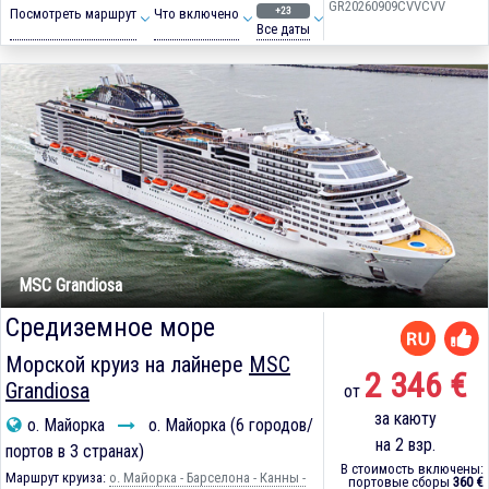
GR20260909CVVCVV
+23
Посмотреть маршрут
Что включено
Все даты
MSC Grandiosa
Средиземное море
Морской круиз на лайнере
MSC
2 346 €
Grandiosa
от
за каюту
о. Майорка
о. Майорка (6 городов/
на 2 взр.
портов в 3 странах)
В стоимость включены:
Маршрут круиза:
о. Майорка - Барселона - Канны -
портовые сборы
360 €