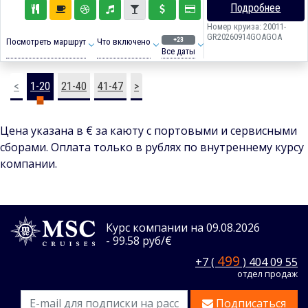
Подробнее
Номер круиза: 20011-
GR20260914GOAGOA
+23
Посмотреть маршрут
Что включено
Все даты
<
1-20
21-40
41-47
>
Цена указана в € за каюту с портовыми и сервисными
сборами. Оплата только в рублях по внутреннему курсу
компании.
Курс компании на 09.08.2026
- 99.58 руб/€
499
+7 (
) 404 09 55
отдел продаж
Подписаться