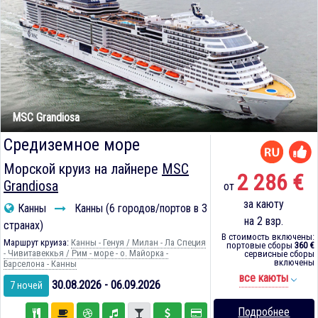
MSC Grandiosa
Средиземное море
Морской круиз на лайнере
MSC
2 286 €
Grandiosa
от
за каюту
Канны
Канны (6 городов/портов в 3
на 2 взр.
странах)
В стоимость включены:
Маршрут круиза:
Канны - Генуя / Милан - Ла Специя
портовые сборы
360 €
- Чивитавеккья / Рим - море - о. Майорка -
сервисные сборы
включены
Барселона - Канны
все каюты
30.08.2026 - 06.09.2026
7 ночей
Подробнее