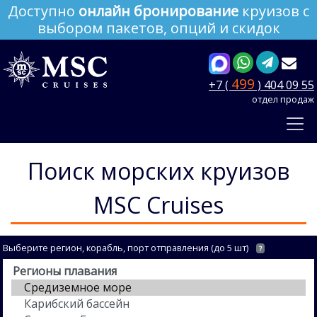
Доступно
онлайн бронирование
круизов с
выбором пакетов, опций и скидок
499
+7 (
) 404 09 55
отдел продаж
Поиск морских круизов
MSC Cruises
Выберите регион, корабль, порт отправления (до 5 шт)
?