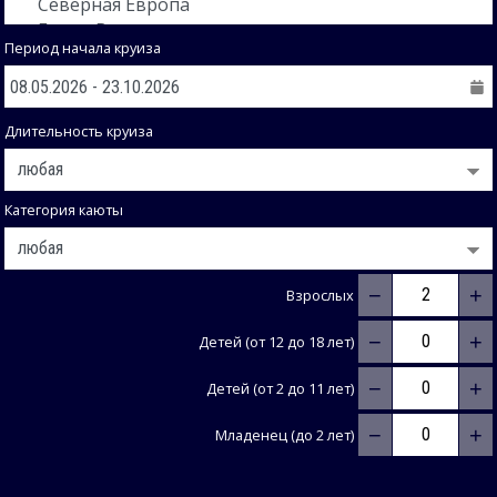
Период начала круиза
Длительность круиза
Категория каюты
−
+
Взрослых
−
+
Детей (от 12 до 18 лет)
−
+
Детей (от 2 до 11 лет)
−
+
Младенец (до 2 лет)