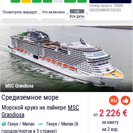
Номер круиза: 20000-
GR20260830CEQCEQ
+23
Посмотреть маршрут
Что включено
Все даты
MSC Grandiosa
Средиземное море
Морской круиз на лайнере
MSC
2 226 €
Grandiosa
от
за каюту
Генуя / Милан
Генуя / Милан (6
на 2 взр.
городов/портов в 3 странах)