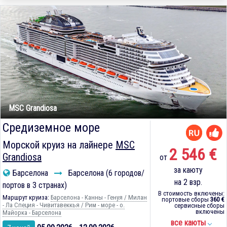
MSC Grandiosa
Средиземное море
Морской круиз на лайнере
MSC
2 546 €
Grandiosa
от
за каюту
Барселона
Барселона (6 городов/
на 2 взр.
портов в 3 странах)
В стоимость включены:
Маршрут круиза:
Барселона - Канны - Генуя / Милан
портовые сборы
360 €
- Ла Специя - Чивитавеккья / Рим - море - о.
сервисные сборы
включены
Майорка - Барселона
все каюты