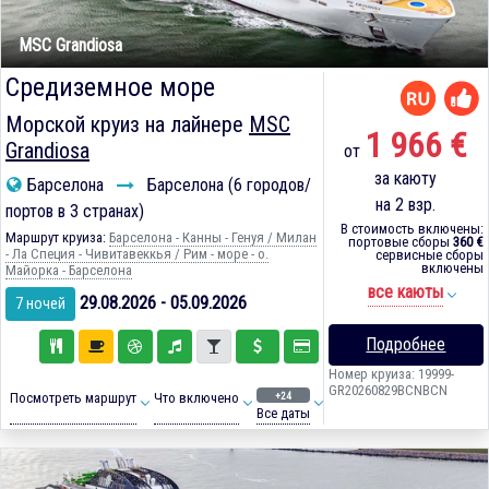
MSC Grandiosa
Средиземное море
Морской круиз на лайнере
MSC
1 966 €
Grandiosa
от
за каюту
Барселона
Барселона (6 городов/
на 2 взр.
портов в 3 странах)
В стоимость включены:
Маршрут круиза:
Барселона - Канны - Генуя / Милан
портовые сборы
360 €
- Ла Специя - Чивитавеккья / Рим - море - о.
сервисные сборы
включены
Майорка - Барселона
все каюты
29.08.2026 - 05.09.2026
7 ночей
Подробнее
Номер круиза: 19999-
GR20260829BCNBCN
+24
Посмотреть маршрут
Что включено
Все даты