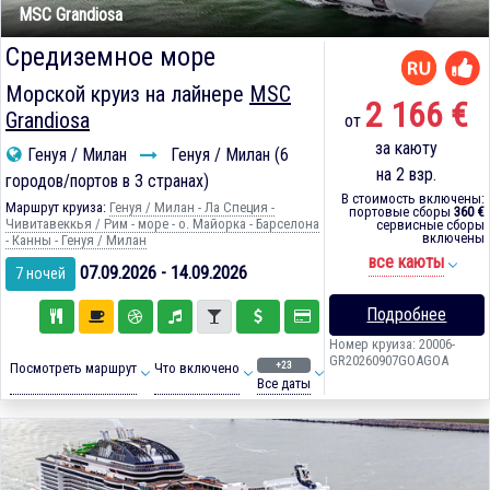
MSC Grandiosa
Средиземное море
Морской круиз на лайнере
MSC
2 166 €
Grandiosa
от
за каюту
Генуя / Милан
Генуя / Милан (6
на 2 взр.
городов/портов в 3 странах)
В стоимость включены:
Маршрут круиза:
Генуя / Милан - Ла Специя -
портовые сборы
360 €
Чивитавеккья / Рим - море - о. Майорка - Барселона
сервисные сборы
включены
- Канны - Генуя / Милан
все каюты
07.09.2026 - 14.09.2026
7 ночей
Подробнее
Номер круиза: 20006-
GR20260907GOAGOA
+23
Посмотреть маршрут
Что включено
Все даты