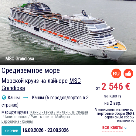
MSC Grandiosa
Средиземное море
Морской круиз на лайнере
MSC
2 546 €
Grandiosa
от
за каюту
Канны
Канны (6 городов/портов в 3
на 2 взр.
странах)
В стоимость включены:
Маршрут круиза:
Канны - Генуя / Милан - Ла Специя
портовые сборы
360 €
- Чивитавеккья / Рим - море - о. Майорка -
сервисные сборы
включены
Барселона - Канны
все каюты
16.08.2026 - 23.08.2026
7 ночей