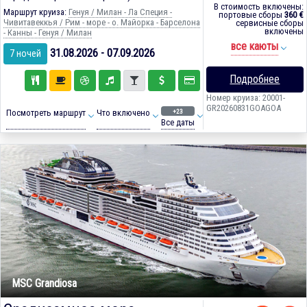
В стоимость включены:
Маршрут круиза:
Генуя / Милан - Ла Специя -
портовые сборы
360 €
Чивитавеккья / Рим - море - о. Майорка - Барселона
сервисные сборы
включены
- Канны - Генуя / Милан
все каюты
31.08.2026 - 07.09.2026
7 ночей
Подробнее
Номер круиза: 20001-
GR20260831GOAGOA
+23
Посмотреть маршрут
Что включено
Все даты
MSC Grandiosa