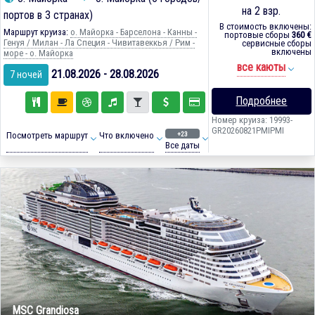
на 2 взр.
портов в 3 странах)
В стоимость включены:
Маршрут круиза:
о. Майорка - Барселона - Канны -
портовые сборы
360 €
Генуя / Милан - Ла Специя - Чивитавеккья / Рим -
сервисные сборы
включены
море - о. Майорка
все каюты
21.08.2026 - 28.08.2026
7 ночей
Подробнее
Номер круиза: 19993-
GR20260821PMIPMI
+23
Посмотреть маршрут
Что включено
Все даты
MSC Grandiosa